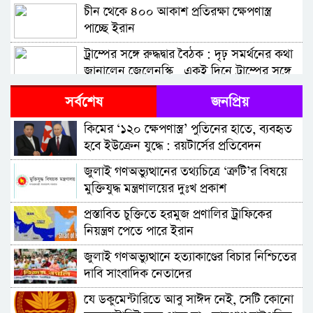
চীন থেকে ৪০০ আকাশ প্রতিরক্ষা ক্ষেপণাস্ত্র
পাচ্ছে ইরান
ট্রাম্পের সঙ্গে রুদ্ধদ্বার বৈঠক : দৃঢ় সমর্থনের কথা
জানালেন জেলেনস্কি , একই দিনে ট্রাম্পের সঙ্গে
আলাদা বৈঠকে বসবেন জেলেনস্কি ও নেতানিয়াহু
ইরানের যে স্থানে মার্কিন ‘বাংকার-বাস্টার’ বোমাও
সর্বশেষ
জনপ্রিয়
অকেজো
কিমের ‘১২০ ক্ষেপণাস্ত্র’ পুতিনের হাতে, ব্যবহৃত
ব্রিটেনের স্বার্থে ট্রাম্পের সমালোচনা করতেও
হবে ইউক্রেন যুদ্ধে : রয়টার্সের প্রতিবেদন
পিছুপা হব না: যুক্তরাজ্যের প্রধানমন্ত্রী বার্নহ্যাম
জুলাই গণঅভ্যুত্থানের তথ্যচিত্রে ‘ত্রুটি’র বিষয়ে
ট্রাম্পের সঙ্গে বৈঠকের প্রস্তুতি নিচ্ছেন জেলেনস্কি
মুক্তিযুদ্ধ মন্ত্রণালয়ের দুঃখ প্রকাশ
প্রস্তাবিত চুক্তিতে হরমুজ প্রণালির ট্রাফিকের
বাংলাদেশসহ ৬০ দেশের পণ্যে যুক্তরাষ্ট্রের নতুন
নিয়ন্ত্রণ পেতে পারে ইরান
শুল্ক আরোপ
জুলাই গণঅভ্যুত্থানে হত্যাকাণ্ডের বিচার নিশ্চিতের
ভেনেজুয়েলার তেল বিক্রির ১৩ বিলিয়ন ডলার
দাবি সাংবাদিক নেতাদের
কোথায় সরাল ট্রাম্প প্রশাসন
যে ডকুমেন্টারিতে আবু সাঈদ নেই, সেটি কোনো
জনগণের বদলে ২০ বছর ধরে ক্ষেপণাস্ত্রে অর্থ