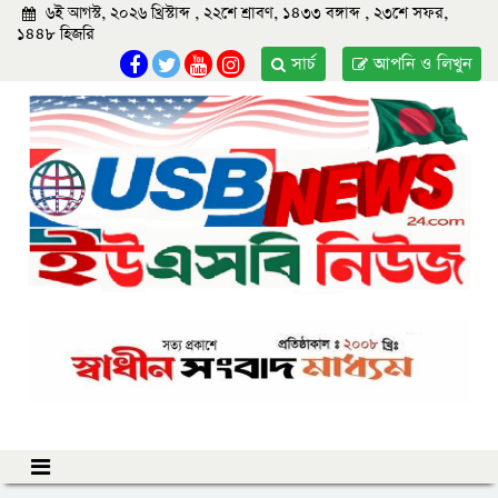
৬ই আগস্ট, ২০২৬ খ্রিস্টাব্দ , ২২শে শ্রাবণ, ১৪৩৩ বঙ্গাব্দ , ২৩শে সফর,
১৪৪৮ হিজরি
সার্চ
আপনি ও লিখুন