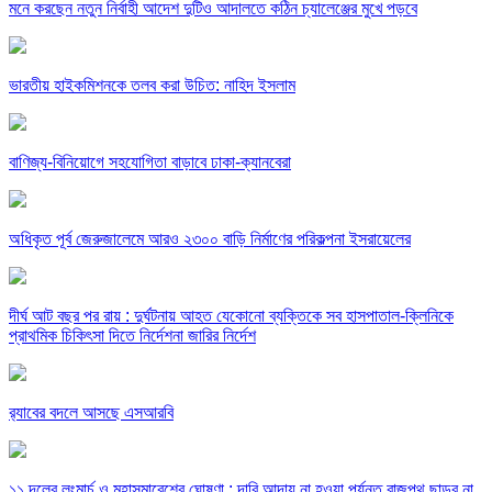
মনে করছেন নতুন নির্বাহী আদেশ দুটিও আদালতে কঠিন চ্যালেঞ্জের মুখে পড়বে
ভারতীয় হাইকমিশনকে তলব করা উচিত: নাহিদ ইসলাম
বাণিজ্য-বিনিয়োগে সহযোগিতা বাড়াবে ঢাকা-ক্যানবেরা
অধিকৃত পূর্ব জেরুজালেমে আরও ২৩০০ বাড়ি নির্মাণের পরিকল্পনা ইসরায়েলের
দীর্ঘ আট বছর পর রায় : দুর্ঘটনায় আহত যেকোনো ব্যক্তিকে সব হাসপাতাল-ক্লিনিকে
প্রাথমিক চিকিৎসা দিতে নির্দেশনা জারির নির্দেশ
র‍্যাবের বদলে আসছে এসআরবি
১১ দলের লংমার্চ ও মহাসমাবেশের ঘোষণা : দাবি আদায় না হওয়া পর্যন্ত রাজপথ ছাড়ব না