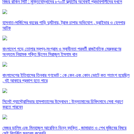
বিজয় রাকিন সিটি : মুক্তিযোদ্ধাদের ৮৭০টি ফ্ল্যাটের অর্ধেকই প্রভাবশালীদের দখলে
হাসনাত-সার্জিসের বহরের গাড়ি দুর্ঘটনায়, ট্রাক চাপার অভিযোগ , ড্রাইভার ও হেলপার
আটক
বাংলাদেশ গড়ে তোলার স্বপ্ন-সংগ্রাম ও স্বাধীনতা পরবর্তী রাজনৈতিক মেরুকরণের
অন্যতম নিয়ামক শক্তি ছিলেন সিরাজুল ইসলাম খান
বাংলাদেশের ইতিহাসের তিনবার গণভোট : কে কেন এবং কোন ভোটে কত শতাংশ হয়েছিল
, বই আকারে প্রকাশ হতে পারে
সিলেট গ্যাস্ট্রোলিভার হাসপাতালের উদ্বোধন : উন্নতমানের চিকিৎসাবে সেবা গ্রহণ
করতে পারবেন
মেজর ডালিম এবং মিনহাজুল আরেফিন ভিন্ন ব্যক্তি , জামায়াত ও শেখ মুজিবের বিষয়ে
সেই বিতর্কিত মন্তব্য করেননি