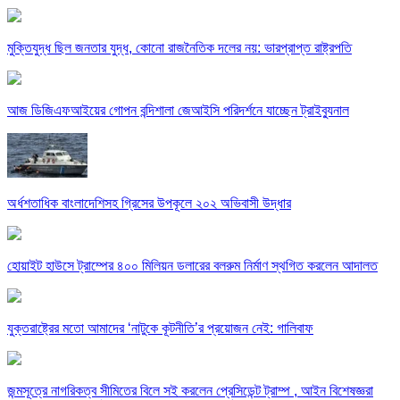
মুক্তিযুদ্ধ ছিল জনতার যুদ্ধ, কোনো রাজনৈতিক দলের নয়: ভারপ্রাপ্ত রাষ্ট্রপতি
আজ ডিজিএফআইয়ের গোপন বন্দিশালা জেআইসি পরিদর্শনে যাচ্ছেন ট্রাইব্যুনাল
অর্ধশতাধিক বাংলাদেশিসহ গ্রিসের উপকূলে ২০২ অভিবাসী উদ্ধার
হোয়াইট হাউসে ট্রাম্পের ৪০০ মিলিয়ন ডলারের বলরুম নির্মাণ স্থগিত করলেন আদালত
যুক্তরাষ্ট্রের মতো আমাদের ‘নাটুকে কূটনীতি’র প্রয়োজন নেই: গালিবাফ
জন্মসূত্রে নাগরিকত্ব সীমিতের বিলে সই করলেন প্রেসিডেন্ট ট্রাম্প , আইন বিশেষজ্ঞরা