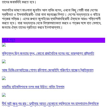
তাদের জবাবদিহি করতে হবে।
সভাপতির ভাষণে মাওলানা জুনাইদ আল হাবিব বলেন, এখনো কিছু গোষ্ঠী যারা দেশের
স্বাধীনতা ও ইসলামবিরোধী- তারা নানা ষড়যন্ত্রে লিপ্ত। দেশের অভ্যন্তরে ও বাইরে
শত্রুরা সক্রিয়। এদের রুখতে জুলাইয়ের ফ্যাসিবাদবিরোধী ঐক্যকে আরও শক্তিশালী
করতে হবে। যারা অভ্যন্তর থেকে বিশ্বাসঘাতকতা করবে ও শত্রুর সঙ্গে হাত মেলাবে,
জনতার ঐক্য তাদের প্রতিহত করবে ইনশাআল্লাহ।
আরো পড়ুন
মুক্তিযুদ্ধ ছিল জনতার যুদ্ধ, কোনো রাজনৈতিক দলের নয়: ভারপ্রাপ্ত রাষ্ট্রপতি
আজ ডিজিএফআইয়ের গোপন বন্দিশালা জেআইসি পরিদর্শনে যাচ্ছেন ট্রাইব্যুনাল
ভারতীয় হাইকমিশনকে তলব করা উচিত: নাহিদ ইসলাম
দীর্ঘ আট বছর পর রায় : দুর্ঘটনায় আহত যেকোনো ব্যক্তিকে সব হাসপাতাল-ক্লিনিকে