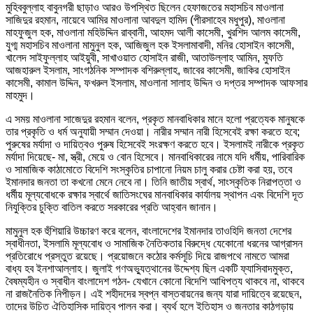
মুহিববুল্লাহ বাবুনগরী ছাড়াও আরও উপস্থিত ছিলেন হেফাজতের মহাসচিব মাওলানা
সাজিদুর রহমান, নায়েবে আমির মাওলানা আবদুল হামিদ (পীরসাহেব মধুপুর), মাওলানা
মাহফুজুল হক, মাওলানা মহিউদ্দিন রাব্বানী, আহমদ আলী কাসেমী, খুরশিদ আলম কাসেমী,
যুগ্ম মহাসচিব মাওলানা মামুনুল হক, আজিজুল হক ইসলামাবাদী, মনির হোসাইন কাসেমী,
খালেদ সাইফুল্লাহ আইয়ুবী, সাখাওয়াত হোসাইন রাজী, আতাউল্লাহ আমিন, মুফতি
আজহারুল ইসলাম, সাংগঠনিক সম্পাদক বশিরুল্লাহ, জাবের কাসেমী, জাকির হোসাইন
কাসেমী, কামাল উদ্দিন, ফখরুল ইসলাম, মাওলানা সালাহ উদ্দিন ও দপ্তর সম্পাদক আফসার
মাহমুদ।
এ সময় মাওলানা সাজেদুর রহমান বলেন, প্রকৃত মানবাধিকার মানে হলো প্রত্যেক মানুষকে
তার প্রকৃতি ও ধর্ম অনুযায়ী সম্মান দেওয়া। নারীর সম্মান নারী হিসেবেই রক্ষা করতে হবে;
পুরুষের মর্যাদা ও দায়িত্বও পুরুষ হিসেবেই সংরক্ষণ করতে হবে। ইসলামই নারীকে প্রকৃত
মর্যাদা দিয়েছে- মা, স্ত্রী, মেয়ে ও বোন হিসেবে। মানবাধিকারের নামে যদি ধর্মীয়, পারিবারিক
ও সামাজিক কাঠামোতে বিদেশি সংস্কৃতির চাপানো নিয়ম চালু করার চেষ্টা করা হয়, তবে
ইমানদার জনতা তা কখনো মেনে নেবে না। তিনি জাতীয় স্বার্থ, সাংস্কৃতিক নিরাপত্তা ও
ধর্মীয় মূল্যবোধকে রক্ষার স্বার্থে জাতিসংঘের মানবাধিকার কার্যালয় স্থাপন এবং বিদেশি দূত
নিযুক্তির চুক্তি বাতিল করতে সরকারের প্রতি আহ্বান জানান।
মামুনুল হক হুঁশিয়ারি উচ্চারণ করে বলেন, বাংলাদেশের ইমানদার তাওহিদি জনতা দেশের
স্বাধীনতা, ইসলামি মূল্যবোধ ও সামাজিক নৈতিকতার বিরুদ্ধে যেকোনো ধরনের আগ্রাসন
প্রতিরোধে প্রস্তুত রয়েছে। প্রয়োজনে কঠোর কর্মসূচি দিয়ে রাজপথে নামতে আমরা
বাধ্য হব ইনশাআল্লাহ। জুলাই গণঅভ্যুত্থানের উদ্দেশ্য ছিল একটি ফ্যাসিবাদমুক্ত,
বৈষম্যহীন ও স্বাধীন বাংলাদেশ গঠন- যেখানে কোনো বিদেশি আধিপত্য থাকবে না, থাকবে
না রাজনৈতিক নিপীড়ন। এই শহীদদের স্বপ্ন বাস্তবায়নের জন্য যারা দায়িত্বে রয়েছেন,
তাদের উচিত ঐতিহাসিক দায়িত্ব পালন করা। ব্যর্থ হলে ইতিহাস ও জনতার কাঠগড়ায়