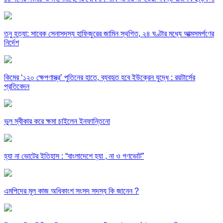
তনু হত্যা: সাবেক সেনাসদস্য হাফিজুরের জামিন স্থগিত, ২৪ ঘণ্টার মধ্যে আত্মসমর্পণের
নির্দেশ
কিমের ‘১২০ ক্ষেপণাস্ত্র’ পুতিনের হাতে, ব্যবহৃত হবে ইউক্রেন যুদ্ধে : রয়টার্সের
প্রতিবেদন
ভুল স্বীকার করে ক্ষমা চাইলেন ইনফান্তিনো
হ্যা না ভোটের ইতিহাস : “বাংলাদেশে হ্যা , না ও গণভোট”
এমপিদের মূল কাজ অধিকাংশ সংসদ সদস্য কি জানেন ?