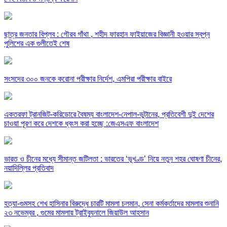
ছাত্র জনতার বিপ্লব : গৌরব গাঁথা , শহীদ ফারহান ফাইয়াজের বিজ্ঞানী হওয়ার স্বপ্ন
পুলিশের এক গুলীতেই শেষ
সংসদের ৩০০ জনকে করোনা পরীক্ষার নির্দেশ, এমপিরা পরীক্ষার বাইরে
একতরফা ট্রানজিট-করিডোরে বৈষম্য বাংলাদেশ-নেপাল-ভুটানের, প্রতিবেশী দুই দেশের
চাওয়া পূরণ করে দেশকে ধ্বংস করা হচ্ছে :জেএসএফ বাংলাদেশ
ভারত ও চীনের মধ্যে সীমান্ত জটিলতা : ভারতের ‘ভূখণ্ড’ নিয়ে নতুন শহর ঘোষণা চীনের,
নয়াদিল্লির প্রতিবাদ
হত্যা-গুমসহ শেখ হাসিনার বিরুদ্ধে চারটি মামলা চলমান, সেনা কর্মকর্তাদের মামলার শুনানি
২৩ নভেম্বর , গুমের মামলায় ট্রাইব্যুনালে জিয়াউল আহসান