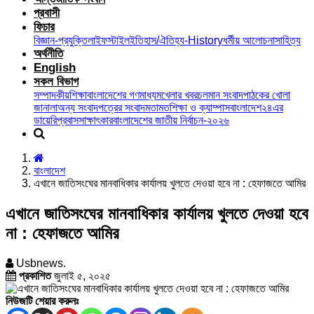
প্রবাসী
ফিচার
বিজ্ঞান-প্রযুক্তি
লাইফস্টাইল
ইতিহাস/ঐতিহ্য-History
ধর্মীয় আলোচনা
সাহিত্য
অর্থনীতি
English
সকল বিভাগ
সম্পাদকীয়
শিক্ষা
বাংলাদেশের গণমাধ্যম
খেলার খবর
চলমান সংবাদ
পাঠকের খোলা
জানালা
অন্য সংবাদপত্রের সংবাদ
মতামত
শিক্ষা ও ক্যাম্পাস
বাংলাদেশ২৪এর
ডায়েরি
প্রবাস
সাক্ষাৎকার
বাংলাদেশের জাতীয় নির্বাচন-২০২৬
বাংলাদেশ
এখানে জাতিসংঘের মানবাধিকার কার্যালয় খুলতে দেওয়া হবে না : হেফাজতে আমির
এখানে জাতিসংঘের মানবাধিকার কার্যালয় খুলতে দেওয়া হবে
না : হেফাজতে আমির
Usbnews.
প্রকাশিত
জুলাই ৫, ২০২৫
নিউজটি শেয়ার করুনঃ