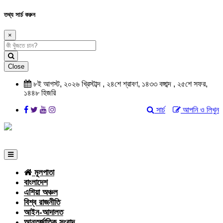
তথ্য সার্চ করুন
×
Close
৮ই আগস্ট, ২০২৬ খ্রিস্টাব্দ , ২৪শে শ্রাবণ, ১৪৩৩ বঙ্গাব্দ , ২৫শে সফর,
১৪৪৮ হিজরি
সার্চ
আপনি ও লিখুন
মূলপাতা
বাংলাদেশ
এশিয়া অঞ্চল
বিশ্ব রাজনীতি
আইন-আদালত
আন্তর্জাতিক সংবাদ