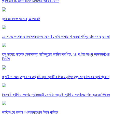
প্রাথমিক চিকিৎসা দিতে নির্দেশনা জারির নির্দেশ
র‍্যাবের বদলে আসছে এসআরবি
১১ দলের লংমার্চ ও মহাসমাবেশের ঘোষণা : দাবি আদায় না হওয়া পর্যন্ত রাজপথ ছাড়ব না
তনু হত্যা: সাবেক সেনাসদস্য হাফিজুরের জামিন স্থগিত, ২৪ ঘণ্টার মধ্যে আত্মসমর্পণের
নির্দেশ
জুলাই গণঅভ্যুত্থানের তথ্যচিত্রে ‘ত্রুটি’র বিষয়ে মুক্তিযুদ্ধ মন্ত্রণালয়ের দুঃখ প্রকাশ
সিলেটে স্থানীয় সরকার প্রতিমন্ত্রী : চলতি বছরেই স্থানীয় সরকারের পাঁচ স্তরের নির্বাচন
জাতিসংঘে জুলাই গণঅভ্যুত্থান দিবস পালিত