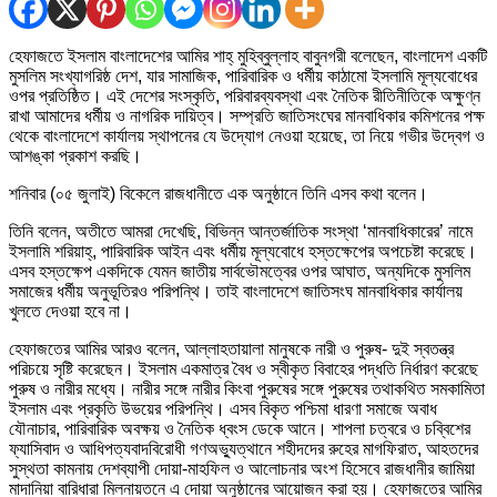
হেফাজতে ইসলাম বাংলাদেশের আমির শাহ্ মুহিব্বুল্লাহ বাবুনগরী বলেছেন, বাংলাদেশ একটি
মুসলিম সংখ্যাগরিষ্ঠ দেশ, যার সামাজিক, পারিবারিক ও ধর্মীয় কাঠামো ইসলামি মূল্যবোধের
ওপর প্রতিষ্ঠিত। এই দেশের সংস্কৃতি, পরিবারব্যবস্থা এবং নৈতিক রীতিনীতিকে অক্ষুণ্ন
রাখা আমাদের ধর্মীয় ও নাগরিক দায়িত্ব। সম্প্রতি জাতিসংঘের মানবাধিকার কমিশনের পক্ষ
থেকে বাংলাদেশে কার্যালয় স্থাপনের যে উদ্যোগ নেওয়া হয়েছে, তা নিয়ে গভীর উদ্বেগ ও
আশঙ্কা প্রকাশ করছি।
শনিবার (০৫ জুলাই) বিকেলে রাজধানীতে এক অনুষ্ঠানে তিনি এসব কথা বলেন।
তিনি বলেন, অতীতে আমরা দেখেছি, বিভিন্ন আন্তর্জাতিক সংস্থা ‘মানবাধিকারের’ নামে
ইসলামি শরিয়াহ্, পারিবারিক আইন এবং ধর্মীয় মূল্যবোধে হস্তক্ষেপের অপচেষ্টা করেছে।
এসব হস্তক্ষেপ একদিকে যেমন জাতীয় সার্বভৌমত্বের ওপর আঘাত, অন্যদিকে মুসলিম
সমাজের ধর্মীয় অনুভূতিরও পরিপন্থি। তাই বাংলাদেশে জাতিসংঘ মানবাধিকার কার্যালয়
খুলতে দেওয়া হবে না।
হেফাজতের আমির আরও বলেন, আল্লাহতায়ালা মানুষকে নারী ও পুরুষ- দুই স্বতন্ত্র
পরিচয়ে সৃষ্টি করেছেন। ইসলাম একমাত্র বৈধ ও স্বীকৃত বিবাহের পদ্ধতি নির্ধারণ করেছে
পুরুষ ও নারীর মধ্যে। নারীর সঙ্গে নারীর কিংবা পুরুষের সঙ্গে পুরুষের তথাকথিত সমকামিতা
ইসলাম এবং প্রকৃতি উভয়ের পরিপন্থি। এসব বিকৃত পশ্চিমা ধারণা সমাজে অবাধ
যৌনাচার, পারিবারিক অবক্ষয় ও নৈতিক ধ্বংস ডেকে আনে। শাপলা চত্বরে ও চব্বিশের
ফ্যাসিবাদ ও আধিপত্যবাদবিরোধী গণঅভ্যুত্থানে শহীদদের রুহের মাগফিরাত, আহতদের
সুস্থতা কামনায় দেশব্যাপী দোয়া-মাহফিল ও আলোচনার অংশ হিসেবে রাজধানীর জামিয়া
মাদানিয়া বারিধারা মিলনায়তনে এ দোয়া অনুষ্ঠানের আয়োজন করা হয়। হেফাজতের আমির