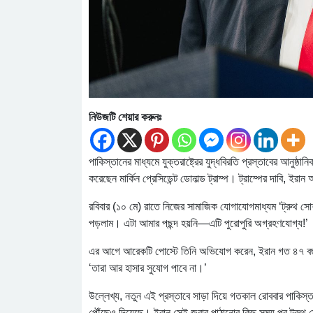
নিউজটি শেয়ার করুনঃ
পাকিস্তানের মাধ্যমে যুক্তরাষ্ট্রের যুদ্ধবিরতি প্রস্তাবের আনুষ
করেছেন মার্কিন প্রেসিডেন্ট ডোনাল্ড ট্রাম্প। ট্রাম্পের দাবি, ইরা
রবিবার (১০ মে) রাতে নিজের সামাজিক যোগাযোগমাধ্যম ‘ট্রুথ সো
পড়লাম। এটা আমার পছন্দ হয়নি—এটি পুরোপুরি অগ্রহণযোগ্য!’
এর আগে আরেকটি পোস্টে তিনি অভিযোগ করেন, ইরান গত ৪৭ বছর ধরে 
‘তারা আর হাসার সুযোগ পাবে না।’
উল্লেখ্য, নতুন এই প্রস্তাবে সাড়া দিয়ে গতকাল রোববার পাকিস্তা
পৌঁছেও দিয়েছে। ইরান সেই জবাব পাঠানোর কিছু সময় পর ট্রুথ সো