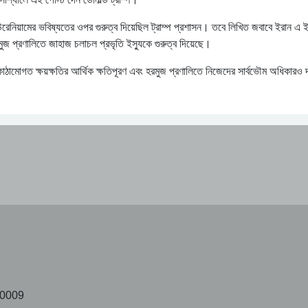
ইউরেনিয়ামের ভবিষ্যতের ওপর গুরুত্ব দিয়েছিল ট্রাম্প প্রশাসন। তবে লিখিত জবাবে ইরান এ ইস
রমুজ প্রণালিতে জাহাজ চলাচল প্রভৃতি ইস্যুকে গুরুত্ব দিয়েছে।
বকাঠামোগত ক্ষয়ক্ষতির আর্থিক ক্ষতিপূরণ এবং হরমুজ প্রণালিতে নিজেদের সার্বভৌম অধিকারও দ
10009