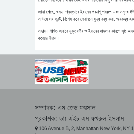
জানা গেছে, খসড়া প্রস্তাবে ইরানের পরমাণু প্রকল্প এবং সমৃদ্ধ 
এড়িয়ে সব ফ্রন্ট, বিশেষ করে লেবাননে যুদ্ধ বন্ধ করা, অবরুদ্ধ হ
এছাড়া লিখিত জবাবে যুক্তরাষ্ট্র ও ইরানের হামলার কারণে সৃষ্ঠ অ
করেছে ইরান।
সম্পাদক:
এম জেড ফয়সাল
প্রকাশক:
ডাঃ এইচ এম ফখরুল ইসলাম
106 Avenue B, 2, Manhattan New York, NY 