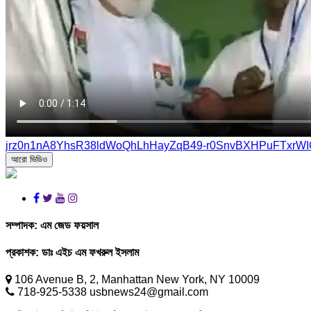
jrz0n1nA8YhsR38ldWoQhLhHayZqB49-r0SnvBXHPuFTxrW
আরো ভিডিও
সম্পাদক:
এম জেড ফয়সাল
প্রকাশক:
ডাঃ এইচ এম ফখরুল ইসলাম
106 Avenue B, 2, Manhattan New York, NY 10009
718-925-5338 usbnews24@gmail.com