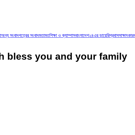
া
অন্য সংবাদপত্রের সংবাদ
মতামত
শিক্ষা ও ক্যাম্পাস
বাংলাদেশ২৪এর ডায়েরি
প্রবাস
সাক্ষাৎকার
 bless you and your family