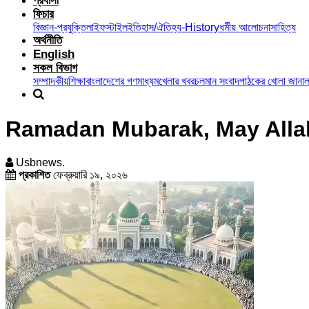
প্রবাসী
ফিচার
বিজ্ঞান-প্রযুক্তি
লাইফস্টাইল
ইতিহাস/ঐতিহ্য-History
ধর্মীয় আলোচনা
সাহিত্য
অর্থনীতি
English
সকল বিভাগ
সম্পাদকীয়
শিক্ষা
বাংলাদেশের গণমাধ্যম
খেলার খবর
চলমান সংবাদ
পাঠকের খোলা জানাল
Ramadan Mubarak, May Allah
Usbnews.
প্রকাশিত
ফেব্রুয়ারি ১৯, ২০২৬