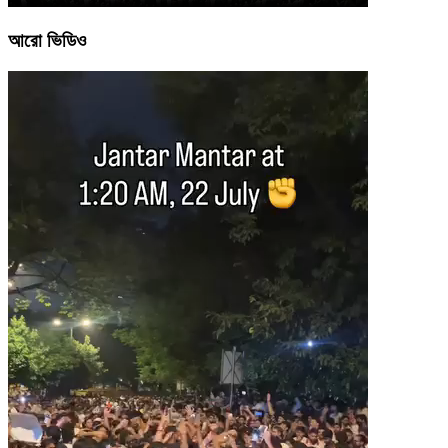
আরো ভিডিও