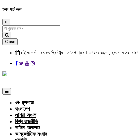
তথ্য সার্চ করুন
×
Close
৮ই আগস্ট, ২০২৬ খ্রিস্টাব্দ , ২৪শে শ্রাবণ, ১৪৩৩ বঙ্গাব্দ , ২৫শে সফর, ১৪৪
মূলপাতা
বাংলাদেশ
এশিয়া অঞ্চল
বিশ্ব রাজনীতি
আইন-আদালত
আন্তর্জাতিক সংবাদ