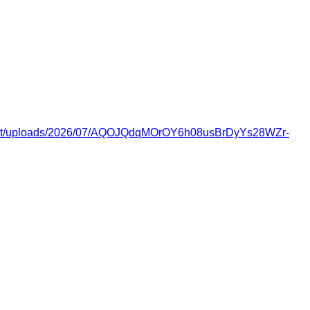
ent/uploads/2026/07/AQOJQdqMOrOY6h08usBrDyYs28WZr-