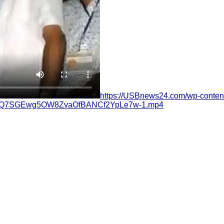
https://USBnews24.com/wp-cont
IQ7SGEwg5OW8ZvaOfBANCf2YpLe7w-1.mp4