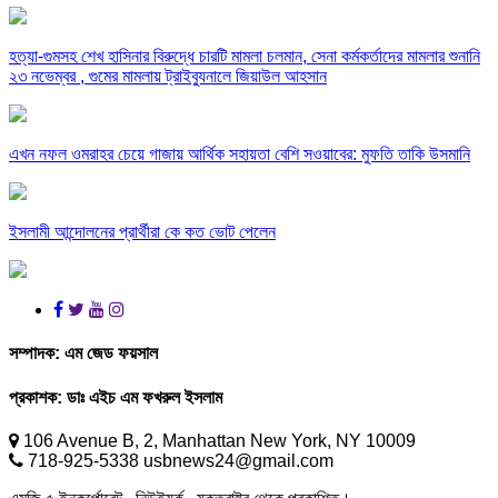
হত্যা-গুমসহ শেখ হাসিনার বিরুদ্ধে চারটি মামলা চলমান, সেনা কর্মকর্তাদের মামলার শুনানি
২৩ নভেম্বর , গুমের মামলায় ট্রাইব্যুনালে জিয়াউল আহসান
এখন নফল ওমরাহর চেয়ে গাজায় আর্থিক সহায়তা বেশি সওয়াবের: মুফতি তাকি উসমানি
ইসলামী আন্দোলনের প্রার্থীরা কে কত ভোট পেলেন
সম্পাদক:
এম জেড ফয়সাল
প্রকাশক:
ডাঃ এইচ এম ফখরুল ইসলাম
106 Avenue B, 2, Manhattan New York, NY 10009
718-925-5338 usbnews24@gmail.com