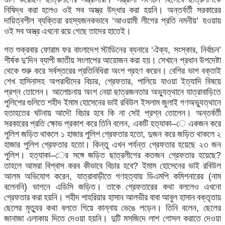
নিষিদ্ধ
করা
হলেও
ওই
সব
অস্ত্র
উদ্ধার
করা
হয়নি।
অন্তর্বর্তী
সরকারের
দায়িত্বশীল
ব্যক্তিরা
রহস্যজনকভাবে
‘
আওয়ামী
লীগের
প্রতি
নমনীয়
’
হওয়ায়
ওই
সব
অস্ত্র
এখনো
রয়ে
গেছে
তাদের
হাতেই।
গত
শুক্রবার
ফোরাম
ফর
বাংলাদেশ
স্টাডিনের
ব্যনারে
‘
ঐক্য
,
সংস্কার
,
নির্বাচন
’
শীর্ষক
দু
’
দিন
ব্যাপী
জাতীয়
সংলাপের
আয়োজন
করা
হয়।
সেখানে
প্রধান
উপদেষ্টা
থেকে
শুরু
করে
সর্বস্তরের
প্রতিনিধিরা
অংশ
গ্রহণ
করেন।
বেশির
ভাগ
বক্তাই
শেখ
হাসিনাসহ
অপরাধীদের
বিচার
,
গ্রেফতার
,
পালিয়ে
যাওয়া
ইত্যাদি
বিষয়ে
প্রশ্ন
তোলেন।
আলোচনায়
অংশ
নেয়া
ছাত্রজনতার
অভ্যুত্থানে
যাত্রাবাড়িতে
পুলিশের
গুলিতে
শহীদ
ইমাম
হোসেনের
ভাই
রবিউল
ইসলাম
জুলাই
গণঅভ্যুত্থানে
হতাহতের
ঘটনায়
আদৌ
বিচার
হবে
কি
না
সেই
প্রশ্ন
তোলেন।
অন্তর্বর্তী
সরকারের
প্রতি
ক্ষোভ
প্রকাশ
করে
তিনি
বলেন
,
একটি
হত্যাকা
–
ে
একজন
করে
পুলিশ
জড়িত
থাকলে
১
হাজার
পুলিশ
গ্রেফতার
হতো
,
দুজন
করে
জড়িত
থাকলে
২
হাজার
পুলিশ
গ্রেফতার
হতো।
কিন্তু
এখন
পর্যন্ত
গ্রেফতার
হয়েছে
২৩
জন
পুলিশ।
হত্যাকা
–
ের
সঙ্গে
জড়িত
ছাত্রলীগের
কতজন
গ্রেফতার
হয়েছে
?
তাহলে
আমরা
বিশ্বাস
করব
কীভাবে
বিচার
হবে
?
ইমাম
হোসেনের
ভাই
রবিউল
আলম
অভিযোগ
করেন
,
যাত্রাবাড়ীতে
গণহত্যায়
ডিএমপি
কমিশনারের
(
নাম
বলেননি
)
ভাগনে
এডিসি
জড়িত।
তাকে
গ্রেফতারের
কথা
বললেও
এখনো
গ্রেফতার
করা
হয়নি।
শহীদ
শাহরিয়ার
হাসান
আলভীর
বাবা
আবুল
হাসান
বক্তৃতায়
ছেলের
মৃত্যুর
কথা
বলতে
গিয়ে
কান্নায়
ভেঙে
পড়েন।
তিনি
বলেন
,
ছেলের
জানাজা
এলাকায়
দিতে
দেওয়া
হয়নি।
দুটি
মসজিদে
লাশ
গোসল
করাতে
দেওয়া