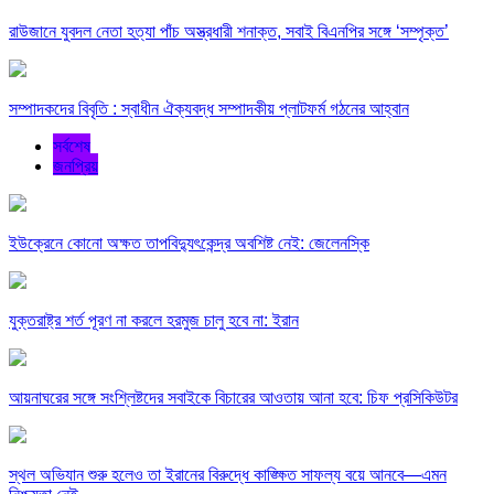
রাউজানে যুবদল নেতা হত্যা পাঁচ অস্ত্রধারী শনাক্ত, সবাই বিএনপির সঙ্গে ‘সম্পৃক্ত’
সম্পাদকদের বিবৃতি : স্বাধীন ঐক্যবদ্ধ সম্পাদকীয় প্লাটফর্ম গঠনের আহ্বান
সর্বশেষ
জনপ্রিয়
ইউক্রেনে কোনো অক্ষত তাপবিদ্যুৎকেন্দ্র অবশিষ্ট নেই: জেলেনস্কি
যুক্তরাষ্ট্র শর্ত পূরণ না করলে হরমুজ চালু হবে না: ইরান
আয়নাঘরের সঙ্গে সংশ্লিষ্টদের সবাইকে বিচারের আওতায় আনা হবে: চিফ প্রসিকিউটর
স্থল অভিযান শুরু হলেও তা ইরানের বিরুদ্ধে কাঙ্ক্ষিত সাফল্য বয়ে আনবে—এমন