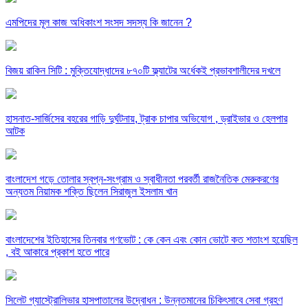
এমপিদের মূল কাজ অধিকাংশ সংসদ সদস্য কি জানেন ?
বিজয় রাকিন সিটি : মুক্তিযোদ্ধাদের ৮৭০টি ফ্ল্যাটের অর্ধেকই প্রভাবশালীদের দখলে
হাসনাত-সার্জিসের বহরের গাড়ি দুর্ঘটনায়, ট্রাক চাপার অভিযোগ , ড্রাইভার ও হেলপার
আটক
বাংলাদেশ গড়ে তোলার স্বপ্ন-সংগ্রাম ও স্বাধীনতা পরবর্তী রাজনৈতিক মেরুকরণের
অন্যতম নিয়ামক শক্তি ছিলেন সিরাজুল ইসলাম খান
বাংলাদেশের ইতিহাসের তিনবার গণভোট : কে কেন এবং কোন ভোটে কত শতাংশ হয়েছিল
, বই আকারে প্রকাশ হতে পারে
সিলেট গ্যাস্ট্রোলিভার হাসপাতালের উদ্বোধন : উন্নতমানের চিকিৎসাবে সেবা গ্রহণ