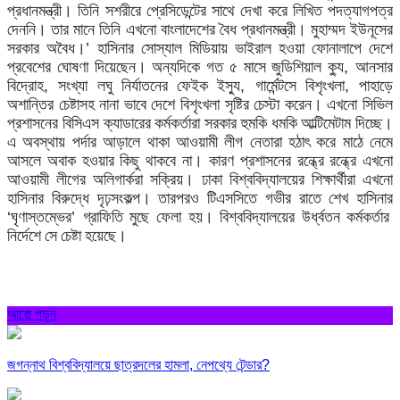
প্রধানমন্ত্রী।
তিনি
সশরীরে
প্রেসিডেন্টের
সাথে
দেখা
করে
লিখিত
পদত্যাগপত্র
দেননি।
তার
মানে
তিনি
এখনো
বাংলাদেশের
বৈধ
প্রধানমন্ত্রী।
মুহাম্মদ
ইউনূসের
সরকার
অবৈধ।
’
হাসিনার
সোস্যাল
মিডিয়ায়
ভাইরাল
হওয়া
ফোনালাপে
দেশে
প্রবেশের
ঘোষণা
দিয়েছেন।
অন্যদিকে
গত
৫
মাসে
জুডিশিয়াল
ক্যু
,
আনসার
বিদ্রোহ
,
সংখ্যা
লঘু
নির্যাতনের
ফেইক
ইস্যু
,
গার্মেন্টসে
বিশৃংখলা
,
পাহাড়ে
অশান্তির
চেষ্টাসহ
নানা
ভাবে
দেশে
বিশৃংখলা
সৃষ্টির
চেস্টা
করেন।
এখনো
সিভিল
প্রশাসনের
বিসিএস
ক্যাডারের
কর্মকর্তারা
সরকার
হুমকি
ধমকি
আল্টিমেটাম
দিচ্ছে।
এ
অবস্থায়
পর্দার
আড়ালে
থাকা
আওয়ামী
লীগ
নেতারা
হঠাৎ
করে
মাঠে
নেমে
আসলে
অবাক
হওয়ার
কিছু
থাকবে
না।
কারণ
প্রশাসনের
রন্ধ্রে
রন্ধ্রে
এখনো
আওয়ামী
লীগের
অলিগার্করা
সক্রিয়।
ঢাকা
বিশ্ববিদ্যালয়ের
শিক্ষার্থীরা
এখনো
হাসিনার
বিরুদ্ধে
দৃঢ়সংকল্প।
তারপরও
টিএসসিতে
গভীর
রাতে
শেখ
হাসিনার
‘
ঘৃণাস্তম্ভের
’
গ্রাফিতি
মুছে
ফেলা
হয়।
বিশ্ববিদ্যালয়ের
উর্ধ্বতন
কর্মকর্তার
নির্দেশে
সে
চেষ্টা
হয়েছে।
আরো পড়ুন
জগন্নাথ বিশ্ববিদ্যালয়ে ছাত্রদলের হামলা, নেপথ্যে টেন্ডার?