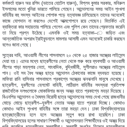
কর্মকর্তা
হারুন
অর
রশিদ
(
ভাতের
হোটেল
হারুন
),
বিপ্লব
কুমার
সরকার
,
মনিরুল
ইসলামের
মতো
খুনিরা
ভারতে
পালিয়ে
গেছেন।
আন্দোলনের
সময়
আইন
শৃংখলা
বাহিনীর
বহু
সদস্য
আইনের
পোশাক
পড়ে
হত্যাযজ্ঞ
চালিয়েছেন
তাদের
অনেকেই
কাজে
যোগদান
না
করলেও
দেশেই
আত্মগোপনে
রয়ে
গেছেন।
বিতর্কিত
এই
ব্যাক্তিরা
কার
সহায়তায়
পালিয়ে
গেলেন
এবং
পুলিশ
কেন
তাদের
গ্রেফতার
করেনি
তা
নিয়ে
প্রশ্ন
উঠেছে।
এমনকি
ওই
সময়
হত্যাকা
–
ে
জড়িত
এবং
আন্তর্জাতিক
অপরাধ
ট্রাইব্যুনালে
মামলার
আসামী
এমন
অনেকেই
চাকরি
করছেন
বলেও
জানা
গেছে।
সুত্রের
দাবি
,
আওয়ামী
লীগের
শাসনামলে
২০
থেকে
২৫
হাজার
অস্ত্রের
লাইসেন্স
দেয়া
হয়।
এদের
মধ্যে
ছাত্রলীগের
নেতা
থেকে
শুরু
করে
ব্যবসায়ী
ও
আওয়ামী
লীগের
পাড়া
মহল্লার
নেতা
,
সাংবাদিক
,
বুদ্ধিজীবী
,
সুশীলরাও
অস্ত্রের
লাইসেন্স
পান।
ওই
সব
বৈধ
অস্ত্র
ছাত্র
আন্দোলন
ঠেকানোর
কাজে
ব্যবহৃত
হয়েছে।
মাফিয়া
রানি
হাসিনার
শাসনামলে
প্রকাশ্যে
অস্ত্রের
ঝনঝনানি
মানুষে
দেখেছে।
ছাত্রলীগ
,
যুবলীগের
হেলমেট
বাহিনী
,
লাঠিয়াল
বাহিনীর
সদস্যরা
প্রতিপক্ষ
রাজনৈতিক
দলগুলোকে
মোকাবিলার
জন্য
অস্ত্র
হাতে
প্রকাশ্যে
মহড়া
দিয়েছে।
বিএনপির
আন্দোলন
ও
বৈষম্য
বিরোধী
ছাত্র
আন্দোলনের
সময়
দেখা
গেছে
রাজধানীর
মোড়ে
মোড়ে
ছাত্রলীগ
–
যুবলীগ
নেতার
অস্ত্র
হাতে
প্রহরা
দিচ্ছে।
কোথাও
কোথাও
আইন
শৃংখলা
বাহিনীর
সঙ্গে
তারা
মহড়া
দেন।
ঢাকা
বিশ্ববিদ্যালয়ের
ছাত্রছাত্রীদের
হলে
হলে
অস্ত্রের
স্তুপ
করে
রাখা
হয়েছিল।
ঢাকা
বিশ্ববিদ্যালয়ের
হলের
সাধারণ
শিক্ষার্থী
ও
আন্দোলনরত
শিক্ষার্থীদের
ওই
অস্ত্র
দিয়ে
গুলি
করেছিল
ছাত্রলীগের
সন্ত্রাসীরা।
সন্ত্রাসী
সংগঠন
হিসেবে
ছাত্রলীগকে