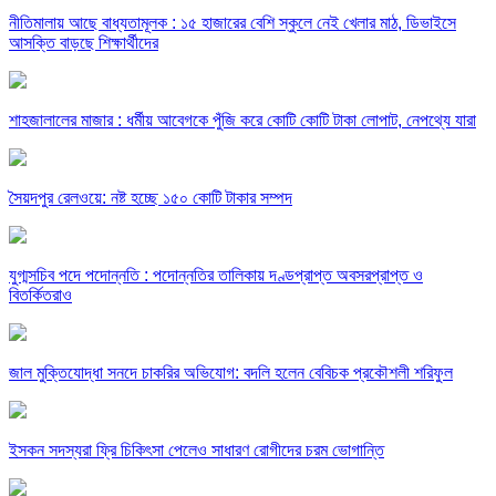
নীতিমালায় আছে বাধ্যতামূলক : ১৫ হাজারের বেশি স্কুলে নেই খেলার মাঠ, ডিভাইসে
আসক্তি বাড়ছে শিক্ষার্থীদের
শাহজালালের মাজার : ধর্মীয় আবেগকে পুঁজি করে কোটি কোটি টাকা লোপাট, নেপথ্যে যারা
সৈয়দপুর রেলওয়ে: নষ্ট হচ্ছে ১৫০ কোটি টাকার সম্পদ
যুগ্মসচিব পদে পদোন্নতি : পদোন্নতির তালিকায় দণ্ডপ্রাপ্ত অবসরপ্রাপ্ত ও
বিতর্কিতরাও
জাল মুক্তিযোদ্ধা সনদে চাকরির অভিযোগ: বদলি হলেন বেবিচক প্রকৌশলী শরিফুল
ইসকন সদস্যরা ফ্রি চিকিৎসা পেলেও সাধারণ রোগীদের চরম ভোগান্তি