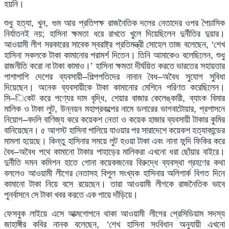
হয়নি।
শুধু
হত্যা
,
খুন
,
গুম
আর
প্রতিপক্ষ
রাজনৈতিক
দলের
নেতাদের
ওপর
পৈচাসিক
নির্যাতনই
নয়
;
হাসিনা
ক্ষমতা
ধরে
রাখতে
খুলে
দিয়েছিলেন
দুর্নীতির
দুয়ার।
আওয়ামী
লীগ
সরকারের
সাবেক
স্বরাষ্ট্র
প্রতিমন্ত্রী
সোহেল
তাজ
বলেছেন
, ‘
শেখ
হাসিনা
সকলকে
টাকা
কামানোর
পরামর্শ
দিতেন।
তিনি
আমাকেও
বলেছিলেন
,
শুধু
রাজনীতি
করো
না
টাকা
কামাও।
’
হাসিনা
ক্ষমতা
দীর্ঘয়িত
করতে
ভারতের
সহায়তার
পাশাপাশি
দেশের
ব্যবসায়ী
–
শিল্পপতিদের
নানান
বৈধ
–
অবৈধ
সুযোগ
সুবিধা
দিয়েছেন।
অনেক
ব্যবসায়ীকে
টাকা
কামানোর
মেশিনে
পরিণত
করেছিলেন।
সি
–
িকেট
করে
পণ্যের
দাম
বৃদ্ধি
,
শেয়ার
বাজার
কেলেঙ্কারী
,
ব্যাংক
বিমার
মালিক
ও
টাকা
লুট
,
উন্নয়ন
মহাপ্রকল্পের
নামে
ডলারের
ভাগবাটোয়ার
,
প্রশাসনে
নিয়োগ
–
বদলি
বাণিজ্য
করে
কয়েকশ
নেতা
ও
কয়েক
হাজার
ব্যবসায়ী
টাকার
কুমির
বানিয়েছেন।
৫
আগস্ট
হাসিনা
পালিয়ে
যাওয়ার
পর
সারাদেশে
কয়েকশ
হত্যাকান্ডের
মামলা
হয়েছে।
কিন্তু
হাসিনার
সময়ে
লুট
হওয়া
টাকা
এবং
নানা
ফন্দি
ফিকির
করে
বৈধ
–
অবৈধ
পথে
কামানো
টাকার
পাহাড়ের
মালিকরা
এখনো
ধরা
ছোঁয়ার
বাইরে।
দুর্নীতি
দমন
কমিশন
হাতে
গোনা
কয়েকজনের
বিরুদ্ধে
ব্যবস্থা
গ্রহণের
কথা
বললেও
আওয়ামী
লীগের
নেতাসহ
বিপুল
সংখ্যক
হাসিনার
অলিগার্ক
বিগত
দিনে
কামানো
টাকা
নিয়ে
বসে
রয়েছেন।
তারা
আওয়ামী
লীগকে
রাজনৈতিক
ভাবে
পুনর্বাসনে
সে
টাকা
খবর
করতে
এক
পায়ে
দাঁড়িয়ে।
ফেসবুক
লাইয়ে
এসে
আত্মগোপনে
থাকা
আওয়ামী
লীগের
প্রেসিডিয়াম
সদস্য
জাহাঙ্গীর
কবির
নানক
বলেছেন
, ‘
শেখ
হাসিনা
সংবিধান
অনুযায়ী
এখনো