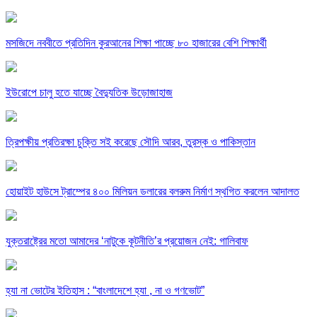
মসজিদে নববীতে প্রতিদিন কুরআনের শিক্ষা পাচ্ছে ৮০ হাজারের বেশি শিক্ষার্থী
ইউরোপে চালু হতে যাচ্ছে বৈদ্যুতিক উড়োজাহাজ
ত্রিপক্ষীয় প্রতিরক্ষা চুক্তি সই করেছে সৌদি আরব, তুরস্ক ও পাকিস্তান
হোয়াইট হাউসে ট্রাম্পের ৪০০ মিলিয়ন ডলারের বলরুম নির্মাণ স্থগিত করলেন আদালত
যুক্তরাষ্ট্রের মতো আমাদের ‘নাটুকে কূটনীতি’র প্রয়োজন নেই: গালিবাফ
হ্যা না ভোটের ইতিহাস : “বাংলাদেশে হ্যা , না ও গণভোট”