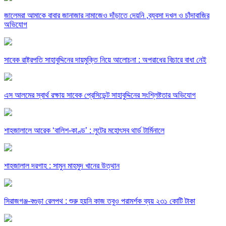
জালেমরা আমাকে বাবার জানাজার নামাজেও দাঁড়াতে দেয়নি ,ব্যবসা দখল ও চাঁদাবাজির
অভিযোগ
সাবেক রাষ্ট্রপতি সাহাবুদ্দিনের দায়মুক্তি নিয়ে আলোচনা : অপরাধের বিচারে বাধা নেই
এস আলমের স্বার্থ রক্ষায় সাবেক প্রেসিডেন্ট সাহাবুদ্দিনের সংশ্লিষ্টতার অভিযোগ
শাহজালালে আরেক ‘বালিশ-কাণ্ড’ : লুটের মহোৎসব থার্ড টার্মিনালে
শাহজালাল দরগাহ : সামুন মাহমুদ খানের উত্থান
সিরাজগঞ্জ-বগুড়া রেলপথ : শুরু হয়নি কাজ তবুও পরামর্শক ব্যয় ২৩১ কোটি টাকা