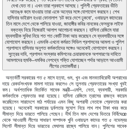
দেখা
যেত
না।
এখন
তারা
প্রকাশে
আসছে।
পুলিশী
গ্রেফতারের
ভীতি
আতঙ্ক
কমে
যাওয়ায়
তারা
একে
অন্যের
সঙ্গে
যোগাযোগ
করছেন।
শেখ
হাসিনার
ভাইরাল
হওয়া
ফোনালাপ
‘
চট
করে
দেশে
ঢুকবো
’,
ওবায়দুল
কাদেরের
তিন
মাসে
দেশে
থেকে
পালিয়ে
যাওয়া
,
জাহাঙ্গীর
কবির
নানকের
ফেসবুকে
লাইফ
বক্তব্য
নিয়ে
নিজেরাই
আলাপ
আলোচনা
করছেন।
হাসিনা
রেজিমে
যারা
ব্যবসায়ীক
সুবিধা
নিয়ে
শত
শত
কোটি
টাকা
আয়
করেছেন
সে
ব্যবসায়ীদের
সঙ্গে
যোগাযোগ
করছেন।
এমনকি
এখনো
কর্মরত
সিভিল
প্রশাসনের
আমলা
ও
পুলিশ
প্রশাসনে
হাসিনার
অনুগত
কর্মকর্তাদের
সঙ্গেও
অনেকেই
যোগাযোগ
করছেন।
সুত্রের
দাবি
,
প্রশাসন
সংস্কার
কমিশনের
চেয়ারমানকে
অপসারণের
দাবিতে
আমলাদের
হুমকি
–
ধমকির
নেপথ্যে
শক্তি
যোগাচ্ছেন
পর্দার
আড়ালে
আওয়ামী
লীগের
নেতাকর্মীরা।
অন্তর্বর্তী
সরকারের
গত
৫
মাসে
হত্যা
,
গুম
,
খুন
এবং
মানবতাবিরোধী
অপরাধের
দায়ে
রেকর্ডসংখ্যক
মামলা
দায়ের
করলেও
সে
তুলনায়
গ্রেফতারের
সংখ্যা
খুবই
কম।
অর্ধশতাধিক
বিতর্কিত
সাবেক
মন্ত্রী
–
এমপি
,
নেতা
,
ব্যবসায়ী
,
সরকারি
কর্মকর্তাকে
গ্রেফতার
করা
হয়েছে।
হাসিনা
রেজিমে
ত্রাসের
রাজত্ব
কায়েম
করেছিলেন
সারাদেশে
মাঠ
পর্যায়ের
এমন
কিছু
অপরাধী
নেতাকে
গ্রেফতার
করা
হয়েছে।
অনেকেই
সরকারের
দুর্বলতার
সুযোগ
নিয়ে
লাখ
লাখ
টাকা
খবর
করে
সীমান্ত
দিয়ে
ভারতে
পালিয়ে
গেছেন।
দীর্ঘ
তিন
মাস
দেশের
ভিতরে
নির্বিঘে
œ
থেকে
আওয়ামী
লীগের
সাধারণ
সম্পাদক
খুনি
ওবায়দুল
কাদের
গত
৫
নভেম্বর
সিলেট
সীমান্ত
দিয়ে
ভারতের
মেঘালয়
রাজ্যে
পালিয়ে
যান।
পুলিশের
সাবেক