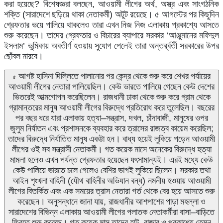
করা
হয়েছে
?
বিশেষজ্ঞরা
বলছেন
,
আওয়ামী
লীগের
অর্থ
,
অস্ত্র
এবং
সাংগঠনিক
শক্তি
(
সারাদেশে
ছড়িয়ে
থাকা
নেতাকর্মী
)
অটুট
রয়েছে।
৫
আগস্টের
পর
কিছুদিন
গ্রেফতার
ভয়ে
পালিয়ে
থাকলেও
তারা
এখন
নিজ
নিজ
এলাকায়
প্রকাশ্যে
আসতে
শুরু
করেছেন।
তাদের
গ্রেফতার
ও
বিচারের
ব্যাপারে
সরকার
‘
আঞ্জুমানের
মফিদুল
ইসলাম
’
ভুমিকায়
অবতীর্ণ
হওয়ায়
সুযোগ
পেলেই
তারা
অন্তর্র্বর্তী
সরকারের
উপর
ছোঁবল
মারবে।
আগষ্ট
হাসিনা
দিল্লিতে
পালানোর
পর
কেন্দ্র
থেকে
শুরু
করে
শেখর
পর্যায়ের
৫
আওয়ামী
লীগের
নেতারা
পালিয়েছিল।
কেউ
ভারতে
পালিয়ে
গেছেন
কেউ
দেশের
ভিতরেই
আত্মগোপন
করেছিলেন।
রাজধানী
ঢাকা
থেকে
শুরু
করে
গ্রাম
থেকে
গ্রামান্তরের
মানুষ
আওয়ামী
লীগের
বিরুদ্ধে
প্রতিরোধ
করে
তুলেছিল।
বছরের
পর
বছর
ধরে
যারা
এলাকায়
হত্যা
–
সন্ত্রাস
,
দখল
,
চাঁদাবাজী
,
মানুষের
ওপর
জুলুম
নির্যাতন
এবং
প্রশাসনকে
ব্যবহার
করে
ত্রাসের
রাজত্ব
কায়েম
করেছিল
;
তাদের
বিরুদ্ধে
নির্যাতিত
মানুষ
একট্টা
হন।
বাধ্য
হয়েই
লুকিয়ে
পড়েন
আওয়ামী
লীগের
ওই
সব
সন্ত্রাসী
নেতাকর্মী।
গত
কয়েক
মাসে
অনেকের
বিরুদ্ধে
হত্যা
মামলা
হলেও
এখন
পর্যন্ত
গ্রেফতার
হয়েছেন
যৎসামান্যই।
এরই
মধ্যে
কেউ
কেউ
পালিয়ে
ভারতে
চলে
গেলেও
বেশির
ভাগই
লুকিয়ে
ছিলেন।
সরকার
তথা
আইন
শৃংখলা
বাহিনী
(
যৌথ
বাহিনীর
অভিযান
বন্ধ
)
নমনীয়
হওয়ায়
আওয়ামী
লীগের
বিতর্কিত
এবং
এক
সময়ের
ত্রাস
নেতারা
গর্ত
থেকে
বের
হয়ে
আসতে
শুরু
করেছেন।
অনুসন্ধানে
জানা
যায়
,
রাজধানীর
আশপাশের
পাড়া
মহল্লা
ও
সারাদেশের
বিভিন্ন
এলাকায়
আওয়ামী
লীগের
পলাতক
নেতাকর্মীরা
বাসা
–
বাড়িতে
ফিরতে
শুরু
করেছে।
গত
কয়েক
মাস
তাদের
হাট
–
বাজার
ও
প্রকাশ্যে
তেমন