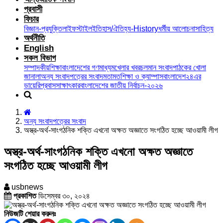
প্রবাসী
ফিচার
বিজ্ঞান-প্রযুক্তি
লাইফস্টাইল
ইতিহাস/ঐতিহ্য-History
ধর্মীয় আলোচনা
সাহিত্য
অর্থনীতি
English
সকল বিভাগ
সম্পাদকীয়
শিক্ষা
বাংলাদেশের গণমাধ্যম
খেলার খবর
চলমান সংবাদ
পাঠকের খোলা
জানালা
অন্য সংবাদপত্রের সংবাদ
মতামত
শিক্ষা ও ক্যাম্পাস
বাংলাদেশ২৪এর
ডায়েরি
প্রবাস
সাক্ষাৎকার
বাংলাদেশের জাতীয় নির্বাচন-২০২৬
অন্য সংবাদপত্রের সংবাদ
অস্ত্র-অর্থ-সাংগঠনিক শক্তি এখনো অক্ষত অজ্ঞাতে সংগঠিত হচ্ছে আওয়ামী লীগ
অস্ত্র-অর্থ-সাংগঠনিক শক্তি এখনো অক্ষত অজ্ঞাতে
সংগঠিত হচ্ছে আওয়ামী লীগ
usbnews
প্রকাশিত
ডিসেম্বর ৩০, ২০২৪
নিউজটি শেয়ার করুনঃ