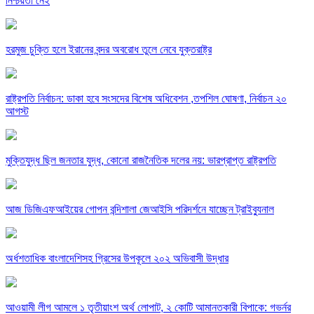
নিশ্চয়তা নেই
হরমুজ চুক্তি হলে ইরানের বন্দর অবরোধ তুলে নেবে যুক্তরাষ্ট্র
রাষ্ট্রপতি নির্বাচন: ডাকা হবে সংসদের বিশেষ অধিবেশন ,তপশিল ঘোষণা, নির্বাচন ২০
আগস্ট
মুক্তিযুদ্ধ ছিল জনতার যুদ্ধ, কোনো রাজনৈতিক দলের নয়: ভারপ্রাপ্ত রাষ্ট্রপতি
আজ ডিজিএফআইয়ের গোপন বন্দিশালা জেআইসি পরিদর্শনে যাচ্ছেন ট্রাইব্যুনাল
অর্ধশতাধিক বাংলাদেশিসহ গ্রিসের উপকূলে ২০২ অভিবাসী উদ্ধার
আওয়ামী লীগ আমলে ১ তৃতীয়াংশ অর্থ লোপাট, ২ কোটি আমানতকারী বিপাকে: গভর্নর