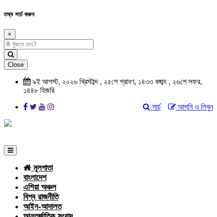
তথ্য সার্চ করুন
×
Close
৯ই আগস্ট, ২০২৬ খ্রিস্টাব্দ , ২৫শে শ্রাবণ, ১৪৩৩ বঙ্গাব্দ , ২৬শে সফর,
১৪৪৮ হিজরি
সার্চ
আপনি ও লিখুন
মূলপাতা
বাংলাদেশ
এশিয়া অঞ্চল
বিশ্ব রাজনীতি
আইন-আদালত
আন্তর্জাতিক সংবাদ