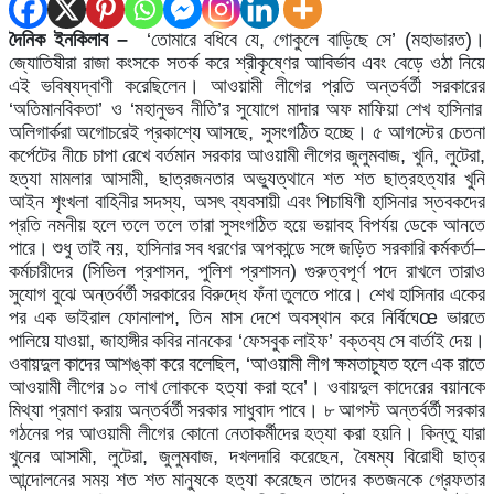
দৈনিক ইনকিলাব –
‘
তোমারে
বধিবে
যে
,
গোকুলে
বাড়িছে
সে
’ (
মহাভারত
)
।
জ্যোতিষীরা
রাজা
কংসকে
সতর্ক
করে
শ্রীকৃষ্ণের
আবির্ভাব
এবং
বেড়ে
ওঠা
নিয়ে
এই
ভবিষ্যদ্বাণী
করেছিলেন।
আওয়ামী
লীগের
প্রতি
অন্তর্বর্তী
সরকারের
‘
অতিমানবিকতা
’
ও
‘
মহানুভব
নীতি
’
র
সুযোগে
মাদার
অফ
মাফিয়া
শেখ
হাসিনার
অলিগার্করা
অগোচরেই
প্রকাশ্যে
আসছে
,
সুসংগঠিত
হচ্ছে।
৫
আগস্টের
চেতনা
কর্পেটের
নীচে
চাপা
রেখে
বর্তমান
সরকার
আওয়ামী
লীগের
জুলুমবাজ
,
খুনি
,
লুটেরা
,
হত্যা
মামলার
আসামী
,
ছাত্রজনতার
অভ্যুত্থানে
শত
শত
ছাত্রহত্যার
খুনি
আইন
শৃংখলা
বাহিনীর
সদস্য
,
অসৎ
ব্যবসায়ী
এবং
পিচাষিণী
হাসিনার
স্তবকদের
প্রতি
নমনীয়
হলে
তলে
তলে
তারা
সুসংগঠিত
হয়ে
ভয়াবহ
বিপর্যয়
ডেকে
আনতে
পারে।
শুধু
তাই
নয়
,
হাসিনার
সব
ধরণের
অপকান্ডে
সঙ্গে
জড়িত
সরকারি
কর্মকর্তা
–
কর্মচারীদের
(
সিভিল
প্রশাসন
,
পুলিশ
প্রশাসন
)
গুরুত্বপূর্ণ
পদে
রাখলে
তারাও
সুযোগ
বুঝে
অন্তর্বর্তী
সরকারের
বিরুদ্ধে
ফঁনা
তুলতে
পারে।
শেখ
হাসিনার
একের
পর
এক
ভাইরাল
ফোনালাপ
,
তিন
মাস
দেশে
অবস্থান
করে
নির্বিঘে
œ
ভারতে
পালিয়ে
যাওয়া
,
জাহাঙ্গীর
কবির
নানকের
‘
ফেসবুক
লাইফ
’
বক্তব্য
সে
বার্তাই
দেয়।
ওবায়দুল
কাদের
আশঙ্কা
করে
বলেছিল
, ‘
আওয়ামী
লীগ
ক্ষমতাচ্যুত
হলে
এক
রাতে
আওয়ামী
লীগের
১০
লাখ
লোককে
হত্যা
করা
হবে
’
।
ওবায়দুল
কাদেরের
বয়ানকে
মিথ্যা
প্রমাণ
করায়
অন্তর্বর্তী
সরকার
সাধুবাদ
পাবে।
৮
আগস্ট
অন্তর্বর্তী
সরকার
গঠনের
পর
আওয়ামী
লীগের
কোনো
নেতাকর্মীদের
হত্যা
করা
হয়নি।
কিন্তু
যারা
খুনের
আসামী
,
লুটেরা
,
জুলুমবাজ
,
দখলদারি
করেছেন
,
বৈষম্য
বিরোধী
ছাত্র
আন্দোলনের
সময়
শত
শত
মানুষকে
হত্যা
করেছেন
তাদের
কতজনকে
গ্রেফতার