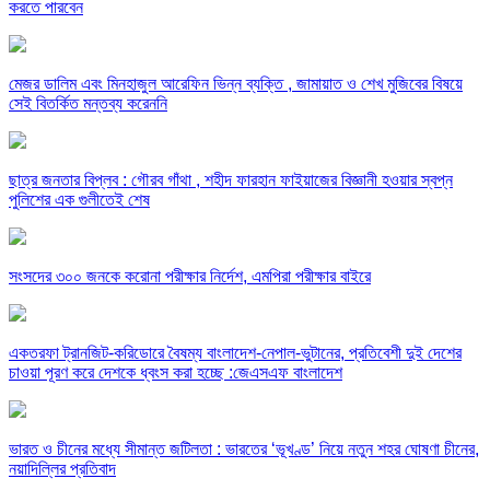
করতে পারবেন
মেজর ডালিম এবং মিনহাজুল আরেফিন ভিন্ন ব্যক্তি , জামায়াত ও শেখ মুজিবের বিষয়ে
সেই বিতর্কিত মন্তব্য করেননি
ছাত্র জনতার বিপ্লব : গৌরব গাঁথা , শহীদ ফারহান ফাইয়াজের বিজ্ঞানী হওয়ার স্বপ্ন
পুলিশের এক গুলীতেই শেষ
সংসদের ৩০০ জনকে করোনা পরীক্ষার নির্দেশ, এমপিরা পরীক্ষার বাইরে
একতরফা ট্রানজিট-করিডোরে বৈষম্য বাংলাদেশ-নেপাল-ভুটানের, প্রতিবেশী দুই দেশের
চাওয়া পূরণ করে দেশকে ধ্বংস করা হচ্ছে :জেএসএফ বাংলাদেশ
ভারত ও চীনের মধ্যে সীমান্ত জটিলতা : ভারতের ‘ভূখণ্ড’ নিয়ে নতুন শহর ঘোষণা চীনের,
নয়াদিল্লির প্রতিবাদ