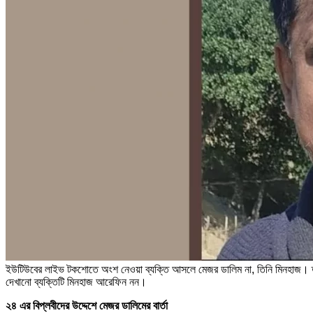
ইউটিউবের লাইভ টকশোতে অংশ নেওয়া ব্যক্তি আসলে মেজর ডালিম না, তিনি মিনহাজ। তবে 
দেখানো ব্যক্তিটি মিনহাজ আরেফিন নন।
২৪ এর বিপ্লবীদের উদ্দেশে মেজর ডালিমের বার্তা