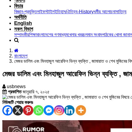
প্রবাসী
ফিচার
বিজ্ঞান-প্রযুক্তি
লাইফস্টাইল
ইতিহাস/ঐতিহ্য-History
ধর্মীয় আলোচনা
সাহিত্য
অর্থনীতি
English
সকল বিভাগ
সম্পাদকীয়
শিক্ষা
বাংলাদেশের গণমাধ্যম
খেলার খবর
চলমান সংবাদ
পাঠকের খোলা জানাল
বাংলাদেশ
মেজর ডালিম এবং মিনহাজুল আরেফিন ভিন্ন ব্যক্তি , জামায়াত ও শেখ মুজিবের বিষ
মেজর ডালিম এবং মিনহাজুল আরেফিন ভিন্ন ব্যক্তি , জামায
usbnews
প্রকাশিত
জানুয়ারি ৭, ২০২৫
নিউজটি শেয়ার করুনঃ