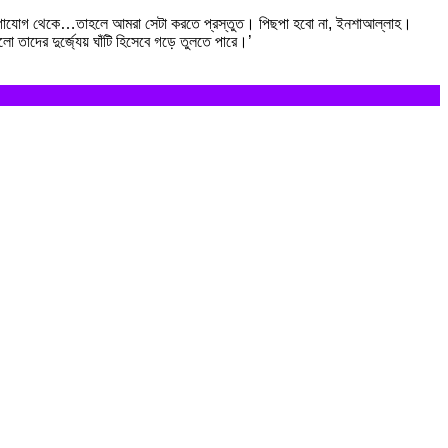
তা, যোগাযোগ থেকে…তাহলে আমরা সেটা করতে প্রস্তুত। পিছপা হবো না, ইনশাআল্লাহ।
ো তাদের দুর্জ্যেয় ঘাঁটি হিসেবে গড়ে তুলতে পারে।’