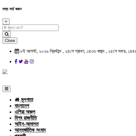
তথ্য সার্চ করুন
×
Close
৮ই আগস্ট, ২০২৬ খ্রিস্টাব্দ , ২৪শে শ্রাবণ, ১৪৩৩ বঙ্গাব্দ , ২৫শে সফর, ১৪৪
মূলপাতা
বাংলাদেশ
এশিয়া অঞ্চল
বিশ্ব রাজনীতি
আইন-আদালত
আন্তর্জাতিক সংবাদ