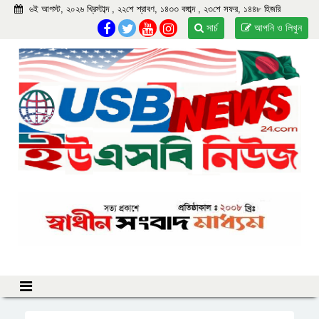
৬ই আগস্ট, ২০২৬ খ্রিস্টাব্দ , ২২শে শ্রাবণ, ১৪৩৩ বঙ্গাব্দ , ২৩শে সফর, ১৪৪৮ হিজরি
সার্চ
আপনি ও লিখুন