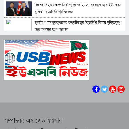
কিমের ‘১২০ ক্ষেপণাস্ত্র’ পুতিনের হাতে, ব্যবহৃত হবে ইউক্রেন
০১ জুলাই ২০২৬
যুদ্ধে : রয়টার্সের প্রতিবেদন
জুলাই গণঅভ্যুত্থানের তথ্যচিত্রে ‘ত্রুটি’র বিষয়ে মুক্তিযুদ্ধ
০৭ মে ২০২৬
মন্ত্রণালয়ের দুঃখ প্রকাশ
প্রস্তাবিত চুক্তিতে হরমুজ প্রণালির ট্রাফিকের নিয়ন্ত্রণ পেতে
১১ এপ্রিল ২০২৬
পারে ইরান
জাতিসংঘে জুলাই গণঅভ্যুত্থান দিবস পালিত
০৮ এপ্রিল ২০২৬
জুলাই গণঅভ্যুত্থানে হত্যাকাণ্ডের বিচার নিশ্চিতের দাবি
সাংবাদিক নেতাদের
যে ডকুমেন্টারিতে আবু সাঈদ নেই, সেটি কোনো ডকুমেন্টারিই হতে
পারে না : ভারপ্রাপ্ত রাষ্ট্রপতির ক্ষোভ
জুলাই গণ-অভ্যুত্থান প্রামাণ্যচিত্রের অসংগতি : অনুষ্ঠান
বয়কট,হট্টগোল, বিদেশী অতিথিদের প্রস্থান সহ যা ঘটেছিলো
সম্পাদক:
এম জেড ফয়সাল
জুলাই গণঅভ্যুত্থানের রাষ্ট্রীয় অনুষ্ঠানে প্রদর্শিত ডকুমেন্টারি