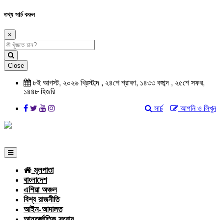
তথ্য সার্চ করুন
×
Close
৮ই আগস্ট, ২০২৬ খ্রিস্টাব্দ , ২৪শে শ্রাবণ, ১৪৩৩ বঙ্গাব্দ , ২৫শে সফর,
১৪৪৮ হিজরি
সার্চ
আপনি ও লিখুন
মূলপাতা
বাংলাদেশ
এশিয়া অঞ্চল
বিশ্ব রাজনীতি
আইন-আদালত
আন্তর্জাতিক সংবাদ