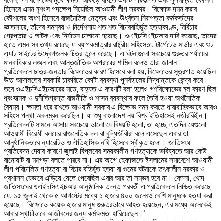
বলেন, গণবিক্ষোভের মুখে ক্ষমতা আঁকড়ে রাখতে একটি পরিকল্পিত এবং সুসমন্বিত কৌশল
হিসেবে এমন নৃশংস পদক্ষেপ নিয়েছিল আওয়ামী লীগ সরকার। বিক্ষোভ দমন করার
কৌশলের অংশ হিসেবে রাজনৈতিক নেতৃত্ব এবং ঊর্ধ্বতন নিরাপত্তা কর্মকর্তাদের
জ্ঞাতসারে, তাঁদের সমন্বয় ও নির্দেশনায় শত শত বিচারবহির্ভূত হত্যাকাণ্ড, নির্বিচার
গ্রেপ্তার ও আটক এবং নির্যাতন চালানো হয়েছে। ওএইচসিএইচআর দাবি করেছে, তাদের
হাতে এমন সব তথ্য রয়েছে যা ব্যাপকমাত্রার রাষ্ট্রীয় সহিংসতা, টার্গেটেড মার্ডার এবং শুট
এ্যাট সাইটের উদ্বেগজনক চিত্র তুলে ধরেছে। এ ঘটনাগুলো সবচেয়ে গুরুতর পর্যায়ের
মানবাধিকার লঙ্ঘন এবং আন্তর্জাতিক অপরাধের শামিল বলেও তারা জানান।
প্রতিবেদনে ছাত্র-জনতার বিক্ষোভের কারণ হিসেবে বলা হয়, বিক্ষোভের সূত্রপাত হয়েছিল
উচ্চ আদালতের সরকারি চাকরিতে কোটা ব্যবস্থা পুনর্বহালের সিদ্ধান্তকে কেন্দ্র করে।
তবে ওএইচসিএইচআরের মতে, বাহ্যত এ কারণটি বলা হলেও গণবিক্ষোভের মূল কারণ ছিল
ধ্বংসাত্মক ও দুর্নীতিগ্রস্ত রাজনীতি ও শাসন ব্যবস্থার ফলে তৈরি হওয়া অর্থনৈতিক
বৈষম্য। ক্ষমতা ধরে রাখতে আওয়ামী সরকার এ বিক্ষোভ দমন করতে ধারাবাহিকভাবে আরও
সহিংস পন্থা অবলম্বন করেছিল। যা শুধু বাংলাদেশ নয় বিশ্ব ইতিহাসেই নজীরবিহীন।
প্রতিবেদনটি সামনে আসায় সবচেয়ে ভালো যে বিষয়টি হলো, তা হচ্ছে এতদিন যেগুলো
আওয়ামী বিরোধী বলয়ের রাজনৈতিক দল বা বুদ্ধিজীবীরা বলে এসেছেন এবার তা
আনুষ্ঠানিকভাবে ন্যারেটিভ ও ঐতিহাসিক নথি হিসেবে স্বীকৃত হলো। জাতিসংঘ
প্রতিবেদন দেয়ার কারণে জুলাই বিপ্লবের সময়কালীন গণহত্যাকে ভবিষ্যতে আর কেউ
বানোয়াট বা মনগড়া বলতে পারবে না। এর আগে হেফাজতে ইসলামের সমাবেশে আওয়ামী
লীগ পরিচালিত গণহত্যা বা বিচার বহির্ভুত হত্যা বা গুমের ঘটনাকে তৎকালীন সরকার ও
প্রশাসন যেভাবে এড়িয়ে যেতে পেরেছিল এবার আর তা সম্ভব হবে না। কেননা, খোদ
জাতিসংঘের ওএইচসিএইচআর আনুষ্ঠানিক তদন্ত পরবর্তী এ প্রতিবেদনে নিশ্চিত করেছে
যে, ১৫ জুলাই থেকে ৫ আগস্টের মধ্যে ১ হাজার ৪০০ জনেরও বেশি মানুষকে হত্যা করা
হয়েছে। বিক্ষোভে কয়েক হাজার মানুষ গুরুতরভাবে আহত হয়েছেন, এর মধ্যে অনেকেই
আবার স্থায়ীভাবে আজীবনের জন্য কর্মক্ষমতা হারিয়েছেন।’