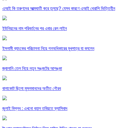
এআই কি তরুণদের আত্মঘাতী করে তুলছে? যেসব কারণে এআই থেরাপি ভিত্তিহীন
ইউনিয়নের নাম পরিবর্তনের পর এবার রেল লাইন
ইসলামী ব্যাংকের পরিচালনা নিয়ে গনঅধিকারের মুখপাত্র যা বললেন
জ্বালানি তেল নিয়ে নতুন সঙ্কটের আশঙ্কা
বালাকোট ছিলো মুসলমানদের অতীত গৌরব
জুলাই বিপ্লব : এখনো বহাল তবিয়তে ফ্যাসিবাদ