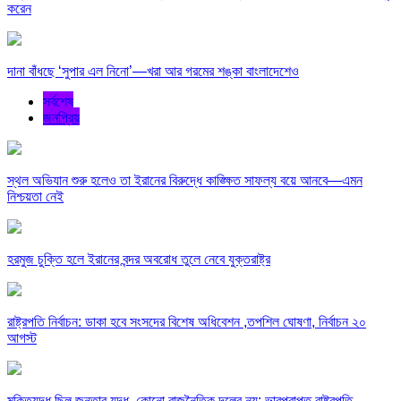
করেন
দানা বাঁধছে ‘সুপার এল নিনো’—খরা আর গরমের শঙ্কা বাংলাদেশেও
সর্বশেষ
জনপ্রিয়
স্থল অভিযান শুরু হলেও তা ইরানের বিরুদ্ধে কাঙ্ক্ষিত সাফল্য বয়ে আনবে—এমন
নিশ্চয়তা নেই
হরমুজ চুক্তি হলে ইরানের বন্দর অবরোধ তুলে নেবে যুক্তরাষ্ট্র
রাষ্ট্রপতি নির্বাচন: ডাকা হবে সংসদের বিশেষ অধিবেশন ,তপশিল ঘোষণা, নির্বাচন ২০
আগস্ট
মুক্তিযুদ্ধ ছিল জনতার যুদ্ধ, কোনো রাজনৈতিক দলের নয়: ভারপ্রাপ্ত রাষ্ট্রপতি