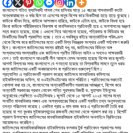
বাংলাদেশে পতিত ফ্যাসিবাদী শাসক শেখ হাসিনার সাড়ে ১৫ বছরের শাসনামলটি কতটা
অন্ধকারাচ্ছন্ন ও বর্বর ছিল তা এদেশের মানুষ বিশেষ করে ভিকটিমরা হাড়ে হাড়ে বুঝেছে।
কাউকে জীবন দিয়ে, কাউকে আপনজন হারিয়ে, কাউকে এতিম হয়ে, কাউকে বিধবা হয়ে
কিংবা কাউকে শারীরিকভাবে বিকলাঙ্গ বা মানসিকভাবে প্রতিবন্ধী হয়ে এ অপশাসনের যন্ত্রণা
সহ্য করতে হয়েছে, হচ্ছে। এগুলো নিয়ে আলোচনা হয়েছে, পত্রিকায় বা মিডিয়ায় বহু
ভিকটিমের বিবরণী প্রকাশিত হচ্ছে। তবে এ সবকিছুর বাইরে আন্তর্জাতিক পরিমণ্ডল
থেকে বিশেষ করে জাতিসংঘের মতো একটি বিশ্ব নিয়ন্ত্রক সংস্থার একটি পর্যবেক্ষণ জরুরি
ছিল। বাংলাদেশ জাতিসংঘের সদস্য রাষ্ট্রই শুধু নয়, জাতিসংঘের বিভিন্ন অঙ্গ
সংস্থাগুলোর সদস্যরাষ্ট্র এবং জাতিসংঘ প্রণীত বিভিন্ন আইন ও সনদেও সাক্ষরকারী
দেশ। তাই বাংলাদেশে আওয়ামী লীগ আমলে যেসব অন্যায় হয়েছে বিশেষ করে জুলাই-
আগস্ট বিপ্লবের সময় বাংলাদেশে যে গণহত্যা হয়েছে তা বিশ্ববাসীর সামনে তুলে ধরার
জন্য জাতিসংঘের একটি অবজারভেশন বা প্রতিবেদন গুরুত্বপূর্ণ ছিল।
প্রত্যাশিত এ প্রতিবেদনটি প্রকাশ করেছে জাতিসংঘ মানবাধিকার কমিশনের
হাইকমিশনারের অফিস, যা ওএইচসিএইচআর নামে পরিচিত। প্রতিবেদনের শুরুতেই
খোলাসা করা হয় যে, বাংলাদেশের অন্তর্র্বর্তীকালীন সরকারের আমন্ত্রণে, বিশেষ করে
অন্তর্বর্তী সরকারের প্রধান নোবেল শান্তি পুরস্কার বিজয়ী ড. মুহাম্মাদ ইউনুসের
অনুরোধের প্রেক্ষিতে ওএইচসিআর ১ জুলাই থেকে ১৫ আগস্ট ২০২৪ সালের মধ্যে
সংঘটিত মানবাধিকার লঙ্ঘন এবং অপব্যবহারের বিষয়ে একটি স্বাধীন তথ্য অনুসন্ধানের
তদন্ত পরিচালনা করেছে। একটানা প্রায় ৬ মাস কাজ করে এ প্রতিবেদনটি তৈরি করা
হয়েছে যা গত বুধবার সুইজারল্যান্ডের রাজধানী জেনেভা থেকে প্রকাশ করা হয়। রিপোর্ট
প্রকাশ উপলক্ষ্যে জাতিসংঘের মানবাধিকারবিষয়ক হাইকমিশন অনলাইনে ব্রিফিংয়ের
আয়োজনও করেছিল।
জাতিসংঘের মানবাধিকারবিষয়ক হাইকমিশনার ফলকার টুর্ক প্রতিবেদন প্রকাশের সময়