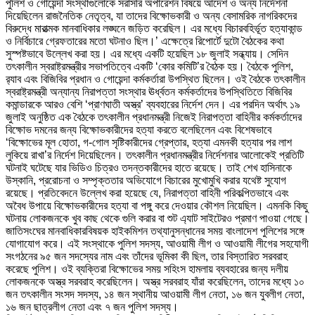
পুলিশ ও গোয়েন্দা সংস্থাগুলোকে সরাসরি অপারেশন বিষয়ে আদেশ ও অন্য নির্দেশনা
দিয়েছিলেন রাজনৈতিক নেতৃত্ব, যা তাদের বিক্ষোভকারী ও অন্য বেসামরিক নাগরিকদের
বিরুদ্ধে মারাত্মক মানবাধিকার লঙ্ঘনে জড়িত করেছিল। এর মধ্যে বিচারবহির্ভূত হত্যাকান্ড
ও নির্বিচারে গ্রেফতারের মতো ঘটনাও ছিল।’ এক্ষেত্রে রিপোর্টে দুটো বৈঠকের কথা
সুস্পষ্টভাবে উল্লেখ করা হয়। এর মধ্যে একটি হয়েছিল ১৮ জুলাই সন্ধ্যায়। সেদিন
তৎকালীন স্বরাষ্ট্রমন্ত্রীর সভাপতিত্বে একটি ‘কোর কমিটি’র বৈঠক হয়। বৈঠকে পুলিশ,
র
্যাব এবং বিজিবির প্রধান ও গোয়েন্দা কর্মকর্তারা উপস্থিত ছিলেন। ওই বৈঠকে তৎকালীন
স্বরাষ্ট্রমন্ত্রী অন্যান্য নিরাপত্তা সংস্থার ঊর্ধ্বতন কর্মকর্তাদের উপস্থিতিতে বিজিবির
কমান্ডারকে আরও বেশি ‘প্রাণঘাতী অস্ত্র’ ব্যবহারের নির্দেশ দেন। এর পরদিন অর্থাৎ ১৯
জুলাই অনুষ্ঠিত এক বৈঠকে তৎকালীন প্রধানমন্ত্রী নিজেই নিরাপত্তা বাহিনীর কর্মকর্তাদের
বিক্ষোভ দমনের জন্য বিক্ষোভকারীদের হত্যা করতে বলেছিলেন এবং বিশেষভাবে
‘বিক্ষোভের মূল হোতা, গ-গোল সৃষ্টিকারীদের গ্রেপ্তার, হত্যা এমনকী হত্যার পর লাশ
লুকিয়ে রাখা’র নির্দেশ দিয়েছিলেন। তৎকালীন প্রধানমন্ত্রীর নির্দেশনার আলোকেই প্রতিটি
ঘটনাই ঘটেছে যার ভিডিও চিত্রও তদন্তকারীদের হাতে রয়েছে। তাই শেখ হাসিনাকে
উস্কানি, প্ররোচনা ও সম্পৃক্ততার অভিযোগে বিচারের মুখোমুখি করার যথেষ্ট সুযোগ
রয়েছে। প্রতিবেদনে উল্লেখ করা হয়েছে যে, নিরাপত্তা বাহিনী পরিকল্পিতভাবে এবং
অবৈধ উপায়ে বিক্ষোভকারীদের হত্যা বা পঙ্গু করে দেওয়ার কৌশল নিয়েছিল। এমনকি কিছু
ঘটনায় লোকজনকে খুব কাছ থেকে গুলি করার বা শুট এ্যাট সাইটেরও প্রমাণ পাওয়া গেছে।
জাতিসংঘের মানবাধিকারবিষয়ক হাইকমিশন তথ্যানুসন্ধানের সময় বাংলাদেশ পুলিশের সঙ্গে
যোগাযোগ করে। এই সংস্থাকে পুলিশ সদস্য, আওয়ামী লীগ ও আওয়ামী লীগের সহযোগী
সংগঠনের ৯৫ জন সদস্যের নাম এবং তাঁদের ভূমিকা কী ছিল, তার বিস্তারিত সরবরাহ
করেছে পুলিশ। ওই ব্যক্তিরা বিক্ষোভের সময় সহিংস হামলায় ব্যবহারের জন্য দলীয়
লোকজনকে অস্ত্র সরবরাহ করেছিলেন। অস্ত্র সরবরাহ যাঁরা করেছিলেন, তাদের মধ্যে ১০
জন তৎকালীন সংসদ সদস্য, ১৪ জন স্থানীয় আওয়ামী লীগ নেতা, ১৬ জন যুবলীগ নেতা,
১৬ জন ছাত্রলীগ নেতা এবং ৭ জন পুলিশ সদস্য।