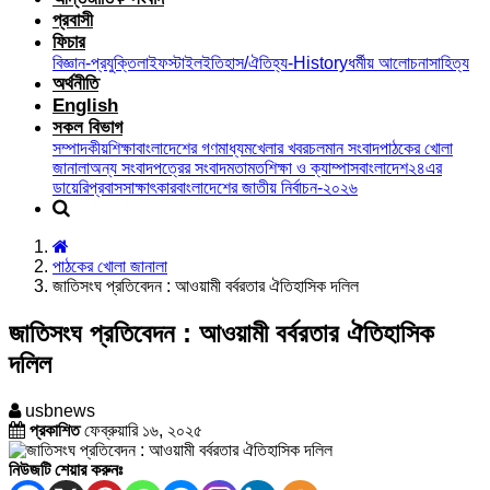
প্রবাসী
ফিচার
বিজ্ঞান-প্রযুক্তি
লাইফস্টাইল
ইতিহাস/ঐতিহ্য-History
ধর্মীয় আলোচনা
সাহিত্য
অর্থনীতি
English
সকল বিভাগ
সম্পাদকীয়
শিক্ষা
বাংলাদেশের গণমাধ্যম
খেলার খবর
চলমান সংবাদ
পাঠকের খোলা
জানালা
অন্য সংবাদপত্রের সংবাদ
মতামত
শিক্ষা ও ক্যাম্পাস
বাংলাদেশ২৪এর
ডায়েরি
প্রবাস
সাক্ষাৎকার
বাংলাদেশের জাতীয় নির্বাচন-২০২৬
পাঠকের খোলা জানালা
জাতিসংঘ প্রতিবেদন : আওয়ামী বর্বরতার ঐতিহাসিক দলিল
জাতিসংঘ প্রতিবেদন : আওয়ামী বর্বরতার ঐতিহাসিক
দলিল
usbnews
প্রকাশিত
ফেব্রুয়ারি ১৬, ২০২৫
নিউজটি শেয়ার করুনঃ