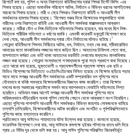
রিপোর্টে বলা হয়, পুলিশ ও অন্য নিরাপত্তা বাহিনীগুলোর দ্বারা শিশুরা টার্গেট কিলিং -এর
শিকার হয়েছে। এছাড়া অমানবিক পরিবেশে আটক, নির্যাতন ও বিভিন্ন ধরনের আপত্তিকর
আচরণের শিকার হয়েছে। নারী ও মেয়ে শিশুরাও নিরাপত্তা বাহিনী ও আওয়ামী লীগ
সমর্থকদের হামলার শিকার হয়েছে। ‘বিশেষত শুরুর দিকে বিক্ষোভের সম্মুখসারিতে থাকা
নারীদের ওপর নিরাপত্তা বাহিনী এবং আওয়ামী লীগ সমর্থকরা মারাত্মকভাবে আক্রমণ
করেছে। নারীরা যৌন ও লিঙ্গ-ভিত্তিক সহিংসতার শিকার হয়েছেন, যার মধ্যে ছিল লিঙ্গ-
ভিত্তিক শারীরিক সহিংসতা ও ধর্ষণের হুমকি। এমনকী কয়েকটি ডকুমেন্ট বিশ্লেষণ করে
দেখা গেছে, আওয়ামী লীগ সমর্থকদের দ্বারা যৌন নির্যাতনের ঘটনাও ঘটেছে।’
গোয়েন্দা বাহিনীগুলো শিশুসহ নির্বিচারে আটক, গুম, নির্যাতন, তথ্য বের করা, স্বীকারোক্তি
আদায়ের মতো মানবাধিকার লঙ্ঘনের সাথে জড়িত ছিল। আহতদের চিকিৎসা পেতে বাধা,
হাসপাতালে কর্মরত এবং ভর্তি থাকা আহতদের ভয়ভীতি দেখানোর মাধ্যমেও মানবাধিকার
লঙ্ঘন করা হয়েছে। গোয়েন্দা সংস্থাগুলো গণমাধ্যমকে পুরো সত্য প্রকাশে বাধা দিয়েছে।
এতে আরো বলা হয়েছে, ভুক্তভোগী ও প্রত্যক্ষদর্শীদের প্রত্যক্ষ সাক্ষ্য এবং ছবি ও
ভিডিও বিশ্লেষণের ভিত্তিতে ওএইচসিএইচআর নিশ্চিত হয়েছে যে বিক্ষোভ ছড়িয়ে পড়ার
সাথে সাথে সশস্ত্র আওয়ামী লীগ সমর্থকদের একটি সম্প্রসারিত দল পুলিশের সাথে
যৌথভাবে বা ঘনিষ্ঠ সমন্বয়ে বিক্ষোভকারীদের বিরুদ্ধে কাজ করেছিল। তারা বিক্ষোভ
দমনের জন্য সরকারের প্রচেষ্টাকে সমর্থন করে ব্যাপকভাবে বেআইনি সহিংসতায় লিপ্ত
হয়েছিল। অভিযান শুরুর আগেই সশস্ত্র আওয়ামী লীগ সমর্থকরা পুলিশের সাথে
সারিবদ্ধভাবে দাঁড়িয়েছিল অথবা পুলিশ ফোর্সের পেছনে থেকে আক্রমণে অংশ নিয়েছিল।
এছাড়া পুলিশের পাশাপাশি আওয়ামী লীগ সমর্থকরাও বিভিন্ন জায়গায় লোকজনকে থামিয়ে
তল্লাশি চালিয়েছিল, বিক্ষোভকারীদের আটক করেছিল এবং সংগঠিত ও পূর্বপরিকল্পিতভাবে
পুলিশের কাছে হস্তান্তর করেছিল।
প্রতিবেদনে আবু সাঈদেও শাহাদাতের ঘটনা উল্লেখ করা হয়েছে। জানানো হয়েছে,
ফরেনসিক বিশ্লেষণে দেখা যায়, আবু সাঈদকে কমপক্ষে দুইবার শটগানের ধাতব গুলি দিয়ে
প্রায় ১৪ মিটার দূর থেকে গুলি করা হয়। আবু সাঈদ পুলিশের পরিকল্পিত বিচারবহির্ভূত