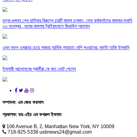
হত্যা-গুমসহ শেখ হাসিনার বিরুদ্ধে চারটি মামলা চলমান, সেনা কর্মকর্তাদের মামলার শুনানি
২৩ নভেম্বর , গুমের মামলায় ট্রাইব্যুনালে জিয়াউল আহসান
এখন নফল ওমরাহর চেয়ে গাজায় আর্থিক সহায়তা বেশি সওয়াবের: মুফতি তাকি উসমানি
ইসলামী আন্দোলনের প্রার্থীরা কে কত ভোট পেলেন
সম্পাদক:
এম জেড ফয়সাল
প্রকাশক:
ডাঃ এইচ এম ফখরুল ইসলাম
106 Avenue B, 2, Manhattan New York, NY 10009
718-925-5338 usbnews24@gmail.com