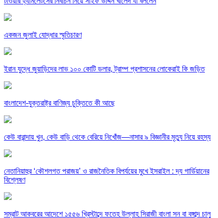
টাওয়ার হ্যামলেটসের নির্বাচন নিয়ে সাইফ উদ্দিন খালেদ যা বললেন
একজন জুলাই যোদ্ধার স্মৃতিচারণ
ইরান যুদ্ধে জুয়াড়িদের লাভ ১০০ কোটি ডলার, ট্রাম্প প্রশাসনের লোকেরাই কি জড়িত
বাংলাদেশ-যুক্তরাষ্ট্র বাণিজ্য চুক্তিতে কী আছে
কেউ বারান্দায় খুন, কেউ বাড়ি থেকে বেরিয়ে নিখোঁজ—নাসার ৯ বিজ্ঞানীর মৃত্যু নিয়ে রহস্য
নেতানিয়াহুর ‘কৌশলগত পরাজয়’ ও রাজনৈতিক বিপর্যয়ের মুখে ইসরাইল : দ্য গার্ডিয়ানের
বিশ্লেষণ
সম্রাট আকবরের আদেশে ১৫৫৬ খ্রিস্টাব্দে ফতেহ উল্লাহ সিরাজী বাংলা সন বা বঙ্গাব্দ চালু