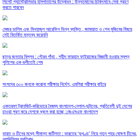
সিলেট গ্যাস্ট্রোলিভার হাসপাতালের উদ্বোধন : উন্নতমানের চিকিৎসাবে সেবা গ্রহণ
করতে পারবেন
মেজর ডালিম এবং মিনহাজুল আরেফিন ভিন্ন ব্যক্তি , জামায়াত ও শেখ মুজিবের বিষয়ে
সেই বিতর্কিত মন্তব্য করেননি
ছাত্র জনতার বিপ্লব : গৌরব গাঁথা , শহীদ ফারহান ফাইয়াজের বিজ্ঞানী হওয়ার স্বপ্ন
পুলিশের এক গুলীতেই শেষ
সংসদের ৩০০ জনকে করোনা পরীক্ষার নির্দেশ, এমপিরা পরীক্ষার বাইরে
একতরফা ট্রানজিট-করিডোরে বৈষম্য বাংলাদেশ-নেপাল-ভুটানের, প্রতিবেশী দুই দেশের
চাওয়া পূরণ করে দেশকে ধ্বংস করা হচ্ছে :জেএসএফ বাংলাদেশ
ভারত ও চীনের মধ্যে সীমান্ত জটিলতা : ভারতের ‘ভূখণ্ড’ নিয়ে নতুন শহর ঘোষণা চীনের,
নয়াদিল্লির প্রতিবাদ