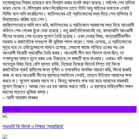
হত্যাকান্ডের শিকার হয়েছেন বলে বিশ্বাস করার যথেষ্ট কারণ রয়েছে। সর্বশেষ শেখ হাসিনা
ভারত থেকে যে টেলিগ্রাম ভাষণ দিয়েছিলেন তাতে তিনি আবু সাইদের ভাষণকে এআই
নির্মিত বলে দাবি করেছিলেন। জাতিসংঘের এই প্রতিবেদনের মধ্য দিয়ে শেখ হাসিনার ঐ
মিথ্যাচারও খারিজ হয়ে গেল।
ব্যক্তিগতভাবে আমি মনে করি, জাতিসংঘের এ প্রতিবেদন প্রকাশের মধ্য দিয়ে আওয়ামী
কফিনে শেষ পেরেক ঠুকে দেয়া হয়েছে। শুধু রাজনৈতিকভাবেই নয়, কালচারালি আওয়ামী
লীগের অধ্যায় শেষ হওয়ার সুযোগ তৈরি হয়েছে। এখন দেখার বিষয়, অন্তর্র্বর্তীকালীন
সরকার ও রাজনৈতিক দলগুলো কী ভূমিকা পালন করেন। সময় এসেছে, এ প্রতিবেদনের
সূত্র ধরে যে এভিডেন্সগুলো সামনে এসেছে, সেগুলো কাজে লাগিয়ে একের পর এক
আওয়ামী বিরোধী ন্যারেটিভ তৈরি করার। আওয়ামী লীগ কত বিভৎস দানব ছিল, তা
গণমানুষের সামনে তুলে ধরার এবং নিরন্তর সে কাজটি করে যাওয়ার। এবারও যদি আমরা
অহেতুক বিষয় নিয়ে বেশি ব্যস্ত থাকি, নিজেরা নিজেরা বিতর্কে লিপ্ত হই কিংবা
রাজনৈতিক স্বার্থ হাসিলের জন্য সুশীল ও তথাকথিত মানবিক আচরণ করি, কিংবা জরুরি
কাজ না করে আওয়ামী লীগের ব্যাপারে সফটনেস দেখাই, তাহলে ইতিহাস আমাদের ক্ষমা
করবে না। সুযোগ বারবার আসে না। কিন্তু আল্লাহ পাক দয়া করে আমাদের বারবারই
সুযোগ দিচ্ছেন। আমরা যেন এর হক আদায় করতে পারি। এ ব্যাপারে দায়িত্বশীল সকল
মহলের সচেতন ভূমিকা কাম্য।
– আলী আহমাদ মাবরুর
আরো পড়ুন
পুনঃভর্তি ফি বিতর্ক ও শিক্ষার ‘ন্যায়বিচার’