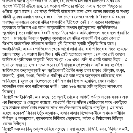
জাতিসংঘ আরো সুনির্দিষ্টভাবে জানিয়েছে যে, বিক্ষোভ চলাকালে নিহতদের মধ্যে ৬৬
শতাংশ মিলিটারি রাইফেলসে, ১২ শতাংশ শটগানের গুলিতে এবং ২ শতাংশ পিস্তলের
গুলিতে প্রাণ হারান। এর মধ্যে মিলিটারি রাইফেলস হলো এমন ধরনের মারণাস্ত্র যা সশস্ত্র
বাহিনী যুদ্ধের ময়দানে ব্যবহার করে। নিজ দেশের ভেতরে জনগণের বিরুদ্ধে এ ধরনের
মারণাস্ত্র ব্যবহারের কোনো নজির সাম্প্রতিক ইতিহাসে নেই। এ ধরনের মারণাস্ত্রের
ব্যবহারের অভিযোগ এর আগে আন্তর্জাতিক অপরাধ ট্রাইবুনালের প্রসিকিউশনও
তুলেছিল। তবে জাতিসংঘ বিষয়টি সামনে নিয়ে আসায় অভিযোগগুলো সত্য বলে প্রমাণিত
হলো। জনগণের বিরুদ্ধে যুদ্ধাস্ত্র ব্যবহারের যে নজির আওয়ামী লীগ রেখে গেল তা
বিশে^র রাজনৈতিক ইতিহাসে দলটিকে খুনী হিসেবেই স্থায়ী স্বীকৃতি দিয়ে যাবে।
ওএইচসিএইচআর-এর প্রতিবেদন থেকে আরো জানা যায়, যারা গণহত্যায় নিহত হয়েছেন
তাদের মধ্যে ১২ শতাংশ ছিল শিশু। যদি মোট হতাহতের সংখ্যা ১৪শ ধরে নেই তাহলে
জাতিসংঘ প্রতিবেদন অনুযায়ী শিশুর সংখ্যা ১৫০ এরও বেশি-যা একটি ভয়াবহ চিত্র। এ
ছাড়া সে সময় ১১ হাজার ৭০০ জনের বেশি মানুষকে গ্রেপ্তার ও আটক করা হয়েছিল।
জাতিসংঘের তথ্যানুসন্ধানী দল প্রতিবেদনটি তৈরির জন্য ঢাকা ছাড়াও চট্টগ্রাম, রংপুর,
রাজশাহী, খুলনা, বগুড়া, সিলেট ও গাজীপুর এই আট শহরে অনুসন্ধান চালিয়েছে বলে
জানিয়েছে। মূলত যে শহরগুলোতে বেশি মাত্রায় বিক্ষোভ হয়েছিল, সেসব স্থানে
সরেজমিন কাজ করে জাতিসংঘের দলটি। তারা ২৬৬ জনের বেশি ব্যক্তির সাক্ষাৎকার
নিয়েছে।
রিপোর্টে ওএইচসিএইচআর বলছে, ১৫ জুলাই থেকে ৫ আগস্ট পর্যন্ত সাবেক সরকার এবং
এর নিরাপত্তা ও গোয়েন্দা কাঠামো, আওয়ামী লীগের সহিংস গোষ্ঠীগুলোর সাথে একত্রিত
হয়ে মারাত্মক মানবাধিকার লঙ্ঘনের সাথে পদ্ধতিগতভাবে জড়িয়ে পড়েছিল। এর মধ্যে
রয়েছে কয়েকশ’ বিচারবহির্ভূত হত্যাকা-, হাজার হাজার বিক্ষোভকারীকে মারাত্মক শারীরিক
নিপীড়ন ও বলপ্রয়োগ, ব্যাপকহারে নির্বিচারে গ্রেফতার, আটক ও নির্যাতনসহ বিভিন্ন
ধরনের নিপীড়ন।
রিপোর্টে ভয়ংকর কিছু তথ্যও বেরিয়ে এসেছে। বলা হয়েছে, বিজিবি, র
্যাব, ডিজিএফআই,