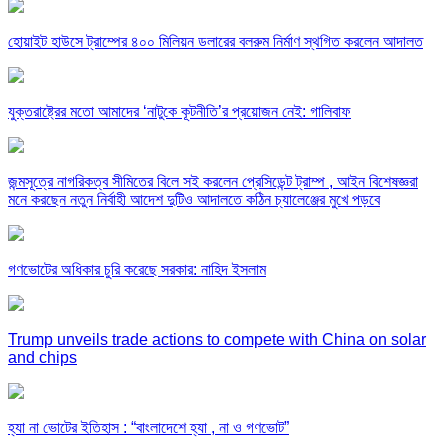
হোয়াইট হাউসে ট্রাম্পের ৪০০ মিলিয়ন ডলারের বলরুম নির্মাণ স্থগিত করলেন আদালত
যুক্তরাষ্ট্রের মতো আমাদের ‘নাটুকে কূটনীতি’র প্রয়োজন নেই: গালিবাফ
জন্মসূত্রে নাগরিকত্ব সীমিতের বিলে সই করলেন প্রেসিডেন্ট ট্রাম্প , আইন বিশেষজ্ঞরা
মনে করছেন নতুন নির্বাহী আদেশ দুটিও আদালতে কঠিন চ্যালেঞ্জের মুখে পড়বে
গণভোটের অধিকার চুরি করেছে সরকার: নাহিদ ইসলাম
Trump unveils trade actions to compete with China on solar
and chips
হ্যা না ভোটের ইতিহাস : “বাংলাদেশে হ্যা , না ও গণভোট”