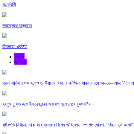
সতর্কবাণী
সম্মানসুচক ভদ্রকাজ
জীবনতো একটাই
সর্বশেষ
জনপ্রিয়
স্থল অভিযান শুরু হলেও তা ইরানের বিরুদ্ধে কাঙ্ক্ষিত সাফল্য বয়ে আনবে—এমন নিশ্চয়ত
হরমুজ চুক্তি হলে ইরানের বন্দর অবরোধ তুলে নেবে যুক্তরাষ্ট্র
রাষ্ট্রপতি নির্বাচন: ডাকা হবে সংসদের বিশেষ অধিবেশন ,তপশিল ঘোষণা, নির্বাচন ২০ আগস্ট