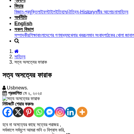
প্রবাসী
ফিচার
বিজ্ঞান-প্রযুক্তি
লাইফস্টাইল
ইতিহাস/ঐতিহ্য-History
ধর্মীয় আলোচনা
সাহিত্য
অর্থনীতি
English
সকল বিভাগ
সম্পাদকীয়
শিক্ষা
বাংলাদেশের গণমাধ্যম
খেলার খবর
চলমান সংবাদ
পাঠকের খোলা জানাল
সাহিত্য
সত্য অসত্যের ফারাক
সত্য অসত্যের ফারাক
Usbnews.
প্রকাশিত
মে ২, ২০২৫
নিউজটি শেয়ার করুনঃ
হবে না অসত্যের কাছে সত্যের পরাজয় ,
সর্বকালে সর্বযুগে আমরা শুনি ও বিশ্বাস করি,