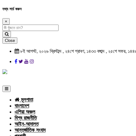
তথ্য সার্চ করুন
×
Close
৮ই আগস্ট, ২০২৬ খ্রিস্টাব্দ , ২৪শে শ্রাবণ, ১৪৩৩ বঙ্গাব্দ , ২৫শে সফর, ১৪৪
মূলপাতা
বাংলাদেশ
এশিয়া অঞ্চল
বিশ্ব রাজনীতি
আইন-আদালত
আন্তর্জাতিক সংবাদ