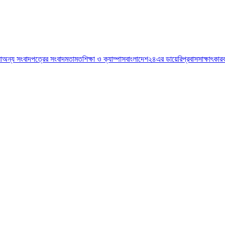
া
অন্য সংবাদপত্রের সংবাদ
মতামত
শিক্ষা ও ক্যাম্পাস
বাংলাদেশ২৪এর ডায়েরি
প্রবাস
সাক্ষাৎকার