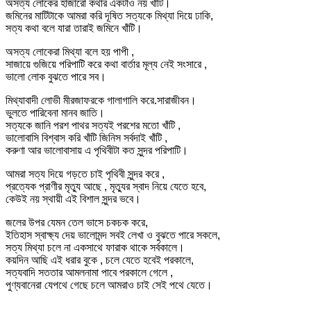
অসত্য লোকের হাজারো কথার একটাও নয় খাঁটি।
জমিনের মাটিটাকে আমরা করি দূষিত সত্যকে মিথ্যা দিয়ে ঢাকি,
সত্য কথা বলে যারা তারাই জমিনে খাঁটি।
অসত্য লোকেরা মিথ্যা বলে হয় পাপী ,
সাজায়ে গুজিয়ে পরিপাটি করে কথা বার্তার মূল্য নেই সংসারে ,
ভালো লোক বুঝতে পারে সব।
মিথ্যাবাদী লোভী মীরজাফরকে গালাগালি করে.সারাজীবন।
ভুলতে পারিবেনা মানব জাতি।
সত্যকে জানি পরশ পাথর সত্যই পরশের মতো খাঁটি ,
ভালোবাসি বিশ্বাস করি খাঁটি জিনিস সর্বদাই খাঁটি ,
করুণা আর ভালোবাসায় এ পৃথিবীটা কত সুন্দর পরিপাটি।
আমরা সত্য দিয়ে গড়তে চাই পৃথিবী সুন্দর করে ,
প্রত্যেক প্রাণীর মৃত্যু আছে , মৃত্যুর স্বাদ নিয়ে যেতে হবে,
কেউই নয় স্থায়ী এই বিশাল সুন্দর ভবে।
জলের উপর যেমন তেল ভাসে চকচক করে,
ইতিহাস স্বাক্ষ্য দেয় ভালোমন্দ সবই লেখা ও বুঝতে পারে সকলে,
সত্য মিথ্যা চলে না একসাথে ফারাক থাকে সর্বকালে।
কয়দিন আছি এই ধরার বুকে , চলে যেতে হবেই পরকালে,
সত্যবাদি সততার আমলনামা পাবে পরকালে গেলে ,
পুণ্যবানেরা যেপথে গেছে চলে আমরাও চাই সেই পথে যেতে।