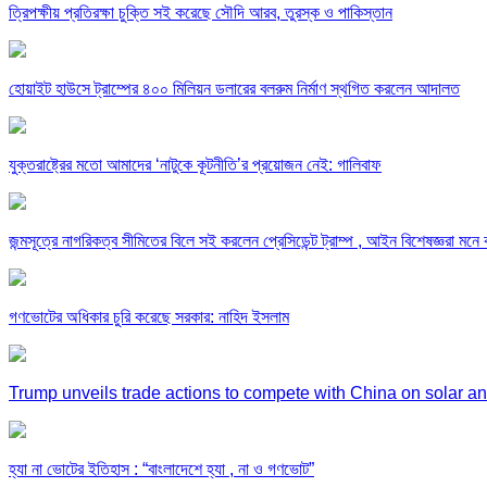
ত্রিপক্ষীয় প্রতিরক্ষা চুক্তি সই করেছে সৌদি আরব, তুরস্ক ও পাকিস্তান
হোয়াইট হাউসে ট্রাম্পের ৪০০ মিলিয়ন ডলারের বলরুম নির্মাণ স্থগিত করলেন আদালত
যুক্তরাষ্ট্রের মতো আমাদের ‘নাটুকে কূটনীতি’র প্রয়োজন নেই: গালিবাফ
জন্মসূত্রে নাগরিকত্ব সীমিতের বিলে সই করলেন প্রেসিডেন্ট ট্রাম্প , আইন বিশেষজ্ঞরা মন
গণভোটের অধিকার চুরি করেছে সরকার: নাহিদ ইসলাম
Trump unveils trade actions to compete with China on solar a
হ্যা না ভোটের ইতিহাস : “বাংলাদেশে হ্যা , না ও গণভোট”