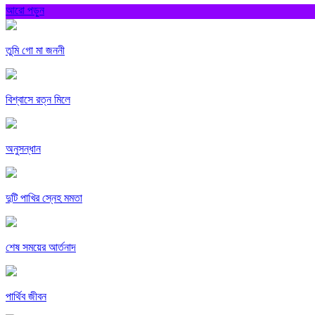
আরো পড়ুন
তুমি গো মা জননী
বিশ্বাসে রত্ন মিলে
অনুসন্ধান
দুটি পাখির স্নেহ মমতা
শেষ সময়ের আর্তনাদ
পার্থিব জীবন