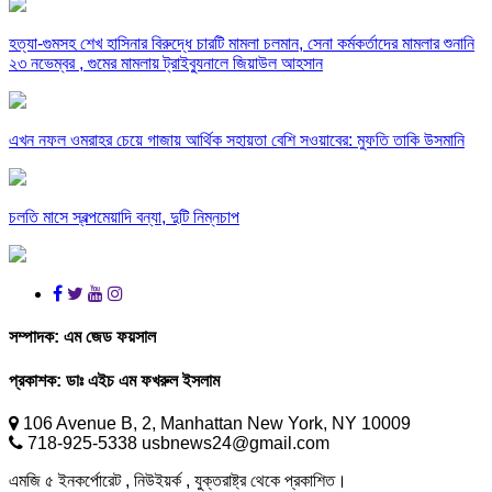
হত্যা-গুমসহ শেখ হাসিনার বিরুদ্ধে চারটি মামলা চলমান, সেনা কর্মকর্তাদের মামলার শুনানি
২৩ নভেম্বর , গুমের মামলায় ট্রাইব্যুনালে জিয়াউল আহসান
এখন নফল ওমরাহর চেয়ে গাজায় আর্থিক সহায়তা বেশি সওয়াবের: মুফতি তাকি উসমানি
চলতি মাসে স্বল্পমেয়াদি বন্যা, দুটি নিম্নচাপ
সম্পাদক:
এম জেড ফয়সাল
প্রকাশক:
ডাঃ এইচ এম ফখরুল ইসলাম
106 Avenue B, 2, Manhattan New York, NY 10009
718-925-5338 usbnews24@gmail.com
এমজি ৫ ইনকর্পোরেট , নিউইয়র্ক , যুক্তরাষ্ট্র থেকে প্রকাশিত।