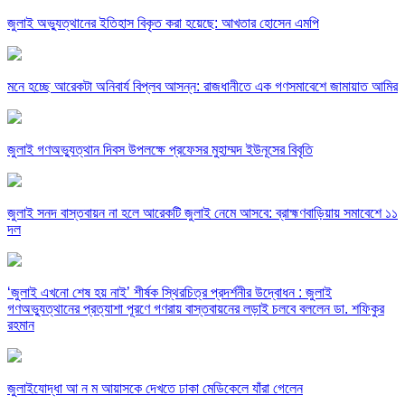
জুলাই অভ্যুত্থানের ইতিহাস বিকৃত করা হয়েছে: আখতার হোসেন এমপি
মনে হচ্ছে আরেকটা অনিবার্য বিপ্লব আসন্ন: রাজধানীতে এক গণসমাবেশে জামায়াত আমির
জুলাই গণঅভ্যুত্থান দিবস উপলক্ষে প্রফেসর মুহাম্মদ ইউনূসের বিবৃতি
জুলাই সনদ বাস্তবায়ন না হলে আরেকটি জুলাই নেমে আসবে: ব্রাহ্মণবাড়িয়ায় সমাবেশে ১১
দল
‘জুলাই এখনো শেষ হয় নাই’ শীর্ষক স্থিরচিত্র প্রদর্শনীর উদ্বোধন : জুলাই
গণঅভ্যুত্থানের প্রত্যাশা পূরণে গণরায় বাস্তবায়নের লড়াই চলবে বললেন ডা. শফিকুর
রহমান
জুলাইযোদ্ধা আ ন ম আয়াসকে দেখতে ঢাকা মেডিকেলে যাঁরা গেলেন