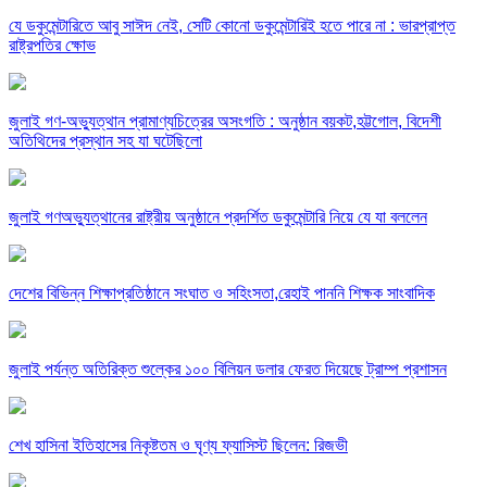
যে ডকুমেন্টারিতে আবু সাঈদ নেই, সেটি কোনো ডকুমেন্টারিই হতে পারে না : ভারপ্রাপ্ত
রাষ্ট্রপতির ক্ষোভ
জুলাই গণ-অভ্যুত্থান প্রামাণ্যচিত্রের অসংগতি : অনুষ্ঠান বয়কট,হট্টগোল, বিদেশী
অতিথিদের প্রস্থান সহ যা ঘটেছিলো
জুলাই গণঅভ্যুত্থানের রাষ্ট্রীয় অনুষ্ঠানে প্রদর্শিত ডকুমেন্টারি নিয়ে যে যা বললেন
দেশের বিভিন্ন শিক্ষাপ্রতিষ্ঠানে সংঘাত ও সহিংসতা,রেহাই পাননি শিক্ষক সাংবাদিক
জুলাই পর্যন্ত অতিরিক্ত শুল্কের ১০০ বিলিয়ন ডলার ফেরত দিয়েছে ট্রাম্প প্রশাসন
শেখ হাসিনা ইতিহাসের নিকৃষ্টতম ও ঘৃণ্য ফ্যাসিস্ট ছিলেন: রিজভী