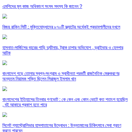
এমপিদের মূল কাজ অধিকাংশ সংসদ সদস্য কি জানেন ?
বিজয় রাকিন সিটি : মুক্তিযোদ্ধাদের ৮৭০টি ফ্ল্যাটের অর্ধেকই প্রভাবশালীদের দখলে
হাসনাত-সার্জিসের বহরের গাড়ি দুর্ঘটনায়, ট্রাক চাপার অভিযোগ , ড্রাইভার ও হেলপার
আটক
বাংলাদেশ গড়ে তোলার স্বপ্ন-সংগ্রাম ও স্বাধীনতা পরবর্তী রাজনৈতিক মেরুকরণের
অন্যতম নিয়ামক শক্তি ছিলেন সিরাজুল ইসলাম খান
বাংলাদেশের ইতিহাসের তিনবার গণভোট : কে কেন এবং কোন ভোটে কত শতাংশ হয়েছিল
, বই আকারে প্রকাশ হতে পারে
সিলেট গ্যাস্ট্রোলিভার হাসপাতালের উদ্বোধন : উন্নতমানের চিকিৎসাবে সেবা গ্রহণ
করতে পারবেন