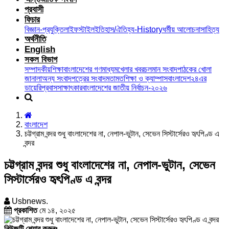
প্রবাসী
ফিচার
বিজ্ঞান-প্রযুক্তি
লাইফস্টাইল
ইতিহাস/ঐতিহ্য-History
ধর্মীয় আলোচনা
সাহিত্য
অর্থনীতি
English
সকল বিভাগ
সম্পাদকীয়
শিক্ষা
বাংলাদেশের গণমাধ্যম
খেলার খবর
চলমান সংবাদ
পাঠকের খোলা
জানালা
অন্য সংবাদপত্রের সংবাদ
মতামত
শিক্ষা ও ক্যাম্পাস
বাংলাদেশ২৪এর
ডায়েরি
প্রবাস
সাক্ষাৎকার
বাংলাদেশের জাতীয় নির্বাচন-২০২৬
বাংলাদেশ
চট্টগ্রাম বন্দর শুধু বাংলাদেশের না, নেপাল-ভুটান, সেভেন সিস্টার্সেরও হৃৎপিণ্ড এ
বন্দর
চট্টগ্রাম বন্দর শুধু বাংলাদেশের না, নেপাল-ভুটান, সেভেন
সিস্টার্সেরও হৃৎপিণ্ড এ বন্দর
Usbnews.
প্রকাশিত
মে ১৪, ২০২৫
নিউজটি শেয়ার করুনঃ