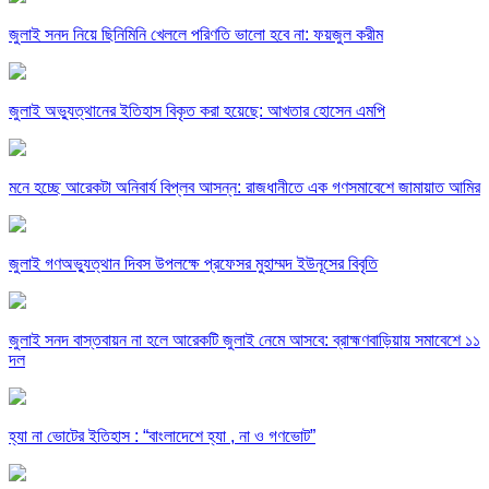
জুলাই সনদ নিয়ে ছিনিমিনি খেললে পরিণতি ভালো হবে না: ফয়জুল করীম
জুলাই অভ্যুত্থানের ইতিহাস বিকৃত করা হয়েছে: আখতার হোসেন এমপি
মনে হচ্ছে আরেকটা অনিবার্য বিপ্লব আসন্ন: রাজধানীতে এক গণসমাবেশে জামায়াত আমির
জুলাই গণঅভ্যুত্থান দিবস উপলক্ষে প্রফেসর মুহাম্মদ ইউনূসের বিবৃতি
জুলাই সনদ বাস্তবায়ন না হলে আরেকটি জুলাই নেমে আসবে: ব্রাহ্মণবাড়িয়ায় সমাবেশে ১১
দল
হ্যা না ভোটের ইতিহাস : “বাংলাদেশে হ্যা , না ও গণভোট”