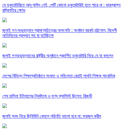
যে ডকুমেন্টারিতে আবু সাঈদ নেই, সেটি কোনো ডকুমেন্টারিই হতে পারে না : ভারপ্রাপ্ত
রাষ্ট্রপতির ক্ষোভ
জুলাই গণ-অভ্যুত্থান প্রামাণ্যচিত্রের অসংগতি : অনুষ্ঠান বয়কট,হট্টগোল, বিদেশী
অতিথিদের প্রস্থান সহ যা ঘটেছিলো
জুলাই গণঅভ্যুত্থানের রাষ্ট্রীয় অনুষ্ঠানে প্রদর্শিত ডকুমেন্টারি নিয়ে যে যা বললেন
দেশের বিভিন্ন শিক্ষাপ্রতিষ্ঠানে সংঘাত ও সহিংসতা,রেহাই পাননি শিক্ষক সাংবাদিক
শেখ হাসিনা ইতিহাসের নিকৃষ্টতম ও ঘৃণ্য ফ্যাসিস্ট ছিলেন: রিজভী
জুলাই সনদ নিয়ে ছিনিমিনি খেললে পরিণতি ভালো হবে না: ফয়জুল করীম