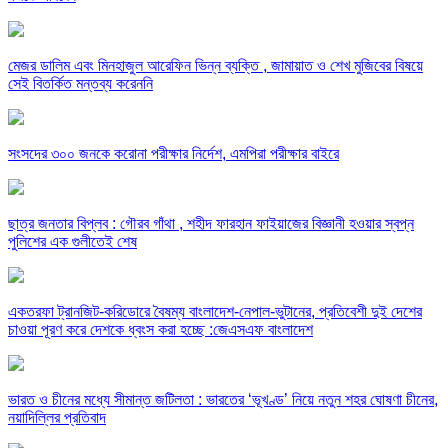
মেজর ডালিম এবং মিনহাজুল আরেফিন ভিন্ন ব্যক্তি , জামায়াত ও শেখ মুজিবের বিষয়ে
সেই বিতর্কিত মন্তব্য করেননি
সংসদের ৩০০ জনকে করোনা পরীক্ষার নির্দেশ, এমপিরা পরীক্ষার বাইরে
ছাত্র জনতার বিপ্লব : গৌরব গাঁথা , শহীদ ফারহান ফাইয়াজের বিজ্ঞানী হওয়ার স্বপ্ন
পুলিশের এক গুলীতেই শেষ
একতরফা ট্রানজিট-করিডোরে বৈষম্য বাংলাদেশ-নেপাল-ভুটানের, প্রতিবেশী দুই দেশের
চাওয়া পূরণ করে দেশকে ধ্বংস করা হচ্ছে :জেএসএফ বাংলাদেশ
ভারত ও চীনের মধ্যে সীমান্ত জটিলতা : ভারতের ‘ভূখণ্ড’ নিয়ে নতুন শহর ঘোষণা চীনের,
নয়াদিল্লির প্রতিবাদ