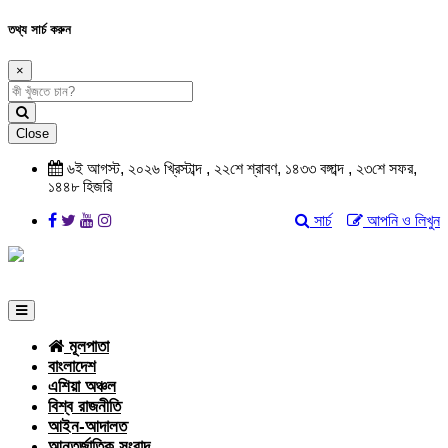
তথ্য সার্চ করুন
×
Close
৬ই আগস্ট, ২০২৬ খ্রিস্টাব্দ , ২২শে শ্রাবণ, ১৪৩৩ বঙ্গাব্দ , ২৩শে সফর,
১৪৪৮ হিজরি
সার্চ
আপনি ও লিখুন
মূলপাতা
বাংলাদেশ
এশিয়া অঞ্চল
বিশ্ব রাজনীতি
আইন-আদালত
আন্তর্জাতিক সংবাদ