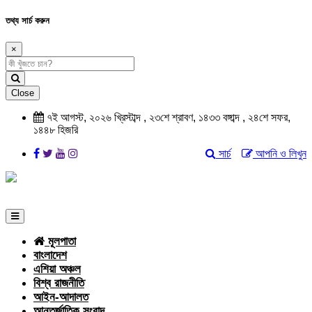
তথ্য সার্চ করুন
×
Close
৭ই আগস্ট, ২০২৬ খ্রিস্টাব্দ , ২৩শে শ্রাবণ, ১৪৩৩ বঙ্গাব্দ , ২৪শে সফর,
১৪৪৮ হিজরি
সার্চ
আপনি ও লিখুন
মূলপাতা
বাংলাদেশ
এশিয়া অঞ্চল
বিশ্ব রাজনীতি
আইন-আদালত
আন্তর্জাতিক সংবাদ