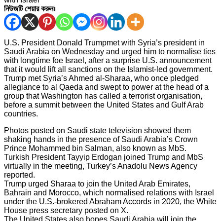
নিউজটি শেয়ার করুনঃ
U.S. President Donald Trumpmet with Syria’s president in
Saudi Arabia on Wednesday and urged him to normalise ties
with longtime foe Israel, after a surprise U.S. announcement
that it would lift all sanctions on the Islamist-led government.
Trump met Syria’s Ahmed al-Sharaa, who once pledged
allegiance to al Qaeda and swept to power at the head of a
group that Washington has called a terrorist organisation,
before a summit between the United States and Gulf Arab
countries.
Photos posted on Saudi state television showed them
shaking hands in the presence of Saudi Arabia’s Crown
Prince Mohammed bin Salman, also known as MbS.
Turkish President Tayyip Erdogan joined Trump and MbS
virtually in the meeting, Turkey’s Anadolu News Agency
reported.
Trump urged Sharaa to join the United Arab Emirates,
Bahrain and Morocco, which normalised relations with Israel
under the U.S.-brokered Abraham Accords in 2020, the White
House press secretary posted on X.
The United States also hopes Saudi Arabia will join the