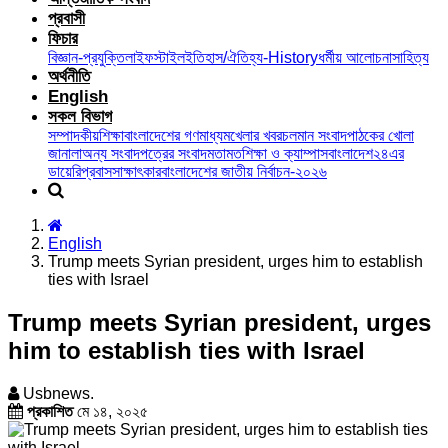
প্রবাসী
ফিচার
বিজ্ঞান-প্রযুক্তি
লাইফস্টাইল
ইতিহাস/ঐতিহ্য-History
ধর্মীয় আলোচনা
সাহিত্য
অর্থনীতি
English
সকল বিভাগ
সম্পাদকীয়
শিক্ষা
বাংলাদেশের গণমাধ্যম
খেলার খবর
চলমান সংবাদ
পাঠকের খোলা
জানালা
অন্য সংবাদপত্রের সংবাদ
মতামত
শিক্ষা ও ক্যাম্পাস
বাংলাদেশ২৪এর
ডায়েরি
প্রবাস
সাক্ষাৎকার
বাংলাদেশের জাতীয় নির্বাচন-২০২৬
English
Trump meets Syrian president, urges him to establish
ties with Israel
Trump meets Syrian president, urges
him to establish ties with Israel
Usbnews.
প্রকাশিত
মে ১৪, ২০২৫