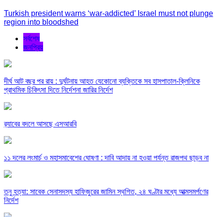
Turkish president warns ‘war-addicted’ Israel must not plunge
region into bloodshed
সর্বশেষ
জনপ্রিয়
দীর্ঘ আট বছর পর রায় : দুর্ঘটনায় আহত যেকোনো ব্যক্তিকে সব হাসপাতাল-ক্লিনিকে
প্রাথমিক চিকিৎসা দিতে নির্দেশনা জারির নির্দেশ
র‍্যাবের বদলে আসছে এসআরবি
১১ দলের লংমার্চ ও মহাসমাবেশের ঘোষণা : দাবি আদায় না হওয়া পর্যন্ত রাজপথ ছাড়ব না
তনু হত্যা: সাবেক সেনাসদস্য হাফিজুরের জামিন স্থগিত, ২৪ ঘণ্টার মধ্যে আত্মসমর্পণের
নির্দেশ