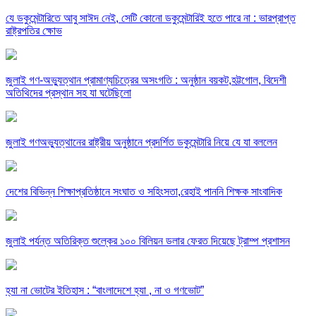
যে ডকুমেন্টারিতে আবু সাঈদ নেই, সেটি কোনো ডকুমেন্টারিই হতে পারে না : ভারপ্রাপ্ত
রাষ্ট্রপতির ক্ষোভ
জুলাই গণ-অভ্যুত্থান প্রামাণ্যচিত্রের অসংগতি : অনুষ্ঠান বয়কট,হট্টগোল, বিদেশী
অতিথিদের প্রস্থান সহ যা ঘটেছিলো
জুলাই গণঅভ্যুত্থানের রাষ্ট্রীয় অনুষ্ঠানে প্রদর্শিত ডকুমেন্টারি নিয়ে যে যা বললেন
দেশের বিভিন্ন শিক্ষাপ্রতিষ্ঠানে সংঘাত ও সহিংসতা,রেহাই পাননি শিক্ষক সাংবাদিক
জুলাই পর্যন্ত অতিরিক্ত শুল্কের ১০০ বিলিয়ন ডলার ফেরত দিয়েছে ট্রাম্প প্রশাসন
হ্যা না ভোটের ইতিহাস : “বাংলাদেশে হ্যা , না ও গণভোট”