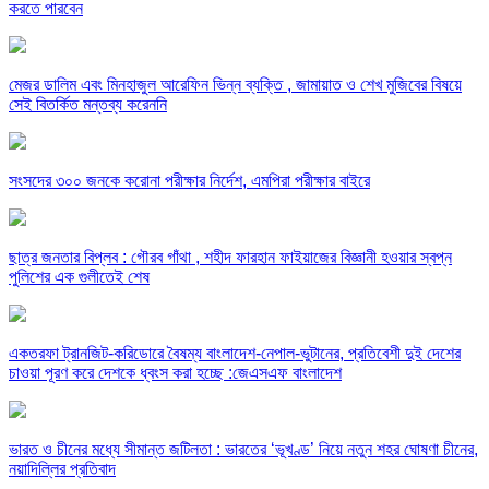
করতে পারবেন
মেজর ডালিম এবং মিনহাজুল আরেফিন ভিন্ন ব্যক্তি , জামায়াত ও শেখ মুজিবের বিষয়ে
সেই বিতর্কিত মন্তব্য করেননি
সংসদের ৩০০ জনকে করোনা পরীক্ষার নির্দেশ, এমপিরা পরীক্ষার বাইরে
ছাত্র জনতার বিপ্লব : গৌরব গাঁথা , শহীদ ফারহান ফাইয়াজের বিজ্ঞানী হওয়ার স্বপ্ন
পুলিশের এক গুলীতেই শেষ
একতরফা ট্রানজিট-করিডোরে বৈষম্য বাংলাদেশ-নেপাল-ভুটানের, প্রতিবেশী দুই দেশের
চাওয়া পূরণ করে দেশকে ধ্বংস করা হচ্ছে :জেএসএফ বাংলাদেশ
ভারত ও চীনের মধ্যে সীমান্ত জটিলতা : ভারতের ‘ভূখণ্ড’ নিয়ে নতুন শহর ঘোষণা চীনের,
নয়াদিল্লির প্রতিবাদ