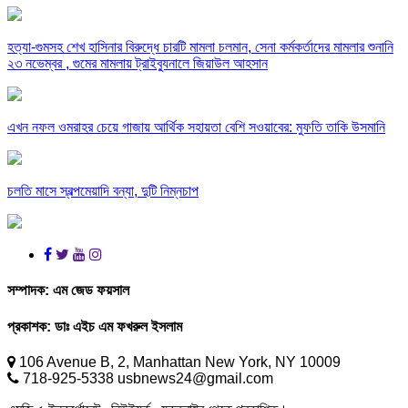
হত্যা-গুমসহ শেখ হাসিনার বিরুদ্ধে চারটি মামলা চলমান, সেনা কর্মকর্তাদের মামলার শুনানি
২৩ নভেম্বর , গুমের মামলায় ট্রাইব্যুনালে জিয়াউল আহসান
এখন নফল ওমরাহর চেয়ে গাজায় আর্থিক সহায়তা বেশি সওয়াবের: মুফতি তাকি উসমানি
চলতি মাসে স্বল্পমেয়াদি বন্যা, দুটি নিম্নচাপ
সম্পাদক:
এম জেড ফয়সাল
প্রকাশক:
ডাঃ এইচ এম ফখরুল ইসলাম
106 Avenue B, 2, Manhattan New York, NY 10009
718-925-5338 usbnews24@gmail.com