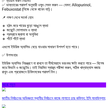
✅ ব্যায়াম করুন নিয়মিত
✅ ডাক্তারের পরামর্শ অনুযায়ী ওষুধ সেবন করুন — যেমন: Allopurinol,
Febuxostat (নিজে থেকে খাবেন না!)।
📌 লক্ষণ দেখে সতর্ক হোন
🔹 হঠাৎ করে পায়ের বুড়ো আঙুলে ব্যথা
🔹 জয়েন্টে ফোলাভাব ও ব্যথা
🔹 প্রস্রাবে জ্বালা বা অসুবিধা
🔹 গাঁটে গাঁটে ব্যথা
এগুলো ইউরিক অ্যাসিড বেড়ে যাওয়ার সাধারণ উপসর্গ হতে পারে।
✅ উপসংহার
ইউরিক অ্যাসিড নিয়ন্ত্রণে না রাখলে তা দীর্ঘমেয়াদে ভয়ংকর ক্ষতি করতে পারে — বিশেষ
করে কিডনি ও জয়েন্টের। তাই নিয়মিত স্বাস্থ্য পরীক্ষা করুন, সঠিক খাদ্যাভ্যাস বজায়
রাখুন এবং প্রয়োজনে চিকিৎসকের পরামর্শ নিন।
আরো পড়ুন
জাতীয় নির্বাচনের অভিজ্ঞতা স্থানীয় নির্বাচনে কাজে লাগাতে চায় কমিশন: ইসি সানাউল্লাহ