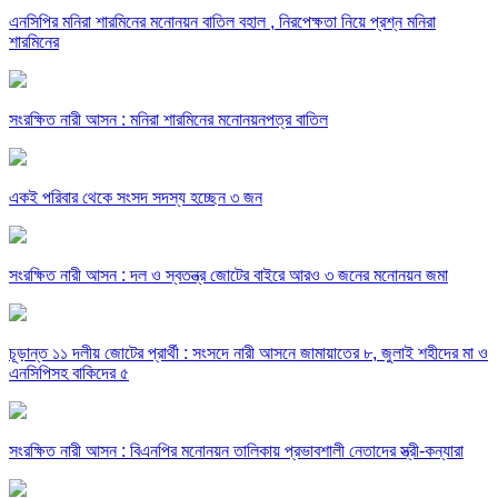
এনসিপির মনিরা শারমিনের মনোনয়ন বাতিল বহাল , নিরপেক্ষতা নিয়ে প্রশ্ন মনিরা
শারমিনের
সংরক্ষিত নারী আসন : মনিরা শারমিনের মনোনয়নপত্র বাতিল
একই পরিবার থেকে সংসদ সদস্য হচ্ছেন ৩ জন
সংরক্ষিত নারী আসন : দল ও স্বতন্ত্র জোটের বাইরে আরও ৩ জনের মনোনয়ন জমা
চূড়ান্ত ১১ দলীয় জোটের প্রার্থী : সংসদে নারী আসনে জামায়াতের ৮, জুলাই শহীদের মা ও
এনসিপিসহ বাকিদের ৫
সংরক্ষিত নারী আসন : বিএনপির মনোনয়ন তালিকায় প্রভাবশালী নেতাদের স্ত্রী-কন্যারা