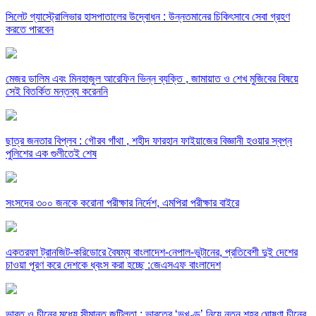
সিলেট গ্যাস্ট্রোলিভার হাসপাতালের উদ্বোধন : উন্নতমানের চিকিৎসাবে সেবা গ্রহণ
করতে পারবেন
মেজর ডালিম এবং মিনহাজুল আরেফিন ভিন্ন ব্যক্তি , জামায়াত ও শেখ মুজিবের বিষয়ে
সেই বিতর্কিত মন্তব্য করেননি
ছাত্র জনতার বিপ্লব : গৌরব গাঁথা , শহীদ ফারহান ফাইয়াজের বিজ্ঞানী হওয়ার স্বপ্ন
পুলিশের এক গুলীতেই শেষ
সংসদের ৩০০ জনকে করোনা পরীক্ষার নির্দেশ, এমপিরা পরীক্ষার বাইরে
একতরফা ট্রানজিট-করিডোরে বৈষম্য বাংলাদেশ-নেপাল-ভুটানের, প্রতিবেশী দুই দেশের
চাওয়া পূরণ করে দেশকে ধ্বংস করা হচ্ছে :জেএসএফ বাংলাদেশ
ভারত ও চীনের মধ্যে সীমান্ত জটিলতা : ভারতের ‘ভূখণ্ড’ নিয়ে নতুন শহর ঘোষণা চীনের,