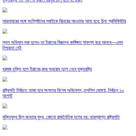
আয়নাঘরের সঙ্গে সংশ্লিষ্টদের সবাইকে বিচারের আওতায় আনা হবে: চিফ প্রসিকিউটর
স্থল অভিযান শুরু হলেও তা ইরানের বিরুদ্ধে কাঙ্ক্ষিত সাফল্য বয়ে আনবে—এমন
নিশ্চয়তা নেই
হরমুজ চুক্তি হলে ইরানের বন্দর অবরোধ তুলে নেবে যুক্তরাষ্ট্র
রাষ্ট্রপতি নির্বাচন: ডাকা হবে সংসদের বিশেষ অধিবেশন ,তপশিল ঘোষণা, নির্বাচন ২০
আগস্ট
মুক্তিযুদ্ধ ছিল জনতার যুদ্ধ, কোনো রাজনৈতিক দলের নয়: ভারপ্রাপ্ত রাষ্ট্রপতি