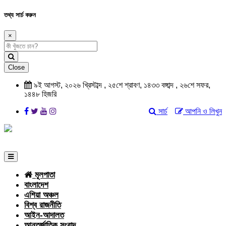
তথ্য সার্চ করুন
×
Close
৯ই আগস্ট, ২০২৬ খ্রিস্টাব্দ , ২৫শে শ্রাবণ, ১৪৩৩ বঙ্গাব্দ , ২৬শে সফর,
১৪৪৮ হিজরি
সার্চ
আপনি ও লিখুন
মূলপাতা
বাংলাদেশ
এশিয়া অঞ্চল
বিশ্ব রাজনীতি
আইন-আদালত
আন্তর্জাতিক সংবাদ