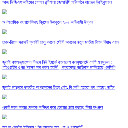
আজ ডিজিএফআইয়ের গোপন বন্দিশালা জেআইসি পরিদর্শনে যাচ্ছেন ট্রাইব্যুনাল
অর্ধশতাধিক বাংলাদেশিসহ গ্রিসের উপকূলে ২০২ অভিবাসী উদ্ধার
ঢাকা-রিয়াদ সরাসরি ফ্লাইট চালু করলো সৌদি আরবের নতুন জাতীয় বিমান রিয়াদ এয়ার
জুলাই গণঅভ্যুত্থান দিবসে নিউ ইয়র্কে বাংলাদেশ কনস্যুলেটে এমপি মনজুরুল :
পাটওয়ারীর ওপর ‘আসল মার শুরুই হয়নি’ , বক্তব্যের প্রতিবাদ জানিয়েছে এনসিপি
জুলাই জাদুঘরে ভারতীয় আগ্রাসনের চিত্র নেই, বিএনপি হয়তো ভয় পাচ্ছে: নাহিদ
একটি মহল আবার দেশকে অস্থির করে তোলার চেষ্টা করছে: মির্জা ফখরুল
হ্যা না ভোটের ইতিহাস : “বাংলাদেশে হ্যা , না ও গণভোট”