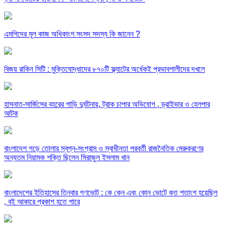
এমপিদের মূল কাজ অধিকাংশ সংসদ সদস্য কি জানেন ?
বিজয় রাকিন সিটি : মুক্তিযোদ্ধাদের ৮৭০টি ফ্ল্যাটের অর্ধেকই প্রভাবশালীদের দখলে
হাসনাত-সার্জিসের বহরের গাড়ি দুর্ঘটনায়, ট্রাক চাপার অভিযোগ , ড্রাইভার ও হেলপার
আটক
বাংলাদেশ গড়ে তোলার স্বপ্ন-সংগ্রাম ও স্বাধীনতা পরবর্তী রাজনৈতিক মেরুকরণের
অন্যতম নিয়ামক শক্তি ছিলেন সিরাজুল ইসলাম খান
বাংলাদেশের ইতিহাসের তিনবার গণভোট : কে কেন এবং কোন ভোটে কত শতাংশ হয়েছিল
, বই আকারে প্রকাশ হতে পারে