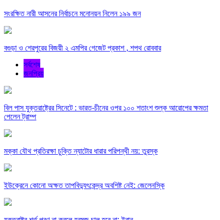
সংরক্ষিত নারী আসনের নির্বাচনে মনোনয়ন নিলেন ১৯৯ জন
বগুড়া ও শেরপুরের বিজয়ী ২ এমপির গেজেট প্রকাশ , শপথ রোববার
সর্বশেষ
জনপ্রিয়
বিল পাস যুক্তরাষ্ট্রের সিনেটে : ভারত-চীনের ওপর ১০০ শতাংশ শুল্ক আরোপের ক্ষমতা
পেলেন ট্রাম্প
মক্কা যৌথ প্রতিরক্ষা চুক্তি ন্যাটোর ধারার পরিপন্থী নয়: তুরস্ক
ইউক্রেনে কোনো অক্ষত তাপবিদ্যুৎকেন্দ্র অবশিষ্ট নেই: জেলেনস্কি
যুক্তরাষ্ট্র শর্ত পূরণ না করলে হরমুজ চালু হবে না: ইরান