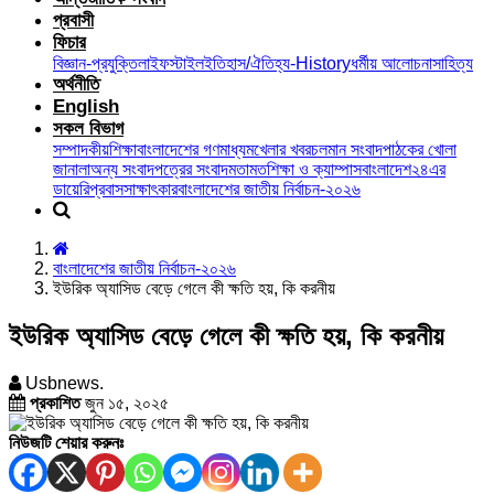
প্রবাসী
ফিচার
বিজ্ঞান-প্রযুক্তি
লাইফস্টাইল
ইতিহাস/ঐতিহ্য-History
ধর্মীয় আলোচনা
সাহিত্য
অর্থনীতি
English
সকল বিভাগ
সম্পাদকীয়
শিক্ষা
বাংলাদেশের গণমাধ্যম
খেলার খবর
চলমান সংবাদ
পাঠকের খোলা
জানালা
অন্য সংবাদপত্রের সংবাদ
মতামত
শিক্ষা ও ক্যাম্পাস
বাংলাদেশ২৪এর
ডায়েরি
প্রবাস
সাক্ষাৎকার
বাংলাদেশের জাতীয় নির্বাচন-২০২৬
বাংলাদেশের জাতীয় নির্বাচন-২০২৬
ইউরিক অ্যাসিড বেড়ে গেলে কী ক্ষতি হয়, কি করনীয়
ইউরিক অ্যাসিড বেড়ে গেলে কী ক্ষতি হয়, কি করনীয়
Usbnews.
প্রকাশিত
জুন ১৫, ২০২৫
নিউজটি শেয়ার করুনঃ