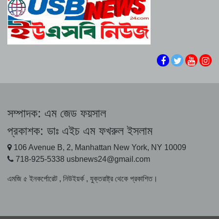
তনু হত্যা: সাবেক সেনাসদস্য হাফিজুরের জামিন স্থগিত, ২৪
মধ্যপ্রাচ্যে এফ-৩৫ সহ বিপুলসংখ্যক যুদ্ধবিমান পাঠাচ্ছে
ঘণ্টার মধ্যে আত্মসমর্পণের নির্দেশ
যুক্তরাষ্ট্র
কিমের ‘১২০ ক্ষেপণাস্ত্র’ পুতিনের হাতে, ব্যবহৃত হবে ইউক্রেন
যুদ্ধে : রয়টার্সের প্রতিবেদন
ভুল স্বীকার করে ক্ষমা চাইলেন ইনফান্তিনো
জুলাই গণঅভ্যুত্থানের তথ্যচিত্রে ‘ত্রুটি’র বিষয়ে মুক্তিযুদ্ধ
মন্ত্রণালয়ের দুঃখ প্রকাশ
সম্পাদক:
এম জেড ফয়সাল
সিলেটে স্থানীয় সরকার প্রতিমন্ত্রী : চলতি বছরেই স্থানীয়
প্রকাশক:
ডাঃ এইচ এম ফখরুল ইসলাম
সরকারের পাঁচ স্তরের নির্বাচন
106 Avenue B, 2, Manhattan New York, NY 10009
প্রস্তাবিত চুক্তিতে হরমুজ প্রণালির ট্রাফিকের নিয়ন্ত্রণ পেতে
718-925-5338 usbnews24@gmail.com
পারে ইরান
এমজি ৫ ইনকর্পোরেট , নিউইয়র্ক , যুক্তরাষ্ট্র থেকে প্রকাশিত।
জাতিসংঘে জুলাই গণঅভ্যুত্থান দিবস পালিত
জুলাই গণঅভ্যুত্থানে হত্যাকাণ্ডের বিচার নিশ্চিতের দাবি