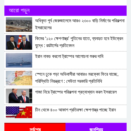
আরো পড়ুন
অধিকৃত পূর্ব জেরুজালেমে আরও ২৩০০ বাড়ি নির্মাণের পরিকল্পনা
ইসরায়েলের
কিমের ‘১২০ ক্ষেপণাস্ত্র’ পুতিনের হাতে, ব্যবহৃত হবে ইউক্রেন
যুদ্ধে : রয়টার্সের প্রতিবেদন
ইরান নাকচ করলো ট্রাম্পের আলোচনা শুরুর দাবি
স্পেনে ঢুকে পড়া অভিবাসীরা আবারও মরক্কো ফিরে যাচ্ছে,
পরিস্থিতি নিয়ন্ত্রণে : সেউতা সরকারি প্রতিনিধি
গাজা নিয়ে ট্রাম্পের পরিকল্পনা প্রত্যাখ্যান করল ইসরায়েল
চীন থেকে ৪০০ আকাশ প্রতিরক্ষা ক্ষেপণাস্ত্র পাচ্ছে ইরান
ট্রাম্পের সঙ্গে রুদ্ধদ্বার বৈঠক : দৃঢ় সমর্থনের কথা জানালেন
সর্বশেষ
জনপ্রিয়