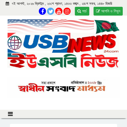
৭ই আগস্ট, ২০২৬ খ্রিস্টাব্দ , ২৩শে শ্রাবণ, ১৪৩৩ বঙ্গাব্দ , ২৪শে সফর, ১৪৪৮ হিজরি
সার্চ
আপনি ও লিখুন