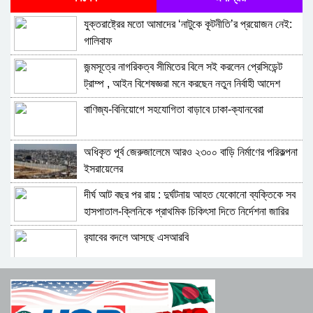
জেলেনস্কি , একই দিনে ট্রাম্পের সঙ্গে আলাদা বৈঠকে বসবেন
যুক্তরাষ্ট্রের মতো আমাদের ‘নাটুকে কূটনীতি’র প্রয়োজন নেই:
জেলেনস্কি ও নেতানিয়াহু
ইরানের যে স্থানে মার্কিন ‘বাংকার-বাস্টার’ বোমাও অকেজো
গালিবাফ
জন্মসূত্রে নাগরিকত্ব সীমিতের বিলে সই করলেন প্রেসিডেন্ট
ব্রিটেনের স্বার্থে ট্রাম্পের সমালোচনা করতেও পিছুপা হব না:
ট্রাম্প , আইন বিশেষজ্ঞরা মনে করছেন নতুন নির্বাহী আদেশ
যুক্তরাজ্যের প্রধানমন্ত্রী বার্নহ্যাম
দুটিও আদালতে কঠিন চ্যালেঞ্জের মুখে পড়বে
বাণিজ্য-বিনিয়োগে সহযোগিতা বাড়াবে ঢাকা-ক্যানবেরা
ট্রাম্পের সঙ্গে বৈঠকের প্রস্তুতি নিচ্ছেন জেলেনস্কি
অধিকৃত পূর্ব জেরুজালেমে আরও ২৩০০ বাড়ি নির্মাণের পরিকল্পনা
বাংলাদেশসহ ৬০ দেশের পণ্যে যুক্তরাষ্ট্রের নতুন শুল্ক আরোপ
ইসরায়েলের
দীর্ঘ আট বছর পর রায় : দুর্ঘটনায় আহত যেকোনো ব্যক্তিকে সব
ভেনেজুয়েলার তেল বিক্রির ১৩ বিলিয়ন ডলার কোথায় সরাল
হাসপাতাল-ক্লিনিকে প্রাথমিক চিকিৎসা দিতে নির্দেশনা জারির
ট্রাম্প প্রশাসন
নির্দেশ
র‍্যাবের বদলে আসছে এসআরবি
জনগণের বদলে ২০ বছর ধরে ক্ষেপণাস্ত্রে অর্থ ঢেলেছে ইরান:
রুবিও
১১ দলের লংমার্চ ও মহাসমাবেশের ঘোষণা : দাবি আদায় না হওয়া
ইউক্রেন যুদ্ধে সমর্থনের জন্য উত্তর কোরিয়াকে ধন্যবাদ
পর্যন্ত রাজপথ ছাড়ব না
জানালেন পুতিন