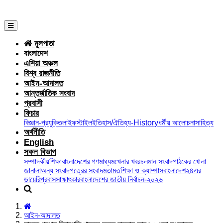
মূলপাতা
বাংলাদেশ
এশিয়া অঞ্চল
বিশ্ব রাজনীতি
আইন-আদালত
আন্তর্জাতিক সংবাদ
প্রবাসী
ফিচার
বিজ্ঞান-প্রযুক্তি
লাইফস্টাইল
ইতিহাস/ঐতিহ্য-History
ধর্মীয় আলোচনা
সাহিত্য
অর্থনীতি
English
সকল বিভাগ
সম্পাদকীয়
শিক্ষা
বাংলাদেশের গণমাধ্যম
খেলার খবর
চলমান সংবাদ
পাঠকের খোলা
জানালা
অন্য সংবাদপত্রের সংবাদ
মতামত
শিক্ষা ও ক্যাম্পাস
বাংলাদেশ২৪এর
ডায়েরি
প্রবাস
সাক্ষাৎকার
বাংলাদেশের জাতীয় নির্বাচন-২০২৬
আইন-আদালত