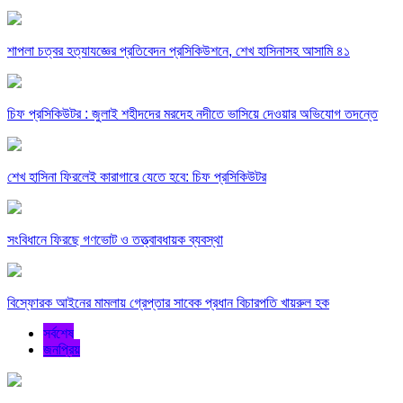
শাপলা চত্বর হত্যাযজ্ঞের প্রতিবেদন প্রসিকিউশনে, শেখ হাসিনাসহ আসামি ৪১
চিফ প্রসিকিউটর : জুলাই শহীদদের মরদেহ নদীতে ভাসিয়ে দেওয়ার অভিযোগ তদন্তে
শেখ হাসিনা ফিরলেই কারাগারে যেতে হবে: চিফ প্রসিকিউটর
সংবিধানে ফিরছে গণভোট ও তত্ত্বাবধায়ক ব্যবস্থা
বিস্ফোরক আইনের মামলায় গ্রেপ্তার সাবেক প্রধান বিচারপতি খায়রুল হক
সর্বশেষ
জনপ্রিয়