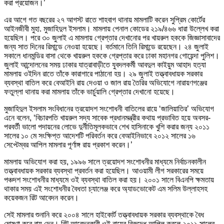
করা প্রয়োজন।’
এর আগে গত বছরের ২৭ আগস্ট রাতে শাহবাগ থানায় মামলাটি করেন সুপ্রিম কোর্টের
আইনজীবী মুহা. মুজাহিদুল ইসলাম। মামলায় পেনাল কোডের ২১৯/৪৬৬ ধারা উল্লেখ করা
হয়েছিল। পরে ৩০ জুলাই এ মামলায় গ্রেপ্তার দেখানোর পর খায়রুল হককে জিজ্ঞাসাবাদের
জন্য সাত দিনের রিমান্ডে নেওয়া হয়েছে। বর্তমানে তিনি রিমান্ডে রয়েছেন। ২৪ জুলাই
সকালে ধানমন্ডির বাসা থেকে খায়রুল হককে গ্রেপ্তার করে ঢাকা মহানগর গোয়েন্দা পুলিশ।
জুলাই আন্দোলনের সময় ঢাকার যাত্রাবাড়ীতে যুবদলকর্মী আবদুল কাইয়ুম আহাদ হত্যা
মামলায় ওইদিন রাতে তাঁকে কারাগারে পাঠানো হয়। ২৯ জুলাই তত্ত্বাবধায়ক সরকার
ব্যবস্থা বাতিল করে বেআইনি রায় দেওয়া ও জাল রায় তৈরির অভিযোগে নারায়ণগঞ্জের
ফতুল্লা থানায় করা মামলায় তাঁকে ভার্চুয়ালি গ্রেপ্তার দেখানো হয়েছে।
মুজাহিদুল ইসলাম সংবিধানের ত্রয়োদশ সংশোধনী বাতিলের রায়ে ‘জালিয়াতির’ অভিযোগ
এনে বলেন, ‘বিচারপতি খায়রুল সদ্য সাবেক প্রধানমন্ত্রীর কথায় প্রভাবিত হয়ে অবসর-
পরবর্তী ভালো পদায়নের লোভে দুর্নীতিমূলকভাবে শেখ হাসিনাকে খুশি করার জন্য ২০১১
সালের ১০ মে সংক্ষিপ্ত আদেশটি পরিবর্তন করে বেআইনিভাবে ২০১২ সালের ১৬
সেপ্টেম্বর আপিল মামলার পূর্ণাঙ্গ রায় প্রকাশ করেন।’
মামলায় অভিযোগ করা হয়, ১৯৯৬ সালে ত্রয়োদশ সংশোধনীর মাধ্যমে নির্বাচনকালীন
তত্ত্বাবধায়ক সরকার ব্যবস্থা প্রবর্তন করা হয়েছিল। আওয়ামী লীগ সরকারের সময়ে
পঞ্চদশ সংশোধনীর মাধ্যমে ওই ব্যবস্থা বাতিল করা হয়। ২০০১ সালে বিএনপি ক্ষমতায়
থাকার সময় এই সংশোধনীর বৈধতা চ্যালেঞ্জ করে অ্যাডভোকেট এম সলিম উল্লাহসহ
কয়েকজন রিট আবেদন করেন।
সেই মামলার শুনানি করে ২০০৪ সালে হাইকোর্ট তত্ত্বাবধায়ক সরকার ব্যবস্থাকে বৈধ
ঘোষণা করে রায় দেন। রিট আবেদনকারী ওই রায়ের বিরুদ্ধে আপিল করলে ২০১১ সালের