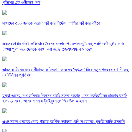
পুলিশের এক গুলীতেই শেষ
সংসদের ৩০০ জনকে করোনা পরীক্ষার নির্দেশ, এমপিরা পরীক্ষার বাইরে
একতরফা ট্রানজিট-করিডোরে বৈষম্য বাংলাদেশ-নেপাল-ভুটানের, প্রতিবেশী দুই দেশের
চাওয়া পূরণ করে দেশকে ধ্বংস করা হচ্ছে :জেএসএফ বাংলাদেশ
ভারত ও চীনের মধ্যে সীমান্ত জটিলতা : ভারতের ‘ভূখণ্ড’ নিয়ে নতুন শহর ঘোষণা চীনের,
নয়াদিল্লির প্রতিবাদ
হত্যা-গুমসহ শেখ হাসিনার বিরুদ্ধে চারটি মামলা চলমান, সেনা কর্মকর্তাদের মামলার শুনানি
২৩ নভেম্বর , গুমের মামলায় ট্রাইব্যুনালে জিয়াউল আহসান
এখন নফল ওমরাহর চেয়ে গাজায় আর্থিক সহায়তা বেশি সওয়াবের: মুফতি তাকি উসমানি