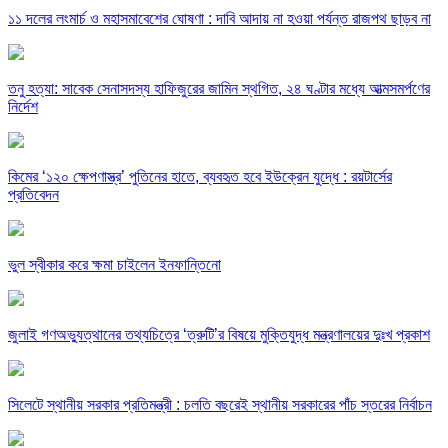
১১ দলের লংমার্চ ও মহাসমাবেশের ঘোষণা : দাবি আদায় না হওয়া পর্যন্ত রাজপথ ছাড়ব না
তনু হত্যা: সাবেক সেনাসদস্য হাফিজুরের জামিন স্থগিত, ২৪ ঘণ্টার মধ্যে আত্মসমর্পণের
নির্দেশ
কিমের ‘১২০ ক্ষেপণাস্ত্র’ পুতিনের হাতে, ব্যবহৃত হবে ইউক্রেন যুদ্ধে : রয়টার্সের
প্রতিবেদন
ভুল স্বীকার করে ক্ষমা চাইলেন ইনফান্তিনো
জুলাই গণঅভ্যুত্থানের তথ্যচিত্রে ‘ত্রুটি’র বিষয়ে মুক্তিযুদ্ধ মন্ত্রণালয়ের দুঃখ প্রকাশ
সিলেটে স্থানীয় সরকার প্রতিমন্ত্রী : চলতি বছরেই স্থানীয় সরকারের পাঁচ স্তরের নির্বাচন