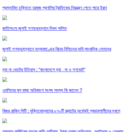
প্রস্তাবিত চুক্তিতে হরমুজ প্রণালির ট্রাফিকের নিয়ন্ত্রণ পেতে পারে ইরান
জাতিসংঘে জুলাই গণঅভ্যুত্থান দিবস পালিত
জুলাই গণঅভ্যুত্থানে হত্যাকাণ্ডের বিচার নিশ্চিতের দাবি সাংবাদিক নেতাদের
হ্যা না ভোটের ইতিহাস : “বাংলাদেশে হ্যা , না ও গণভোট”
এমপিদের মূল কাজ অধিকাংশ সংসদ সদস্য কি জানেন ?
বিজয় রাকিন সিটি : মুক্তিযোদ্ধাদের ৮৭০টি ফ্ল্যাটের অর্ধেকই প্রভাবশালীদের দখলে
হাসনাত-সার্জিসের বহরের গাড়ি দুর্ঘটনায়, ট্রাক চাপার অভিযোগ , ড্রাইভার ও হেলপার