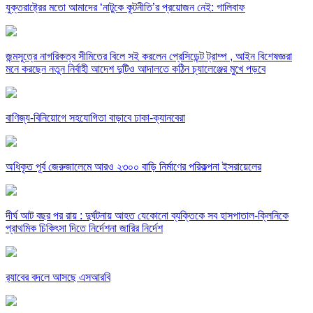
যুক্তরাষ্ট্রের মতো আমাদের ‘নাটুকে কূটনীতি’র প্রয়োজন নেই: গালিবাফ
জন্মসূত্রে নাগরিকত্ব সীমিতের বিলে সই করলেন প্রেসিডেন্ট ট্রাম্প , আইন বিশেষজ্ঞরা
মনে করছেন নতুন নির্বাহী আদেশ দুটিও আদালতে কঠিন চ্যালেঞ্জের মুখে পড়বে
বাণিজ্য-বিনিয়োগে সহযোগিতা বাড়াবে ঢাকা-ক্যানবেরা
অধিকৃত পূর্ব জেরুজালেমে আরও ২৩০০ বাড়ি নির্মাণের পরিকল্পনা ইসরায়েলের
দীর্ঘ আট বছর পর রায় : দুর্ঘটনায় আহত যেকোনো ব্যক্তিকে সব হাসপাতাল-ক্লিনিকে
প্রাথমিক চিকিৎসা দিতে নির্দেশনা জারির নির্দেশ
র‍্যাবের বদলে আসছে এসআরবি