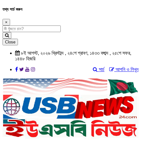
তথ্য সার্চ করুন
×
Close
৮ই আগস্ট, ২০২৬ খ্রিস্টাব্দ , ২৪শে শ্রাবণ, ১৪৩৩ বঙ্গাব্দ , ২৫শে সফর,
১৪৪৮ হিজরি
সার্চ
আপনি ও লিখুন