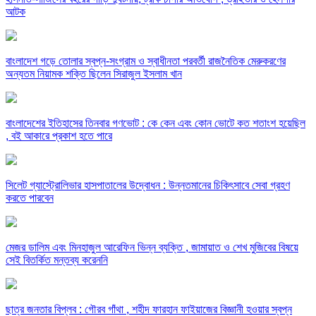
আটক
বাংলাদেশ গড়ে তোলার স্বপ্ন-সংগ্রাম ও স্বাধীনতা পরবর্তী রাজনৈতিক মেরুকরণের
অন্যতম নিয়ামক শক্তি ছিলেন সিরাজুল ইসলাম খান
বাংলাদেশের ইতিহাসের তিনবার গণভোট : কে কেন এবং কোন ভোটে কত শতাংশ হয়েছিল
, বই আকারে প্রকাশ হতে পারে
সিলেট গ্যাস্ট্রোলিভার হাসপাতালের উদ্বোধন : উন্নতমানের চিকিৎসাবে সেবা গ্রহণ
করতে পারবেন
মেজর ডালিম এবং মিনহাজুল আরেফিন ভিন্ন ব্যক্তি , জামায়াত ও শেখ মুজিবের বিষয়ে
সেই বিতর্কিত মন্তব্য করেননি
ছাত্র জনতার বিপ্লব : গৌরব গাঁথা , শহীদ ফারহান ফাইয়াজের বিজ্ঞানী হওয়ার স্বপ্ন