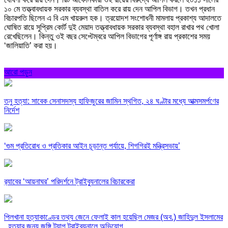
১০ মে তত্ত্বাবধায়ক সরকার ব্যবস্থা বাতিল করে রায় দেন আপিল বিভাগ। তখন প্রধান
বিচারপতি ছিলেন এ বি এম খায়রুল হক। ত্রয়োদশ সংশোধনী মামলায় প্রকাশ্য আদালতে
ঘোষিত রায়ে সুপ্রিম কোর্ট দুই মেয়াদ তত্ত্বাবধায়ক সরকার ব্যবস্থা বহাল রাখার পথ খোলা
রেখেছিলেন। কিন্তু ওই বছর সেপ্টেম্বরে আপিল বিভাগের পূর্ণাঙ্গ রায় প্রকাশের সময়
‘জালিয়াতি’ করা হয়।
আরো পড়ুন
তনু হত্যা: সাবেক সেনাসদস্য হাফিজুরের জামিন স্থগিত, ২৪ ঘণ্টার মধ্যে আত্মসমর্পণের
নির্দেশ
‘গুম প্রতিরোধ ও প্রতিকার আইন চূড়ান্ত পর্যায়ে, শিগগিরই মন্ত্রিসভায়’
র‍্যাবের ‘আয়নাঘর’ পরিদর্শনে ট্রাইব্যুনালের বিচারকেরা
পিলখানা হত্যাকাণ্ডের তথ্য জেনে ফেলাই কাল হয়েছিল মেজর (অব.) জাহিদুল ইসলামের
, হত্যার জন্য জঙ্গি ট্যাগ ট্রাইব্যুনালে অভিযোগ