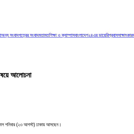
া
অন্য সংবাদপত্রের সংবাদ
মতামত
শিক্ষা ও ক্যাম্পাস
বাংলাদেশ২৪এর ডায়েরি
প্রবাস
সাক্ষাৎকার
 বিষয়ে আলোচনা
গামীকাল শনিবার (২৩ আগস্ট) ঢাকায় আসছেন।