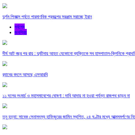
দুর্গম পিকাক্স পর্বতে পারমাণবিক প্রকল্পের সরঞ্জাম সরাচ্ছে ইরান
সর্বশেষ
জনপ্রিয়
দীর্ঘ আট বছর পর রায় : দুর্ঘটনায় আহত যেকোনো ব্যক্তিকে সব হাসপাতাল-ক্লিনিকে প্রাথমিক
র‍্যাবের বদলে আসছে এসআরবি
১১ দলের লংমার্চ ও মহাসমাবেশের ঘোষণা : দাবি আদায় না হওয়া পর্যন্ত রাজপথ ছাড়ব না
তনু হত্যা: সাবেক সেনাসদস্য হাফিজুরের জামিন স্থগিত, ২৪ ঘণ্টার মধ্যে আত্মসমর্পণের নির