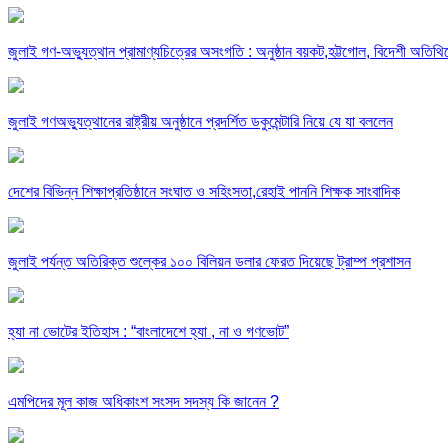
জুলাই গণ-অভ্যুত্থান প্রামাণ্যচিত্রের অসংগতি : অনুষ্ঠান বয়কট,হট্টগোল, বিদেশী অতিথি
জুলাই গণঅভ্যুত্থানের রাষ্ট্রীয় অনুষ্ঠানে প্রদর্শিত ডকুমেন্টারি নিয়ে যে যা বললেন
দেশের বিভিন্ন শিক্ষাপ্রতিষ্ঠানে সংঘাত ও সহিংসতা,রেহাই পাননি শিক্ষক সাংবাদিক
জুলাই পর্যন্ত অতিরিক্ত শুল্কের ১০০ বিলিয়ন ডলার ফেরত দিয়েছে ট্রাম্প প্রশাসন
হ্যা না ভোটের ইতিহাস : “বাংলাদেশে হ্যা , না ও গণভোট”
এমপিদের মূল কাজ অধিকাংশ সংসদ সদস্য কি জানেন ?