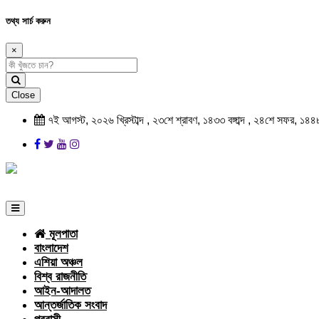
তথ্য সার্চ করুন
×
Close
৭ই আগস্ট, ২০২৬ খ্রিস্টাব্দ , ২৩শে শ্রাবণ, ১৪৩৩ বঙ্গাব্দ , ২৪শে সফর, ১৪৪
মূলপাতা
বাংলাদেশ
এশিয়া অঞ্চল
বিশ্ব রাজনীতি
আইন-আদালত
আন্তর্জাতিক সংবাদ