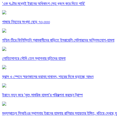
‘এক ঘণ্টার মধ্যেই ইরানের অধিকাংশ সেতু ধ্বংস করে দিতে পারি’
গাজায় নিহতের সংখ্যা বেড়ে ৭৩,৩৩৩
পশ্চিম তীরে ফিলিস্তিনি গ্রামবাসীদের বাড়িতে ইসরায়েলি সেটলারদের অগ্নিসংযোগ-হামলা
লোহিতসাগরে সৌদি তেল স্থাপনায় হুতিদের হামলা
ফ্রান্স ও স্পেনে স্মরণকালের ভয়াবহ দাবানল, শহরের দিকে ছড়াচ্ছে আগুন
ইরানে নতুন করে ‘বৃহৎ সামরিক হামলা’র পরিকল্পনা করছেন ট্রাম্প
মধ্যপ্রাচ্যে সিআইএর স্থাপনায় ইরানের হামলায় রাশিয়ার সহায়তার ইঙ্গিত, খতিয়ে দেখছে যুক্