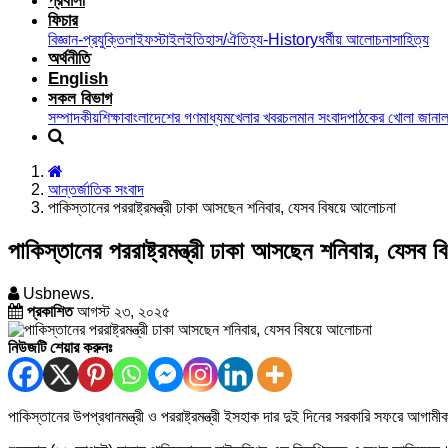
প্রবাসী
ফিচার
বিজ্ঞান-প্রযুক্তি
লাইফস্টাইল
ইতিহাস/ঐতিহ্য-History
ধর্মীয় আলোচনা
সাহিত্য
অর্থনীতি
English
সকল বিভাগ
সম্পাদকীয়
শিক্ষা
বাংলাদেশের গণমাধ্যম
খেলার খবর
চলমান সংবাদ
পাঠকের খোলা জানাল
আন্তর্জাতিক সংবাদ
পাকিস্তানের পররাষ্ট্রমন্ত্রী ঢাকা আসছেন শনিবার, যেসব বিষয়ে আলোচনা
পাকিস্তানের পররাষ্ট্রমন্ত্রী ঢাকা আসছেন শনিবার, যেসব
Usbnews.
প্রকাশিত
আগস্ট ২৩, ২০২৫
নিউজটি শেয়ার করুনঃ
পাকিস্তানের উপপ্রধানমন্ত্রী ও পররাষ্ট্রমন্ত্রী ইসহাক দার দুই দিনের সরকারি সফরে আ