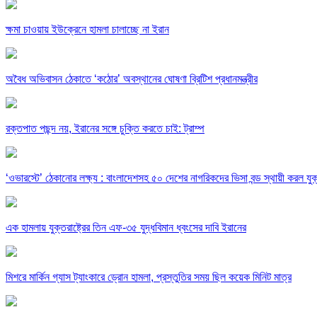
ক্ষমা চাওয়ায় ইউক্রেনে হামলা চালাচ্ছে না ইরান
অবৈধ অভিবাসন ঠেকাতে ‘কঠোর’ অবস্থানের ঘোষণা ব্রিটিশ প্রধানমন্ত্রীর
রক্তপাত পছন্দ নয়, ইরানের সঙ্গে চুক্তি করতে চাই: ট্রাম্প
‘ওভারস্টে’ ঠেকানোর লক্ষ্য : বাংলাদেশসহ ৫০ দেশের নাগরিকদের ভিসা বন্ড স্থায়ী করল যুক
এক হামলায় যুক্তরাষ্ট্রের তিন এফ-৩৫ যুদ্ধবিমান ধ্বংসের দাবি ইরানের
মিশরে মার্কিন গ্যাস ট্যাংকারে ড্রোন হামলা, প্রস্তুতির সময় ছিল কয়েক মিনিট মাত্র