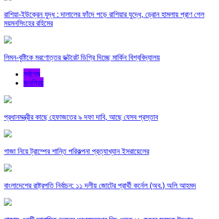
রাশিয়া-ইউক্রেন যুদ্ধ : দালালের ফাঁদে পড়ে রাশিয়ার যুদ্ধে, ড্রোন হামলায় প্রাণ গেল
ময়মনসিংহের রহিমের
লিমন-বৃষ্টিকে মরণোত্তর ডক্টরেট ডিগ্রি দিচ্ছে মার্কিন বিশ্ববিদ্যালয়
সর্বশেষ
জনপ্রিয়
প্রধানমন্ত্রীর কাছে হেফাজতের ৯ দফা দাবি, আছে যেসব প্রস্তাব
গাজা নিয়ে ট্রাম্পের শান্তি পরিকল্পনা প্রত্যাখ্যান ইসরায়েলের
বাংলাদেশের রাষ্ট্রপতি নির্বাচন: ১১ দলীয় জোটের প্রার্থী কর্নেল (অব.) অলি আহমদ