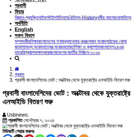
প্রবাসী
ফিচার
বিজ্ঞান-প্রযুক্তি
লাইফস্টাইল
ইতিহাস/ঐতিহ্য-History
ধর্মীয় আলোচনা
সাহিত্য
অর্থনীতি
English
সকল বিভাগ
সম্পাদকীয়
শিক্ষা
বাংলাদেশের গণমাধ্যম
খেলার খবর
চলমান সংবাদ
পাঠকের খোলা
জানালা
অন্য সংবাদপত্রের সংবাদ
মতামত
শিক্ষা ও ক্যাম্পাস
বাংলাদেশ২৪এর
ডায়েরি
প্রবাস
সাক্ষাৎকার
বাংলাদেশের জাতীয় নির্বাচন-২০২৬
প্রবাস
প্রবাসী বাংলাদেশিদের ভোট : অক্টোবর থেকে যুক্তরাষ্ট্রে এনআইডি বিতরণ শুরু
প্রবাসী বাংলাদেশিদের ভোট : অক্টোবর থেকে যুক্তরাষ্ট্রে
এনআইডি বিতরণ শুরু
Usbnews.
প্রকাশিত
সেপ্টেম্বর ৭, ২০২৫
নিউজটি শেয়ার করুনঃ