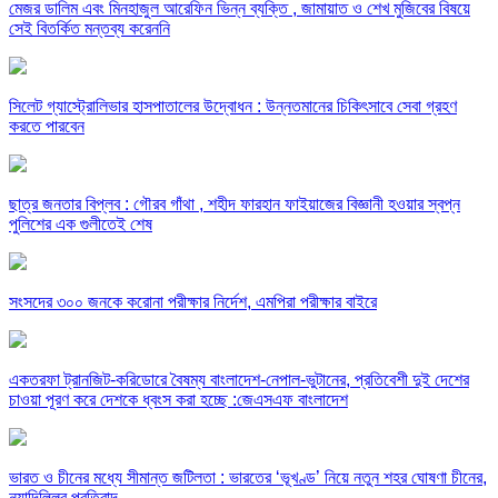
মেজর ডালিম এবং মিনহাজুল আরেফিন ভিন্ন ব্যক্তি , জামায়াত ও শেখ মুজিবের বিষয়ে
সেই বিতর্কিত মন্তব্য করেননি
সিলেট গ্যাস্ট্রোলিভার হাসপাতালের উদ্বোধন : উন্নতমানের চিকিৎসাবে সেবা গ্রহণ
করতে পারবেন
ছাত্র জনতার বিপ্লব : গৌরব গাঁথা , শহীদ ফারহান ফাইয়াজের বিজ্ঞানী হওয়ার স্বপ্ন
পুলিশের এক গুলীতেই শেষ
সংসদের ৩০০ জনকে করোনা পরীক্ষার নির্দেশ, এমপিরা পরীক্ষার বাইরে
একতরফা ট্রানজিট-করিডোরে বৈষম্য বাংলাদেশ-নেপাল-ভুটানের, প্রতিবেশী দুই দেশের
চাওয়া পূরণ করে দেশকে ধ্বংস করা হচ্ছে :জেএসএফ বাংলাদেশ
ভারত ও চীনের মধ্যে সীমান্ত জটিলতা : ভারতের ‘ভূখণ্ড’ নিয়ে নতুন শহর ঘোষণা চীনের,
নয়াদিল্লির প্রতিবাদ