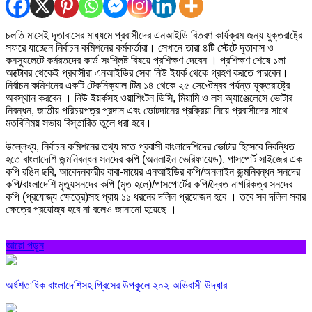
চলতি মাসেই দূতাবাসের মাধ্যমে প্রবাসীদের এনআইডি বিতরণ কার্যক্রম জন্য যুক্তরাষ্ট্রে
সফরে যাচ্ছেন নির্বাচন কমিশনের কর্মকর্তারা। সেখানে তারা ৪টি স্টেটে দূতাবাস ও
কনস্যুলেটে কর্মরতদের কার্ড সংশ্লিষ্ট বিষয়ে প্রশিক্ষণ দেবেন । প্রশিক্ষণ শেষে ১লা
অক্টোবর থেকেই প্রবাসীরা এনআইডির সেবা নিউ ইয়র্ক থেকে গ্রহণ করতে পারবেন।
নির্বাচন কমিশনের একটি টেকনিক্যাল টিম ১৪ থেকে ২৫ সেপ্টেম্বর পর্যন্ত যুক্তরাষ্ট্রে
অবস্থান করবেন । নিউ ইয়র্কসহ ওয়াশিংটন ডিসি, মিয়ামি ও লস অ্যাঞ্জেলেসে ভোটার
নিবন্ধন, জাতীয় পরিচয়পত্র প্রদান এবং ভোটদানের প্রক্রিয়া নিয়ে প্রবাসীদের সাথে
মতবিনিময় সভায় বিস্তারিত তুলে ধরা হবে।
উল্লেখ্য, নির্বাচন কমিশনের তথ্য মতে প্রবাসী বাংলাদেশিদের ভোটার হিসেবে নিবন্ধিত
হতে বাংলাদেশি জন্মনিবন্ধন সনদের কপি (অনলাইন ভেরিফায়েড), পাসপোর্ট সাইজের এক
কপি রঙিন ছবি, আবেদনকারীর বাবা-মায়ের এনআইডির কপি/অনলাইন জন্মনিবন্ধন সনদের
কপি/বাংলাদেশি মৃত্যুসনদের কপি (মৃত হলে)/পাসপোর্টের কপি/দ্বৈত নাগরিকত্ব সনদের
কপি (প্রযোজ্য ক্ষেত্রে)সহ প্রায় ১১ ধরনের দলিল প্রয়োজন হবে । তবে সব দলিল সবার
ক্ষেত্রে প্রযোজ্য হবে না বলেও জানানো হয়েছে ।
আরো পড়ুন
অর্ধশতাধিক বাংলাদেশিসহ গ্রিসের উপকূলে ২০২ অভিবাসী উদ্ধার