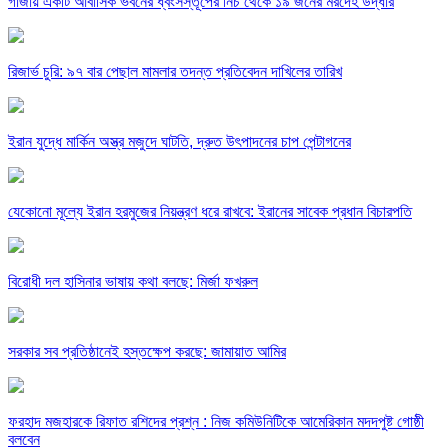
গাজায় একটি আবাসিক ভবনের ধ্বংসস্তূপের নিচ থেকে ১৯ জনের মরদেহ উদ্ধার
রিজার্ভ চুরি: ৯৭ বার পেছাল মামলার তদন্ত প্রতিবেদন দাখিলের তারিখ
ইরান যুদ্ধে মার্কিন অস্ত্র মজুদে ঘাটতি, দ্রুত উৎপাদনের চাপ পেন্টাগনের
যেকোনো মূল্যে ইরান হরমুজের নিয়ন্ত্রণ ধরে রাখবে: ইরানের সাবেক প্রধান বিচারপতি
বিরোধী দল হাসিনার ভাষায় কথা বলছে: মির্জা ফখরুল
সরকার সব প্রতিষ্ঠানেই হস্তক্ষেপ করছে: জামায়াত আমির
ফরহাদ মজহারকে রিফাত রশিদের প্রশ্ন : নিজ কমিউনিটিকে আমেরিকান মদদপুষ্ট গোষ্ঠী
বলবেন