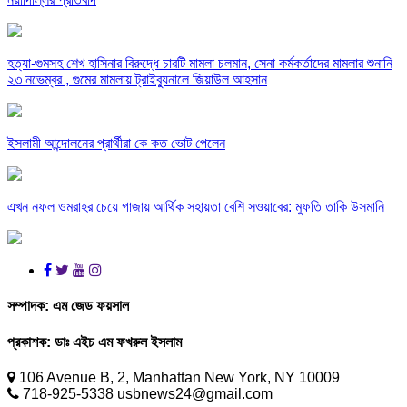
হত্যা-গুমসহ শেখ হাসিনার বিরুদ্ধে চারটি মামলা চলমান, সেনা কর্মকর্তাদের মামলার শুনানি
২৩ নভেম্বর , গুমের মামলায় ট্রাইব্যুনালে জিয়াউল আহসান
ইসলামী আন্দোলনের প্রার্থীরা কে কত ভোট পেলেন
এখন নফল ওমরাহর চেয়ে গাজায় আর্থিক সহায়তা বেশি সওয়াবের: মুফতি তাকি উসমানি
সম্পাদক:
এম জেড ফয়সাল
প্রকাশক:
ডাঃ এইচ এম ফখরুল ইসলাম
106 Avenue B, 2, Manhattan New York, NY 10009
718-925-5338 usbnews24@gmail.com