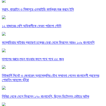
ফ্রান্স, বাহরাইন ও সিঙ্গাপুরে এনআইডি কার্যক্রম শুরু করবে ইসি
১২ হাজারের বেশি অভিবাসীকে ফেরত পাঠালো সৌদি
কম্বোডিয়ার সাইবার প্রতারণা চক্রের ডেরা থেকে ফিরলেন আরও ১০৯ বাংলাদেশি
দালালের খপ্পরে লন্ডন যাওয়ার বদলে পথে পথে ৫৫ বছর
নিউজার্সি সিনেট ও জেনারেল অ্যাসেম্বলির যৌথ সম্মাননা পেলেন বাংলাদেশী প্রফেসর
শোয়াইব আহমেদ ভূঁইয়া
লিবিয়া থেকে দেশে ফিরলেন ১৭০ বাংলাদেশি, ছিলেন ডিটেনশন সেন্টারে আটক