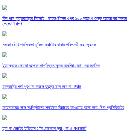
বিল পাস যুক্তরাষ্ট্রের সিনেটে : ভারত-চীনের ওপর ১০০ শতাংশ শুল্ক আরোপের ক্ষমতা
পেলেন ট্রাম্প
মক্কা যৌথ প্রতিরক্ষা চুক্তি ন্যাটোর ধারার পরিপন্থী নয়: তুরস্ক
ইউক্রেনে কোনো অক্ষত তাপবিদ্যুৎকেন্দ্র অবশিষ্ট নেই: জেলেনস্কি
যুক্তরাষ্ট্র শর্ত পূরণ না করলে হরমুজ চালু হবে না: ইরান
আয়নাঘরের সঙ্গে সংশ্লিষ্টদের সবাইকে বিচারের আওতায় আনা হবে: চিফ প্রসিকিউটর
হ্যা না ভোটের ইতিহাস : “বাংলাদেশে হ্যা , না ও গণভোট”