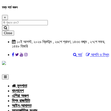
তথ্য সার্চ করুন
×
Close
১০ই আগস্ট, ২০২৬ খ্রিস্টাব্দ , ২৬শে শ্রাবণ, ১৪৩৩ বঙ্গাব্দ , ২৭শে সফর,
১৪৪৮ হিজরি
সার্চ
আপনি ও লিখুন
মূলপাতা
বাংলাদেশ
এশিয়া অঞ্চল
বিশ্ব রাজনীতি
আইন-আদালত
আন্তর্জাতিক সংবাদ