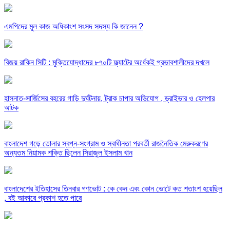
এমপিদের মূল কাজ অধিকাংশ সংসদ সদস্য কি জানেন ?
বিজয় রাকিন সিটি : মুক্তিযোদ্ধাদের ৮৭০টি ফ্ল্যাটের অর্ধেকই প্রভাবশালীদের দখলে
হাসনাত-সার্জিসের বহরের গাড়ি দুর্ঘটনায়, ট্রাক চাপার অভিযোগ , ড্রাইভার ও হেলপার
আটক
বাংলাদেশ গড়ে তোলার স্বপ্ন-সংগ্রাম ও স্বাধীনতা পরবর্তী রাজনৈতিক মেরুকরণের
অন্যতম নিয়ামক শক্তি ছিলেন সিরাজুল ইসলাম খান
বাংলাদেশের ইতিহাসের তিনবার গণভোট : কে কেন এবং কোন ভোটে কত শতাংশ হয়েছিল
, বই আকারে প্রকাশ হতে পারে