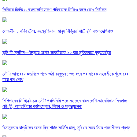
লিবিয়ায় জিম্মি ৬ বাংলাদেশি তরুণ পরিবারকে ভিডিও কলে রেখে নির্যাতন
লোভনীয় চাকরির টোপ, কম্বোডিয়ায় ‘মানুষ বিক্রির’ হাটে বন্দি বাংলাদেশিরাও
তুমি কি মুসলিম—উত্তর শুনেই ভারতীয়কে ১৫ বার ছুরিকাঘাত যুক্তরাষ্ট্রে
সৌদি আরবের মরুভূমিতে গড়ে ওঠা বন্ধুত্ব : ৩৫ বছর পর সাবেক সহকর্মীকে খুঁজে বের
করে ঋণ শোধ
মিশিগানের ডিস্ট্রিক্ট-১৪ স্টেট প্রতিনিধি পদে লড়ছেন বাংলাদেশি-আমেরিকান মিনহাজ
চৌধুরী, অগ্রাধিকার কর্মসংস্থান, শিক্ষা ও স্বাস্থ্যসেবা
বিমানবন্দরে যাত্রীদের জন্য ফ্রি শাটল সার্ভিস চালু, সুবিধার সময় নিয়ে প্রবাসীদের প্রশ্ন