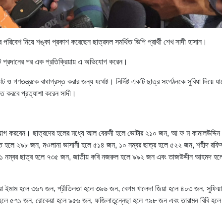
চনের পরিবেশ নিয়ে শঙ্কা প্রকাশ করেছেন ছাত্রদল সমর্থিত ভিপি প্রার্থী শেখ সাদী হাসান।
োট প্রদানের পর এক প্রতিক্রিয়ায় এ অভিযোগ করেন।
তন্ত্রকে বাধাগ্রস্ত করার জন্য যথেষ্ট। নির্দিষ্ট একটি ছাত্র সংগঠনকে সুবিধা দিয়ে যাচ
ুক্ত করবে প্রত্যাশা করেন সাদী।
 প্রয়োগ করবেন। ছাত্রদের হলের মধ্যে আল বেরুনী হলে ভোটার ২১০ জন, আ ফ ম কামালউদ্দিন
 হলে ২৯৮ জন, মওলানা ভাসানী হলে ৫১৪ জন, ১০ নম্বর ছাত্র হলে ৫২২ জন, শহীদ রফি
ন, ২১ নম্বর ছাত্র হলে ৭৩৫ জন, জাতীয় কবি নজরুল হলে ৯৯২ জন এবং তাজউদ্দীন আহমদ হ
ারা ইমাম হলে ৩৬৭ জন, প্রীতিলতা হলে ৩৯৬ জন, বেগম খালেদা জিয়া হলে ৪০৩ জন, সুফিয়া
ী হলে ৫৭১ জন, রোকেয়া হলে ৯৫৬ জন, ফজিলাতুন্নেছা হলে ৭৯৮ জন এবং তারামন বিবি হল