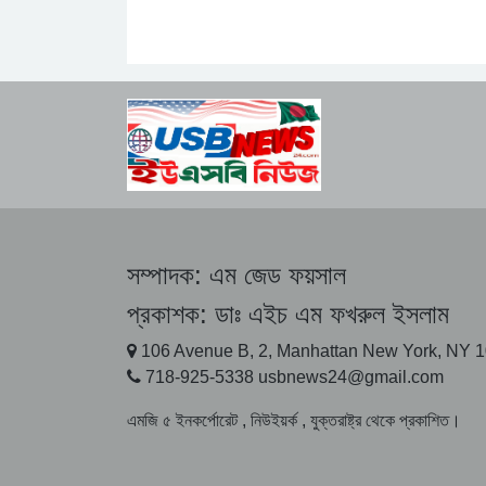
সম্পাদক:
এম জেড ফয়সাল
প্রকাশক:
ডাঃ এইচ এম ফখরুল ইসলাম
106 Avenue B, 2, Manhattan New York, NY 
718-925-5338 usbnews24@gmail.com
এমজি ৫ ইনকর্পোরেট , নিউইয়র্ক , যুক্তরাষ্ট্র থেকে প্রকাশিত।