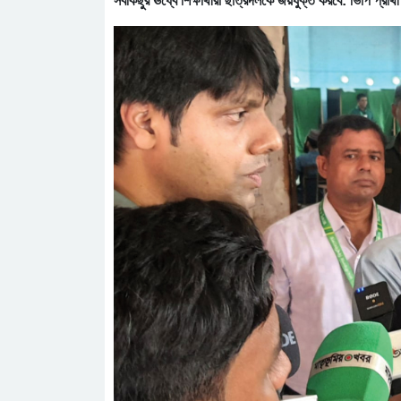
সবকিছুর ঊর্ধ্বে শিক্ষার্থীরা ছাত্রদলকে জয়যুক্ত করবে: ভিপি প্রার্থী