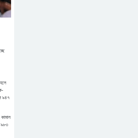
্ছে
 হলে
ক-
লে ৯৪৭
 কামাল
ে ৯৮৩