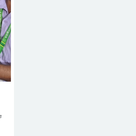
হাফিজুরের জামিন স্থগিত,
২৪ ঘণ্টার মধ্যে আত্মসমর্পণের
কিমের ‘১২০ ক্ষেপণাস্ত্র’
নির্দেশ
পুতিনের হাতে, ব্যবহৃত হবে
ইউক্রেন যুদ্ধে : রয়টার্সের
ভুল স্বীকার করে ক্ষমা
প্রতিবেদন
চাইলেন ইনফান্তিনো
জুলাই গণঅভ্যুত্থানের
তথ্যচিত্রে ‘ত্রুটি’র বিষয়ে
মুক্তিযুদ্ধ মন্ত্রণালয়ের দুঃখ
সিলেটে স্থানীয় সরকার
প্রকাশ
প্রতিমন্ত্রী : চলতি বছরেই
স্থানীয় সরকারের পাঁচ স্তরের
প্রস্তাবিত চুক্তিতে হরমুজ
নির্বাচন
প্রণালির ট্রাফিকের নিয়ন্ত্রণ
পেতে পারে ইরান
জাতিসংঘে জুলাই
গণঅভ্যুত্থান দিবস পালিত
টে