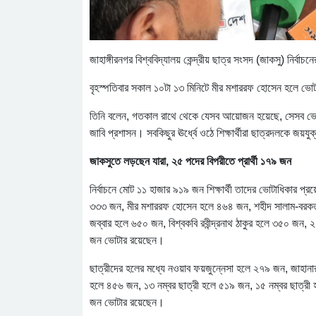
জাহাঙ্গীরনগর বিশ্ববিদ্যালয় কেন্দ্রীয় ছাত্র সংসদ (জাকসু) নির্বা
বৃহস্পতিবার সকাল ১০টা ১৩ মিনিটে মীর মশাররফ হোসেন হলে ভ
তিনি বলেন, গতকাল রাথে থেকে যেসব আয়োজন হয়েছে, সেসব ভোট ও গণ
জাবি প্রশাসন। সবকিছুর ঊর্ধ্বে ওঠে শিক্ষার্থীরা ছাত্রদলকে জয়য
জাকসুতে লড়ছেন যারা, ২৫ পদের বিপরীতে প্রার্থী ১৭৯ জন
নির্বাচনে মোট ১১ হাজার ৯১৯ জন শিক্ষার্থী তাদের ভোটাধিকার
৩৩৩ জন, মীর মশাররফ হোসেন হলে ৪৬৪ জন, শহীদ সালাম-বরকত
জব্বার হলে ৬৫০ জন, বিশ্বকবি রবীন্দ্রনাথ ঠাকুর হলে ৩৫০ জ
জন ভোটার রয়েছেন।
ছাত্রীদের হলের মধ্যে নওয়াব ফয়জুন্নেসা হলে ২৭৯ জন, জাহান
হলে ৪৫৬ জন, ১৩ নম্বর ছাত্রী হলে ৫১৯ জন, ১৫ নম্বর ছাত্র
জন ভোটার রয়েছেন।