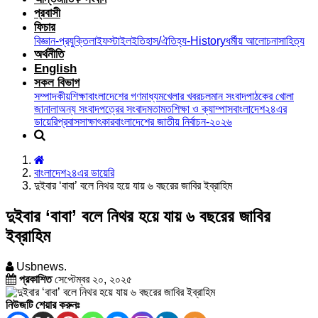
প্রবাসী
ফিচার
বিজ্ঞান-প্রযুক্তি
লাইফস্টাইল
ইতিহাস/ঐতিহ্য-History
ধর্মীয় আলোচনা
সাহিত্য
অর্থনীতি
English
সকল বিভাগ
সম্পাদকীয়
শিক্ষা
বাংলাদেশের গণমাধ্যম
খেলার খবর
চলমান সংবাদ
পাঠকের খোলা
জানালা
অন্য সংবাদপত্রের সংবাদ
মতামত
শিক্ষা ও ক্যাম্পাস
বাংলাদেশ২৪এর
ডায়েরি
প্রবাস
সাক্ষাৎকার
বাংলাদেশের জাতীয় নির্বাচন-২০২৬
বাংলাদেশ২৪এর ডায়েরি
দুইবার ‘বাবা’ বলে নিথর হয়ে যায় ৬ বছরের জাবির ইব্রাহিম
দুইবার ‘বাবা’ বলে নিথর হয়ে যায় ৬ বছরের জাবির
ইব্রাহিম
Usbnews.
প্রকাশিত
সেপ্টেম্বর ২০, ২০২৫
নিউজটি শেয়ার করুনঃ