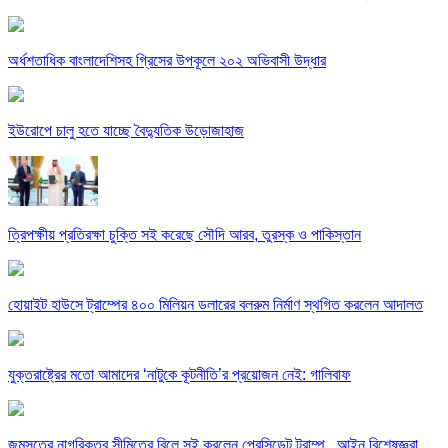
অর্ধশতাধিক বাংলাদেশিসহ গ্রিসের উপকূলে ২০২ অভিবাসী উদ্ধার
ইউরোপে চালু হতে যাচ্ছে বৈদ্যুতিক উড়োজাহাজ
ত্রিপক্ষীয় প্রতিরক্ষা চুক্তি সই করেছে সৌদি আরব, তুরস্ক ও পাকিস্তান
হোয়াইট হাউসে ট্রাম্পের ৪০০ মিলিয়ন ডলারের বলরুম নির্মাণ স্থগিত করলেন আদালত
যুক্তরাষ্ট্রের মতো আমাদের ‘নাটুকে কূটনীতি’র প্রয়োজন নেই: গালিবাফ
জন্মসূত্রে নাগরিকত্ব সীমিতের বিলে সই করলেন প্রেসিডেন্ট ট্রাম্প , আইন বিশেষজ্ঞরা