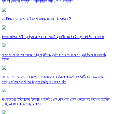
হ্যা না ভোটের ইতিহাস : “বাংলাদেশে হ্যা , না ও গণভোট”
এমপিদের মূল কাজ অধিকাংশ সংসদ সদস্য কি জানেন ?
বিজয় রাকিন সিটি : মুক্তিযোদ্ধাদের ৮৭০টি ফ্ল্যাটের অর্ধেকই প্রভাবশালীদের দখলে
হাসনাত-সার্জিসের বহরের গাড়ি দুর্ঘটনায়, ট্রাক চাপার অভিযোগ , ড্রাইভার ও হেলপার
আটক
বাংলাদেশ গড়ে তোলার স্বপ্ন-সংগ্রাম ও স্বাধীনতা পরবর্তী রাজনৈতিক মেরুকরণের
অন্যতম নিয়ামক শক্তি ছিলেন সিরাজুল ইসলাম খান
বাংলাদেশের ইতিহাসের তিনবার গণভোট : কে কেন এবং কোন ভোটে কত শতাংশ হয়েছিল
, বই আকারে প্রকাশ হতে পারে