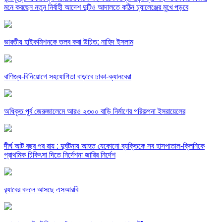
মনে করছেন নতুন নির্বাহী আদেশ দুটিও আদালতে কঠিন চ্যালেঞ্জের মুখে পড়বে
ভারতীয় হাইকমিশনকে তলব করা উচিত: নাহিদ ইসলাম
বাণিজ্য-বিনিয়োগে সহযোগিতা বাড়াবে ঢাকা-ক্যানবেরা
অধিকৃত পূর্ব জেরুজালেমে আরও ২৩০০ বাড়ি নির্মাণের পরিকল্পনা ইসরায়েলের
দীর্ঘ আট বছর পর রায় : দুর্ঘটনায় আহত যেকোনো ব্যক্তিকে সব হাসপাতাল-ক্লিনিকে
প্রাথমিক চিকিৎসা দিতে নির্দেশনা জারির নির্দেশ
র‍্যাবের বদলে আসছে এসআরবি