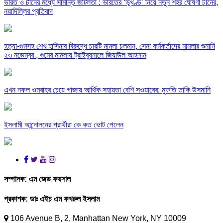
ভারত ও চীনের মধ্যে সীমান্ত জটিলতা : ভারতের ‘ভূখণ্ড’ নিয়ে নতুন শহর ঘোষণা চীনের,
নয়াদিল্লির প্রতিবাদ
হত্যা-গুমসহ শেখ হাসিনার বিরুদ্ধে চারটি মামলা চলমান, সেনা কর্মকর্তাদের মামলার শুনানি
২৩ নভেম্বর , গুমের মামলায় ট্রাইব্যুনালে জিয়াউল আহসান
এখন নফল ওমরাহর চেয়ে গাজায় আর্থিক সহায়তা বেশি সওয়াবের: মুফতি তাকি উসমানি
ইসলামী আন্দোলনের প্রার্থীরা কে কত ভোট পেলেন
সম্পাদক:
এম জেড ফয়সাল
প্রকাশক:
ডাঃ এইচ এম ফখরুল ইসলাম
106 Avenue B, 2, Manhattan New York, NY 10009