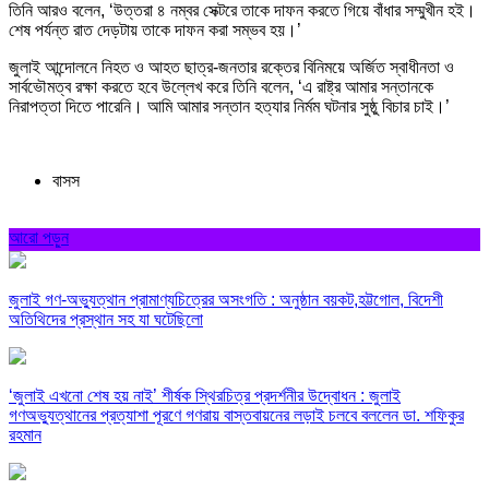
তিনি আরও বলেন, ‘উত্তরা ৪ নম্বর সেক্টরে তাকে দাফন করতে গিয়ে বাঁধার সম্মুখীন হই।
শেষ পর্যন্ত রাত দেড়টায় তাকে দাফন করা সম্ভব হয়।’
জুলাই আন্দোলনে নিহত ও আহত ছাত্র-জনতার রক্তের বিনিময়ে অর্জিত স্বাধীনতা ও
সার্বভৌমত্ব রক্ষা করতে হবে উল্লেখ করে তিনি বলেন, ‘এ রাষ্ট্র আমার সন্তানকে
নিরাপত্তা দিতে পারেনি। আমি আমার সন্তান হত্যার নির্মম ঘটনার সুষ্ঠু বিচার চাই।’
বাসস
আরো পড়ুন
জুলাই গণ-অভ্যুত্থান প্রামাণ্যচিত্রের অসংগতি : অনুষ্ঠান বয়কট,হট্টগোল, বিদেশী
অতিথিদের প্রস্থান সহ যা ঘটেছিলো
‘জুলাই এখনো শেষ হয় নাই’ শীর্ষক স্থিরচিত্র প্রদর্শনীর উদ্বোধন : জুলাই
গণঅভ্যুত্থানের প্রত্যাশা পূরণে গণরায় বাস্তবায়নের লড়াই চলবে বললেন ডা. শফিকুর
রহমান