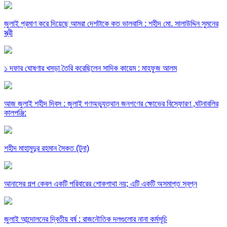
জুলাই প্রমাণ করে দিয়েছে আমরা দেশটাকে কত ভালবাসি : শহীদ মো. সালাউদ্দিন সুমনের
স্ত্রী
১ দফার ঘোষণার খসড়া তৈরি করেছিলেন সাদিক কায়েম : মাহফুজ আলম
আজ জুলাই শহীদ দিবস : জুলাই গণঅভ্যুত্থান জনগণের ক্ষোভের বিস্ফোরণ ,ঘটনাবলির
কালপঞ্জি:
শহীদ মাহামুদুর রহমান সৈকত (টুনা)
আনাসের গল্প কেবল একটি পরিবারের শোকগাথা নয়; এটি একটি অসমাপ্ত স্বপ্ন
জুলাই আন্দোলনের দ্বিতীয় বর্ষ : রাজনৌতিক দলগুলোর নানা কর্মসূচি