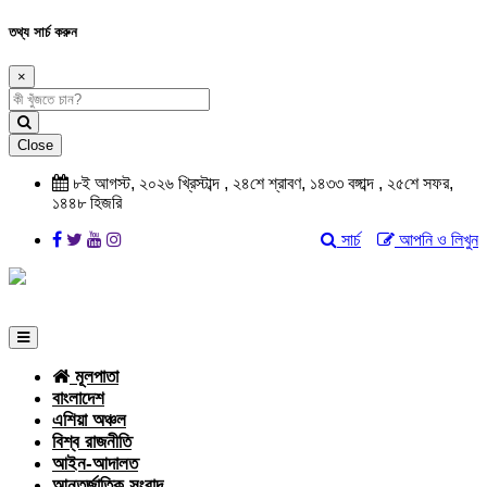
তথ্য সার্চ করুন
×
Close
৮ই আগস্ট, ২০২৬ খ্রিস্টাব্দ , ২৪শে শ্রাবণ, ১৪৩৩ বঙ্গাব্দ , ২৫শে সফর,
১৪৪৮ হিজরি
সার্চ
আপনি ও লিখুন
মূলপাতা
বাংলাদেশ
এশিয়া অঞ্চল
বিশ্ব রাজনীতি
আইন-আদালত
আন্তর্জাতিক সংবাদ