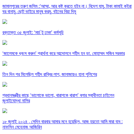
জামালপুরের তরুণ জসিম :‘আম্মা, আর কষ্ট করতে হইব না। বিদেশ যামু, টাকা কামাই কইরা
ঘর বানামু, ছোট ভাইরে মানুষ করমু, বইনের বিয়া দিমু
রক্তাক্ত ৩৫ জুলাই: ‘মার্চ টু ঢাকা’ কর্মসূচি
‘জালেমকে ধ্বংস করুন’ প্রার্থনা করে আন্দোলনে শহীদ হন ডা. মোহাম্মদ সজিব সরকার
তিন দিন পর মিলেছিল শহীদ রাব্বির লাশ, জানাজায়ও হানা পুলিশের
প্রধানমন্ত্রীর কাছে ‘ভালোকে ভালো, খারাপকে খারাপ’ বলার স্বাধীনতা চাইলেন
জুলাইযোদ্ধা নাসির
১৮ জুলাই ২০২৪ , সেদিন বারবার আমার মনে হয়েছিল, আজ হয়তো আমি মারা যাব :
নাফসিন মেহেনাজ আজিরিন