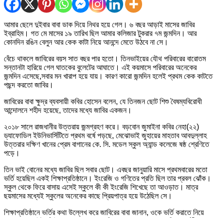
আমার ছেলে দুইবার বাবা ডাক দিয়ে নিথর হয়ে গেল। ৬ বছর আড়াই মাসের জাবির
ইব্রাহিম। গত মে মাসের ১৯ তারিখ ছিল আমার কলিজার টুকরার ৭ম জন্মদিন। আর
কোনদিন রঙিন বেলুন আর কেক কাটা নিয়ে আনন্দে মেতে উঠবে না সে।
বেঁচে থাকলে জাবিরের বয়স সাত বছর পার হতো। তিনভাইয়ের যৌথ পরিবারের বারোতম
সন্তানটা হারিয়ে গেল ঘাতকের বুলেটের আঘাতে। এই কয়মাসে পরিবারের অনেকের
জন্মদিন এসেছে,সবার মন খারাপ হয়ে যায়। কারণ কারো জন্মদিন হলেই প্রথম কেক কাটতে
পছন্দ করতো জাবির।
জাবিরের বাবা ক্ষুদ্র ব্যবসায়ী কবির হোসেন বলেন, যে তিনজন ছোট শিশু বৈষম্যবিরোধী
আন্দোলনে শহীদ হয়েছে, তাদের মধ্যে জাবির একজন।
২০১৮ সালে রাজধানীর উত্তরায় জন্মগ্রহণ করে। বড়বোন জুমাইনা কবির নেহা(২২)
ড্যাফোডিল ইউনিভার্সিটিতে প্রথম বর্ষে পড়ছে, মেঝোভাই জুহায়ের মাহতাব আবদুল্লাহ
উত্তরার দক্ষিণ খানের প্রেম বাগানের কে. সি. মডেল স্কুল অ্যান্ড কলেজে ষষ্ঠ শ্রেণিতে
পড়ে।
তিন ভাই বোনের মধ্যে জাবির ছিল সবার ছোট। এবছর জানুয়ারি মাসে প্রথমবারের মতো
ভর্তি হয়েছিল একই শিক্ষাপ্রতিষ্ঠানে। ইংরেজি ও গণিতের প্রতি ছিল তার প্রবল ঝোঁক।
স্কুল থেকে ফিরে বাসায় এসেই স্কুলে কী কী ইংরেজি শিখেছে তা আওড়াত। মাত্র
ছয়মাসের মধ্যেই স্কুলের অনেকের কাছে প্রিয়পাত্র হয়ে উঠেছিল সে।
শিক্ষাপ্রতিষ্ঠানে ভর্তির কথা উল্লেখ করে জাবিরের বাবা জানান, ওকে ভর্তি করাতে নিয়ে