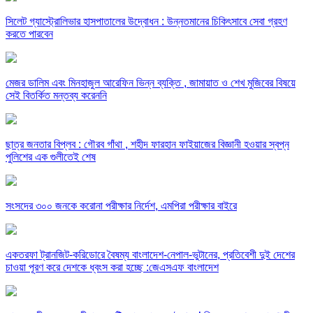
সিলেট গ্যাস্ট্রোলিভার হাসপাতালের উদ্বোধন : উন্নতমানের চিকিৎসাবে সেবা গ্রহণ
করতে পারবেন
মেজর ডালিম এবং মিনহাজুল আরেফিন ভিন্ন ব্যক্তি , জামায়াত ও শেখ মুজিবের বিষয়ে
সেই বিতর্কিত মন্তব্য করেননি
ছাত্র জনতার বিপ্লব : গৌরব গাঁথা , শহীদ ফারহান ফাইয়াজের বিজ্ঞানী হওয়ার স্বপ্ন
পুলিশের এক গুলীতেই শেষ
সংসদের ৩০০ জনকে করোনা পরীক্ষার নির্দেশ, এমপিরা পরীক্ষার বাইরে
একতরফা ট্রানজিট-করিডোরে বৈষম্য বাংলাদেশ-নেপাল-ভুটানের, প্রতিবেশী দুই দেশের
চাওয়া পূরণ করে দেশকে ধ্বংস করা হচ্ছে :জেএসএফ বাংলাদেশ