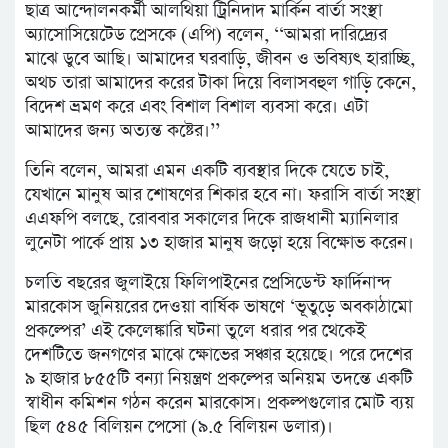
ছাত্র আন্দোলনকর্মী আলথিয়া ট্রিনিদাদ মার্কিন বার্তা সংস্থা
অ্যাসোসিয়েটেড প্রেসকে (এপি) বলেন, ‘‘আমরা দারিদ্র্যের
মাঝে ডুবে আছি। আমাদের ঘরবাড়ি, জীবন ও ভবিষ্যৎ হারাচ্ছি,
অথচ তারা আমাদের করের টাকা দিয়ে বিলাসবহুল গাড়ি কেনে,
বিদেশ ভ্রমণ করে এবং বিশাল বিশাল ব্যবসা করে। এটা
আমাদের জন্য অত্যন্ত কষ্টের।’’
তিনি বলেন, আমরা এমন একটি ব্যবস্থার দিকে যেতে চাই,
যেখানে মানুষ আর শোষণের শিকার হবে না। ফরাসি বার্তা সংস্থা
এএফপি বলছে, রোববার সকালের দিকে রাজধানী ম্যানিলার
লুনেটা পার্কে প্রায় ১৩ হাজার মানুষ জড়ো হয়ে বিক্ষোভ করেন।
চলতি বছরের জুলাইয়ে ফিলিপাইনের প্রেসিডেন্ট ফার্দিনান্দ
মারকোস জুনিয়রের দেওয়া বার্ষিক ভাষণে ‘ভূতুড়ে অবকাঠামো
প্রকল্পের’ এই কেলেঙ্কারি ঘটনা তুলে ধরার পর থেকেই
দেশটিতে জনগণের মাঝে ক্ষোভের সঞ্চার হয়েছে। পরে দেশের
৯ হাজার ৮৫৫টি বন্যা নিয়ন্ত্রণ প্রকল্পের অনিয়ম তদন্তে একটি
স্বাধীন কমিশন গঠন করেন মারকোস। প্রকল্পগুলোর মোট ব্যয়
ছিল ৫৪৫ বিলিয়ন পেসো (৯.৫ বিলিয়ন ডলার)।