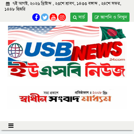
৭ই আগস্ট, ২০২৬ খ্রিস্টাব্দ , ২৩শে শ্রাবণ, ১৪৩৩ বঙ্গাব্দ , ২৪শে সফর,
১৪৪৮ হিজরি
সার্চ
আপনি ও লিখুন