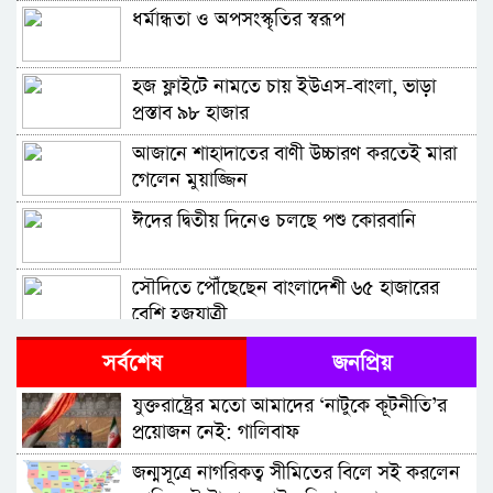
ধর্মান্ধতা ও অপসংস্কৃতির স্বরূপ
হজ ফ্লাইটে নামতে চায় ইউএস-বাংলা, ভাড়া
প্রস্তাব ৯৮ হাজার
আজানে শাহাদাতের বাণী উচ্চারণ করতেই মারা
গেলেন মুয়াজ্জিন
ঈদের দ্বিতীয় দিনেও চলছে পশু কোরবানি
সৌদিতে পৌঁছেছেন বাংলাদেশী ৬৫ হাজারের
বেশি হজযাত্রী
৪৮ বছর ধরে আল আকসায় আজান দেওয়া
সর্বশেষ
জনপ্রিয়
মুয়াজ্জিন মারা গেছেন
যুক্তরাষ্ট্রের মতো আমাদের ‘নাটুকে কূটনীতি’র
সৌদি আরবের জেদ্দায় পৌঁছেছে বাংলাদেশের
প্রয়োজন নেই: গালিবাফ
প্রথম হজ ফ্লাইট
জন্মসূত্রে নাগরিকত্ব সীমিতের বিলে সই করলেন
এমটিএফই প্রতারণা :পাচার হওয়া ৪৪ কোটি