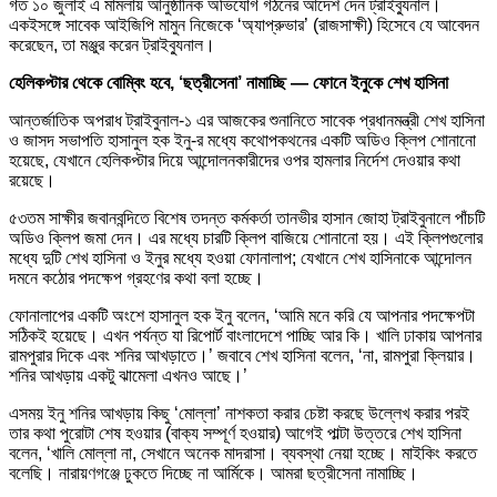
গত ১০ জুলাই এ মামলায় আনুষ্ঠানিক অভিযোগ গঠনের আদেশ দেন ট্রাইব্যুনাল।
একইসঙ্গে সাবেক আইজিপি মামুন নিজেকে ‘অ্যাপ্রুভার’ (রাজসাক্ষী) হিসেবে যে আবেদন
করেছেন, তা মঞ্জুর করেন ট্রাইব্যুনাল।
হেলিকপ্টার থেকে বোম্বিং হবে, ‘ছত্রীসেনা’ নামাচ্ছি — ফোনে ইনুকে শেখ হাসিনা
আন্তর্জাতিক অপরাধ ট্রাইবুনাল‑১ এর আজকের শুনানিতে সাবেক প্রধানমন্ত্রী শেখ হাসিনা
ও জাসদ সভাপতি হাসানুল হক ইনু‑র মধ্যে কথোপকথনের একটি অডিও ক্লিপ শোনানো
হয়েছে, যেখানে হেলিকপ্টার দিয়ে আন্দোলনকারীদের ওপর হামলার নির্দেশ দেওয়ার কথা
রয়েছে।
৫৩তম সাক্ষীর জবানবন্দিতে বিশেষ তদন্ত কর্মকর্তা তানভীর হাসান জোহা ট্রাইবুনালে পাঁচটি
অডিও ক্লিপ জমা দেন। এর মধ্যে চারটি ক্লিপ বাজিয়ে শোনানো হয়। এই ক্লিপগুলোর
মধ্যে দুটি শেখ হাসিনা ও ইনুর মধ্যে হওয়া ফোনালাপ; যেখানে শেখ হাসিনাকে আন্দোলন
দমনে কঠোর পদক্ষেপ গ্রহণের কথা বলা হচ্ছে।
ফোনালাপের একটি অংশে হাসানুল হক ইনু বলেন, ‘আমি মনে করি যে আপনার পদক্ষেপটা
সঠিকই হয়েছে। এখন পর্যন্ত যা রিপোর্ট বাংলাদেশে পাচ্ছি আর কি। খালি ঢাকায় আপনার
রামপুরার দিকে এবং শনির আখড়াতে।’ জবাবে শেখ হাসিনা বলেন, ‘না, রামপুরা ক্লিয়ার।
শনির আখড়ায় একটু ঝামেলা এখনও আছে।’
এসময় ইনু শনির আখড়ায় কিছু ‘মোল্লা’ নাশকতা করার চেষ্টা করছে উল্লেখ করার পরই
তার কথা পুরোটা শেষ হওয়ার (বাক্য সম্পূর্ণ হওয়ার) আগেই পাল্টা উত্তরে শেখ হাসিনা
বলেন, ‘খালি মোল্লা না, সেখানে অনেক মাদরাসা। ব্যবস্থা নেয়া হচ্ছে। মাইকিং করতে
বলেছি। নারায়ণগঞ্জে ঢুকতে দিচ্ছে না আর্মিকে। আমরা ছত্রীসেনা নামাচ্ছি।