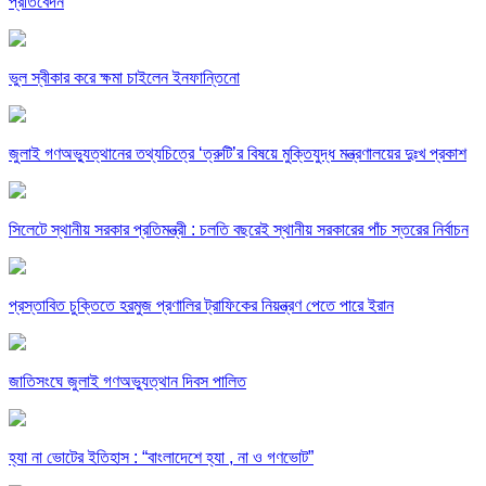
প্রতিবেদন
ভুল স্বীকার করে ক্ষমা চাইলেন ইনফান্তিনো
জুলাই গণঅভ্যুত্থানের তথ্যচিত্রে ‘ত্রুটি’র বিষয়ে মুক্তিযুদ্ধ মন্ত্রণালয়ের দুঃখ প্রকাশ
সিলেটে স্থানীয় সরকার প্রতিমন্ত্রী : চলতি বছরেই স্থানীয় সরকারের পাঁচ স্তরের নির্বাচন
প্রস্তাবিত চুক্তিতে হরমুজ প্রণালির ট্রাফিকের নিয়ন্ত্রণ পেতে পারে ইরান
জাতিসংঘে জুলাই গণঅভ্যুত্থান দিবস পালিত
হ্যা না ভোটের ইতিহাস : “বাংলাদেশে হ্যা , না ও গণভোট”