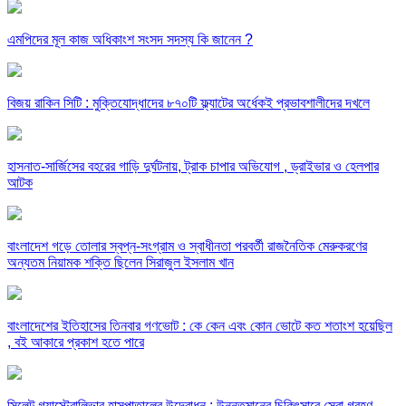
এমপিদের মূল কাজ অধিকাংশ সংসদ সদস্য কি জানেন ?
বিজয় রাকিন সিটি : মুক্তিযোদ্ধাদের ৮৭০টি ফ্ল্যাটের অর্ধেকই প্রভাবশালীদের দখলে
হাসনাত-সার্জিসের বহরের গাড়ি দুর্ঘটনায়, ট্রাক চাপার অভিযোগ , ড্রাইভার ও হেলপার
আটক
বাংলাদেশ গড়ে তোলার স্বপ্ন-সংগ্রাম ও স্বাধীনতা পরবর্তী রাজনৈতিক মেরুকরণের
অন্যতম নিয়ামক শক্তি ছিলেন সিরাজুল ইসলাম খান
বাংলাদেশের ইতিহাসের তিনবার গণভোট : কে কেন এবং কোন ভোটে কত শতাংশ হয়েছিল
, বই আকারে প্রকাশ হতে পারে
সিলেট গ্যাস্ট্রোলিভার হাসপাতালের উদ্বোধন : উন্নতমানের চিকিৎসাবে সেবা গ্রহণ