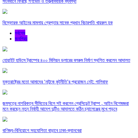
সংবিধানে ফিরছে গণভোট ও তত্ত্বাবধায়ক ব্যবস্থা
বিস্ফোরক আইনের মামলায় গ্রেপ্তার সাবেক প্রধান বিচারপতি খায়রুল হক
সর্বশেষ
জনপ্রিয়
হোয়াইট হাউসে ট্রাম্পের ৪০০ মিলিয়ন ডলারের বলরুম নির্মাণ স্থগিত করলেন আদালত
যুক্তরাষ্ট্রের মতো আমাদের ‘নাটুকে কূটনীতি’র প্রয়োজন নেই: গালিবাফ
জন্মসূত্রে নাগরিকত্ব সীমিতের বিলে সই করলেন প্রেসিডেন্ট ট্রাম্প , আইন বিশেষজ্ঞরা
মনে করছেন নতুন নির্বাহী আদেশ দুটিও আদালতে কঠিন চ্যালেঞ্জের মুখে পড়বে
বাণিজ্য-বিনিয়োগে সহযোগিতা বাড়াবে ঢাকা-ক্যানবেরা