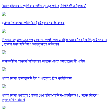
‘গুম প্রতিরোধ ও প্রতিকার আইন চূড়ান্ত পর্যায়ে, শিগগিরই মন্ত্রিসভায়’
র‍্যাবের ‘আয়নাঘর’ পরিদর্শনে ট্রাইব্যুনালের বিচারকেরা
পিলখানা হত্যাকাণ্ডের তথ্য জেনে ফেলাই কাল হয়েছিল মেজর (অব.) জাহিদুল ইসলামের
, হত্যার জন্য জঙ্গি ট্যাগ ট্রাইব্যুনালে অভিযোগ
আন্তর্জাতিক অপরাধ ট্রাইব্যুনাল আইনের বৈধতা চ্যালেঞ্জের রিট খারিজ
শাপলা চত্বর হত্যাকান্ডটি ছিল ‘গণহত্যা’: চিফ প্রসিকিউটর
শাপলা চত্বর গণহত্যা : মামলা শেখ হাসিনা-আজিজ-বেনজীরসহ ৪১ জনের বিরুদ্ধে
গ্রেপ্তারি পরোয়ানা