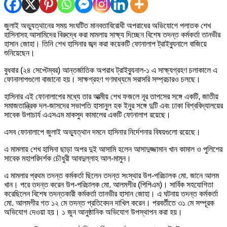
জুলাই অভ্যুত্থানের সময় সংঘটিত মানবতাবিরোধী অপরাধের অভিযোগে পলাতক শেখ
হাসিনাসহ আসামিদের বিরুদ্ধে করা মামলায় সাক্ষ্য দিচ্ছেন বিশেষ তদন্ত কর্মকর্তা তানভীর
হাসান জোহা। তিনি শেখ হাসিনার জব্দ করা কয়েকটি ফোনালাপ ট্রাইব্যুনালে বাজিয়ে
শুনিয়েছেন।
বুধবার (২৪ সেপ্টেম্বর) আন্তর্জাতিক অপরাধ ট্রাইব্যুনাল-১ এ সাক্ষ্যগ্রহণ চলাকালে এ
ফোনালাপগুলো বাজানো হয়। সাক্ষগ্রহণ গণমাধ্যমে সরাসরি সম্প্রচারও চলছে।
হাসিনার এই ফোনালাপের মধ্যে তার আত্মীয় শেখ ফজলে নূর তাপসের সঙ্গে একটি, জাতীয়
সমাজতান্ত্রিক দল-জাসদের সভাপতি হাসানুল হক ইনুর সঙ্গে দুটি এবং ঢাকা বিশ্ববিদ্যালয়ের
সাবেক উপাচার্য এএসএম মাকসুদ কামালের একটি ফোনালাপ রয়েছে।
এসব ফোনালাপে জুলাই অভ্যুত্থান দমনে হাসিনার নির্দেশনার বিষয়গুলো রয়েছে।
এ মামলায় শেখ হাসিনা ছাড়া অপর দুই আসামি হলেন আসাদুজ্জামান খান কামাল ও পুলিশের
সাবেক মহাপরিদর্শক চৌধুরী আবদুল্লাহ আল-মামুন।
এ মামলার প্রথম তদন্ত কর্মকর্তা ছিলেন তদন্ত সংস্থার উপ-পরিচালক মো. জানে আলম
খান। পরে তদন্ত করেন উপ-পরিচালক মো. আলমগীর (পিপিএম)। সার্বিক সহযোগিতা
করেছিলেন বিশেষ তদন্তকারী কর্মকর্তা তানভীর হাসান জোহা। এ ঘটনায় তদন্ত কর্মকর্তা
মো. আলমগীর গত ১২ মে তদন্ত প্রতিবেদন দাখিল করেন। পরবর্তীতে ৩১ মে সম্পূরক
অভিযোগ দেওয়া হয়। ১ জুন আনুষ্ঠানিক অভিযোগ উপস্থাপন করা হয়।