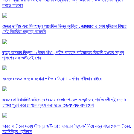
করতে পারবেন
মেজর ডালিম এবং মিনহাজুল আরেফিন ভিন্ন ব্যক্তি , জামায়াত ও শেখ মুজিবের বিষয়ে
সেই বিতর্কিত মন্তব্য করেননি
ছাত্র জনতার বিপ্লব : গৌরব গাঁথা , শহীদ ফারহান ফাইয়াজের বিজ্ঞানী হওয়ার স্বপ্ন
পুলিশের এক গুলীতেই শেষ
সংসদের ৩০০ জনকে করোনা পরীক্ষার নির্দেশ, এমপিরা পরীক্ষার বাইরে
একতরফা ট্রানজিট-করিডোরে বৈষম্য বাংলাদেশ-নেপাল-ভুটানের, প্রতিবেশী দুই দেশের
চাওয়া পূরণ করে দেশকে ধ্বংস করা হচ্ছে :জেএসএফ বাংলাদেশ
ভারত ও চীনের মধ্যে সীমান্ত জটিলতা : ভারতের ‘ভূখণ্ড’ নিয়ে নতুন শহর ঘোষণা চীনের,
নয়াদিল্লির প্রতিবাদ