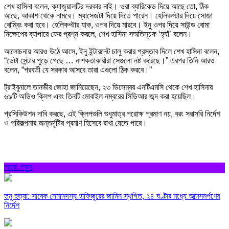
শেখ হাসিনা বলেন, ক্যাজুয়ালটির দরকার নাই। ওরা ব্যারিকেড দিয়ে আছে তো, ঠিক
আছে, আকাশ থেকে নামবে। ম্যাসেজটা দিয়ে দিতে পারেন। হেলিকপ্টার দিয়ে সোজা
বোম্বিং করা হবে। হেলিকপ্টার যাক, ওপর দিয়ে মারবে। ইনু ওপর দিয়ে সাউন্ড বোমা
নিক্ষেপের ব্যাপারে ফের প্রশ্ন করলে, শেখ হাসিনা সম্মতিসূচক ‘হ্যাঁ’ বলেন।
আলোচনায় আরও উঠে আসে, ইনু ইন্টারনেট চালু করার প্রস্তাব দিলে শেখ হাসিনা বলেন,
“ডেটা সেন্টার পুড়ে গেছে … নাশকতাকারীরা সেগুলো নষ্ট করেছে।” এরপর তিনি আরও
বলেন, “পরবর্তী যে সরকার আসবে তারা এগুলো ঠিক করবে।”
ট্রাইবুনালে তানভীর জোহা জানিয়েছেন, ২৩ ডিসেম্বর এনটিএমসি থেকে শেখ হাসিনার
৬৯টি অডিও ক্লিপ এবং তিনটি মোবাইল নম্বরের সিডিআর জব্দ করা হয়েছিল।
প্রসিকিউশন দাবি করছে, এই ক্লিপগুলি শুধুমাত্র পরোক্ষ প্রমাণ নয়, বরং সরাসরি নির্দেশ
ও পরিকল্পনার অন্তর্দৃষ্টির প্রমাণ হিসেবে রাখা যেতে পারে।
আরো পড়ুন
তনু হত্যা: সাবেক সেনাসদস্য হাফিজুরের জামিন স্থগিত, ২৪ ঘণ্টার মধ্যে আত্মসমর্পণের
নির্দেশ