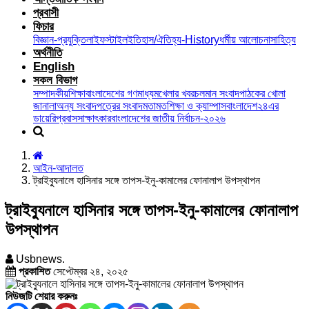
প্রবাসী
ফিচার
বিজ্ঞান-প্রযুক্তি
লাইফস্টাইল
ইতিহাস/ঐতিহ্য-History
ধর্মীয় আলোচনা
সাহিত্য
অর্থনীতি
English
সকল বিভাগ
সম্পাদকীয়
শিক্ষা
বাংলাদেশের গণমাধ্যম
খেলার খবর
চলমান সংবাদ
পাঠকের খোলা
জানালা
অন্য সংবাদপত্রের সংবাদ
মতামত
শিক্ষা ও ক্যাম্পাস
বাংলাদেশ২৪এর
ডায়েরি
প্রবাস
সাক্ষাৎকার
বাংলাদেশের জাতীয় নির্বাচন-২০২৬
আইন-আদালত
ট্রাইব্যুনালে হাসিনার সঙ্গে তাপস-ইনু-কামালের ফোনালাপ উপস্থাপন
ট্রাইব্যুনালে হাসিনার সঙ্গে তাপস-ইনু-কামালের ফোনালাপ
উপস্থাপন
Usbnews.
প্রকাশিত
সেপ্টেম্বর ২৪, ২০২৫
নিউজটি শেয়ার করুনঃ