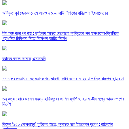
অধিকৃত পূর্ব জেরুজালেমে আরও ২৩০০ বাড়ি নির্মাণের পরিকল্পনা ইসরায়েলের
দীর্ঘ আট বছর পর রায় : দুর্ঘটনায় আহত যেকোনো ব্যক্তিকে সব হাসপাতাল-ক্লিনিকে
প্রাথমিক চিকিৎসা দিতে নির্দেশনা জারির নির্দেশ
র‍্যাবের বদলে আসছে এসআরবি
১১ দলের লংমার্চ ও মহাসমাবেশের ঘোষণা : দাবি আদায় না হওয়া পর্যন্ত রাজপথ ছাড়ব না
তনু হত্যা: সাবেক সেনাসদস্য হাফিজুরের জামিন স্থগিত, ২৪ ঘণ্টার মধ্যে আত্মসমর্পণের
নির্দেশ
কিমের ‘১২০ ক্ষেপণাস্ত্র’ পুতিনের হাতে, ব্যবহৃত হবে ইউক্রেন যুদ্ধে : রয়টার্সের