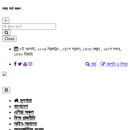
তথ্য সার্চ করুন
×
Close
৮ই আগস্ট, ২০২৬ খ্রিস্টাব্দ , ২৪শে শ্রাবণ, ১৪৩৩ বঙ্গাব্দ , ২৫শে সফর,
১৪৪৮ হিজরি
সার্চ
আপনি ও লিখুন
মূলপাতা
বাংলাদেশ
এশিয়া অঞ্চল
বিশ্ব রাজনীতি
আইন-আদালত
আন্তর্জাতিক সংবাদ