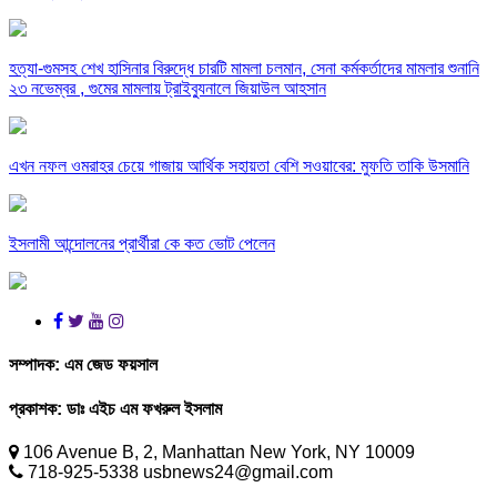
হত্যা-গুমসহ শেখ হাসিনার বিরুদ্ধে চারটি মামলা চলমান, সেনা কর্মকর্তাদের মামলার শুনানি
২৩ নভেম্বর , গুমের মামলায় ট্রাইব্যুনালে জিয়াউল আহসান
এখন নফল ওমরাহর চেয়ে গাজায় আর্থিক সহায়তা বেশি সওয়াবের: মুফতি তাকি উসমানি
ইসলামী আন্দোলনের প্রার্থীরা কে কত ভোট পেলেন
সম্পাদক:
এম জেড ফয়সাল
প্রকাশক:
ডাঃ এইচ এম ফখরুল ইসলাম
106 Avenue B, 2, Manhattan New York, NY 10009
718-925-5338 usbnews24@gmail.com