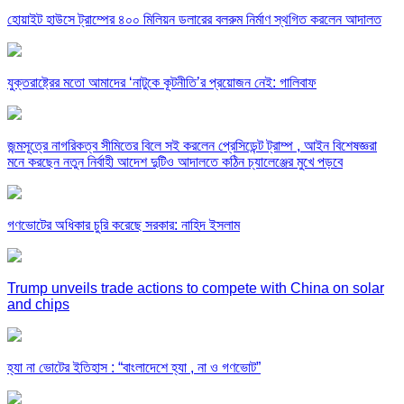
হোয়াইট হাউসে ট্রাম্পের ৪০০ মিলিয়ন ডলারের বলরুম নির্মাণ স্থগিত করলেন আদালত
যুক্তরাষ্ট্রের মতো আমাদের ‘নাটুকে কূটনীতি’র প্রয়োজন নেই: গালিবাফ
জন্মসূত্রে নাগরিকত্ব সীমিতের বিলে সই করলেন প্রেসিডেন্ট ট্রাম্প , আইন বিশেষজ্ঞরা
মনে করছেন নতুন নির্বাহী আদেশ দুটিও আদালতে কঠিন চ্যালেঞ্জের মুখে পড়বে
গণভোটের অধিকার চুরি করেছে সরকার: নাহিদ ইসলাম
Trump unveils trade actions to compete with China on solar
and chips
হ্যা না ভোটের ইতিহাস : “বাংলাদেশে হ্যা , না ও গণভোট”