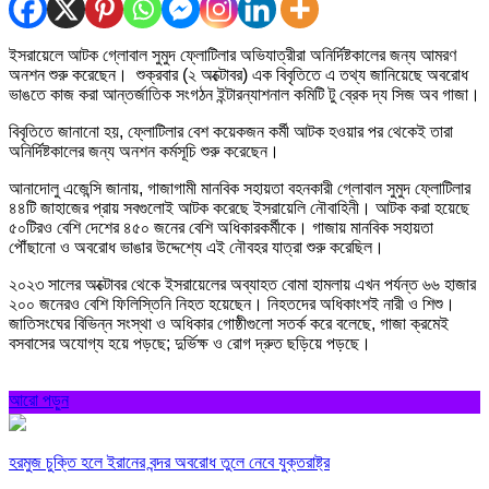
ইসরায়েলে আটক গ্লোবাল সুমুদ ফ্লোটিলার অভিযাত্রীরা অনির্দিষ্টকালের জন্য আমরণ
অনশন শুরু করেছেন। শুক্রবার (২ অক্টোবর) এক বিবৃতিতে এ তথ্য জানিয়েছে অবরোধ
ভাঙতে কাজ করা আন্তর্জাতিক সংগঠন ইন্টারন্যাশনাল কমিটি টু ব্রেক দ্য সিজ অব গাজা।
বিবৃতিতে জানানো হয়, ফ্লোটিলার বেশ কয়েকজন কর্মী আটক হওয়ার পর থেকেই তারা
অনির্দিষ্টকালের জন্য অনশন কর্মসূচি শুরু করেছেন।
আনাদোলু এজেন্সি জানায়, গাজাগামী মানবিক সহায়তা বহনকারী গ্লোবাল সুমুদ ফ্লোটিলার
৪৪টি জাহাজের প্রায় সবগুলোই আটক করেছে ইসরায়েলি নৌবাহিনী। আটক করা হয়েছে
৫০টিরও বেশি দেশের ৪৫০ জনের বেশি অধিকারকর্মীকে। গাজায় মানবিক সহায়তা
পৌঁছানো ও অবরোধ ভাঙার উদ্দেশ্যে এই নৌবহর যাত্রা শুরু করেছিল।
২০২৩ সালের অক্টোবর থেকে ইসরায়েলের অব্যাহত বোমা হামলায় এখন পর্যন্ত ৬৬ হাজার
২০০ জনেরও বেশি ফিলিস্তিনি নিহত হয়েছেন। নিহতদের অধিকাংশই নারী ও শিশু।
জাতিসংঘের বিভিন্ন সংস্থা ও অধিকার গোষ্ঠীগুলো সতর্ক করে বলেছে, গাজা ক্রমেই
বসবাসের অযোগ্য হয়ে পড়ছে; দুর্ভিক্ষ ও রোগ দ্রুত ছড়িয়ে পড়ছে।
আরো পড়ুন
হরমুজ চুক্তি হলে ইরানের বন্দর অবরোধ তুলে নেবে যুক্তরাষ্ট্র