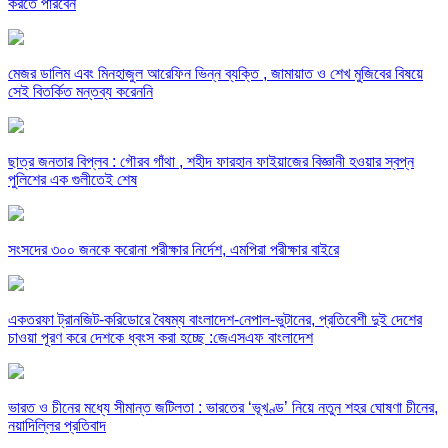
করতে পারবেন
মেজর ডালিম এবং মিনহাজুল আরেফিন ভিন্ন ব্যক্তি , জামায়াত ও শেখ মুজিবের বিষয়ে
সেই বিতর্কিত মন্তব্য করেননি
ছাত্র জনতার বিপ্লব : গৌরব গাঁথা , শহীদ ফারহান ফাইয়াজের বিজ্ঞানী হওয়ার স্বপ্ন
পুলিশের এক গুলীতেই শেষ
সংসদের ৩০০ জনকে করোনা পরীক্ষার নির্দেশ, এমপিরা পরীক্ষার বাইরে
একতরফা ট্রানজিট-করিডোরে বৈষম্য বাংলাদেশ-নেপাল-ভুটানের, প্রতিবেশী দুই দেশের
চাওয়া পূরণ করে দেশকে ধ্বংস করা হচ্ছে :জেএসএফ বাংলাদেশ
ভারত ও চীনের মধ্যে সীমান্ত জটিলতা : ভারতের ‘ভূখণ্ড’ নিয়ে নতুন শহর ঘোষণা চীনের,
নয়াদিল্লির প্রতিবাদ