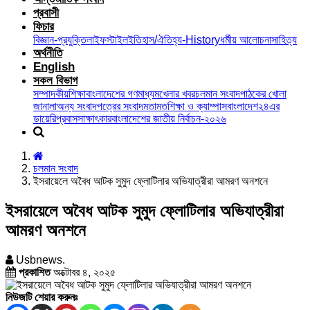
প্রবাসী
ফিচার
বিজ্ঞান-প্রযুক্তি
লাইফস্টাইল
ইতিহাস/ঐতিহ্য-History
ধর্মীয় আলোচনা
সাহিত্য
অর্থনীতি
English
সকল বিভাগ
সম্পাদকীয়
শিক্ষা
বাংলাদেশের গণমাধ্যম
খেলার খবর
চলমান সংবাদ
পাঠকের খোলা
জানালা
অন্য সংবাদপত্রের সংবাদ
মতামত
শিক্ষা ও ক্যাম্পাস
বাংলাদেশ২৪এর
ডায়েরি
প্রবাস
সাক্ষাৎকার
বাংলাদেশের জাতীয় নির্বাচন-২০২৬
চলমান সংবাদ
ইসরায়েলে অবৈধ আটক সুমুদ ফ্লোটিলার অভিযাত্রীরা আমরণ অনশনে
ইসরায়েলে অবৈধ আটক সুমুদ ফ্লোটিলার অভিযাত্রীরা
আমরণ অনশনে
Usbnews.
প্রকাশিত
অক্টোবর ৪, ২০২৫
নিউজটি শেয়ার করুনঃ