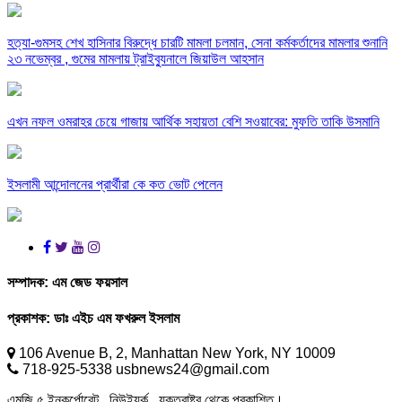
হত্যা-গুমসহ শেখ হাসিনার বিরুদ্ধে চারটি মামলা চলমান, সেনা কর্মকর্তাদের মামলার শুনানি
২৩ নভেম্বর , গুমের মামলায় ট্রাইব্যুনালে জিয়াউল আহসান
এখন নফল ওমরাহর চেয়ে গাজায় আর্থিক সহায়তা বেশি সওয়াবের: মুফতি তাকি উসমানি
ইসলামী আন্দোলনের প্রার্থীরা কে কত ভোট পেলেন
সম্পাদক:
এম জেড ফয়সাল
প্রকাশক:
ডাঃ এইচ এম ফখরুল ইসলাম
106 Avenue B, 2, Manhattan New York, NY 10009
718-925-5338 usbnews24@gmail.com
এমজি ৫ ইনকর্পোরেট , নিউইয়র্ক , যুক্তরাষ্ট্র থেকে প্রকাশিত।