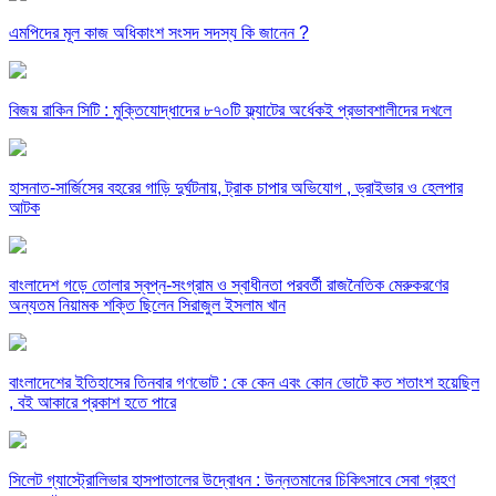
এমপিদের মূল কাজ অধিকাংশ সংসদ সদস্য কি জানেন ?
বিজয় রাকিন সিটি : মুক্তিযোদ্ধাদের ৮৭০টি ফ্ল্যাটের অর্ধেকই প্রভাবশালীদের দখলে
হাসনাত-সার্জিসের বহরের গাড়ি দুর্ঘটনায়, ট্রাক চাপার অভিযোগ , ড্রাইভার ও হেলপার
আটক
বাংলাদেশ গড়ে তোলার স্বপ্ন-সংগ্রাম ও স্বাধীনতা পরবর্তী রাজনৈতিক মেরুকরণের
অন্যতম নিয়ামক শক্তি ছিলেন সিরাজুল ইসলাম খান
বাংলাদেশের ইতিহাসের তিনবার গণভোট : কে কেন এবং কোন ভোটে কত শতাংশ হয়েছিল
, বই আকারে প্রকাশ হতে পারে
সিলেট গ্যাস্ট্রোলিভার হাসপাতালের উদ্বোধন : উন্নতমানের চিকিৎসাবে সেবা গ্রহণ