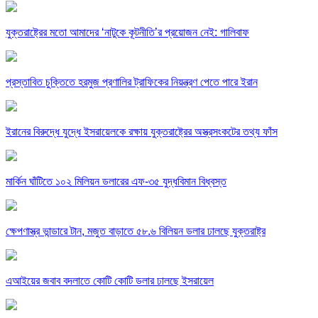
যুক্তরাষ্ট্রের মতো আমাদের ‘নাটুকে কূটনীতি’র প্রয়োজন নেই: গালিবাফ
প্রস্তাবিত চুক্তিতে হরমুজ প্রণালির ট্রাফিকের নিয়ন্ত্রণ পেতে পারে ইরান
ইরানের বিরুদ্ধে যুদ্ধে ইসরায়েলকে রক্ষায় যুক্তরাষ্ট্রের অস্ত্রসংকটের তথ্য ফাঁস
মার্কিন ঘাঁটিতে ১০২ মিলিয়ন ডলারের এফ-৩৫ যুদ্ধবিমান বিধ্বস্ত
ক্ষেপণাস্ত্র ভান্ডারে টান, মজুত বাড়াতে ৫৮.৬ বিলিয়ন ডলার ঢালছে যুক্তরাষ্ট্র
এআইয়ের জবাব বদলাতে কোটি কোটি ডলার ঢালছে ইসরায়েল