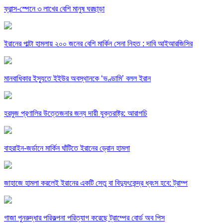
ফ্রান্স-স্পেনে ৩ লাখের বেশি মানুষ ঘরছাড়া
ইরানের পাল্টা হামলায় ২০০ জনের বেশি মার্কিন সেনা নিহত : দাবি আইআরজিসির
মানবাধিকার ইস্যুতে ইইউর অবস্থানকে ‘ভণ্ডামি’ বলল ইরান
হরমুজ প্রণালির উত্তেজনার জন্য দায়ী যুক্তরাষ্ট্র: আরাগচি
বাহরাইন-জর্ডানে মার্কিন ঘাঁটিতে ইরানের ড্রোন হামলা
জাহাজে হামলা করলেই ইরানের একটি সেতু বা বিদ্যুৎকেন্দ্র ধ্বংস হবে: ট্রাম্প
গাজা পুনরুদ্ধার পরিকল্পনা পরিত্যাগ করেছে ট্রাম্পের বোর্ড অব পিস