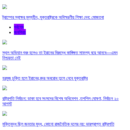
ট্রাম্পের স্বাক্ষর মূল্যহীন, যুক্তরাষ্ট্রকে অবিস্মরণীয় শিক্ষা দেব: মোজতবা
সর্বশেষ
জনপ্রিয়
স্থল অভিযান শুরু হলেও তা ইরানের বিরুদ্ধে কাঙ্ক্ষিত সাফল্য বয়ে আনবে—এমন
নিশ্চয়তা নেই
হরমুজ চুক্তি হলে ইরানের বন্দর অবরোধ তুলে নেবে যুক্তরাষ্ট্র
রাষ্ট্রপতি নির্বাচন: ডাকা হবে সংসদের বিশেষ অধিবেশন ,তপশিল ঘোষণা, নির্বাচন ২০
আগস্ট
মুক্তিযুদ্ধ ছিল জনতার যুদ্ধ, কোনো রাজনৈতিক দলের নয়: ভারপ্রাপ্ত রাষ্ট্রপতি