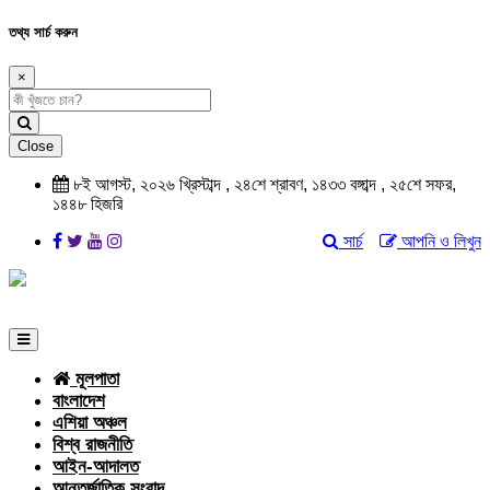
তথ্য সার্চ করুন
×
Close
৮ই আগস্ট, ২০২৬ খ্রিস্টাব্দ , ২৪শে শ্রাবণ, ১৪৩৩ বঙ্গাব্দ , ২৫শে সফর,
১৪৪৮ হিজরি
সার্চ
আপনি ও লিখুন
মূলপাতা
বাংলাদেশ
এশিয়া অঞ্চল
বিশ্ব রাজনীতি
আইন-আদালত
আন্তর্জাতিক সংবাদ