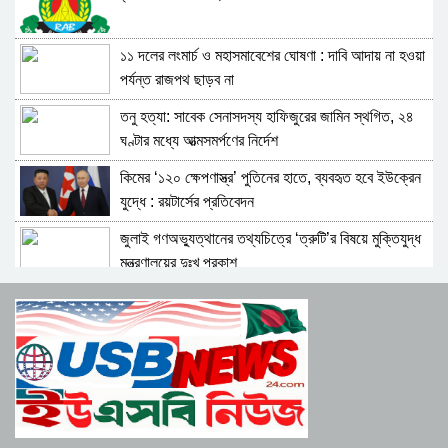
ট্রাম্পের সঙ্গে বৈঠকের প্রস্তুতি নিচ্ছেন জেলেনস্কি
১১ দলের লংমার্চ ও মহাসমাবেশের ঘোষণা : দাবি আদায় না হওয়া
বাংলাদেশসহ ৬০ দেশের পণ্যে যুক্তরাষ্ট্রের নতুন শুল্ক আরোপ
পর্যন্ত রাজপথ ছাড়ব না
তনু হত্যা: সাবেক সেনাসদস্য হাফিজুরের জামিন স্থগিত, ২৪
ভেনেজুয়েলার তেল বিক্রির ১৩ বিলিয়ন ডলার কোথায় সরাল
ঘণ্টার মধ্যে আত্মসমর্পণের নির্দেশ
ট্রাম্প প্রশাসন
কিমের ‘১২০ ক্ষেপণাস্ত্র’ পুতিনের হাতে, ব্যবহৃত হবে ইউক্রেন
জনগণের বদলে ২০ বছর ধরে ক্ষেপণাস্ত্রে অর্থ ঢেলেছে ইরান:
যুদ্ধে : রয়টার্সের প্রতিবেদন
রুবিও
জুলাই গণঅভ্যুত্থানের তথ্যচিত্রে ‘ত্রুটি’র বিষয়ে মুক্তিযুদ্ধ
ইউক্রেন যুদ্ধে সমর্থনের জন্য উত্তর কোরিয়াকে ধন্যবাদ
মন্ত্রণালয়ের দুঃখ প্রকাশ
জানালেন পুতিন
প্রস্তাবিত চুক্তিতে হরমুজ প্রণালির ট্রাফিকের নিয়ন্ত্রণ পেতে
মধ্যপ্রাচ্যে এফ-৩৫ সহ বিপুলসংখ্যক যুদ্ধবিমান পাঠাচ্ছে
পারে ইরান
যুক্তরাষ্ট্র
জাতিসংঘে জুলাই গণঅভ্যুত্থান দিবস পালিত
রয়টার্সের বিশ্লেষণ : ব্যর্থ প্রেসক্রিপশন, পুরোনো ফাঁদেই পা
দিচ্ছেন ট্রাম্প
জুলাই গণঅভ্যুত্থানে হত্যাকাণ্ডের বিচার নিশ্চিতের দাবি
সাংবাদিক নেতাদের