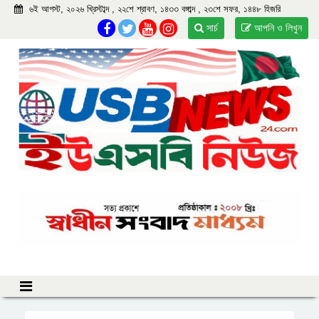
৬ই আগস্ট, ২০২৬ খ্রিস্টাব্দ , ২২শে শ্রাবণ, ১৪৩৩ বঙ্গাব্দ , ২৩শে সফর, ১৪৪৮ হিজরি
সার্চ
আপনি ও লিখুন