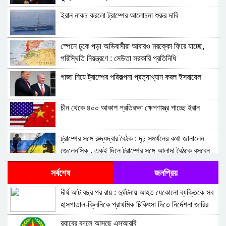
ইরান নাকচ করলো ট্রাম্পের আলোচনা শুরুর দাবি
স্পেনে ঢুকে পড়া অভিবাসীরা আবারও মরক্কো ফিরে যাচ্ছে,
পরিস্থিতি নিয়ন্ত্রণে : সেউতা সরকারি প্রতিনিধি
গাজা নিয়ে ট্রাম্পের পরিকল্পনা প্রত্যাখ্যান করল ইসরায়েল
চীন থেকে ৪০০ আকাশ প্রতিরক্ষা ক্ষেপণাস্ত্র পাচ্ছে ইরান
ট্রাম্পের সঙ্গে রুদ্ধদ্বার বৈঠক : দৃঢ় সমর্থনের কথা জানালেন
জেলেনস্কি , একই দিনে ট্রাম্পের সঙ্গে আলাদা বৈঠকে বসবেন
জেলেনস্কি ও নেতানিয়াহু
ইরানের যে স্থানে মার্কিন ‘বাংকার-বাস্টার’ বোমাও অকেজো
সর্বশেষ
জনপ্রিয়
দীর্ঘ আট বছর পর রায় : দুর্ঘটনায় আহত যেকোনো ব্যক্তিকে সব
ব্রিটেনের স্বার্থে ট্রাম্পের সমালোচনা করতেও পিছুপা হব না:
হাসপাতাল-ক্লিনিকে প্রাথমিক চিকিৎসা দিতে নির্দেশনা জারির
যুক্তরাজ্যের প্রধানমন্ত্রী বার্নহ্যাম
নির্দেশ
র‍্যাবের বদলে আসছে এসআরবি