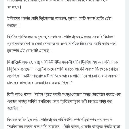
করেছেন।
ইলিনয়ের গভর্নর জেবি প্রিটজকার বলেছেন, ট্রাম্প একটি সংকট তৈরির চেষ্টা
করছেন।
বিবিসির প্রতিবেদন অনুসারে, ওরেগনের পোর্টল্যান্ডের একজন সরকারি বিচারক
প্রশাসনকে সেখানে সেনা মোতায়েনের ওপর সাময়িক নিষেধাজ্ঞা জারি করার পরও
ট্রাম্পের এই ঘোষণাটি এসেছে।
ডিপার্টমেন্ট অফ হোমল্যান্ড সিকিউরিটির সহকারী সচিব ট্রিসিয়া ম্যাকলাফলিন এক
বিবৃতিতে বলেছেন, ‘এজেন্টরা তাদের গাড়ি সরাতে পারেনি এবং গাড়ি থেকে বেরিয়ে
এসেছিল। আইন প্রয়োগকারী গাড়িতে আরেক গাড়ি দিয়ে ধাক্কা দেওয়া একজন
চালকের কাছে আধা-স্বয়ংক্রিয় অস্ত্রও ছিল।’
তিনি আরও বলেন, ‘আইন প্রয়োগকারী সংস্থাগুলোকে অস্ত্র মোতায়েন করতে এবং
একজন সশস্ত্র মার্কিন নাগরিকের ওপর প্রতিরক্ষামূলক গুলি চালাতে বাধ্য করা
হয়েছিল।’
বিচারক কারিন ইমারগুট পোর্টল্যান্ডের পরিস্থিতি সম্পর্কে ট্রাম্পের পদক্ষেপকে
‘সংবিধানের লঙ্ঘন’ বলে বর্ণনা নরেছেন। তিনি বলেন, ওরেগন রাজ্যের সম্মতি ছাড়া