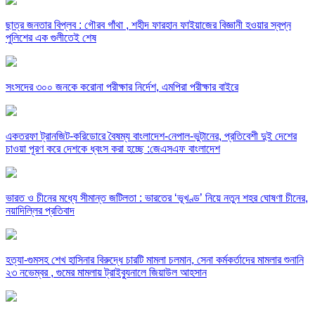
ছাত্র জনতার বিপ্লব : গৌরব গাঁথা , শহীদ ফারহান ফাইয়াজের বিজ্ঞানী হওয়ার স্বপ্ন
পুলিশের এক গুলীতেই শেষ
সংসদের ৩০০ জনকে করোনা পরীক্ষার নির্দেশ, এমপিরা পরীক্ষার বাইরে
একতরফা ট্রানজিট-করিডোরে বৈষম্য বাংলাদেশ-নেপাল-ভুটানের, প্রতিবেশী দুই দেশের
চাওয়া পূরণ করে দেশকে ধ্বংস করা হচ্ছে :জেএসএফ বাংলাদেশ
ভারত ও চীনের মধ্যে সীমান্ত জটিলতা : ভারতের ‘ভূখণ্ড’ নিয়ে নতুন শহর ঘোষণা চীনের,
নয়াদিল্লির প্রতিবাদ
হত্যা-গুমসহ শেখ হাসিনার বিরুদ্ধে চারটি মামলা চলমান, সেনা কর্মকর্তাদের মামলার শুনানি
২৩ নভেম্বর , গুমের মামলায় ট্রাইব্যুনালে জিয়াউল আহসান