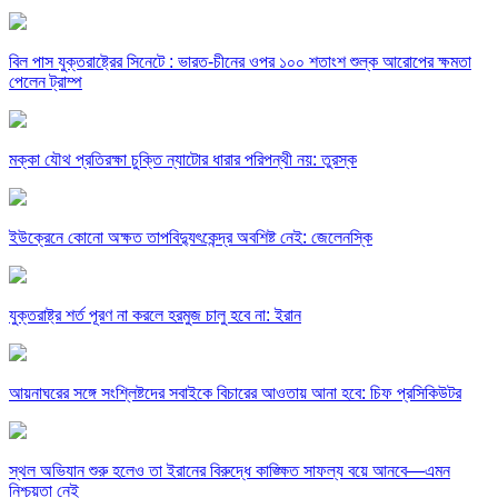
বিল পাস যুক্তরাষ্ট্রের সিনেটে : ভারত-চীনের ওপর ১০০ শতাংশ শুল্ক আরোপের ক্ষমতা
পেলেন ট্রাম্প
মক্কা যৌথ প্রতিরক্ষা চুক্তি ন্যাটোর ধারার পরিপন্থী নয়: তুরস্ক
ইউক্রেনে কোনো অক্ষত তাপবিদ্যুৎকেন্দ্র অবশিষ্ট নেই: জেলেনস্কি
যুক্তরাষ্ট্র শর্ত পূরণ না করলে হরমুজ চালু হবে না: ইরান
আয়নাঘরের সঙ্গে সংশ্লিষ্টদের সবাইকে বিচারের আওতায় আনা হবে: চিফ প্রসিকিউটর
স্থল অভিযান শুরু হলেও তা ইরানের বিরুদ্ধে কাঙ্ক্ষিত সাফল্য বয়ে আনবে—এমন
নিশ্চয়তা নেই