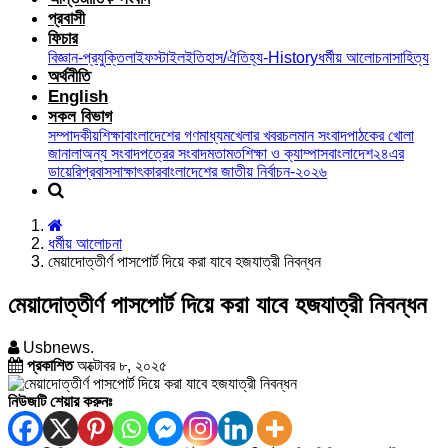
প্রবাসী
ফিচার
বিজ্ঞান-প্রযুক্তি
লাইফস্টাইল
ইতিহাস/ঐতিহ্য-History
ধর্মীয় আলোচনা
সাহিত্য
অর্থনীতি
English
সকল বিভাগ
সম্পাদকীয়
শিক্ষা
বাংলাদেশের গণমাধ্যম
খেলার খবর
চলমান সংবাদ
পাঠকের খোলা
জানালা
অন্য সংবাদপত্রের সংবাদ
মতামত
শিক্ষা ও ক্যাম্পাস
বাংলাদেশ২৪এর
ডায়েরি
প্রবাস
সাক্ষাৎকার
বাংলাদেশের জাতীয় নির্বাচন-২০২৬
ধর্মীয় আলোচনা
মেয়াদোত্তীর্ণ পাসপোর্ট দিয়ে করা যাবে হজযাত্রী নিবন্ধন
মেয়াদোত্তীর্ণ পাসপোর্ট দিয়ে করা যাবে হজযাত্রী নিবন্ধন
Usbnews.
প্রকাশিত
অক্টোবর ৮, ২০২৫
নিউজটি শেয়ার করুনঃ