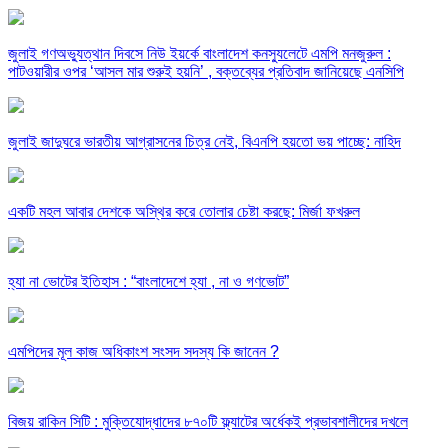
জুলাই গণঅভ্যুত্থান দিবসে নিউ ইয়র্কে বাংলাদেশ কনস্যুলেটে এমপি মনজুরুল :
পাটওয়ারীর ওপর ‘আসল মার শুরুই হয়নি’ , বক্তব্যের প্রতিবাদ জানিয়েছে এনসিপি
জুলাই জাদুঘরে ভারতীয় আগ্রাসনের চিত্র নেই, বিএনপি হয়তো ভয় পাচ্ছে: নাহিদ
একটি মহল আবার দেশকে অস্থির করে তোলার চেষ্টা করছে: মির্জা ফখরুল
হ্যা না ভোটের ইতিহাস : “বাংলাদেশে হ্যা , না ও গণভোট”
এমপিদের মূল কাজ অধিকাংশ সংসদ সদস্য কি জানেন ?
বিজয় রাকিন সিটি : মুক্তিযোদ্ধাদের ৮৭০টি ফ্ল্যাটের অর্ধেকই প্রভাবশালীদের দখলে