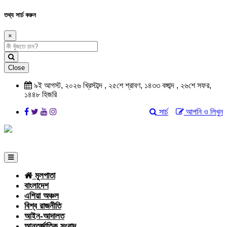
তথ্য সার্চ করুন
×
Close
৯ই আগস্ট, ২০২৬ খ্রিস্টাব্দ , ২৫শে শ্রাবণ, ১৪৩৩ বঙ্গাব্দ , ২৬শে সফর,
১৪৪৮ হিজরি
সার্চ
আপনি ও লিখুন
মূলপাতা
বাংলাদেশ
এশিয়া অঞ্চল
বিশ্ব রাজনীতি
আইন-আদালত
আন্তর্জাতিক সংবাদ