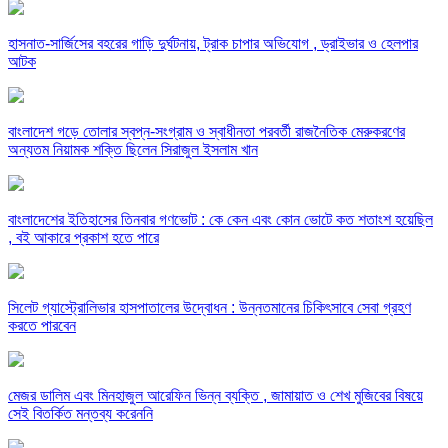
হাসনাত-সার্জিসের বহরের গাড়ি দুর্ঘটনায়, ট্রাক চাপার অভিযোগ , ড্রাইভার ও হেলপার
আটক
বাংলাদেশ গড়ে তোলার স্বপ্ন-সংগ্রাম ও স্বাধীনতা পরবর্তী রাজনৈতিক মেরুকরণের
অন্যতম নিয়ামক শক্তি ছিলেন সিরাজুল ইসলাম খান
বাংলাদেশের ইতিহাসের তিনবার গণভোট : কে কেন এবং কোন ভোটে কত শতাংশ হয়েছিল
, বই আকারে প্রকাশ হতে পারে
সিলেট গ্যাস্ট্রোলিভার হাসপাতালের উদ্বোধন : উন্নতমানের চিকিৎসাবে সেবা গ্রহণ
করতে পারবেন
মেজর ডালিম এবং মিনহাজুল আরেফিন ভিন্ন ব্যক্তি , জামায়াত ও শেখ মুজিবের বিষয়ে
সেই বিতর্কিত মন্তব্য করেননি