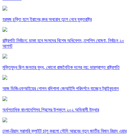
হরমুজ চুক্তি হলে ইরানের বন্দর অবরোধ তুলে নেবে যুক্তরাষ্ট্র
রাষ্ট্রপতি নির্বাচন: ডাকা হবে সংসদের বিশেষ অধিবেশন ,তপশিল ঘোষণা, নির্বাচন ২০
আগস্ট
মুক্তিযুদ্ধ ছিল জনতার যুদ্ধ, কোনো রাজনৈতিক দলের নয়: ভারপ্রাপ্ত রাষ্ট্রপতি
আজ ডিজিএফআইয়ের গোপন বন্দিশালা জেআইসি পরিদর্শনে যাচ্ছেন ট্রাইব্যুনাল
অর্ধশতাধিক বাংলাদেশিসহ গ্রিসের উপকূলে ২০২ অভিবাসী উদ্ধার
ঢাকা-রিয়াদ সরাসরি ফ্লাইট চালু করলো সৌদি আরবের নতুন জাতীয় বিমান রিয়াদ এয়ার