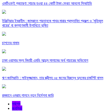
এমটিএফই প্রতারণা :পাচার হওয়া ৪৪ কোটি টাকা ফেরত আনলো সিআইডি
ইঞ্জিনিয়ার ইবরাহীম : জামরাতে শয়তানকে পাথর মারার প্রস্তাবিত প্রকল্প ও ‘মুহিব্বুল
খায়ের’ বা কল্যাণকামী উপাধিতে ভূষিত
চাশতের নামায
ঢাকা ওয়াসার সদ্য বিদায়ী এমডি আব্দুস সালামের অর্থ পাচারের অভিযোগ
ঋণ জালিয়াতি : সাইফুজ্জামান, তার স্ত্রীসহ ৩৫ জনের বিরুদ্ধে দুদকের চার্জশিট বাসস
রমজানে ওমরাহ পালনে নতুন নির্দেশনা জারি
সর্বশেষ
জনপ্রিয়