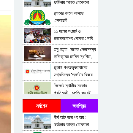
দুর্ঘটনায় আহত যেকোনো
ব্যক্তিকে সব হাসপাতাল-
র‍্যাবের বদলে আসছে
ক্লিনিকে প্রাথমিক চিকিৎসা
এসআরবি
দিতে নির্দেশনা জারির নির্দেশ
১১ দলের লংমার্চ ও
মহাসমাবেশের ঘোষণা : দাবি
আদায় না হওয়া পর্যন্ত
তনু হত্যা: সাবেক সেনাসদস্য
রাজপথ ছাড়ব না
হাফিজুরের জামিন স্থগিত,
২৪ ঘণ্টার মধ্যে আত্মসমর্পণের
জুলাই গণঅভ্যুত্থানের
নির্দেশ
তথ্যচিত্রে ‘ত্রুটি’র বিষয়ে
মুক্তিযুদ্ধ মন্ত্রণালয়ের দুঃখ
সিলেটে স্থানীয় সরকার
প্রকাশ
প্রতিমন্ত্রী : চলতি বছরেই
স্থানীয় সরকারের পাঁচ স্তরের
জাতিসংঘে জুলাই
সর্বশেষ
জনপ্রিয়
নির্বাচন
গণঅভ্যুত্থান দিবস পালিত
দীর্ঘ আট বছর পর রায় :
জুলাই গণঅভ্যুত্থানে
দুর্ঘটনায় আহত যেকোনো
হত্যাকাণ্ডের বিচার নিশ্চিতের
ব্যক্তিকে সব হাসপাতাল-