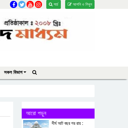
সার্চ
আপনি ও লিখুন
সকল বিভাগ
আরো পড়ুন
দীর্ঘ আট বছর পর রায় :