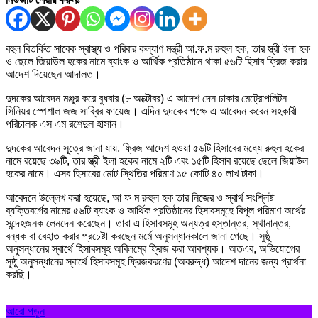
বহুল বিতর্কিত সাবেক স্বাস্থ্য ও পরিবার কল্যাণ মন্ত্রী আ.ফ.ম রুহুল হক, তার স্ত্রী ইলা হক
ও ছেলে জিয়াউল হকের নামে ব্যাংক ও আর্থিক প্রতিষ্ঠানে থাকা ৫৬টি হিসাব ফ্রিজ করার
আদেশ দিয়েছেন আদালত।
দুদকের আবেদন মঞ্জুর করে বুধবার (৮ অক্টোবর) এ আদেশ দেন ঢাকার মেট্রোপলিটন
সিনিয়র স্পেশাল জজ সাব্বির ফায়েজ। এদিন দুদকের পক্ষে এ আবেদন করেন সহকারী
পরিচালক এস এম রশেদুল হাসান।
দুদকের আবেদন সূত্রে জানা যায়, ফ্রিজ আদেশ হওয়া ৫৬টি হিসাবের মধ্যে রুহুল হকের
নামে রয়েছে ৩৯টি, তার স্ত্রী ইলা হকের নামে ২টি এবং ১৫টি হিসাব রয়েছে ছেলে জিয়াউল
হকের নামে। এসব হিসাবের মোট স্থিতির পরিমাণ ১৫ কোটি ৪০ লাখ টাকা।
আবেদনে উল্লেখ করা হয়েছে, আ ফ ম রুহুল হক তার নিজের ও স্বার্থ সংশ্লিষ্ট
ব্যক্তিবর্গের নামের ৫৬টি ব্যাংক ও আর্থিক প্রতিষ্ঠানের হিসাবসমূহে বিপুল পরিমাণ অর্থের
সন্দেহজনক লেনদেন করেছেন। তারা এ হিসাবসমূহ অন্যত্র হস্তান্তর, স্থানান্তর,
বন্ধক বা বেহাত করার প্রচেষ্টা করছেন মর্মে অনুসন্ধানকালে জানা গেছে। সুষ্ঠু
অনুসন্ধানের স্বার্থে হিসাবসমূহ অবিলম্বে ফ্রিজ করা আবশ্যক। অতএব, অভিযোগের
সুষ্ঠু অনুসন্ধানের স্বার্থে হিসাবসমূহ ফ্রিজকরণের (অবরুদ্ধ) আদেশ দানের জন্য প্রার্থনা
করছি।
আরো পড়ুন