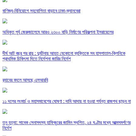
বাণিজ্য-বিনিয়োগে সহযোগিতা বাড়াবে ঢাকা-ক্যানবেরা
অধিকৃত পূর্ব জেরুজালেমে আরও ২৩০০ বাড়ি নির্মাণের পরিকল্পনা ইসরায়েলের
দীর্ঘ আট বছর পর রায় : দুর্ঘটনায় আহত যেকোনো ব্যক্তিকে সব হাসপাতাল-ক্লিনিকে
প্রাথমিক চিকিৎসা দিতে নির্দেশনা জারির নির্দেশ
র‍্যাবের বদলে আসছে এসআরবি
১১ দলের লংমার্চ ও মহাসমাবেশের ঘোষণা : দাবি আদায় না হওয়া পর্যন্ত রাজপথ ছাড়ব না
তনু হত্যা: সাবেক সেনাসদস্য হাফিজুরের জামিন স্থগিত, ২৪ ঘণ্টার মধ্যে আত্মসমর্পণের
নির্দেশ