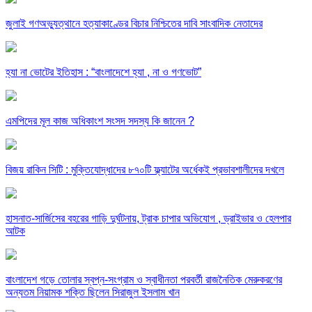
জুলাই গণঅভ্যুত্থানে হত্যাকাণ্ডের বিচার নিশ্চিতের দাবি সাংবাদিক নেতাদের
হ্যা না ভোটের ইতিহাস : “বাংলাদেশে হ্যা , না ও গণভোট”
এমপিদের মূল কাজ অধিকাংশ সংসদ সদস্য কি জানেন ?
বিজয় রাকিন সিটি : মুক্তিযোদ্ধাদের ৮৭০টি ফ্ল্যাটের অর্ধেকই প্রভাবশালীদের দখলে
হাসনাত-সার্জিসের বহরের গাড়ি দুর্ঘটনায়, ট্রাক চাপার অভিযোগ , ড্রাইভার ও হেলপার
আটক
বাংলাদেশ গড়ে তোলার স্বপ্ন-সংগ্রাম ও স্বাধীনতা পরবর্তী রাজনৈতিক মেরুকরণের
অন্যতম নিয়ামক শক্তি ছিলেন সিরাজুল ইসলাম খান