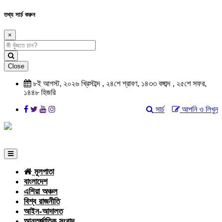
তথ্য সার্চ করুন
×
Close
৮ই আগস্ট, ২০২৬ খ্রিস্টাব্দ , ২৪শে শ্রাবণ, ১৪৩৩ বঙ্গাব্দ , ২৫শে সফর,
১৪৪৮ হিজরি
সার্চ
আপনি ও লিখুন
মূলপাতা
বাংলাদেশ
এশিয়া অঞ্চল
বিশ্ব রাজনীতি
আইন-আদালত
আন্তর্জাতিক সংবাদ