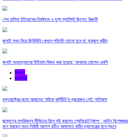
শেখ হাসিনা ইতিহাসের নিকৃষ্টতম ও ঘৃণ্য ফ্যাসিস্ট ছিলেন: রিজভী
জুলাই সনদ নিয়ে ছিনিমিনি খেললে পরিণতি ভালো হবে না: ফয়জুল করীম
জুলাই অভ্যুত্থানের ইতিহাস বিকৃত করা হয়েছে: আখতার হোসেন এমপি
সর্বশেষ
জনপ্রিয়
যুক্তরাষ্ট্রের মতো আমাদের ‘নাটুকে কূটনীতি’র প্রয়োজন নেই: গালিবাফ
জন্মসূত্রে নাগরিকত্ব সীমিতের বিলে সই করলেন প্রেসিডেন্ট ট্রাম্প , আইন বিশেষজ্ঞরা
মনে করছেন নতুন নির্বাহী আদেশ দুটিও আদালতে কঠিন চ্যালেঞ্জের মুখে পড়বে