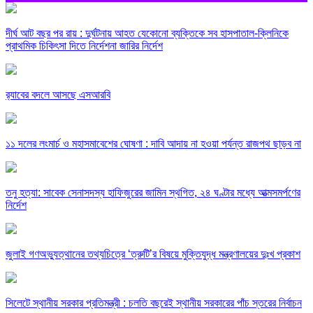
দীর্ঘ আট বছর পর রায় : দুর্ঘটনায় আহত যেকোনো ব্যক্তিকে সব হাসপাতাল-ক্লিনিকে
প্রাথমিক চিকিৎসা দিতে নির্দেশনা জারির নির্দেশ
র‍্যাবের বদলে আসছে এসআরবি
১১ দলের লংমার্চ ও মহাসমাবেশের ঘোষণা : দাবি আদায় না হওয়া পর্যন্ত রাজপথ ছাড়ব না
তনু হত্যা: সাবেক সেনাসদস্য হাফিজুরের জামিন স্থগিত, ২৪ ঘণ্টার মধ্যে আত্মসমর্পণের
নির্দেশ
জুলাই গণঅভ্যুত্থানের তথ্যচিত্রে ‘ত্রুটি’র বিষয়ে মুক্তিযুদ্ধ মন্ত্রণালয়ের দুঃখ প্রকাশ
সিলেটে স্থানীয় সরকার প্রতিমন্ত্রী : চলতি বছরেই স্থানীয় সরকারের পাঁচ স্তরের নির্বাচন