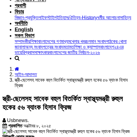
প্রবাসী
ফিচার
বিজ্ঞান-প্রযুক্তি
লাইফস্টাইল
ইতিহাস/ঐতিহ্য-History
ধর্মীয় আলোচনা
সাহিত্য
অর্থনীতি
English
সকল বিভাগ
সম্পাদকীয়
শিক্ষা
বাংলাদেশের গণমাধ্যম
খেলার খবর
চলমান সংবাদ
পাঠকের খোলা
জানালা
অন্য সংবাদপত্রের সংবাদ
মতামত
শিক্ষা ও ক্যাম্পাস
বাংলাদেশ২৪এর
ডায়েরি
প্রবাস
সাক্ষাৎকার
বাংলাদেশের জাতীয় নির্বাচন-২০২৬
আইন-আদালত
স্ত্রী-ছেলেসহ সাবেক বহুল বিতর্কিত স্বাস্থ্যমন্ত্রী রুহুল হকের ৫৬ ব্যাংক হিসাব
ফ্রিজ
স্ত্রী-ছেলেসহ সাবেক বহুল বিতর্কিত স্বাস্থ্যমন্ত্রী রুহুল
হকের ৫৬ ব্যাংক হিসাব ফ্রিজ
Usbnews.
প্রকাশিত
অক্টোবর ৮, ২০২৫
নিউজটি শেয়ার করুনঃ