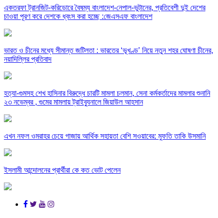
একতরফা ট্রানজিট-করিডোরে বৈষম্য বাংলাদেশ-নেপাল-ভুটানের, প্রতিবেশী দুই দেশের
চাওয়া পূরণ করে দেশকে ধ্বংস করা হচ্ছে :জেএসএফ বাংলাদেশ
ভারত ও চীনের মধ্যে সীমান্ত জটিলতা : ভারতের ‘ভূখণ্ড’ নিয়ে নতুন শহর ঘোষণা চীনের,
নয়াদিল্লির প্রতিবাদ
হত্যা-গুমসহ শেখ হাসিনার বিরুদ্ধে চারটি মামলা চলমান, সেনা কর্মকর্তাদের মামলার শুনানি
২৩ নভেম্বর , গুমের মামলায় ট্রাইব্যুনালে জিয়াউল আহসান
এখন নফল ওমরাহর চেয়ে গাজায় আর্থিক সহায়তা বেশি সওয়াবের: মুফতি তাকি উসমানি
ইসলামী আন্দোলনের প্রার্থীরা কে কত ভোট পেলেন