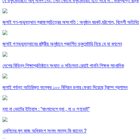
যে ডকুমেন্টারিতে আবু সাঈদ নেই, সেটি কোনো ডকুমেন্টারিই হতে পারে না : ভারপ্রাপ্ত রাষ্ট্
জুলাই গণ-অভ্যুত্থান প্রামাণ্যচিত্রের অসংগতি : অনুষ্ঠান বয়কট,হট্টগোল, বিদেশী অতিথি
জুলাই গণঅভ্যুত্থানের রাষ্ট্রীয় অনুষ্ঠানে প্রদর্শিত ডকুমেন্টারি নিয়ে যে যা বললেন
দেশের বিভিন্ন শিক্ষাপ্রতিষ্ঠানে সংঘাত ও সহিংসতা,রেহাই পাননি শিক্ষক সাংবাদিক
জুলাই পর্যন্ত অতিরিক্ত শুল্কের ১০০ বিলিয়ন ডলার ফেরত দিয়েছে ট্রাম্প প্রশাসন
হ্যা না ভোটের ইতিহাস : “বাংলাদেশে হ্যা , না ও গণভোট”
এমপিদের মূল কাজ অধিকাংশ সংসদ সদস্য কি জানেন ?