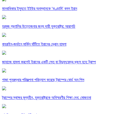
মানবাধিকার ইস্যুতে ইইউর অবস্থানকে ‘ভণ্ডামি’ বলল ইরান
হরমুজ প্রণালির উত্তেজনার জন্য দায়ী যুক্তরাষ্ট্র: আরাগচি
বাহরাইন-জর্ডানে মার্কিন ঘাঁটিতে ইরানের ড্রোন হামলা
জাহাজে হামলা করলেই ইরানের একটি সেতু বা বিদ্যুৎকেন্দ্র ধ্বংস হবে: ট্রাম্প
গাজা পুনরুদ্ধার পরিকল্পনা পরিত্যাগ করেছে ট্রাম্পের বোর্ড অব পিস
ট্রাম্পের স্বাক্ষর মূল্যহীন, যুক্তরাষ্ট্রকে অবিস্মরণীয় শিক্ষা দেব: মোজতবা