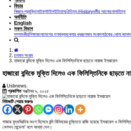
প্রবাসী
ফিচার
বিজ্ঞান-প্রযুক্তি
লাইফস্টাইল
ইতিহাস/ঐতিহ্য-History
ধর্মীয় আলোচনা
সাহিত্য
অর্থনীতি
English
সকল বিভাগ
সম্পাদকীয়
শিক্ষা
বাংলাদেশের গণমাধ্যম
খেলার খবর
চলমান সংবাদ
পাঠকের খোলা জানাল
চলমান সংবাদ
হাজারো বন্দিকে মুক্তি দিলেও এক ফিলিস্তিনিকে ছাড়তে নারাজ ইসরায়েল
হাজারো বন্দিকে মুক্তি দিলেও এক ফিলিস্তিনিকে ছাড়তে ন
Usbnews.
প্রকাশিত
অক্টোবর ৯, ২০২৫
নিউজটি শেয়ার করুনঃ
গাজায় যুদ্ধবিরতির অংশ হিসেবে বন্দি বিনিময়ের চুক্তিতে রাজি হয়েছে ইসরায়েল ও ফিলিস
নেলসন মেন্ডেলা’ বলে আখ্যা দেন।