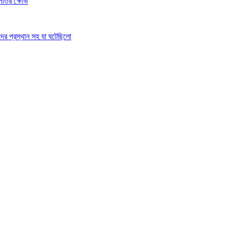
রপতির ক্ষোভ
দের প্রস্থান সহ যা ঘটেছিলো