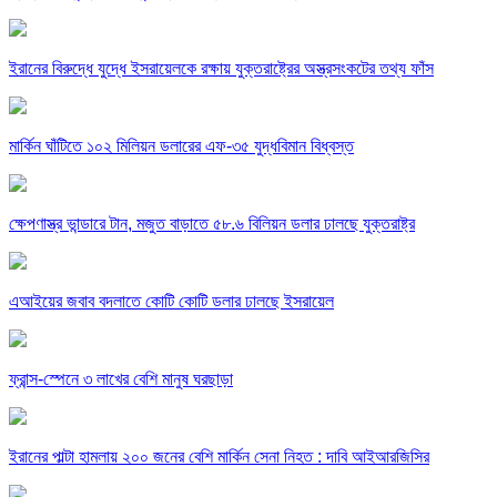
ইরানের বিরুদ্ধে যুদ্ধে ইসরায়েলকে রক্ষায় যুক্তরাষ্ট্রের অস্ত্রসংকটের তথ্য ফাঁস
মার্কিন ঘাঁটিতে ১০২ মিলিয়ন ডলারের এফ-৩৫ যুদ্ধবিমান বিধ্বস্ত
ক্ষেপণাস্ত্র ভান্ডারে টান, মজুত বাড়াতে ৫৮.৬ বিলিয়ন ডলার ঢালছে যুক্তরাষ্ট্র
এআইয়ের জবাব বদলাতে কোটি কোটি ডলার ঢালছে ইসরায়েল
ফ্রান্স-স্পেনে ৩ লাখের বেশি মানুষ ঘরছাড়া
ইরানের পাল্টা হামলায় ২০০ জনের বেশি মার্কিন সেনা নিহত : দাবি আইআরজিসির