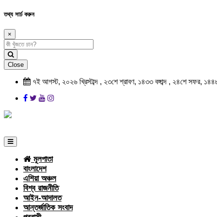
তথ্য সার্চ করুন
×
Close
৭ই আগস্ট, ২০২৬ খ্রিস্টাব্দ , ২৩শে শ্রাবণ, ১৪৩৩ বঙ্গাব্দ , ২৪শে সফর, ১৪৪
মূলপাতা
বাংলাদেশ
এশিয়া অঞ্চল
বিশ্ব রাজনীতি
আইন-আদালত
আন্তর্জাতিক সংবাদ