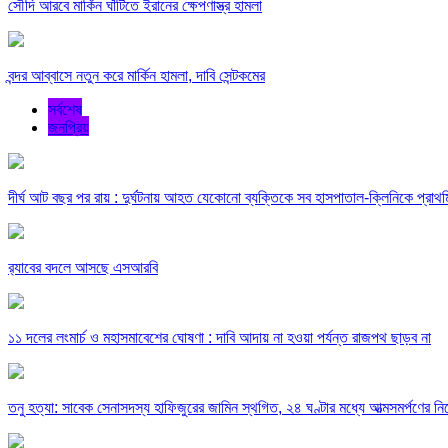
সৌদি আরবে মার্কিন ঘাঁটিতে ইরানের ক্ষেপণাস্ত্র হামলা
বন্দর আব্বাসে নতুন করে মার্কিন হামলা, দাবি সেন্টকমের
সর্বশেষ
জনপ্রিয়
দীর্ঘ আট বছর পর রায় : দুর্ঘটনায় আহত যেকোনো ব্যক্তিকে সব হাসপাতাল-ক্লিনিকে প্রাথমিক
র‍্যাবের বদলে আসছে এসআরবি
১১ দলের লংমার্চ ও মহাসমাবেশের ঘোষণা : দাবি আদায় না হওয়া পর্যন্ত রাজপথ ছাড়ব না
তনু হত্যা: সাবেক সেনাসদস্য হাফিজুরের জামিন স্থগিত, ২৪ ঘণ্টার মধ্যে আত্মসমর্পণের নির