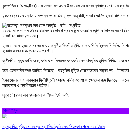
বৃহস্পতিবার (৯ অক্টোবর) এক সংবাদ সম্মেলনে ইসরায়েল সরকারের মুখপাত্র শোশ বেদ্রোসিয়
যুক্তরাষ্ট্রের মধ্যস্থতায় সম্পন্ন হওয়া এই চুক্তি অনুযায়ী, গাজায় আটক ইসরায়েলি নাগর
১৯৫৯ সালে পশ্চিম তীরের রামাল্লার কোবারা গ্রামে জন্ম নেওয়া বারঘুতি ফাতাহ দলের শী
যাবজ্জীবন কারাদণ্ড দেয়।
২০০০ থেকে ২০০৫ সালের মধ্যে অনুষ্ঠিত দ্বিতীয় ইন্তিফাদায় তিনি ছিলেন ফিলিস্তিনি প
হওয়ার সবচেয়ে সম্ভাবনাময় প্রার্থী।
কূটনৈতিক সূত্র জানিয়েছে, কাতার ও মিসরসহ কয়েকটি দেশ বারঘুতির মুক্তি নিশ্চিত কর
তবে তেলআবিব স্পষ্ট জানিয়ে দিয়েছে—বারঘুতির মুক্তি কোনোভাবেই সম্ভব নয়। ইসরায়েলি ক
ইসরায়েলের এই অবস্থান ফিলিস্তিনি সমাজে গভীর হতাশা ও ক্ষোভের জন্ম দিয়েছে। অনেকেই 
আত্মত্যাগ ও স্বাধীনতার প্রতীক।
সূত্র : টাইমস অব ইসরায়েল ও মিডল ইস্ট আই
আরো পড়ুন
প্রস্তাবিত চুক্তিতে হরমুজ প্রণালির ট্রাফিকের নিয়ন্ত্রণ পেতে পারে ইরান