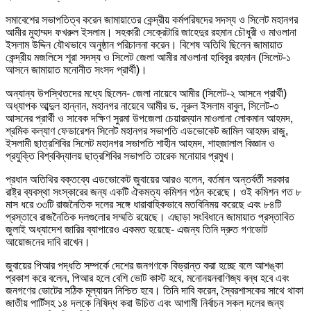
সমাবেশের সভাপতিত্ব করেন জামায়াতের কেন্দ্রীয় কর্মপরিষদের সদস্য ও সিলেট মহানগর
আমীর মুহাম্মদ ফখরুল ইসলাম। সহকারী সেক্রেটারি জাহেদুর রহমান চৌধুরী ও মাওলানা
ইসলাম উদ্দিন যৌথভাবে অনুষ্ঠান পরিচালনা করেন। বিশেষ অতিথি ছিলেন জামায়াত
কেন্দ্রীয় মজলিসে শূরা সদস্য ও সিলেট জেলা আমীর মাওলানা হাবিবুর রহমান (সিলেট-১
আসনে জামায়াত মনোনীত সংসদ প্রার্থী)।
অন্যান্য উপস্থিতদের মধ্যে ছিলেন- জেলা নায়েবে আমীর (সিলেট-২ আসনে প্রার্থী)
অধ্যাপক আব্দুল হান্নান, মহানগর নায়েবে আমীর ড. নূরুল ইসলাম বাবুল, সিলেট-৩
আসনের প্রার্থী ও সাবেক দক্ষিণ সুরমা উপজেলা চেয়ারম্যান মাওলানা লোকমান আহমদ,
শ্রমিক কল্যাণ ফেডারেশন সিলেট মহানগর সভাপতি এডভোকেট জামিল আহমদ রাজু,
ইসলামী ছাত্রশিবির সিলেট মহানগর সভাপতি শাহীন আহমদ, শাহজালাল বিজ্ঞান ও
প্রযুক্তি বিশ্ববিদ্যালয় ছাত্রশিবির সভাপতি তারেক মনোয়ার প্রমুখ।
প্রধান অতিথির বক্তব্যে এডভোকেট জুবায়ের আরও বলেন, বর্তমান অন্তর্বর্তী সরকার
রাষ্ট্র ব্যবস্থা সংস্কারের জন্য একটি ঐকমত্য কমিশন গঠন করেছে। ওই কমিশন গত ৮
মাস ধরে ৩৩টি রাজনৈতিক দলের সঙ্গে ধারাবাহিকভাবে মতবিনিময় করেছে এবং ৮৪টি
প্রস্তাবে রাজনৈতিক দলগুলোর সম্মতি রয়েছে। এছাড়া সংবিধানে জামায়াত প্রস্তাবিত
জুলাই অধ্যাদেশ জারির ব্যাপারেও একমত হয়েছে- এজন্য তিনি দ্রুত গণভোট
আয়োজনের দাবি রাখেন।
জুবায়ের পিআর পদ্ধতি সম্পর্কে দেশের জনগণকে বিভ্রান্ত করা হচ্ছে বলে আশঙ্কা
প্রকাশ করে বলেন, পিআর হলে বেশি ভোট কাস্ট হবে, মনোনয়নবাণিজ্য বন্ধ হবে এবং
জনগণের ভোটের সঠিক মূল্যায়ন নিশ্চিত হবে। তিনি দাবি করেন, স্বৈরশাসকের সাথে থাকা
জাতীয় পার্টিসহ ১৪ দলকে নিষিদ্ধ করা উচিত এবং আগামী নির্বাচন সকল দলের জন্য