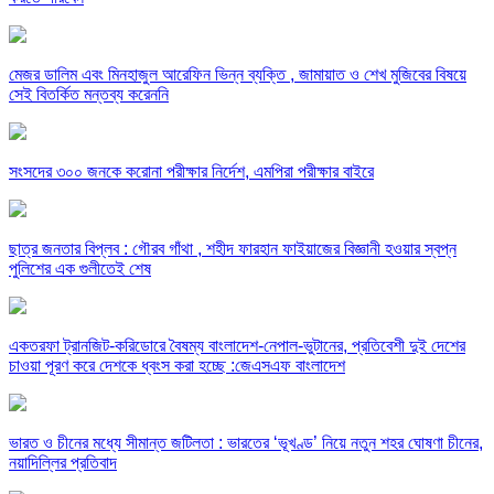
মেজর ডালিম এবং মিনহাজুল আরেফিন ভিন্ন ব্যক্তি , জামায়াত ও শেখ মুজিবের বিষয়ে
সেই বিতর্কিত মন্তব্য করেননি
সংসদের ৩০০ জনকে করোনা পরীক্ষার নির্দেশ, এমপিরা পরীক্ষার বাইরে
ছাত্র জনতার বিপ্লব : গৌরব গাঁথা , শহীদ ফারহান ফাইয়াজের বিজ্ঞানী হওয়ার স্বপ্ন
পুলিশের এক গুলীতেই শেষ
একতরফা ট্রানজিট-করিডোরে বৈষম্য বাংলাদেশ-নেপাল-ভুটানের, প্রতিবেশী দুই দেশের
চাওয়া পূরণ করে দেশকে ধ্বংস করা হচ্ছে :জেএসএফ বাংলাদেশ
ভারত ও চীনের মধ্যে সীমান্ত জটিলতা : ভারতের ‘ভূখণ্ড’ নিয়ে নতুন শহর ঘোষণা চীনের,
নয়াদিল্লির প্রতিবাদ