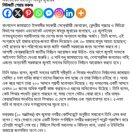
নিউজটি শেয়ার করুনঃ
বাংলাদেশ জামায়াতে ইসলামীর সহকারী সেক্রেটারী জেনারেল, কেন্দ্রীয় প্রচার ও মিডিয়া
বিভাগের প্রধান এডভোকেট এহসানুল মাহবুব জুবায়ের বলেছেন, ২৪ জুলাইয়ের
গণঅভ্যুত্থান স্বাধীনতার পর দেশের জন্য অন্যতম সর্বোচ্চ অর্জন। তিনি বলেন, এই
সংগ্রামে দুই হাজার ছাত্র-জনতা জীবন দিয়েছেন এবং ৩০ হাজার মানুষ আহত হয়েছেন;
সেই রক্তের ঋণ পরিশোধের জন্য জাতি পরবর্তী সরকারের জন্য অপেক্ষা করবে না।
আগামী ফেব্রুয়ারিতেই জাতীয় নির্বাচন আয়োজন করা উচিত- তার আগে জুলাই সনদকে
আইনগত ভিত্তি দেওয়া জরুরি। এ দাবি শুধু জামায়াতের নয়, দেশপ্রেমিক জনতারও দাবি;
এজন্য অন্তর্বর্তী সরকারকে জুলাই সনদের ভিত্তিতে নির্বাচন আয়োজন করতে হবে।
তিনি আরও বলেন, জুলাই সনদের আইনী স্বীকৃতি ও পিআর পদ্ধতিতে নির্বাচনসহ জামায়াত
ঘোষিত ৫ দফা দাবির কারণে তাদের বিরুদ্ধে বলা হচ্ছে যে তারা নির্বাচন চাইছে না। অথচ
এক বছর আগে তারা ২০০ আসনে প্রার্থী মনোনয়ন দিয়েছে। বড় দলগুলোর একটি আসনে
এখনও ১০ জনের অধিক প্রার্থী কাজ করছেন-এ ধরনের অভিযোগও উঠেছে। তিনি বলেন,
কেউ পিআর পদ্ধতি বুঝতে পারছেন না; সময় গেলে সেটাও বোঝা যাবে। তাঁর ভাষ্য-
কেয়ারটেকার পদ্ধতির মতো পিআরও এ দেশে কার্যকর এবং গ্রহণযোগ্য হবে। ৫-দফা
দাবি না মানলে ফের গণআন্দোলনের সূচনা হবে।
শুক্রবার (১০ অক্টোবর) বাদ জুমআ নগরীর কোর্টপয়েন্টে অনুষ্ঠিত সমাবেশে তিনি এসব কথা
বলেন। পরে সেখানে থেকে একটি বিশাল গণমিছিল নগরীর গুরুত্বপূর্ণ পয়েন্ট প্রদক্ষিণ করে
চৌহাট্টা পয়েন্টে শেষ হয়। মিছিলে সিলেট মহানগর ও বিভিন্ন থানা, ওয়ার্ড ও ইউনিটের
হাজারো জনশক্তি অংশ নেন।