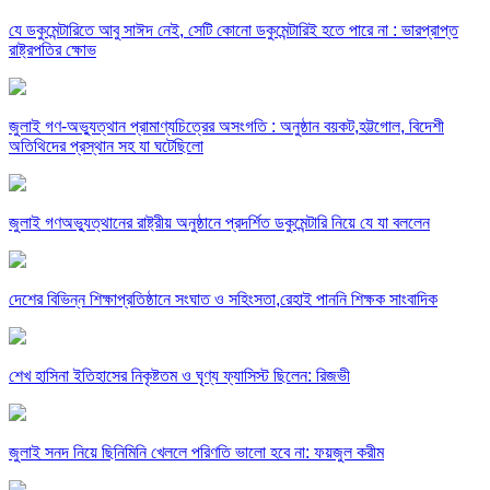
যে ডকুমেন্টারিতে আবু সাঈদ নেই, সেটি কোনো ডকুমেন্টারিই হতে পারে না : ভারপ্রাপ্ত
রাষ্ট্রপতির ক্ষোভ
জুলাই গণ-অভ্যুত্থান প্রামাণ্যচিত্রের অসংগতি : অনুষ্ঠান বয়কট,হট্টগোল, বিদেশী
অতিথিদের প্রস্থান সহ যা ঘটেছিলো
জুলাই গণঅভ্যুত্থানের রাষ্ট্রীয় অনুষ্ঠানে প্রদর্শিত ডকুমেন্টারি নিয়ে যে যা বললেন
দেশের বিভিন্ন শিক্ষাপ্রতিষ্ঠানে সংঘাত ও সহিংসতা,রেহাই পাননি শিক্ষক সাংবাদিক
শেখ হাসিনা ইতিহাসের নিকৃষ্টতম ও ঘৃণ্য ফ্যাসিস্ট ছিলেন: রিজভী
জুলাই সনদ নিয়ে ছিনিমিনি খেললে পরিণতি ভালো হবে না: ফয়জুল করীম