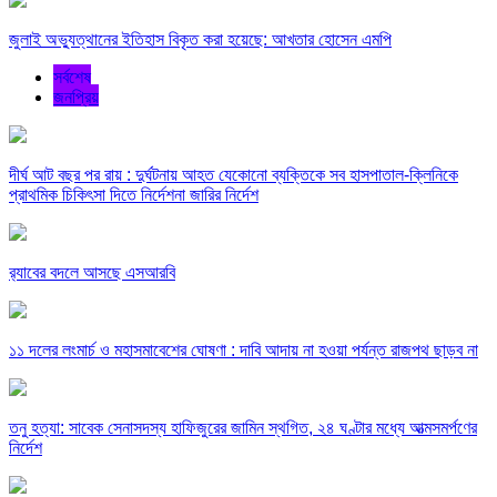
জুলাই অভ্যুত্থানের ইতিহাস বিকৃত করা হয়েছে: আখতার হোসেন এমপি
সর্বশেষ
জনপ্রিয়
দীর্ঘ আট বছর পর রায় : দুর্ঘটনায় আহত যেকোনো ব্যক্তিকে সব হাসপাতাল-ক্লিনিকে
প্রাথমিক চিকিৎসা দিতে নির্দেশনা জারির নির্দেশ
র‍্যাবের বদলে আসছে এসআরবি
১১ দলের লংমার্চ ও মহাসমাবেশের ঘোষণা : দাবি আদায় না হওয়া পর্যন্ত রাজপথ ছাড়ব না
তনু হত্যা: সাবেক সেনাসদস্য হাফিজুরের জামিন স্থগিত, ২৪ ঘণ্টার মধ্যে আত্মসমর্পণের
নির্দেশ