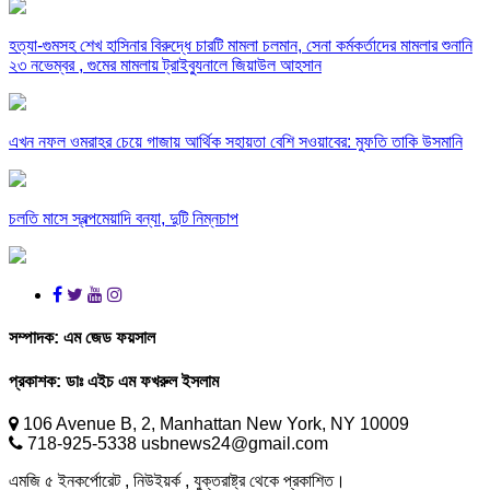
হত্যা-গুমসহ শেখ হাসিনার বিরুদ্ধে চারটি মামলা চলমান, সেনা কর্মকর্তাদের মামলার শুনানি
২৩ নভেম্বর , গুমের মামলায় ট্রাইব্যুনালে জিয়াউল আহসান
এখন নফল ওমরাহর চেয়ে গাজায় আর্থিক সহায়তা বেশি সওয়াবের: মুফতি তাকি উসমানি
চলতি মাসে স্বল্পমেয়াদি বন্যা, দুটি নিম্নচাপ
সম্পাদক:
এম জেড ফয়সাল
প্রকাশক:
ডাঃ এইচ এম ফখরুল ইসলাম
106 Avenue B, 2, Manhattan New York, NY 10009
718-925-5338 usbnews24@gmail.com
এমজি ৫ ইনকর্পোরেট , নিউইয়র্ক , যুক্তরাষ্ট্র থেকে প্রকাশিত।