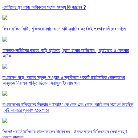
এমপিদের মূল কাজ অধিকাংশ সংসদ সদস্য কি জানেন ?
বিজয় রাকিন সিটি : মুক্তিযোদ্ধাদের ৮৭০টি ফ্ল্যাটের অর্ধেকই প্রভাবশালীদের দখলে
হাসনাত-সার্জিসের বহরের গাড়ি দুর্ঘটনায়, ট্রাক চাপার অভিযোগ , ড্রাইভার ও হেলপার
আটক
বাংলাদেশ গড়ে তোলার স্বপ্ন-সংগ্রাম ও স্বাধীনতা পরবর্তী রাজনৈতিক মেরুকরণের
অন্যতম নিয়ামক শক্তি ছিলেন সিরাজুল ইসলাম খান
বাংলাদেশের ইতিহাসের তিনবার গণভোট : কে কেন এবং কোন ভোটে কত শতাংশ হয়েছিল
, বই আকারে প্রকাশ হতে পারে
সিলেট গ্যাস্ট্রোলিভার হাসপাতালের উদ্বোধন : উন্নতমানের চিকিৎসাবে সেবা গ্রহণ
করতে পারবেন