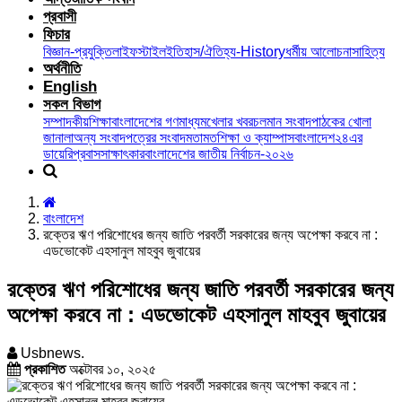
প্রবাসী
ফিচার
বিজ্ঞান-প্রযুক্তি
লাইফস্টাইল
ইতিহাস/ঐতিহ্য-History
ধর্মীয় আলোচনা
সাহিত্য
অর্থনীতি
English
সকল বিভাগ
সম্পাদকীয়
শিক্ষা
বাংলাদেশের গণমাধ্যম
খেলার খবর
চলমান সংবাদ
পাঠকের খোলা
জানালা
অন্য সংবাদপত্রের সংবাদ
মতামত
শিক্ষা ও ক্যাম্পাস
বাংলাদেশ২৪এর
ডায়েরি
প্রবাস
সাক্ষাৎকার
বাংলাদেশের জাতীয় নির্বাচন-২০২৬
বাংলাদেশ
রক্তের ঋণ পরিশোধের জন্য জাতি পরবর্তী সরকারের জন্য অপেক্ষা করবে না :
এডভোকেট এহসানুল মাহবুব জুবায়ের
রক্তের ঋণ পরিশোধের জন্য জাতি পরবর্তী সরকারের জন্য
অপেক্ষা করবে না : এডভোকেট এহসানুল মাহবুব জুবায়ের
Usbnews.
প্রকাশিত
অক্টোবর ১০, ২০২৫