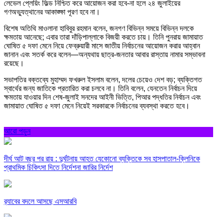
লেভেল প্লেয়িং ফিল্ড নিশ্চিত করে আয়োজন করা হবে-না হলে ২৪ জুলাইয়ের
গণঅভ্যুত্থানের আকাঙ্ক্ষা পূরণ হবে না।
বিশেষ অতিথি মাওলানা হাবিবুর রহমান বলেন, জনগণ বিভিন্ন সময়ে বিভিন্ন দলকে
ক্ষমতায় আনেছে; এবার তারা দাঁড়িপাল্লাকে বিজয়ী করতে চায়। তিনি পুনরায় জামায়াত
ঘোষিত ৫ দফা মেনে নিয়ে ফেব্রুয়ারী মাসে জাতীয় নির্বাচনের আয়োজন করার আহ্বান
জানান এবং সতর্ক করে বলেন—অন্যথায় ছাত্র-জনতার আবার রাস্তায় নামার সম্ভাবনা
রয়েছে।
সভাপতির বক্তব্যে মুহাম্মদ ফখরুল ইসলাম বলেন, দলের চেয়েও দেশ বড়; ব্যক্তিগত
স্বার্থের জন্য জাতিকে প্রতারিত করা চলবে না। তিনি বলেন, যেনতেন নির্বাচন দিয়ে
ক্ষমতায় যাওয়ার দিন শেষ-জুলাই সনদের আইনী ভিত্তি, পিআর পদ্ধতির নির্বাচন এবং
জামায়াত ঘোষিত ৫ দফা মেনে নিয়েই সরকারকে নির্বাচনের ব্যবস্থা করতে হবে।
আরো পড়ুন
দীর্ঘ আট বছর পর রায় : দুর্ঘটনায় আহত যেকোনো ব্যক্তিকে সব হাসপাতাল-ক্লিনিকে
প্রাথমিক চিকিৎসা দিতে নির্দেশনা জারির নির্দেশ
র‍্যাবের বদলে আসছে এসআরবি