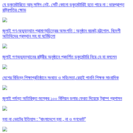
যে ডকুমেন্টারিতে আবু সাঈদ নেই, সেটি কোনো ডকুমেন্টারিই হতে পারে না : ভারপ্রাপ্ত
রাষ্ট্রপতির ক্ষোভ
জুলাই গণ-অভ্যুত্থান প্রামাণ্যচিত্রের অসংগতি : অনুষ্ঠান বয়কট,হট্টগোল, বিদেশী
অতিথিদের প্রস্থান সহ যা ঘটেছিলো
জুলাই গণঅভ্যুত্থানের রাষ্ট্রীয় অনুষ্ঠানে প্রদর্শিত ডকুমেন্টারি নিয়ে যে যা বললেন
দেশের বিভিন্ন শিক্ষাপ্রতিষ্ঠানে সংঘাত ও সহিংসতা,রেহাই পাননি শিক্ষক সাংবাদিক
জুলাই পর্যন্ত অতিরিক্ত শুল্কের ১০০ বিলিয়ন ডলার ফেরত দিয়েছে ট্রাম্প প্রশাসন
হ্যা না ভোটের ইতিহাস : “বাংলাদেশে হ্যা , না ও গণভোট”