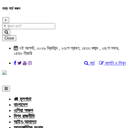
তথ্য সার্চ করুন
×
Close
৭ই আগস্ট, ২০২৬ খ্রিস্টাব্দ , ২৩শে শ্রাবণ, ১৪৩৩ বঙ্গাব্দ , ২৪শে সফর,
১৪৪৮ হিজরি
সার্চ
আপনি ও লিখুন
মূলপাতা
বাংলাদেশ
এশিয়া অঞ্চল
বিশ্ব রাজনীতি
আইন-আদালত
আন্তর্জাতিক সংবাদ