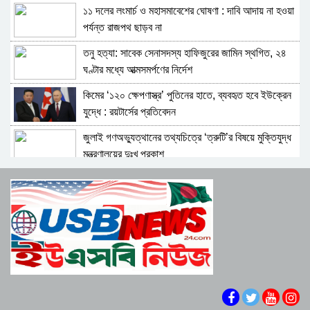
১১ দলের লংমার্চ ও মহাসমাবেশের ঘোষণা : দাবি আদায় না হওয়া
বাহরাইন-জর্ডানে মার্কিন ঘাঁটিতে ইরানের ড্রোন হামলা
পর্যন্ত রাজপথ ছাড়ব না
তনু হত্যা: সাবেক সেনাসদস্য হাফিজুরের জামিন স্থগিত, ২৪
জাহাজে হামলা করলেই ইরানের একটি সেতু বা বিদ্যুৎকেন্দ্র
ঘণ্টার মধ্যে আত্মসমর্পণের নির্দেশ
ধ্বংস হবে: ট্রাম্প
কিমের ‘১২০ ক্ষেপণাস্ত্র’ পুতিনের হাতে, ব্যবহৃত হবে ইউক্রেন
গাজা পুনরুদ্ধার পরিকল্পনা পরিত্যাগ করেছে ট্রাম্পের বোর্ড অব
যুদ্ধে : রয়টার্সের প্রতিবেদন
পিস
জুলাই গণঅভ্যুত্থানের তথ্যচিত্রে ‘ত্রুটি’র বিষয়ে মুক্তিযুদ্ধ
ট্রাম্পের স্বাক্ষর মূল্যহীন, যুক্তরাষ্ট্রকে অবিস্মরণীয় শিক্ষা দেব:
মন্ত্রণালয়ের দুঃখ প্রকাশ
মোজতবা
প্রস্তাবিত চুক্তিতে হরমুজ প্রণালির ট্রাফিকের নিয়ন্ত্রণ পেতে
সৌদি আরবে মার্কিন ঘাঁটিতে ইরানের ক্ষেপণাস্ত্র হামলা
পারে ইরান
জাতিসংঘে জুলাই গণঅভ্যুত্থান দিবস পালিত
বন্দর আব্বাসে নতুন করে মার্কিন হামলা, দাবি সেন্টকমের
জুলাই গণঅভ্যুত্থানে হত্যাকাণ্ডের বিচার নিশ্চিতের দাবি
সাংবাদিক নেতাদের
যে ডকুমেন্টারিতে আবু সাঈদ নেই, সেটি কোনো ডকুমেন্টারিই হতে