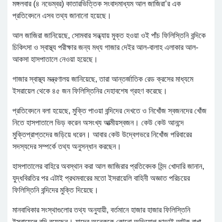
মঙ্গলবার (৪ নভেম্বর) কাতারভিত্তিক সংবাদমাধ্যম আল জাজিরা’র এক
প্রতিবেদনে এসব তথ্য জানানো হয়েছে।
আল জাজিরা জানিয়েছে, সোমবার সন্ধ্যায় মুক্ত হওয়া ওই পাঁচ ফিলিস্তিনি বন্দিকে
চিকিৎসা ও স্বাস্থ্য পরীক্ষার জন্য মধ্য গাজার দেইর আল-বালাহ এলাকার আল-
আকসা হাসপাতালে নেওয়া হয়েছে।
গাজার স্বাস্থ্য মন্ত্রণালয় জানিয়েছে, তারা আন্তর্জাতিক রেড ক্রসের মাধ্যমে
ইসরায়েল থেকে ৪৫ জন ফিলিস্তিনির দেহাবশেষ গ্রহণ করেছে।
প্রতিবেদনে বলা হয়েছে, মুক্তি পাওয়া বন্দিদের দেখতে ও নিখোঁজ স্বজনদের খোঁজ
নিতে হাসপাতালে ভিড় করেন অসংখ্য আত্মীয়স্বজন। কেউ কেউ আনন্দে
মুক্তিপ্রাপ্তদের জড়িয়ে ধরেন। আবার কেউ উদ্বেগভরে নিখোঁজ পরিবারের
সদস্যদের সম্পর্কে তথ্য অনুসন্ধান করছেন।
হাসপাতালের বাহিরে অবস্থান করা আল জাজিরার প্রতিবেদক হিন্দ খোদারি জানান,
যুদ্ধবিরতির পর এটাই প্রথমবারের মতো ইসরায়েলি বাহিনী অজ্ঞাত পরিচয়ের
ফিলিস্তিনি বন্দিদের মুক্তি দিয়েছে।
মানবাধিকার সংস্থাগুলোর তথ্য অনুযায়ী, বর্তমানে হাজার হাজার ফিলিস্তিনি
ইসরায়েলে বন্দি রয়েছেন। যাদের অনেককে কোনো অভিযোগ ছাড়াই আটক রাখা