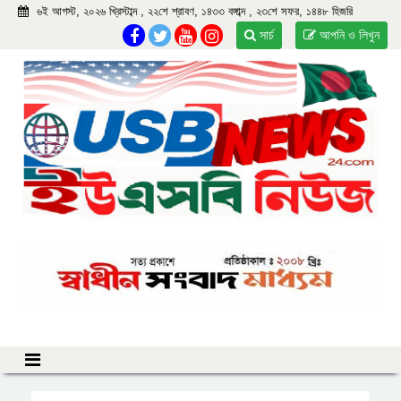
৬ই আগস্ট, ২০২৬ খ্রিস্টাব্দ , ২২শে শ্রাবণ, ১৪৩৩ বঙ্গাব্দ , ২৩শে সফর, ১৪৪৮ হিজরি
সার্চ
আপনি ও লিখুন