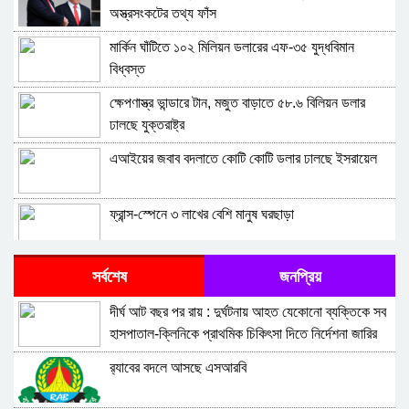
অস্ত্রসংকটের তথ্য ফাঁস
মার্কিন ঘাঁটিতে ১০২ মিলিয়ন ডলারের এফ-৩৫ যুদ্ধবিমান
বিধ্বস্ত
ক্ষেপণাস্ত্র ভান্ডারে টান, মজুত বাড়াতে ৫৮.৬ বিলিয়ন ডলার
ঢালছে যুক্তরাষ্ট্র
এআইয়ের জবাব বদলাতে কোটি কোটি ডলার ঢালছে ইসরায়েল
ফ্রান্স-স্পেনে ৩ লাখের বেশি মানুষ ঘরছাড়া
ইরানের পাল্টা হামলায় ২০০ জনের বেশি মার্কিন সেনা নিহত : দাবি
সর্বশেষ
জনপ্রিয়
আইআরজিসির
দীর্ঘ আট বছর পর রায় : দুর্ঘটনায় আহত যেকোনো ব্যক্তিকে সব
মানবাধিকার ইস্যুতে ইইউর অবস্থানকে ‘ভণ্ডামি’ বলল ইরান
হাসপাতাল-ক্লিনিকে প্রাথমিক চিকিৎসা দিতে নির্দেশনা জারির
নির্দেশ
র‍্যাবের বদলে আসছে এসআরবি
হরমুজ প্রণালির উত্তেজনার জন্য দায়ী যুক্তরাষ্ট্র: আরাগচি