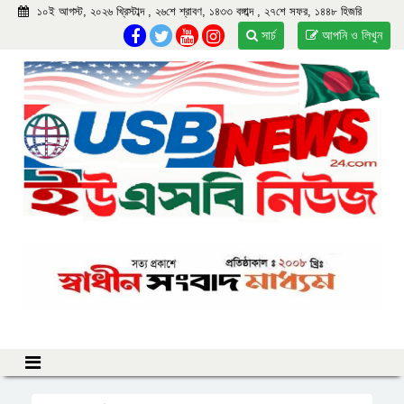
১০ই আগস্ট, ২০২৬ খ্রিস্টাব্দ , ২৬শে শ্রাবণ, ১৪৩৩ বঙ্গাব্দ , ২৭শে সফর, ১৪৪৮ হিজরি
সার্চ
আপনি ও লিখুন