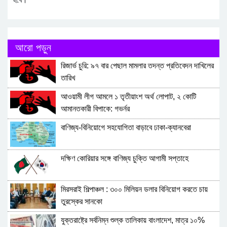
আরো পড়ুন
রিজার্ভ চুরি: ৯৭ বার পেছাল মামলার তদন্ত প্রতিবেদন দাখিলের
তারিখ
আওয়ামী লীগ আমলে ১ তৃতীয়াংশ অর্থ লোপাট, ২ কোটি
আমানতকারী বিপাকে: গভর্নর
বাণিজ্য-বিনিয়োগে সহযোগিতা বাড়াবে ঢাকা-ক্যানবেরা
দক্ষিণ কোরিয়ার সঙ্গে বাণিজ্য চুক্তি আগামী সপ্তাহে
মিরসরাই শিল্পাঞ্চল : ৩০০ মিলিয়ন ডলার বিনিয়োগ করতে চায়
তুরস্কের সানকো
যুক্তরাষ্ট্রে সর্বনিম্ন শুল্ক তালিকায় বাংলাদেশ, মাত্র ১০%