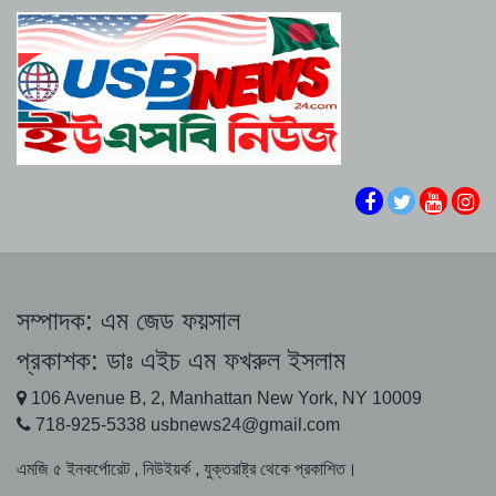
যেকোনো মূল্যে ইরান হরমুজের নিয়ন্ত্রণ ধরে রাখবে: ইরানের
ইরানে মার্কিন হামলার পর আরও ৩ শতাংশ বাড়ল তেলের দাম
সাবেক প্রধান বিচারপতি
বিরোধী দল হাসিনার ভাষায় কথা বলছে: মির্জা ফখরুল
এশিয়ার ক্রেতাদের জন্য তেলের দামে বিশাল ছাড় সৌদি আরবের
সরকার সব প্রতিষ্ঠানেই হস্তক্ষেপ করছে: জামায়াত আমির
ফরহাদ মজহারকে রিফাত রশিদের প্রশ্ন : নিজ কমিউনিটিকে
আমেরিকান মদদপুষ্ট গোষ্ঠী বলবেন
বিল পাস যুক্তরাষ্ট্রের সিনেটে : ভারত-চীনের ওপর ১০০ শতাংশ
শুল্ক আরোপের ক্ষমতা পেলেন ট্রাম্প
সম্পাদক:
এম জেড ফয়সাল
মক্কা যৌথ প্রতিরক্ষা চুক্তি ন্যাটোর ধারার পরিপন্থী নয়:
প্রকাশক:
ডাঃ এইচ এম ফখরুল ইসলাম
তুরস্ক
106 Avenue B, 2, Manhattan New York, NY 10009
ইউক্রেনে কোনো অক্ষত তাপবিদ্যুৎকেন্দ্র অবশিষ্ট নেই:
718-925-5338 usbnews24@gmail.com
জেলেনস্কি
এমজি ৫ ইনকর্পোরেট , নিউইয়র্ক , যুক্তরাষ্ট্র থেকে প্রকাশিত।
যুক্তরাষ্ট্র শর্ত পূরণ না করলে হরমুজ চালু হবে না: ইরান