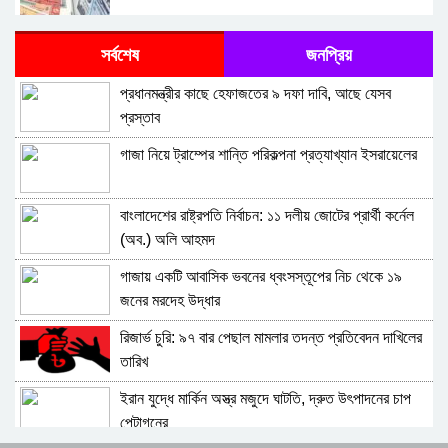
পরিচালক-এমডির অনিয়মের তথ্য গোপনে জানাতে পারবেন
সর্বশেষ
জনপ্রিয়
ব্যাংক কর্মকর্তারা
প্রধানমন্ত্রীর কাছে হেফাজতের ৯ দফা দাবি, আছে যেসব
যুক্তরাষ্ট্রের সঙ্গে যুদ্ধবিরতির সুযোগে ৬০০ কোটি ডলারের তেল
প্রস্তাব
বিক্রি ইরানের
গাজা নিয়ে ট্রাম্পের শান্তি পরিকল্পনা প্রত্যাখ্যান ইসরায়েলের
দেশের বৈদেশিক মুদ্রার রিজার্ভ ৩৬.৬৬ বিলিয়ন ডলার
বাংলাদেশের রাষ্ট্রপতি নির্বাচন: ১১ দলীয় জোটের প্রার্থী কর্নেল
আলোচনা ছাড়াই ২৮ মিনিটে পাস ‘ইনভেস্টমেন্ট বাংলাদেশ বিল’
(অব.) অলি আহমদ
গাজায় একটি আবাসিক ভবনের ধ্বংসস্তূপের নিচ থেকে ১৯
ইসলামী ব্যাংকের পুরো পর্ষদ বাতিল, প্রশাসক নিয়োগ দিয়ে
জনের মরদেহ উদ্ধার
নিয়ন্ত্রণ নিল কেন্দ্রীয় ব্যাংক , গ্রাহক সেবা নিয়ে উন্নতির লক্ষণ
রিজার্ভ চুরি: ৯৭ বার পেছাল মামলার তদন্ত প্রতিবেদন দাখিলের
দৃশ্যমান হয়নি
রাষ্ট্রের ৯ ব্যাংকে খেলাপি ঋণ পৌনে ২ লাখ কোটি টাকার বেশি:
তারিখ
অর্থমন্ত্রী
ইরান যুদ্ধে মার্কিন অস্ত্র মজুদে ঘাটতি, দ্রুত উৎপাদনের চাপ
বাংলাদেশ জুট মিলস লিমিটেড : বন্ধ ২৫ সরকারি পাটকলের
পেন্টাগনের
২০টি লিজের জন্য নির্বাচিত