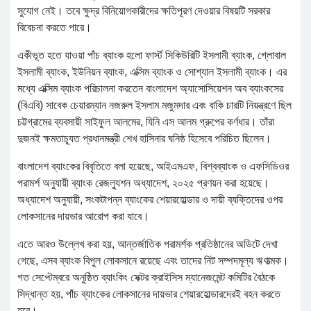
সুযোগ নেই। তবে ক্ষুদ্র বিনিয়োগকারীদের ক্ষতিপূরণ দেওয়ার বিষয়টি সরকার
বিবেচনা করতে পারে।
একীভূত হতে যাওয়া পাঁচ ব্যাংক হলো ফার্স্ট সিকিউরিটি ইসলামী ব্যাংক, গ্লোবাল
ইসলামী ব্যাংক, ইউনিয়ন ব্যাংক, এক্সিম ব্যাংক ও সোশ্যাল ইসলামী ব্যাংক। এর
মধ্যে এক্সিম ব্যাংক পরিচালনা করতেন বাংলাদেশ অ্যাসোসিয়েশন অব ব্যাংকসের
(বিএবি) সাবেক চেয়ারম্যান নজরুল ইসলাম মজুমদার এবং বাকি চারটি নিয়ন্ত্রণে ছিল
চট্টগ্রামের ব্যবসায়ী সাইফুল আলমের, যিনি এস আলম গ্রুপের কর্ণধার। তাঁরা
দুজনই ক্ষমতাচ্যূত প্রধানমন্ত্রী শেখ হাসিনার ঘনিষ্ঠ হিসেবে পরিচিত ছিলেন।
বাংলাদেশ ব্যাংকের বিবৃতিতে বলা হয়েছে, আইএমএফ, বিশ্বব্যাংক ও এফসিডিওর
পরামর্শ অনুযায়ী ব্যাংক রেজল্যুশন অধ্যাদেশ, ২০২৫ প্রণয়ন করা হয়েছে।
অধ্যাদেশ অনুযায়ী, সংকটাপন্ন ব্যাংকের শেয়ারহোল্ডার ও দায়ী ব্যক্তিদের ওপর
লোকসানের দায়ভার আরোপ করা যাবে।
এতে আরও উল্লেখ করা হয়, আন্তর্জাতিক পরামর্শক প্রতিষ্ঠানের অডিটে দেখা
গেছে, এসব ব্যাংক বিপুল লোকসানে রয়েছে এবং তাদের নিট সম্পদমূল্য ঋণাত্মক।
গত সেপ্টেম্বরে অনুষ্ঠিত ব্যাংকিং সেক্টর ক্রাইসিস ম্যানেজমেন্ট কমিটির বৈঠকে
সিদ্ধান্ত হয়, পাঁচ ব্যাংকের লোকসানের দায়ভার শেয়ারহোল্ডারদেরই বহন করতে
হবে।