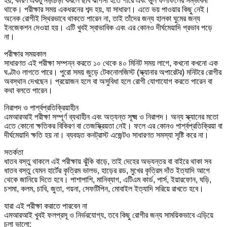
হয়, কারণ একটু নড়াচড়া করলে ছবি ঝাপসা হতে পারে এবং ভুল ফলাফলের সম্ভাবনা
থাকে। পরীক্ষার সময় একধরনের শব্দ হয়, যা সাধারণ। এতে ভয় পাওয়ার কিছু নেই।
অনেক রোগীই স্থিরভাবে থাকতে পারেন না, তাই তাঁদের জন্য হালকা ঘুমের জন্য
ইনজেকশন দেওয়া হয়। এটি খুবই স্বাভাবিক এবং এর কোনও দীর্ঘমেয়াদি প্রভাব পড়ে
না।
পরীক্ষার সময়কাল
সাধারণত এই পরীক্ষা সম্পন্ন করতে ১০ থেকে ৪০ মিনিট সময় লাগে, কখনো কখনো এক
ঘণ্টাও লাগতে পারে। পুরো সময় জুড়ে টেকনোলজিস্ট (স্ক্যানার অপারেটর) মনিটরে রোগীর
অবস্থান দেখছেন। প্রয়োজন হলে বা অসুবিধা হলে রোগী যোগাযোগ করতে পারেন বা
কথা বলতে পারেন।
নিরাপদ ও পার্শ্বপ্রতিক্রিয়াহীন
এমআরআই পরীক্ষা সম্পূর্ণ ব্যথাহীন এবং অত্যন্ত সূক্ষ্ম ও নিরাপদ। অন্য স্ক্যানের মতো
এতে কোনো ক্ষতিকর বিকিরণ বা তেজস্ক্রিয়তা নেই। ফলে এর কোনও পার্শ্বপ্রতিক্রিয়া বা
দীর্ঘমেয়াদি ক্ষতি হয় না। ব্যবহৃত কনট্রাস্ট এজেন্টও সাধারণত সমস্যা সৃষ্টি করে না।
সতর্কতা
ধাতব বস্তু থাকলে এই পরীক্ষায় ঝুঁকি বাড়ে, তাই দেহের অভ্যন্তর বা বাইরে থাকা সব
ধাতব বস্তু যেমন হার্টের কৃত্রিম ভালভ, হাড়ের রড, মুখের কৃত্রিম দাঁত ইত্যাদি আগে
থেকে জানিয়ে দিতে হবে। পাশাপাশি, মানিব্যাগ, এটিএম কার্ড, পার্স, ইয়ারফোন, ঘড়ি,
চশমা, কলম, চাবি, জুতা, গয়না, সেফটিপিন, মোবাইল ইত্যাদি সরিয়ে রাখতে হবে।
যারা এই পরীক্ষা করাতে পারবেন না
এমআরআই খুবই ফলপ্রসূ ও নির্ভরযোগ্য, তবে কিছু রোগীর জন্য সাময়িকভাবে এড়িয়ে
চলা ভালো: