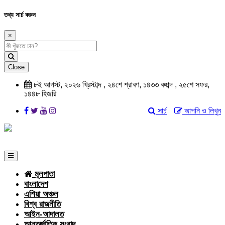
তথ্য সার্চ করুন
×
Close
৮ই আগস্ট, ২০২৬ খ্রিস্টাব্দ , ২৪শে শ্রাবণ, ১৪৩৩ বঙ্গাব্দ , ২৫শে সফর,
১৪৪৮ হিজরি
সার্চ
আপনি ও লিখুন
মূলপাতা
বাংলাদেশ
এশিয়া অঞ্চল
বিশ্ব রাজনীতি
আইন-আদালত
আন্তর্জাতিক সংবাদ