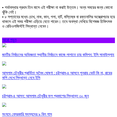
• গর্ভাবস্থার প্রথম তিন মাসে এই পরীক্ষা না করাই উত্তম। অন্য সময়ের জন্য কোনো
ঝুঁকি নেই।
• ৮ সপ্তাহের মধ্যে চোখ, নাক, কান, গলা, হার্ট, মস্তিষ্ক বা রক্তনালির অস্ত্রোপচার হয়ে
থাকলে এই সময় পরীক্ষা এড়িয়ে যেতে পারেন। তবে অবস্থা দেখিয়ে বিশেষজ্ঞ চিকিৎসক
ও রেডিওলজিস্টই সিদ্ধান্ত নেবেন।
আরো পড়ুন
জাতীয় নির্বাচনের অভিজ্ঞতা স্থানীয় নির্বাচনে কাজে লাগাতে চায় কমিশন: ইসি সানাউল্লাহ
আসলাম চৌধুরীর প্রার্থিতা অবৈধ ঘোষণা : চট্টগ্রাম-৪ আসনে পুনরায় ভোট কি না, রায়ের
কপি দেখে সিদ্ধান্ত নেবে ইসি
চট্টগ্রাম-৪ আসন: আসলাম চৌধুরীর ফল প্রকাশের সিদ্ধান্ত ৩০ জুন
সংসদে বেসরকারি সদস্যদের ৯ বিল পাস