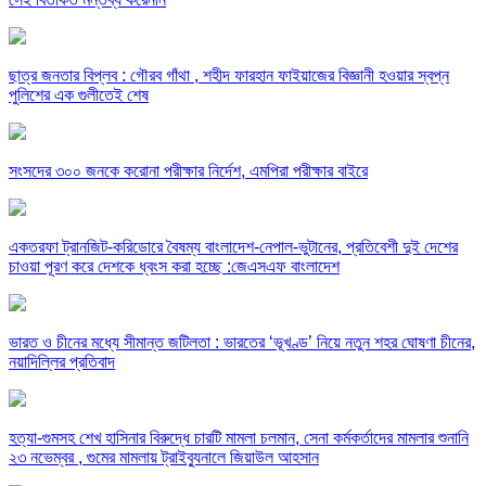
ছাত্র জনতার বিপ্লব : গৌরব গাঁথা , শহীদ ফারহান ফাইয়াজের বিজ্ঞানী হওয়ার স্বপ্ন
পুলিশের এক গুলীতেই শেষ
সংসদের ৩০০ জনকে করোনা পরীক্ষার নির্দেশ, এমপিরা পরীক্ষার বাইরে
একতরফা ট্রানজিট-করিডোরে বৈষম্য বাংলাদেশ-নেপাল-ভুটানের, প্রতিবেশী দুই দেশের
চাওয়া পূরণ করে দেশকে ধ্বংস করা হচ্ছে :জেএসএফ বাংলাদেশ
ভারত ও চীনের মধ্যে সীমান্ত জটিলতা : ভারতের ‘ভূখণ্ড’ নিয়ে নতুন শহর ঘোষণা চীনের,
নয়াদিল্লির প্রতিবাদ
হত্যা-গুমসহ শেখ হাসিনার বিরুদ্ধে চারটি মামলা চলমান, সেনা কর্মকর্তাদের মামলার শুনানি
২৩ নভেম্বর , গুমের মামলায় ট্রাইব্যুনালে জিয়াউল আহসান