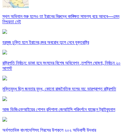
স্থল অভিযান শুরু হলেও তা ইরানের বিরুদ্ধে কাঙ্ক্ষিত সাফল্য বয়ে আনবে—এমন
নিশ্চয়তা নেই
হরমুজ চুক্তি হলে ইরানের বন্দর অবরোধ তুলে নেবে যুক্তরাষ্ট্র
রাষ্ট্রপতি নির্বাচন: ডাকা হবে সংসদের বিশেষ অধিবেশন ,তপশিল ঘোষণা, নির্বাচন ২০
আগস্ট
মুক্তিযুদ্ধ ছিল জনতার যুদ্ধ, কোনো রাজনৈতিক দলের নয়: ভারপ্রাপ্ত রাষ্ট্রপতি
আজ ডিজিএফআইয়ের গোপন বন্দিশালা জেআইসি পরিদর্শনে যাচ্ছেন ট্রাইব্যুনাল
অর্ধশতাধিক বাংলাদেশিসহ গ্রিসের উপকূলে ২০২ অভিবাসী উদ্ধার