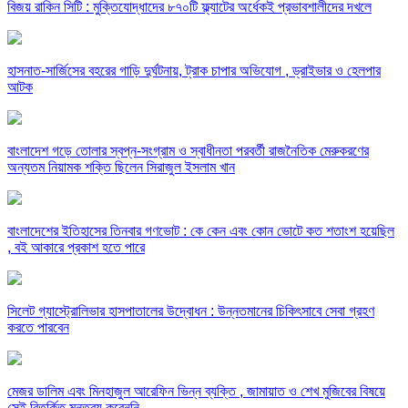
বিজয় রাকিন সিটি : মুক্তিযোদ্ধাদের ৮৭০টি ফ্ল্যাটের অর্ধেকই প্রভাবশালীদের দখলে
হাসনাত-সার্জিসের বহরের গাড়ি দুর্ঘটনায়, ট্রাক চাপার অভিযোগ , ড্রাইভার ও হেলপার
আটক
বাংলাদেশ গড়ে তোলার স্বপ্ন-সংগ্রাম ও স্বাধীনতা পরবর্তী রাজনৈতিক মেরুকরণের
অন্যতম নিয়ামক শক্তি ছিলেন সিরাজুল ইসলাম খান
বাংলাদেশের ইতিহাসের তিনবার গণভোট : কে কেন এবং কোন ভোটে কত শতাংশ হয়েছিল
, বই আকারে প্রকাশ হতে পারে
সিলেট গ্যাস্ট্রোলিভার হাসপাতালের উদ্বোধন : উন্নতমানের চিকিৎসাবে সেবা গ্রহণ
করতে পারবেন
মেজর ডালিম এবং মিনহাজুল আরেফিন ভিন্ন ব্যক্তি , জামায়াত ও শেখ মুজিবের বিষয়ে
সেই বিতর্কিত মন্তব্য করেননি