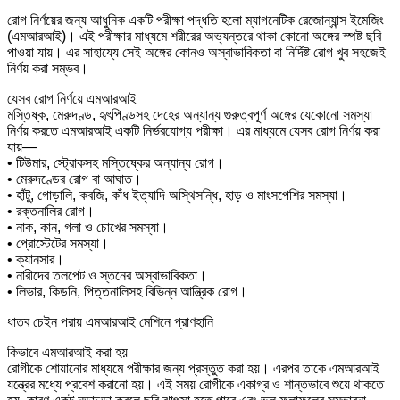
রোগ নির্ণয়ের জন্য আধুনিক একটি পরীক্ষা পদ্ধতি হলো ম্যাগনেটিক রেজোন্যান্স ইমেজিং
(এমআরআই)। এই পরীক্ষার মাধ্যমে শরীরের অভ্যন্তরে থাকা কোনো অঙ্গের স্পষ্ট ছবি
পাওয়া যায়। এর সাহায্যে সেই অঙ্গের কোনও অস্বাভাবিকতা বা নির্দিষ্ট রোগ খুব সহজেই
নির্ণয় করা সম্ভব।
যেসব রোগ নির্ণয়ে এমআরআই
মস্তিষ্ক, মেরুদণ্ড, হৃৎপিণ্ডসহ দেহের অন্যান্য গুরুত্বপূর্ণ অঙ্গের যেকোনো সমস্যা
নির্ণয় করতে এমআরআই একটি নির্ভরযোগ্য পরীক্ষা। এর মাধ্যমে যেসব রোগ নির্ণয় করা
যায়—
• টিউমার, স্ট্রোকসহ মস্তিষ্কের অন্যান্য রোগ।
• মেরুদণ্ডের রোগ বা আঘাত।
• হাঁটু, গোড়ালি, কবজি, কাঁধ ইত্যাদি অস্থিসন্ধি, হাড় ও মাংসপেশির সমস্যা।
• রক্তনালির রোগ।
• নাক, কান, গলা ও চোখের সমস্যা।
• প্রোস্টেটের সমস্যা।
• ক্যানসার।
• নারীদের তলপেট ও স্তনের অস্বাভাবিকতা।
• লিভার, কিডনি, পিত্তনালিসহ বিভিন্ন আন্ত্রিক রোগ।
ধাতব চেইন পরায় এমআরআই মেশিনে প্রাণহানি
কিভাবে এমআরআই করা হয়
রোগীকে শোয়ানোর মাধ্যমে পরীক্ষার জন্য প্রস্তুত করা হয়। এরপর তাকে এমআরআই
যন্ত্রের মধ্যে প্রবেশ করানো হয়। এই সময় রোগীকে একাগ্র ও শান্তভাবে শুয়ে থাকতে