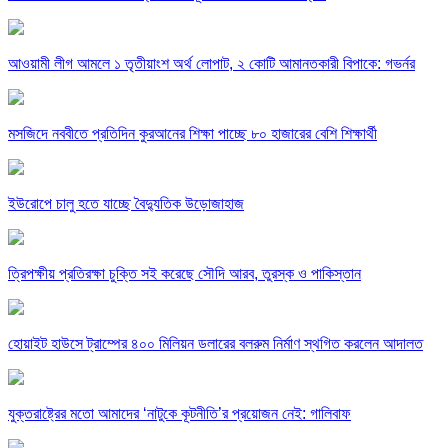
আওয়ামী লীগ আমলে ১ তৃতীয়াংশ অর্থ লোপাট, ২ কোটি আমানতকারী বিপাকে: গভর্নর
মসজিদে নববীতে প্রতিদিন কুরআনের শিক্ষা পাচ্ছে ৮০ হাজারের বেশি শিক্ষার্থী
ইউরোপে চালু হতে যাচ্ছে বৈদ্যুতিক উড়োজাহাজ
ত্রিপক্ষীয় প্রতিরক্ষা চুক্তি সই করেছে সৌদি আরব, তুরস্ক ও পাকিস্তান
হোয়াইট হাউসে ট্রাম্পের ৪০০ মিলিয়ন ডলারের বলরুম নির্মাণ স্থগিত করলেন আদালত
যুক্তরাষ্ট্রের মতো আমাদের ‘নাটুকে কূটনীতি’র প্রয়োজন নেই: গালিবাফ