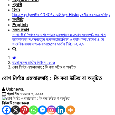
প্রবাসী
ফিচার
বিজ্ঞান-প্রযুক্তি
লাইফস্টাইল
ইতিহাস/ঐতিহ্য-History
ধর্মীয় আলোচনা
সাহিত্য
অর্থনীতি
English
সকল বিভাগ
সম্পাদকীয়
শিক্ষা
বাংলাদেশের গণমাধ্যম
খেলার খবর
চলমান সংবাদ
পাঠকের খোলা
জানালা
অন্য সংবাদপত্রের সংবাদ
মতামত
শিক্ষা ও ক্যাম্পাস
বাংলাদেশ২৪এর
ডায়েরি
প্রবাস
সাক্ষাৎকার
বাংলাদেশের জাতীয় নির্বাচন-২০২৬
বাংলাদেশের জাতীয় নির্বাচন-২০২৬
রোগ নির্ণয়ে এমআরআই : কি করা উচিত বা অনুচিত
রোগ নির্ণয়ে এমআরআই : কি করা উচিত বা অনুচিত
Usbnews.
প্রকাশিত
নভেম্বর ৭, ২০২৫
নিউজটি শেয়ার করুনঃ