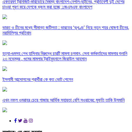
একতরফা ট্রানজিট-করিডোরে বৈষম্য বাংলাদেশ-নেপাল-ভুটানের, প্রতিবেশী দুই দেশের
চাওয়া পূরণ করে দেশকে ধ্বংস করা হচ্ছে :জেএসএফ বাংলাদেশ
ভারত ও চীনের মধ্যে সীমান্ত জটিলতা : ভারতের ‘ভূখণ্ড’ নিয়ে নতুন শহর ঘোষণা চীনের,
নয়াদিল্লির প্রতিবাদ
হত্যা-গুমসহ শেখ হাসিনার বিরুদ্ধে চারটি মামলা চলমান, সেনা কর্মকর্তাদের মামলার শুনানি
২৩ নভেম্বর , গুমের মামলায় ট্রাইব্যুনালে জিয়াউল আহসান
ইসলামী আন্দোলনের প্রার্থীরা কে কত ভোট পেলেন
এখন নফল ওমরাহর চেয়ে গাজায় আর্থিক সহায়তা বেশি সওয়াবের: মুফতি তাকি উসমানি