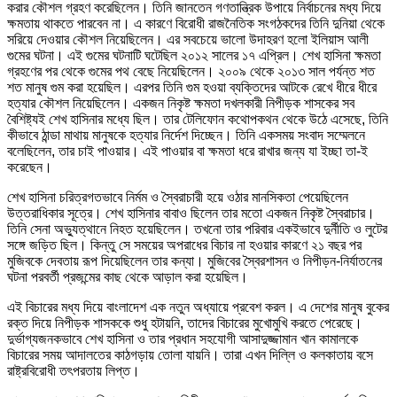
করার কৌশল গ্রহণ করেছিলেন। তিনি জানতেন গণতান্ত্রিক উপায়ে নির্বাচনের মধ্য দিয়ে
ক্ষমতায় থাকতে পারবেন না। এ কারণে বিরোধী রাজনৈতিক সংগঠকদের তিনি দুনিয়া থেকে
সরিয়ে দেওয়ার কৌশল নিয়েছিলেন। এর সবচেয়ে ভালো উদাহরণ হলো ইলিয়াস আলী
গুমের ঘটনা। এই গুমের ঘটনাটি ঘটেছিল ২০১২ সালের ১৭ এপ্রিল। শেখ হাসিনা ক্ষমতা
গ্রহণের পর থেকে গুমের পথ বেছে নিয়েছিলেন। ২০০৯ থেকে ২০১৩ সাল পর্যন্ত শত
শত মানুষ গুম করা হয়েছিল। এরপর তিনি গুম হওয়া ব্যক্তিদের আটকে রেখে ধীরে ধীরে
হত্যার কৌশল নিয়েছিলেন। একজন নিকৃষ্ট ক্ষমতা দখলকারী নিপীড়ক শাসকের সব
বৈশিষ্ট্যই শেখ হাসিনার মধ্যে ছিল। তার টেলিফোন কথোপকথন থেকে উঠে এসেছে, তিনি
কীভাবে ঠান্ডা মাথায় মানুষকে হত্যার নির্দেশ দিচ্ছেন। তিনি একসময় সংবাদ সম্মেলনে
বলেছিলেন, তার চাই পাওয়ার। এই পাওয়ার বা ক্ষমতা ধরে রাখার জন্য যা ইচ্ছা তা-ই
করেছেন।
শেখ হাসিনা চরিত্রগতভাবে নির্মম ও স্বৈরাচারী হয়ে ওঠার মানসিকতা পেয়েছিলেন
উত্তরাধিকার সূত্রে। শেখ হাসিনার বাবাও ছিলেন তার মতো একজন নিকৃষ্ট স্বৈরাচার।
তিনি সেনা অভ্যুত্থানে নিহত হয়েছিলেন। তখনো তার পরিবার একইভাবে দুর্নীতি ও লুটের
সঙ্গে জড়িত ছিল। কিন্তু সে সময়ের অপরাধের বিচার না হওয়ার কারণে ২১ বছর পর
মুজিবকে দেবতায় রূপ দিয়েছিলেন তার কন্যা। মুজিবের স্বৈরশাসন ও নিপীড়ন-নির্যাতনের
ঘটনা পরবর্তী প্রজন্মের কাছ থেকে আড়াল করা হয়েছিল।
এই বিচারের মধ্য দিয়ে বাংলাদেশ এক নতুন অধ্যায়ে প্রবেশ করল। এ দেশের মানুষ বুকের
রক্ত দিয়ে নিপীড়ক শাসককে শুধু হটায়নি, তাদের বিচারের মুখোমুখি করতে পেরেছে।
দুর্ভাগ্যজনকভাবে শেখ হাসিনা ও তার প্রধান সহযোগী আসাদুজ্জামান খান কামালকে
বিচারের সময় আদালতের কাঠগড়ায় তোলা যায়নি। তারা এখন দিল্লি ও কলকাতায় বসে
রাষ্ট্রবিরোধী তৎপরতায় লিপ্ত।