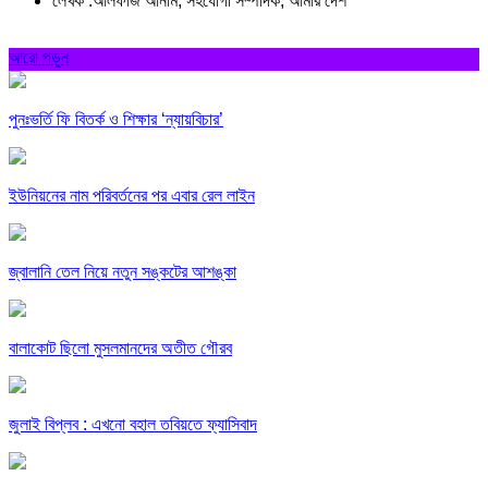
লেখক :আলফাজ আনাম, সহযোগী সম্পাদক, আমার দেশ
আরো পড়ুন
পুনঃভর্তি ফি বিতর্ক ও শিক্ষার ‘ন্যায়বিচার’
ইউনিয়নের নাম পরিবর্তনের পর এবার রেল লাইন
জ্বালানি তেল নিয়ে নতুন সঙ্কটের আশঙ্কা
বালাকোট ছিলো মুসলমানদের অতীত গৌরব
জুলাই বিপ্লব : এখনো বহাল তবিয়তে ফ্যাসিবাদ