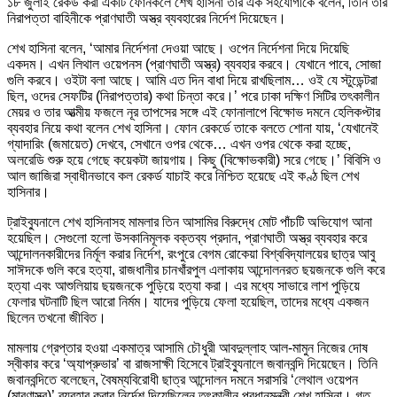
১৮ জুলাই রেকর্ড করা একটি ফোনকলে শেখ হাসিনা তার এক সহযোগীকে বলেন, তিনি তার
নিরাপত্তা বাহিনীকে প্রাণঘাতী অস্ত্র ব্যবহারের নির্দেশ দিয়েছেন।
শেখ হাসিনা বলেন, ‘আমার নির্দেশনা দেওয়া আছে। ওপেন নির্দেশনা দিয়ে দিয়েছি
একদম। এখন লিথাল ওয়েপনস (প্রাণঘাতী অস্ত্র) ব্যবহার করবে। যেখানে পাবে, সোজা
গুলি করবে। ওইটা বলা আছে। আমি এত দিন বাধা দিয়ে রাখছিলাম… ওই যে স্টুডেন্টরা
ছিল, ওদের সেফটির (নিরাপত্তার) কথা চিন্তা করে।’ পরে ঢাকা দক্ষিণ সিটির তৎকালীন
মেয়র ও তার আত্মীয় ফজলে নূর তাপসের সঙ্গে এই ফোনালাপে বিক্ষোভ দমনে হেলিকপ্টার
ব্যবহার নিয়ে কথা বলেন শেখ হাসিনা। ফোন রেকর্ডে তাকে বলতে শোনা যায়, ‘যেখানেই
গ্যাদারিং (জমায়েত) দেখবে, সেখানে ওপর থেকে… এখন ওপর থেকে করা হচ্ছে,
অলরেডি শুরু হয়ে গেছে কয়েকটা জায়গায়। কিছু (বিক্ষোভকারী) সরে গেছে।’ বিবিসি ও
আল জাজিরা স্বাধীনভাবে কল রেকর্ড যাচাই করে নিশ্চিত হয়েছে এই কণ্ঠ ছিল শেখ
হাসিনার।
ট্রাইব্যুনালে শেখ হাসিনাসহ মামলার তিন আসামির বিরুদ্ধে মোট পাঁচটি অভিযোগ আনা
হয়েছিল। সেগুলো হলো উসকানিমূলক বক্তব্য প্রদান, প্রাণঘাতী অস্ত্র ব্যবহার করে
আন্দোলনকারীদের নির্মূল করার নির্দেশ, রংপুরে বেগম রোকেয়া বিশ্ববিদ্যালয়ের ছাত্র আবু
সাঈদকে গুলি করে হত্যা, রাজধানীর চানখাঁরপুল এলাকায় আন্দোলনরত ছয়জনকে গুলি করে
হত্যা এবং আশুলিয়ায় ছয়জনকে পুড়িয়ে হত্যা করা। এর মধ্যে সাভারে লাশ পুড়িয়ে
ফেলার ঘটনাটি ছিল আরো নির্মম। যাদের পুড়িয়ে ফেলা হয়েছিল, তাদের মধ্যে একজন
ছিলেন তখনো জীবিত।
মামলায় গ্রেপ্তার হওয়া একমাত্র আসামি চৌধুরী আবদুল্লাহ আল-মামুন নিজের দোষ
স্বীকার করে ‘অ্যাপ্রুভার’ বা রাজসাক্ষী হিসেবে ট্রাইব্যুনালে জবানবন্দি দিয়েছেন। তিনি
জবানবন্দিতে বলেছেন, বৈষম্যবিরোধী ছাত্র আন্দোলন দমনে সরাসরি ‘লেথাল ওয়েপন
(মারণাস্ত্র)’ ব্যবহার করার নির্দেশ দিয়েছিলেন তৎকালীন প্রধানমন্ত্রী শেখ হাসিনা। গত