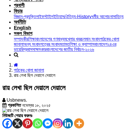
প্রবাসী
ফিচার
বিজ্ঞান-প্রযুক্তি
লাইফস্টাইল
ইতিহাস/ঐতিহ্য-History
ধর্মীয় আলোচনা
সাহিত্য
অর্থনীতি
English
সকল বিভাগ
সম্পাদকীয়
শিক্ষা
বাংলাদেশের গণমাধ্যম
খেলার খবর
চলমান সংবাদ
পাঠকের খোলা
জানালা
অন্য সংবাদপত্রের সংবাদ
মতামত
শিক্ষা ও ক্যাম্পাস
বাংলাদেশ২৪এর
ডায়েরি
প্রবাস
সাক্ষাৎকার
বাংলাদেশের জাতীয় নির্বাচন-২০২৬
পাঠকের খোলা জানালা
রায় লেখা ছিল দেয়ালে দেয়ালে
রায় লেখা ছিল দেয়ালে দেয়ালে
Usbnews.
প্রকাশিত
নভেম্বর ১৮, ২০২৫
নিউজটি শেয়ার করুনঃ