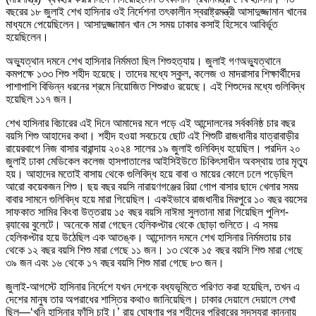
বছরের ১৮ জুলাই শেখ হাসিনার ওই নির্দেশনা তৎকালীন স্বরাষ্ট্রমন্ত্রী আসাদুজ্জামান খানের
মাধ্যমে পেয়েছিলেন। আসাদুজ্জামান খান সে সময় ঢাকার কসাই হিসেবে আবির্ভূত
হয়েছিলেন।
অভ্যুত্থান দমনে শেখ হাসিনার নির্মমতা ছিল শিশুহত্যায়। জুলাই গণঅভ্যুত্থানে
কমপক্ষে ১৩৩ শিশু শহীদ হয়েছে। তাদের মধ্যে স্কুল, কলেজ ও মাদরাসার শিক্ষার্থীদের
পাশাপাশি বিভিন্ন ধরনের শ্রমে নিয়োজিত শিশুরাও রয়েছে। এই শিশুদের মধ্যে গুলিবিদ্ধ
হয়েছিল ১১৭ জন।
শেখ হাসিনার বিচারের এই দিনে আমাদের মনে পড়ে এই আন্দোলনের সর্বকনিষ্ঠ চার বছর
বয়সি শিশু আহাদের কথা। শহীদ হওয়া সবচেয়ে ছোট এই শিশুটি রাজধানীর যাত্রাবাড়ীর
রায়েরবাগে নিজ বাসার বারান্দায় ২০২৪ সালের ১৯ জুলাই গুলিবিদ্ধ হয়েছিল। পরদিন ২০
জুলাই ঢাকা মেডিকেল কলেজ হাসপাতালের আইসিইউতে চিকিৎসাধীন অবস্থায় তার মৃত্যু
হয়। আহাদের মতোই বাসায় থেকে গুলিবিদ্ধ হয়ে বাবা ও মায়ের কোলে ঢলে পড়েছিল
আরো কয়েকজন শিশু। ছয় বছর বয়সি নারায়ণগঞ্জের রিয়া গোপ বাসার ছাদে খেলার সময়
বাবার সামনে গুলিবিদ্ধ হয়ে মারা গিয়েছিল। একইভাবে রাজধানীর মিরপুরে ১০ বছর বয়সের
সাফকাত সামির কিংবা উত্তরায় ১৫ বছর বয়সি নাঈমা সুলতানা মারা গিয়েছিল পুলিশ-
র‍্যাবের বুলেটে। অনেকে মারা গেছেন হেলিকপ্টার থেকে ছোড়া গুলিতে। এ সময়
হেলিকপ্টার হয়ে উঠেছিল এক আতঙ্ক। আন্দোলন দমনে শেখ হাসিনার নির্মমতায় চার
থেকে ১২ বছর বয়সি শিশু মারা গেছে ১১ জন। ১৩ থেকে ১৫ বছর বয়সি শিশু মারা গেছে
৩৯ জন এবং ১৬ থেকে ১৭ বছর বয়সি শিশু মারা গেছে ৮৩ জন।
জুলাই-আগস্টে হাসিনার নির্দেশে যখন দেশকে বধ্যভূমিতে পরিণত করা হয়েছিল, তখন এ
দেশের মানুষ তার অপরাধের শাস্তির কথাও জানিয়েছিল। ঢাকার দেয়ালে দেয়ালে লেখা
ছিল—‘খুনি হাসিনার ফাঁসি চাই।’ রায় ঘোষণার পর শহীদের পরিবারের সদস্যরা কান্নায়