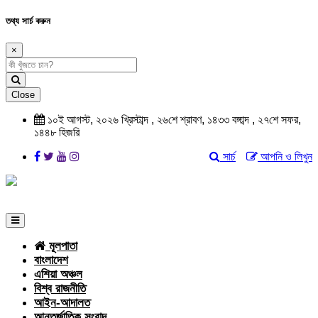
তথ্য সার্চ করুন
×
Close
১০ই আগস্ট, ২০২৬ খ্রিস্টাব্দ , ২৬শে শ্রাবণ, ১৪৩৩ বঙ্গাব্দ , ২৭শে সফর,
১৪৪৮ হিজরি
সার্চ
আপনি ও লিখুন
মূলপাতা
বাংলাদেশ
এশিয়া অঞ্চল
বিশ্ব রাজনীতি
আইন-আদালত
আন্তর্জাতিক সংবাদ