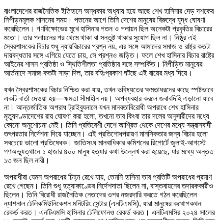
বাংলাদেশের রাজনৈতিক ইতিহাসে অন্ধকার অধ্যায় হয়ে আছে শেখ হাসিনার দেড় দশকের
নিপীড়নমূলক শাসনের সময়। পতনের আগে তিনি দেশের মানুষের বিরুদ্ধে যুদ্ধ ঘোষণা
করেছিলেন। গণবিক্ষোভের মুখে হাসিনার পতন ও পলায়ন ছিল অনেকটা প্রকৃতির বিচারের
মতো। তার পলায়নের পর থেমে থাকা বা সন্তুষ্ট থাকার সুযোগ ছিল না। নিষ্ঠুর এই
স্বৈরশাসকের বিচার শুধু ন্যায়বিচারের প্রশ্ন নয়, এর সঙ্গে আমাদের সমাজ ও রাষ্ট্র কতটা
দায়বদ্ধতার সঙ্গে এগিয়ে যেতে চায়, সে প্রশ্নও জড়িত। ফলে শেখ হাসিনার বিচার রাষ্ট্রে
আইনের শাসন প্রতিষ্ঠা ও স্থিতিশীলতা প্রতিষ্ঠার সঙ্গে সম্পর্কিত। নিপীড়িত মানুষের
আর্তনাদে সমাজ কতটা সাড়া দিল, তার বহিঃপ্রকাশ ঘটছে এই রায়ের মধ্য দিয়ে।
যখন স্বৈরশাসকের বিচার নিশ্চিত করা যায়, তখন ভবিষ্যতের ক্ষমতাধরদের কাছে স্পষ্টভাবে
একটি বার্তা দেওয়া হয়—ক্ষমতা সীমাহীন নয়। অপব্যবহার করলে জবাবদিহি এড়ানো যাবে
না। আন্তর্জাতিক অপরাধ ট্রাইব্যুনালে যখন মানবতাবিরোধী অপরাধে শেখ হাসিনার
মৃত্যুদণ্ডাদেশের রায় ঘোষণা করা হলো, তখনো তার কিংবা তার দলের অনুসারীদের মধ্যে
কোনো অনুশোচনা নেই। তিনি প্রতিবেশী দেশে আশ্রিত থেকে দেশের মধ্যে সন্ত্রাসবাদী
তৎপরতার নির্দেশনা দিয়ে যাচ্ছেন। এই প্রতিশোধপরায়ণ মানসিকতার জন্য বিচার হলো
সবচেয়ে ভালো প্রতিষেধক। জাতিসংঘ মানবাধিকার কমিশনের রিপোর্টে জুলাই-আগস্টে
গণঅভ্যুত্থানে ১ হাজার ৪০০ মানুষ হত্যার কথা উল্লেখ করা হয়েছে, যার মধ্যে অন্তত
১৩ জন ছিল নারী।
অপরাধীরা যেমন অপরাধের চিহ্ন রেখে যায়, তেমনি হাসিনা তার প্রতিটি অপরাধের প্রমাণ
রেখে গেছেন। তিনি শুধু হত্যাকাণ্ডের নির্দেশদাতা ছিলেন না, বাস্তবায়নের তদারককারীও
ছিলেন। তিনি বিরোধী রাজনৈতিক নেতাদের ওপর নজরদারি করতে গঠন করেছিলেন
ন্যাশনাল টেলিকমিউনিকেশন মনিটরিং সেন্টার (এনটিএমসি), যারা মানুষের কথোপকথন
রেকর্ড করত। এনটিএমসি হাসিনার টেলিফোনও রেকর্ড করত। এনটিএমসির ২০২৪ সালের