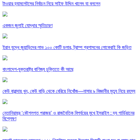
টাওয়ার হ্যামলেটসের নির্বাচন নিয়ে সাইফ উদ্দিন খালেদ যা বললেন
একজন জুলাই যোদ্ধার স্মৃতিচারণ
ইরান যুদ্ধে জুয়াড়িদের লাভ ১০০ কোটি ডলার, ট্রাম্প প্রশাসনের লোকেরাই কি জড়িত
বাংলাদেশ-যুক্তরাষ্ট্র বাণিজ্য চুক্তিতে কী আছে
কেউ বারান্দায় খুন, কেউ বাড়ি থেকে বেরিয়ে নিখোঁজ—নাসার ৯ বিজ্ঞানীর মৃত্যু নিয়ে রহস্য
নেতানিয়াহুর ‘কৌশলগত পরাজয়’ ও রাজনৈতিক বিপর্যয়ের মুখে ইসরাইল : দ্য গার্ডিয়ানের
বিশ্লেষণ