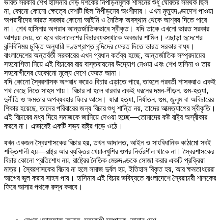
ভারত সরকার শেখ হাসিনার দেড় দশকের নিপীড়নমূলক শাসনের শুধু ঘোরতর সমর্থক ছিল
না, কোনো কোনো ক্ষেত্রে দেশটি ছিল নিপীড়নের অংশীদার। এখন মৃত্যুদণ্ডাদেশ পাওয়া
অপরাধীদের ভারত সরকার কোনো আইনি ও নৈতিক অবস্থান থেকে আশ্রয় দিতে পারে
না। শেখ হাসিনার অপরাধ আন্তর্জাতিকভাবে স্বীকৃত। যদি তাকে এখনো ভারত সরকার
আশ্রয় দেয়, তা হবে বাংলাদেশের বিচারব্যবস্থাকে অবজ্ঞার শামিল। এছাড়া দুদেশের
বন্দিবিনিময় চুক্তি অনুযায়ী দণ্ডপ্রাপ্ত বন্দিদের ফেরত দিতে ভারত সরকার বাধ্য।
বাংলাদেশের অন্তর্বর্তী সরকারের এখন প্রধান কর্তব্য হচ্ছে, আন্তর্জাতিক সম্প্রদায়ের
সহযোগিতা নিয়ে এই বিচারের রায় বাস্তবায়নের উদ্যোগ নেওয়া এবং শেখ হাসিনা ও তার
সহযোগীদের যেকোনো মূল্যে দেশে ফেরত আনা।
যদি কোনো স্বৈরশাসক অপরাধ করেও বিচার এড়াতে পারে, তাহলে পরবর্তী শাসকরাও একই
পথ বেছে নিতে সাহস পায়। বিচার না হলে বারবার একই ধরনের দমন-পীড়ন, গুম-হত্যা,
দুর্নীতি ও ক্ষমতার অপব্যবহার ফিরে আসে। যারা হত্যা, নির্যাতন, গুম, জুলুম বা অবিচারের
শিকার হয়েছে, তাদের পরিবারের জন্য বিচার শুধু শান্তি নয়, তাদের আত্মত্যাগের স্বীকৃতি।
এই বিচারের মধ্য দিয়ে সমাজকে জানিয়ে দেওয়া হচ্ছে—তোমাদের কষ্ট রাষ্ট্র অস্বীকার
করবে না। এভাবেই একটি সভ্য রাষ্ট্র গড়ে ওঠে।
যখন একজন স্বৈরশাসকের বিচার হয়, তখন আদালত, আইন ও সাংবিধানিক কাঠামো সবই
শক্তিশালী হয়—রাষ্ট্র আর ব্যক্তির খেয়ালখুশির ওপর নির্ভরশীল থাকে না। স্বৈরশাসকের
বিচার কোনো প্রতিশোধ নয়, রাষ্ট্রের নৈতিক মেরুদণ্ডকে সোজা করার একটি প্রক্রিয়া
মাত্র। স্বৈরশাসকের বিচার না হলে সমাজ দুর্বল হয়, ইতিহাস বিকৃত হয়, আর ক্ষমতাধরেরা
আগের ভুল করার সাহস পায়। হাসিনার এই বিচার ভবিষ্যতে বাংলাদেশে স্বৈরাচারী শাসকের
ফিরে আসার পথকে রুদ্ধ করবে।