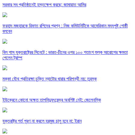
সরকার সব প্রতিষ্ঠানেই হস্তক্ষেপ করছে: জামায়াত আমির
ফরহাদ মজহারকে রিফাত রশিদের প্রশ্ন : নিজ কমিউনিটিকে আমেরিকান মদদপুষ্ট গোষ্ঠী
বলবেন
বিল পাস যুক্তরাষ্ট্রের সিনেটে : ভারত-চীনের ওপর ১০০ শতাংশ শুল্ক আরোপের ক্ষমতা
পেলেন ট্রাম্প
মক্কা যৌথ প্রতিরক্ষা চুক্তি ন্যাটোর ধারার পরিপন্থী নয়: তুরস্ক
ইউক্রেনে কোনো অক্ষত তাপবিদ্যুৎকেন্দ্র অবশিষ্ট নেই: জেলেনস্কি
যুক্তরাষ্ট্র শর্ত পূরণ না করলে হরমুজ চালু হবে না: ইরান