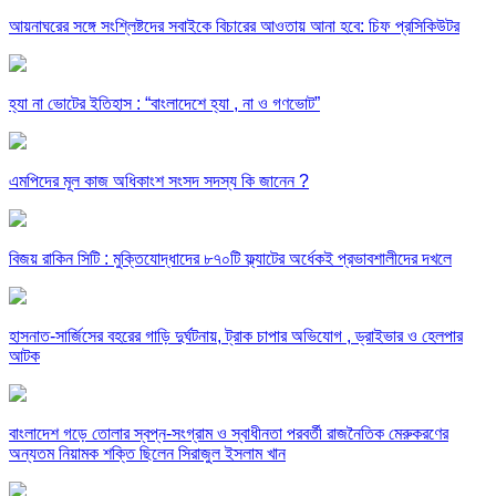
আয়নাঘরের সঙ্গে সংশ্লিষ্টদের সবাইকে বিচারের আওতায় আনা হবে: চিফ প্রসিকিউটর
হ্যা না ভোটের ইতিহাস : “বাংলাদেশে হ্যা , না ও গণভোট”
এমপিদের মূল কাজ অধিকাংশ সংসদ সদস্য কি জানেন ?
বিজয় রাকিন সিটি : মুক্তিযোদ্ধাদের ৮৭০টি ফ্ল্যাটের অর্ধেকই প্রভাবশালীদের দখলে
হাসনাত-সার্জিসের বহরের গাড়ি দুর্ঘটনায়, ট্রাক চাপার অভিযোগ , ড্রাইভার ও হেলপার
আটক
বাংলাদেশ গড়ে তোলার স্বপ্ন-সংগ্রাম ও স্বাধীনতা পরবর্তী রাজনৈতিক মেরুকরণের
অন্যতম নিয়ামক শক্তি ছিলেন সিরাজুল ইসলাম খান