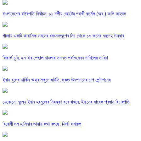
বাংলাদেশের রাষ্ট্রপতি নির্বাচন: ১১ দলীয় জোটের প্রার্থী কর্নেল (অব.) অলি আহমদ
গাজায় একটি আবাসিক ভবনের ধ্বংসস্তূপের নিচ থেকে ১৯ জনের মরদেহ উদ্ধার
রিজার্ভ চুরি: ৯৭ বার পেছাল মামলার তদন্ত প্রতিবেদন দাখিলের তারিখ
ইরান যুদ্ধে মার্কিন অস্ত্র মজুদে ঘাটতি, দ্রুত উৎপাদনের চাপ পেন্টাগনের
যেকোনো মূল্যে ইরান হরমুজের নিয়ন্ত্রণ ধরে রাখবে: ইরানের সাবেক প্রধান বিচারপতি
বিরোধী দল হাসিনার ভাষায় কথা বলছে: মির্জা ফখরুল