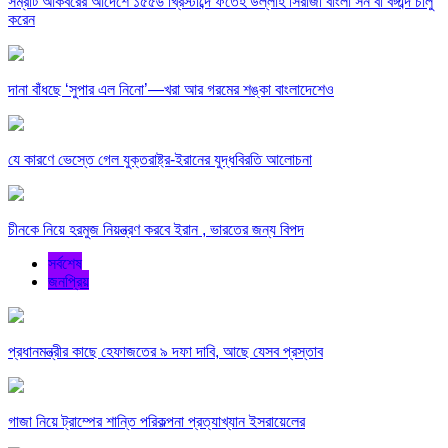
সম্রাট আকবরের আদেশে ১৫৫৬ খ্রিস্টাব্দে ফতেহ উল্লাহ সিরাজী বাংলা সন বা বঙ্গাব্দ চালু
করেন
দানা বাঁধছে ‘সুপার এল নিনো’—খরা আর গরমের শঙ্কা বাংলাদেশেও
যে কারণে ভেস্তে গেল যুক্তরাষ্ট্র-ইরানের যুদ্ধবিরতি আলোচনা
চীনকে নিয়ে হরমুজ নিয়ন্ত্রণ করবে ইরান , ভারতের জন্য বিপদ
সর্বশেষ
জনপ্রিয়
প্রধানমন্ত্রীর কাছে হেফাজতের ৯ দফা দাবি, আছে যেসব প্রস্তাব
গাজা নিয়ে ট্রাম্পের শান্তি পরিকল্পনা প্রত্যাখ্যান ইসরায়েলের