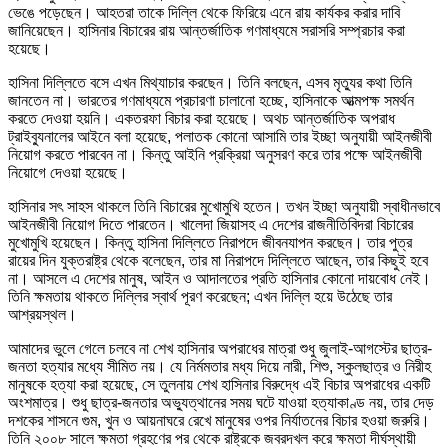
ভেঙে পড়েছেন। আহতরা তাকে দিল্লি থেকে ফিরিয়ে এনে রায় কার্যকর করার দাবি
জানিয়েছেন। হাসিনার বিচারের রায় আন্তর্জাতিক গণমাধ্যমে সরাসরি সম্প্রচার করা
হয়েছে।
হাসিনা দিল্লিতে বসে এখন মিথ্যাচার করছেন। তিনি বলছেন, এসব মৃত্যুর কথা তিনি
জানতেন না। ভারতের গণমাধ্যমে প্রচারণা চালানো হচ্ছে, হাসিনাকে আত্মপক্ষ সমর্থন
করতে দেওয়া হয়নি। একতরফা বিচার করা হয়েছে। অথচ আন্তর্জাতিক অপরাধ
ট্রাইব্যুনালের আইনে বলা হয়েছে, পলাতক কোনো আসামি তার ইচ্ছা অনুযায়ী আইনজীবী
নিয়োগ করতে পারবেন না। কিন্তু আইনি প্রক্রিয়া অনুসরণ করে তার পক্ষে আইনজীবী
নিয়োগে দেওয়া হয়েছে।
হাসিনার সৎ সাহস থাকলে তিনি বিচারের মুখোমুখি হতেন। তখন ইচ্ছা অনুযায়ী স্বাধীনভাবে
আইনজীবী নিয়োগ দিতে পারতেন। খালেদা জিয়াসহ এ দেশের রাজনীতিবিদরা বিচারের
মুখোমুখি হয়েছেন। কিন্তু হাসিনা দিল্লিতে নিরাপদে জীবনযাপন করছেন। তার পুত্র
রায়ের দিন যুক্তরাষ্ট্র থেকে বলেছেন, তার মা নিরাপদে দিল্লিতে আছেন, তার কিছুই হবে
না। আসলে এ দেশের মানুষ, আইন ও আদালতের প্রতি হাসিনার কোনো দায়বোধ নেই।
তিনি ক্ষমতায় থাকতে দিল্লির স্বার্থ পূরণ করেছেন; এখন দিল্লি হয়ে উঠেছে তার
আশ্রয়স্থল।
আমাদের ভুলে গেলে চলবে না শেখ হাসিনার অপরাধের মাত্রা শুধু জুলাই-আগস্টের ছাত্র-
জনতা হত্যার মধ্যে সীমিত নয়। যে নির্মমতার মধ্য দিয়ে নারী, শিশু, স্কুলছাত্র ও নিরীহ
মানুষকে হত্যা করা হয়েছে, সে তুলনায় শেখ হাসিনার বিরুদ্ধে এই বিচার অপরাধের একটি
অংশমাত্র। শুধু ছাত্র-জনতার অভ্যুত্থানের সময় ঘটে যাওয়া হত্যাকাণ্ড নয়, তার দেড়
দশকের শাসনে গুম, খুন ও আয়নাঘরে রেখে মানুষের ওপর নির্যাতনের বিচার হওয়া জরুরি।
তিনি ২০০৮ সালে ক্ষমতা গ্রহণের পর থেকে রাষ্ট্রকে জবরদখল করে ক্ষমতা দীর্ঘস্থায়ী