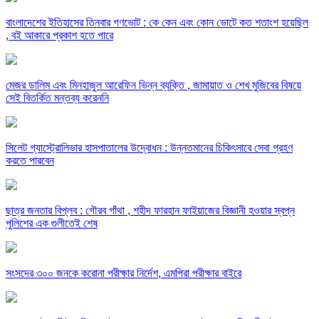
বাংলাদেশের ইতিহাসের তিনবার গণভোট : কে কেন এবং কোন ভোটে কত শতাংশ হয়েছিল
, বই আকারে প্রকাশ হতে পারে
মেজর ডালিম এবং মিনহাজুল আরেফিন ভিন্ন ব্যক্তি , জামায়াত ও শেখ মুজিবের বিষয়ে
সেই বিতর্কিত মন্তব্য করেননি
সিলেট গ্যাস্ট্রোলিভার হাসপাতালের উদ্বোধন : উন্নতমানের চিকিৎসাবে সেবা গ্রহণ
করতে পারবেন
ছাত্র জনতার বিপ্লব : গৌরব গাঁথা , শহীদ ফারহান ফাইয়াজের বিজ্ঞানী হওয়ার স্বপ্ন
পুলিশের এক গুলীতেই শেষ
সংসদের ৩০০ জনকে করোনা পরীক্ষার নির্দেশ, এমপিরা পরীক্ষার বাইরে