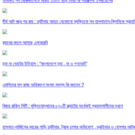
অধিকৃত পূর্ব জেরুজালেমে আরও ২৩০০ বাড়ি নির্মাণের পরিকল্পনা ইসরায়েলের
দীর্ঘ আট বছর পর রায় : দুর্ঘটনায় আহত যেকোনো ব্যক্তিকে সব হাসপাতাল-ক্লিনিকে প্রাথমিক
র‍্যাবের বদলে আসছে এসআরবি
হ্যা না ভোটের ইতিহাস : “বাংলাদেশে হ্যা , না ও গণভোট”
এমপিদের মূল কাজ অধিকাংশ সংসদ সদস্য কি জানেন ?
বিজয় রাকিন সিটি : মুক্তিযোদ্ধাদের ৮৭০টি ফ্ল্যাটের অর্ধেকই প্রভাবশালীদের দখলে
হাসনাত-সার্জিসের বহরের গাড়ি দুর্ঘটনায়, ট্রাক চাপার অভিযোগ , ড্রাইভার ও হেলপার আট