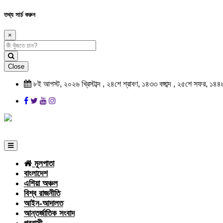
তথ্য সার্চ করুন
×
Close
৮ই আগস্ট, ২০২৬ খ্রিস্টাব্দ , ২৪শে শ্রাবণ, ১৪৩৩ বঙ্গাব্দ , ২৫শে সফর, ১৪৪
মূলপাতা
বাংলাদেশ
এশিয়া অঞ্চল
বিশ্ব রাজনীতি
আইন-আদালত
আন্তর্জাতিক সংবাদ