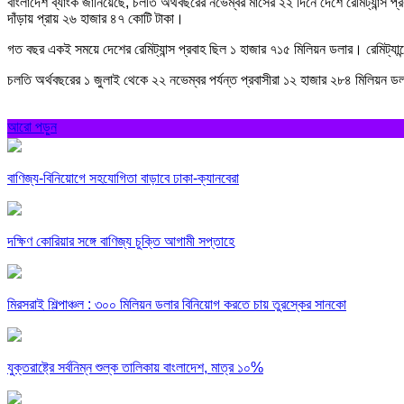
বাংলাদেশ ব্যাংক জানিয়েছে, চলতি অর্থবছরের নভেম্বর মাসের ২২ দিনে দেশে রেমিট্যান্স 
দাঁড়ায় প্রায় ২৬ হাজার ৪৭ কোটি টাকা।
গত বছর একই সময়ে দেশের রেমিট্যান্স প্রবাহ ছিল ১ হাজার ৭১৫ মিলিয়ন ডলার। রেমিট্যান
চলতি অর্থবছরের ১ জুলাই থেকে ২২ নভেম্বর পর্যন্ত প্রবাসীরা ১২ হাজার ২৮৪ মিলিয়ন 
আরো পড়ুন
বাণিজ্য-বিনিয়োগে সহযোগিতা বাড়াবে ঢাকা-ক্যানবেরা
দক্ষিণ কোরিয়ার সঙ্গে বাণিজ্য চুক্তি আগামী সপ্তাহে
মিরসরাই শিল্পাঞ্চল : ৩০০ মিলিয়ন ডলার বিনিয়োগ করতে চায় তুরস্কের সানকো
যুক্তরাষ্ট্রে সর্বনিম্ন শুল্ক তালিকায় বাংলাদেশ, মাত্র ১০%