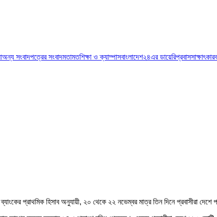
া
অন্য সংবাদপত্রের সংবাদ
মতামত
শিক্ষা ও ক্যাম্পাস
বাংলাদেশ২৪এর ডায়েরি
প্রবাস
সাক্ষাৎকার
য় ব্যাংকের প্রাথমিক হিসাব অনুযায়ী, ২০ থেকে ২২ নভেম্বর মাত্র তিন দিনে প্রবাসীরা দেশে প