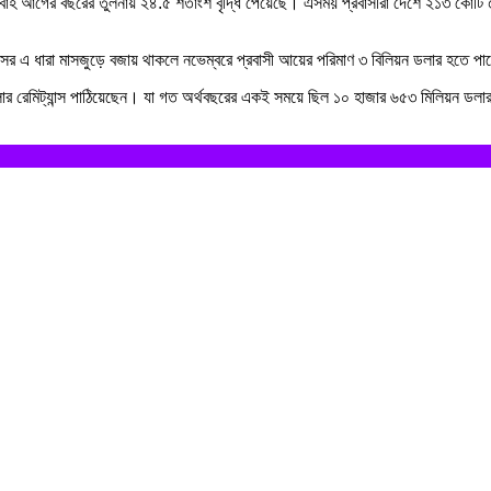
প্রবাহ আগের বছরের তুলনায় ২৪.৫ শতাংশ বৃদ্ধি পেয়েছে। এসময় প্রবাসীরা দেশে ২১৩ কোটি ৫০
্সের এ ধারা মাসজুড়ে বজায় থাকলে নভেম্বরে প্রবাসী আয়ের পরিমাণ ৩ বিলিয়ন ডলার হতে পার
ডলার রেমিট্যান্স পাঠিয়েছেন। যা গত অর্থবছরের একই সময়ে ছিল ১০ হাজার ৬৫৩ মিলিয়ন ডল