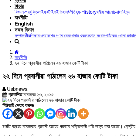
প্রবাসী
ফিচার
বিজ্ঞান-প্রযুক্তি
লাইফস্টাইল
ইতিহাস/ঐতিহ্য-History
ধর্মীয় আলোচনা
সাহিত্য
অর্থনীতি
English
সকল বিভাগ
সম্পাদকীয়
শিক্ষা
বাংলাদেশের গণমাধ্যম
খেলার খবর
চলমান সংবাদ
পাঠকের খোলা জানাল
অর্থনীতি
২২ দিনে প্রবাসীরা পাঠালেন ২৬ হাজার কোটি টাকা
২২ দিনে প্রবাসীরা পাঠালেন ২৬ হাজার কোটি টাকা
Usbnews.
প্রকাশিত
নভেম্বর ২৩, ২০২৫
নিউজটি শেয়ার করুনঃ
চলতি বছরের নভেম্বরে প্রবাসী আয়ের প্রবাহে শক্তিশালী গতি লক্ষ্য করা যাচ্ছে। কেন্দ্রী