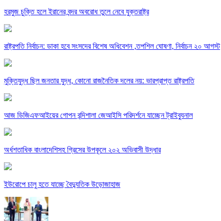
হরমুজ চুক্তি হলে ইরানের বন্দর অবরোধ তুলে নেবে যুক্তরাষ্ট্র
রাষ্ট্রপতি নির্বাচন: ডাকা হবে সংসদের বিশেষ অধিবেশন ,তপশিল ঘোষণা, নির্বাচন ২০ আগস্ট
মুক্তিযুদ্ধ ছিল জনতার যুদ্ধ, কোনো রাজনৈতিক দলের নয়: ভারপ্রাপ্ত রাষ্ট্রপতি
আজ ডিজিএফআইয়ের গোপন বন্দিশালা জেআইসি পরিদর্শনে যাচ্ছেন ট্রাইব্যুনাল
অর্ধশতাধিক বাংলাদেশিসহ গ্রিসের উপকূলে ২০২ অভিবাসী উদ্ধার
ইউরোপে চালু হতে যাচ্ছে বৈদ্যুতিক উড়োজাহাজ