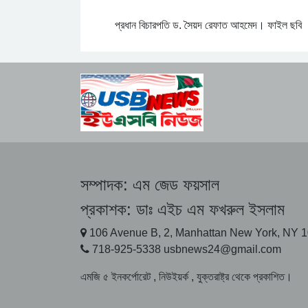
প্রধান বিচারপতি ড. সৈয়দ রেফাত আহমেদ। ফাইল ছবি
সম্পাদক:
এম জেড ফয়সাল
প্রকাশক:
ডাঃ এইচ এম ফখরুল ইসলাম
106 Avenue B, 2, Manhattan New York, NY 
718-925-5338 usbnews24@gmail.com
এমজি ৫ ইনকর্পোরেট , নিউইয়র্ক , যুক্তরাষ্ট্র থেকে প্রকাশিত।