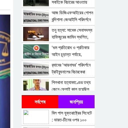
সবাইকে বিচারের আওতায়
আনা হবে: চিফ প্রসিকিউটর
আজ ডিজিএফআইয়ের গোপন
বন্দিশালা জেআইসি পরিদর্শনে
যাচ্ছেন ট্রাইব্যুনাল
তনু হত্যা: সাবেক সেনাসদস্য
হাফিজুরের জামিন স্থগিত,
২৪ ঘণ্টার মধ্যে আত্মসমর্পণের
‘গুম প্রতিরোধ ও প্রতিকার
নির্দেশ
আইন চূড়ান্ত পর্যায়ে,
শিগগিরই মন্ত্রিসভায়’
র‍্যাবের ‘আয়নাঘর’ পরিদর্শনে
ট্রাইব্যুনালের বিচারকেরা
পিলখানা হত্যাকাণ্ডের তথ্য
জেনে ফেলাই কাল হয়েছিল
মেজর (অব.) জাহিদুল
আন্তর্জাতিক অপরাধ
সর্বশেষ
জনপ্রিয়
ইসলামের , হত্যার জন্য জঙ্গি
ট্রাইব্যুনাল আইনের বৈধতা
ট্যাগ ট্রাইব্যুনালে অভিযোগ
বিল পাস যুক্তরাষ্ট্রের সিনেটে
চ্যালেঞ্জের রিট খারিজ
শাপলা চত্বর হত্যাকান্ডটি ছিল
: ভারত-চীনের ওপর ১০০
‘গণহত্যা’: চিফ প্রসিকিউটর
শতাংশ শুল্ক আরোপের