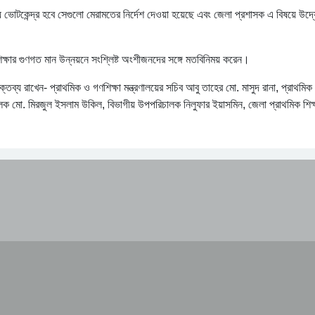
য়ে ভোটকেন্দ্র হবে সেগুলো মেরামতের নির্দেশ দেওয়া হয়েছে এবং জেলা প্রশাসক এ বিষয়ে উদ্
ক্ষার গুণগত মান উন্নয়নে সংশ্লিষ্ট অংশীজনদের সঙ্গে মতবিনিময় করেন।
ব্য রাখেন- প্রাথমিক ও গণশিক্ষা মন্ত্রণালয়ের সচিব আবু তাহের মো. মাসুদ রানা, প্রাথমিক শ
ক মো. মিরজুল ইসলাম উকিল, বিভাগীয় উপপরিচালক নিলুফার ইয়াসমিন, জেলা প্রাথমিক শিক্