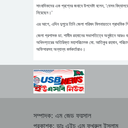
সাংবাদিকদের এক প্রশ্নের জবাবে উপদেষ্টা বলেন, ‘যেসব বিদ্যাল
নিয়েছেন।’
এর আগে, এদিন দুপুরে তিনি জেলা পরিষদ মিলনায়তনে প্রাথমিক শি
জেলা প্রশাসক ডা. শামীম রহমানের সভাপতিত্বে অনুষ্ঠানে আরও বক্ত
অধিদপ্তরের অতিরিক্ত মহাপরিচালক মো. আতিকুর রহমান, পরিচাল
অফিসারসহ অন্যান্য কর্মকর্তারাও।
সম্পাদক:
এম জেড ফয়সাল
প্রকাশক:
ডাঃ এইচ এম ফখরুল ইসলাম