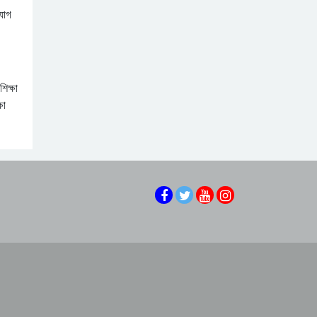
শুল্কের ১০০ বিলিয়ন ডলার
যোগ
ফেরত দিয়েছে ট্রাম্প
শেখ হাসিনা ইতিহাসের
প্রশাসন
নিকৃষ্টতম ও ঘৃণ্য ফ্যাসিস্ট
ছিলেন: রিজভী
জুলাই সনদ নিয়ে ছিনিমিনি
িক্ষা
খেললে পরিণতি ভালো হবে না:
ষা
ফয়জুল করীম
জুলাই অভ্যুত্থানের ইতিহাস
বিকৃত করা হয়েছে: আখতার
হোসেন এমপি
মনে হচ্ছে আরেকটা অনিবার্য
বিপ্লব আসন্ন: রাজধানীতে
এক গণসমাবেশে জামায়াত
জুলাই গণঅভ্যুত্থান দিবস
আমির
উপলক্ষে প্রফেসর মুহাম্মদ
ইউনূসের বিবৃতি
জুলাই সনদ বাস্তবায়ন না
হলে আরেকটি জুলাই নেমে
আসবে: ব্রাহ্মণবাড়িয়ায়
সমাবেশে ১১ দল