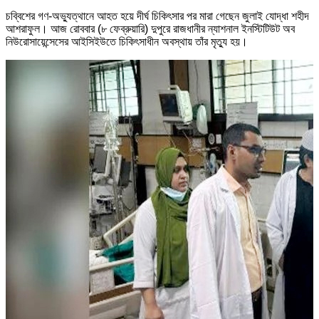
চব্বিশের গণ-অভ্যুত্থানে আহত হয়ে দীর্ঘ চিকিৎসার পর মারা গেছেন জুলাই যোদ্ধা শহীদ
আশরাফুল। আজ রোববার (৮ ফেব্রুয়ারি) দুপুরে রাজধানীর ন্যাশনাল ইনস্টিটিউট অব
নিউরোসায়েন্সেসের আইসিইউতে চিকিৎসাধীন অবস্থায় তাঁর মৃত্যু হয়।