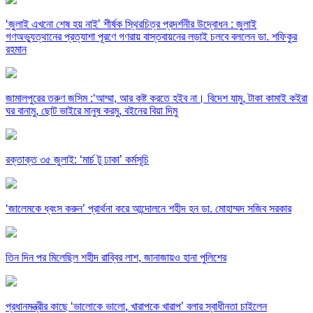
‘জুলাই এখনো শেষ হয় নাই’ শীর্ষক স্থিরচিত্র প্রদর্শনীর উদ্বোধন : জুলাই
গণঅভ্যুত্থানের প্রত্যাশা পূরণে গণরায় বাস্তবায়নের লড়াই চলবে বললেন ডা. শফিকুর
রহমান
জামালপুরের তরুণ জসিম :‘আম্মা, আর কষ্ট করতে হইব না। বিদেশ যামু, টাকা কামাই কইরা
ঘর বানামু, ছোট ভাইরে মানুষ করমু, বইনের বিয়া দিমু
রক্তাক্ত ৩৫ জুলাই: ‘মার্চ টু ঢাকা’ কর্মসূচি
‘জালেমকে ধ্বংস করুন’ প্রার্থনা করে আন্দোলনে শহীদ হন ডা. মোহাম্মদ সজিব সরকার
তিন দিন পর মিলেছিল শহীদ রাব্বির লাশ, জানাজায়ও হানা পুলিশের
প্রধানমন্ত্রীর কাছে ‘ভালোকে ভালো, খারাপকে খারাপ’ বলার স্বাধীনতা চাইলেন