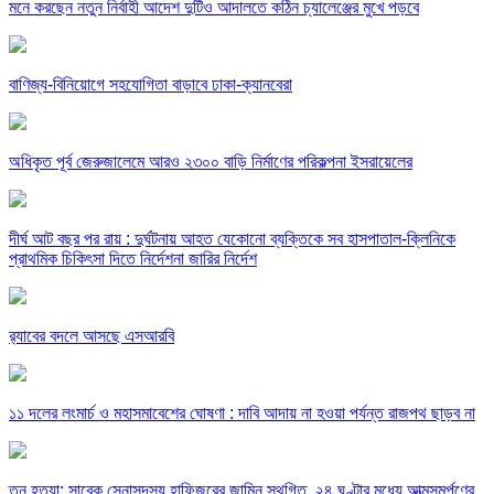
মনে করছেন নতুন নির্বাহী আদেশ দুটিও আদালতে কঠিন চ্যালেঞ্জের মুখে পড়বে
বাণিজ্য-বিনিয়োগে সহযোগিতা বাড়াবে ঢাকা-ক্যানবেরা
অধিকৃত পূর্ব জেরুজালেমে আরও ২৩০০ বাড়ি নির্মাণের পরিকল্পনা ইসরায়েলের
দীর্ঘ আট বছর পর রায় : দুর্ঘটনায় আহত যেকোনো ব্যক্তিকে সব হাসপাতাল-ক্লিনিকে
প্রাথমিক চিকিৎসা দিতে নির্দেশনা জারির নির্দেশ
র‍্যাবের বদলে আসছে এসআরবি
১১ দলের লংমার্চ ও মহাসমাবেশের ঘোষণা : দাবি আদায় না হওয়া পর্যন্ত রাজপথ ছাড়ব না
তনু হত্যা: সাবেক সেনাসদস্য হাফিজুরের জামিন স্থগিত, ২৪ ঘণ্টার মধ্যে আত্মসমর্পণের