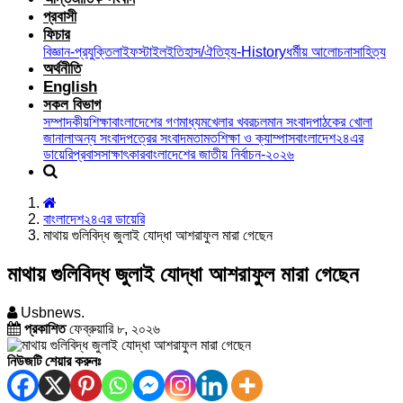
প্রবাসী
ফিচার
বিজ্ঞান-প্রযুক্তি
লাইফস্টাইল
ইতিহাস/ঐতিহ্য-History
ধর্মীয় আলোচনা
সাহিত্য
অর্থনীতি
English
সকল বিভাগ
সম্পাদকীয়
শিক্ষা
বাংলাদেশের গণমাধ্যম
খেলার খবর
চলমান সংবাদ
পাঠকের খোলা
জানালা
অন্য সংবাদপত্রের সংবাদ
মতামত
শিক্ষা ও ক্যাম্পাস
বাংলাদেশ২৪এর
ডায়েরি
প্রবাস
সাক্ষাৎকার
বাংলাদেশের জাতীয় নির্বাচন-২০২৬
বাংলাদেশ২৪এর ডায়েরি
মাথায় গুলিবিদ্ধ জুলাই যোদ্ধা আশরাফুল মারা গেছেন
মাথায় গুলিবিদ্ধ জুলাই যোদ্ধা আশরাফুল মারা গেছেন
Usbnews.
প্রকাশিত
ফেব্রুয়ারি ৮, ২০২৬
নিউজটি শেয়ার করুনঃ