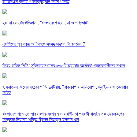
জাতিসংঘে জুলাই গণঅভ্যুত্থান দিবস পালিত
হ্যা না ভোটের ইতিহাস : “বাংলাদেশে হ্যা , না ও গণভোট”
এমপিদের মূল কাজ অধিকাংশ সংসদ সদস্য কি জানেন ?
বিজয় রাকিন সিটি : মুক্তিযোদ্ধাদের ৮৭০টি ফ্ল্যাটের অর্ধেকই প্রভাবশালীদের দখলে
হাসনাত-সার্জিসের বহরের গাড়ি দুর্ঘটনায়, ট্রাক চাপার অভিযোগ , ড্রাইভার ও হেলপার
আটক
বাংলাদেশ গড়ে তোলার স্বপ্ন-সংগ্রাম ও স্বাধীনতা পরবর্তী রাজনৈতিক মেরুকরণের
অন্যতম নিয়ামক শক্তি ছিলেন সিরাজুল ইসলাম খান