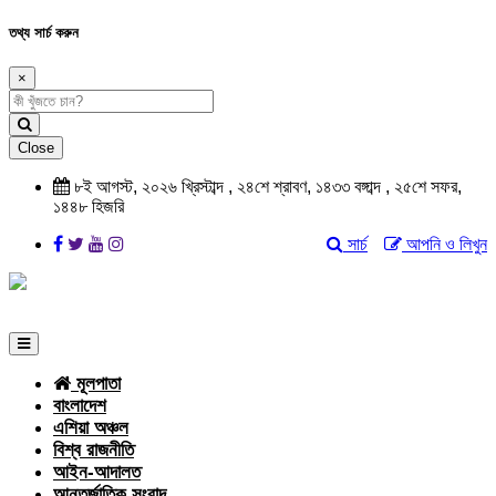
তথ্য সার্চ করুন
×
Close
৮ই আগস্ট, ২০২৬ খ্রিস্টাব্দ , ২৪শে শ্রাবণ, ১৪৩৩ বঙ্গাব্দ , ২৫শে সফর,
১৪৪৮ হিজরি
সার্চ
আপনি ও লিখুন
মূলপাতা
বাংলাদেশ
এশিয়া অঞ্চল
বিশ্ব রাজনীতি
আইন-আদালত
আন্তর্জাতিক সংবাদ