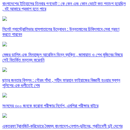
বাংলাদেশের ইতিহাসের তিনবার গণভোট : কে কেন এবং কোন ভোটে কত শতাংশ হয়েছিল
, বই আকারে প্রকাশ হতে পারে
সিলেট গ্যাস্ট্রোলিভার হাসপাতালের উদ্বোধন : উন্নতমানের চিকিৎসাবে সেবা গ্রহণ
করতে পারবেন
মেজর ডালিম এবং মিনহাজুল আরেফিন ভিন্ন ব্যক্তি , জামায়াত ও শেখ মুজিবের বিষয়ে
সেই বিতর্কিত মন্তব্য করেননি
ছাত্র জনতার বিপ্লব : গৌরব গাঁথা , শহীদ ফারহান ফাইয়াজের বিজ্ঞানী হওয়ার স্বপ্ন
পুলিশের এক গুলীতেই শেষ
সংসদের ৩০০ জনকে করোনা পরীক্ষার নির্দেশ, এমপিরা পরীক্ষার বাইরে
একতরফা ট্রানজিট-করিডোরে বৈষম্য বাংলাদেশ-নেপাল-ভুটানের, প্রতিবেশী দুই দেশের