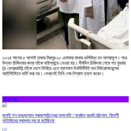
২০২৪ সালের ৫ আগস্ট ঢাকার মিরপুর-১০ এলাকায় মাথায় গুলিবিদ্ধ হন আশরাফুল। পরে
উন্নত চিকিৎসার জন্য তাঁকে থাইল্যান্ডে নেওয়া হয়। দীর্ঘদিন চিকিৎসা শেষে গত বুধবার
(৪ ফেব্রুয়ারি) তাঁকে দেশে ফিরিয়ে এনে ন্যাশনাল ইনস্টিটিউট অব নিউরোসায়েন্সের
আইসিইউতে ভর্তি করা হয়। সেখানেই তিনি শেষ নিশ্বাস ত্যাগ করেন।
আরো পড়ুন
জুলাই গণ-অভ্যুত্থান প্রামাণ্যচিত্রের অসংগতি : অনুষ্ঠান বয়কট,হট্টগোল, বিদেশী
অতিথিদের প্রস্থান সহ যা ঘটেছিলো