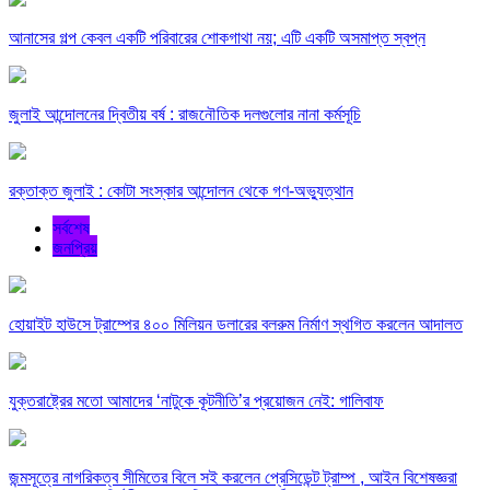
আনাসের গল্প কেবল একটি পরিবারের শোকগাথা নয়; এটি একটি অসমাপ্ত স্বপ্ন
জুলাই আন্দোলনের দ্বিতীয় বর্ষ : রাজনৌতিক দলগুলোর নানা কর্মসূচি
রক্তাক্ত জুলাই : কোটা সংস্কার আন্দোলন থেকে গণ-অভ্যুত্থান
সর্বশেষ
জনপ্রিয়
হোয়াইট হাউসে ট্রাম্পের ৪০০ মিলিয়ন ডলারের বলরুম নির্মাণ স্থগিত করলেন আদালত
যুক্তরাষ্ট্রের মতো আমাদের ‘নাটুকে কূটনীতি’র প্রয়োজন নেই: গালিবাফ
জন্মসূত্রে নাগরিকত্ব সীমিতের বিলে সই করলেন প্রেসিডেন্ট ট্রাম্প , আইন বিশেষজ্ঞরা