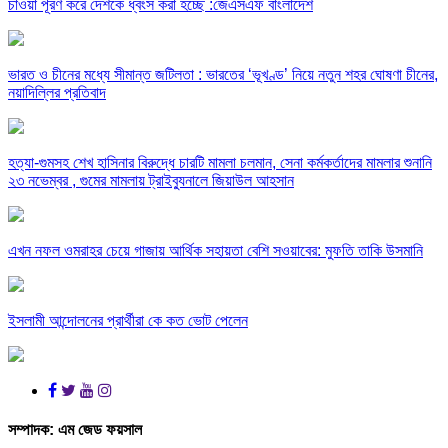
চাওয়া পূরণ করে দেশকে ধ্বংস করা হচ্ছে :জেএসএফ বাংলাদেশ
ভারত ও চীনের মধ্যে সীমান্ত জটিলতা : ভারতের ‘ভূখণ্ড’ নিয়ে নতুন শহর ঘোষণা চীনের,
নয়াদিল্লির প্রতিবাদ
হত্যা-গুমসহ শেখ হাসিনার বিরুদ্ধে চারটি মামলা চলমান, সেনা কর্মকর্তাদের মামলার শুনানি
২৩ নভেম্বর , গুমের মামলায় ট্রাইব্যুনালে জিয়াউল আহসান
এখন নফল ওমরাহর চেয়ে গাজায় আর্থিক সহায়তা বেশি সওয়াবের: মুফতি তাকি উসমানি
ইসলামী আন্দোলনের প্রার্থীরা কে কত ভোট পেলেন
সম্পাদক:
এম জেড ফয়সাল