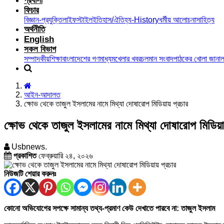
প্রবাসী
ফিচার
বিজ্ঞান-প্রযুক্তি
লাইফস্টাইল
ইতিহাস/ঐতিহ্য-History
ধর্মীয় আলোচনা
সাহিত্য
অর্থনীতি
English
সকল বিভাগ
সম্পাদকীয়
শিক্ষা
বাংলাদেশের গণমাধ্যম
খেলার খবর
চলমান সংবাদ
পাঠকের খোলা জানাল
আইন-আদালত
ক্ষোভ থেকে তাজুল ইসলামের নামে মিথ্যা দোষারোপ মিডিয়ায় প্রচার
ক্ষোভ থেকে তাজুল ইসলামের নামে মিথ্যা দোষারোপ মিডিয়া
Usbnews.
প্রকাশিত
ফেব্রুয়ারি ২৪, ২০২৬
নিউজটি শেয়ার করুনঃ
কোনো অভিযোগের সপক্ষে সামান্য তথ্য-প্রমাণ কেউ দেখাতে পারবে না: তাজুল ইসলাম