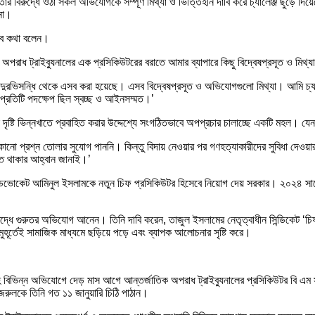
তার বিরুদ্ধে ওঠা সকল অভিযোগকে সম্পূর্ণ মিথ্যা ও ভিত্তিহীন দাবি করে চ্যালেঞ্জ ছুড়ে দ
না।
এসব কথা বলেন।
রাধ ট্রাইব্যুনালের এক প্রসিকিউটরের বরাতে আমার ব্যাপারে কিছু বিদ্বেষপ্রসূত ও মিথ্
রার দুরভিসন্ধি থেকে এসব করা হয়েছে। এসব বিদ্বেষপ্রসূত ও অভিযোগগুলো মিথ্যা। আমি চ্
প্রতিটি পদক্ষেপ ছিল স্বচ্ছ ও আইনসম্মত।’
েকে দৃষ্টি ভিন্নখাতে প্রবাহিত করার উদ্দেশ্যে সংগঠিতভাবে অপপ্রচার চালাচ্ছে একটি মহল
োনো প্রশ্ন তোলার সুযোগ পাননি। কিন্তু বিদায় নেওয়ার পর গণহত্যাকারীদের সুবিধা দেওয়ার 
ত থাকার আহ্বান জানাই।’
্যাডভোকেট আমিনুল ইসলামকে নতুন চিফ প্রসিকিউটর হিসেবে নিয়োগ দেয় সরকার। ২০২৪ সালের
বিরুদ্ধে গুরুতর অভিযোগ আনেন। তিনি দাবি করেন, তাজুল ইসলামের নেতৃত্বাধীন সিন্ডিকেট
ূর্তেই সামাজিক মাধ্যমে ছড়িয়ে পড়ে এবং ব্যাপক আলোচনার সৃষ্টি করে।
ন করাসহ বিভিন্ন অভিযোগে দেড় মাস আগে আন্তর্জাতিক অপরাধ ট্রাইব্যুনালের প্রসিকিউটর ব
রুলকে তিনি গত ১১ জানুয়ারি চিঠি পাঠান।