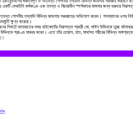
ত ট্রাইব্যুনালের গুরুত্বপূর্ণ ও অত্যন্ত গোপনীয় তথ্যাদি বিভিন্ন জায়গায় সরবরাহ করছে
াহ একটি বেআইনি কর্মকাণ্ড এবং তদন্ত ও বিচারাধীন স্পর্শকাতর মামলার জন্য গুরুতর নিরাপত
্ণ ও অত্যন্ত গোপনীয় তথ্যাদি বিভিন্ন জায়গায় সরবরাহের অভিযোগ করেন। গানম্যানের ওপর নির
মুর্তি ক্ষুণ্ন করেছে।
ের লিফটে যাতায়াতের সময় হাইকোর্টের নিরাপত্তা প্রহরী মো. মাঈন উদ্দিনকে তুচ্ছ ঘটনাক
দ্দিনকে প্রচণ্ড মারধর করেন। এতে তাঁর চোয়াল, হাত, মাথাসহ শরীরের বিভিন্ন অঙ্গপ্রত্
েছে।
্দেশ