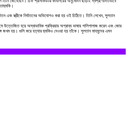
ন বলে তিনি জেনেছেন। চিফ প্রসিকিউটর কার্যালয়ের অনুমোদন ছাড়াই স্বপ্রণোদিতভাবে
্তাহুমকি।
্যাতন এবং স্ত্রীকে নির্যাতনের অভিযোগও করা হয় ওই চিঠিতে। তিনি লেখেন, সুলতান
্রমে উত্তেজিত হয়ে অস্বাভাবিক প্রক্রিয়ায় অশ্রাব্য ভাষায় গালিগালাজ করেন এবং জোর
যঙ্গ জখম হয়। গুলি করে হত্যার হুমকিও দেওয়া হয় তাঁকে। সুলতান মাহমুদের এমন