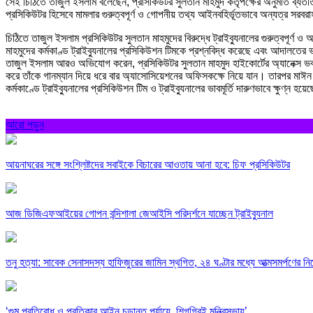
সেই চিঠিতে তাজুল ইসলাম বলেছেন, প্রসিকিউটর সুলতান মাহমুদ কর্তৃপক্ষের অনুমতি ব্যতী
প্রসিকিউটর হিসেবে মামলার গুরুত্বপূর্ণ ও গোপনীয় তথ্য আইনবহির্ভূতভাবে অন্যত্র সরবর
চিঠিতে তাজুল ইসলাম প্রসিকিউটর সুলতান মাহমুদের বিরুদ্ধে ট্রাইব্যুনালের গুরুত্বপূর
মাহমুদের কর্মকাণ্ড ট্রাইব্যুনালের প্রসিকিউশন টিমকে প্রশ্নবিদ্ধ করেছে এবং আদালতের ভাব
তাজুল ইসলাম আরও অভিযোগ করেন, প্রসিকিউটর সুলতান মাহমুদ হাইকোর্টের অ্যানেক্স ভবন
করে তাঁকে গানম্যান দিয়ে ধরে বার অ্যাসোসিয়েশনের অফিসকক্ষে নিয়ে যান। তারপর মাঈন উ
কর্মকাণ্ডে ট্রাইব্যুনালের প্রসিকিউশন টিম ও ট্রাইব্যুনালের ভাবমূর্তি দারুণভাবে ক্ষুণ্ন হয়
আরো পড়ুন
আয়নাঘরের সঙ্গে সংশ্লিষ্টদের সবাইকে বিচারের আওতায় আনা হবে: চিফ প্রসিকিউটর
আজ ডিজিএফআইয়ের গোপন বন্দিশালা জেআইসি পরিদর্শনে যাচ্ছেন ট্রাইব্যুনাল
তনু হত্যা: সাবেক সেনাসদস্য হাফিজুরের জামিন স্থগিত, ২৪ ঘণ্টার মধ্যে আত্মসমর্পণের নির
‘গুম প্রতিরোধ ও প্রতিকার আইন চূড়ান্ত পর্যায়ে, শিগগিরই মন্ত্রিসভায়’