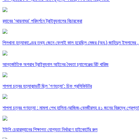
র‍্যাবের ‘আয়নাঘর’ পরিদর্শনে ট্রাইব্যুনালের বিচারকেরা
পিলখানা হত্যাকাণ্ডের তথ্য জেনে ফেলাই কাল হয়েছিল মেজর (অব.) জাহিদুল ইসলামের , হত
আন্তর্জাতিক অপরাধ ট্রাইব্যুনাল আইনের বৈধতা চ্যালেঞ্জের রিট খারিজ
শাপলা চত্বর হত্যাকান্ডটি ছিল ‘গণহত্যা’: চিফ প্রসিকিউটর
শাপলা চত্বর গণহত্যা : মামলা শেখ হাসিনা-আজিজ-বেনজীরসহ ৪১ জনের বিরুদ্ধে গ্রেপ্তা
ইউপি চেয়ারম্যানের শিক্ষাগত যোগ্যতা নির্ধারণে হাইকোর্টের রুল