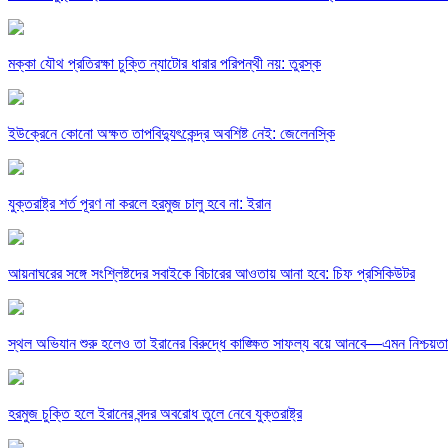
মক্কা যৌথ প্রতিরক্ষা চুক্তি ন্যাটোর ধারার পরিপন্থী নয়: তুরস্ক
ইউক্রেনে কোনো অক্ষত তাপবিদ্যুৎকেন্দ্র অবশিষ্ট নেই: জেলেনস্কি
যুক্তরাষ্ট্র শর্ত পূরণ না করলে হরমুজ চালু হবে না: ইরান
আয়নাঘরের সঙ্গে সংশ্লিষ্টদের সবাইকে বিচারের আওতায় আনা হবে: চিফ প্রসিকিউটর
স্থল অভিযান শুরু হলেও তা ইরানের বিরুদ্ধে কাঙ্ক্ষিত সাফল্য বয়ে আনবে—এমন নিশ্চয়ত
হরমুজ চুক্তি হলে ইরানের বন্দর অবরোধ তুলে নেবে যুক্তরাষ্ট্র