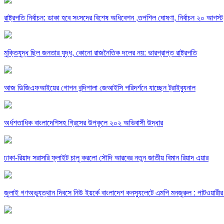
রাষ্ট্রপতি নির্বাচন: ডাকা হবে সংসদের বিশেষ অধিবেশন ,তপশিল ঘোষণা, নির্বাচন ২০ আগস্ট
মুক্তিযুদ্ধ ছিল জনতার যুদ্ধ, কোনো রাজনৈতিক দলের নয়: ভারপ্রাপ্ত রাষ্ট্রপতি
আজ ডিজিএফআইয়ের গোপন বন্দিশালা জেআইসি পরিদর্শনে যাচ্ছেন ট্রাইব্যুনাল
অর্ধশতাধিক বাংলাদেশিসহ গ্রিসের উপকূলে ২০২ অভিবাসী উদ্ধার
ঢাকা-রিয়াদ সরাসরি ফ্লাইট চালু করলো সৌদি আরবের নতুন জাতীয় বিমান রিয়াদ এয়ার
জুলাই গণঅভ্যুত্থান দিবসে নিউ ইয়র্কে বাংলাদেশ কনস্যুলেটে এমপি মনজুরুল : পাটওয়ারী