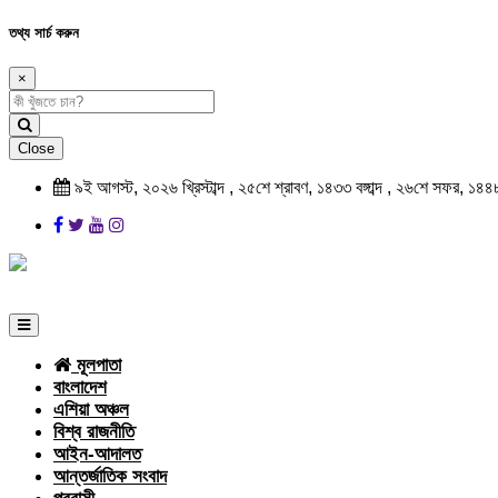
তথ্য সার্চ করুন
×
Close
৯ই আগস্ট, ২০২৬ খ্রিস্টাব্দ , ২৫শে শ্রাবণ, ১৪৩৩ বঙ্গাব্দ , ২৬শে সফর, ১৪৪
মূলপাতা
বাংলাদেশ
এশিয়া অঞ্চল
বিশ্ব রাজনীতি
আইন-আদালত
আন্তর্জাতিক সংবাদ