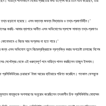
িয়েছেন। দায়িত্ব পালনকালে নিজের স্বচ্ছতার কথা উল্লেখ করে তিনি দাবি করেছেন, তার
যা তথ্য ছড়ানো হয়েছে। এসব বক্তব্য জঘন্য মিথ্যাচার ও তথ্য-প্রমাণবিহীন।’
যালেঞ্জ করছি- আমার ব্যাপারে আনীত এসব অভিযোগের স্বপক্ষে সামান্য তথ্য-প্রমাণও
। যেন কোনোভাবে এ বিচার আর অগ্রসর না হতে পারে।’
জন্য এসব অভিযোগ তুলে বিচারপ্রক্রিয়াকে প্রশ্নবিদ্ধ করার অপচেষ্টা চালাচ্ছে বিশেষ
 সেপ্টেম্বর থেকে এই গুরুত্বপূর্ণ পদে দায়িত্ব পালন করছিলেন তাজুল ইসলাম।
 ‘চিফ প্রসিকিউটরের চেয়ারকে’ টাকা আয়ের হাতিয়ারে পরিণত করেছিল। গতকাল ফেসবুকে
ি এম সুলতান মাহমুদকে অপসারণের অনুরোধ করেছিলেন তৎকালীন চিফ প্রসিকিউটর মোহাম্মদ