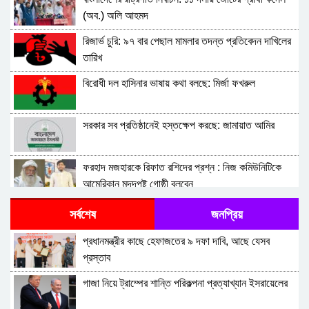
(অব.) অলি আহমদ
রিজার্ভ চুরি: ৯৭ বার পেছাল মামলার তদন্ত প্রতিবেদন দাখিলের
তারিখ
বিরোধী দল হাসিনার ভাষায় কথা বলছে: মির্জা ফখরুল
সরকার সব প্রতিষ্ঠানেই হস্তক্ষেপ করছে: জামায়াত আমির
ফরহাদ মজহারকে রিফাত রশিদের প্রশ্ন : নিজ কমিউনিটিকে
আমেরিকান মদদপুষ্ট গোষ্ঠী বলবেন
রাষ্ট্রপতি নির্বাচন: ডাকা হবে সংসদের বিশেষ অধিবেশন ,তপশিল
সর্বশেষ
জনপ্রিয়
ঘোষণা, নির্বাচন ২০ আগস্ট
প্রধানমন্ত্রীর কাছে হেফাজতের ৯ দফা দাবি, আছে যেসব
মুক্তিযুদ্ধ ছিল জনতার যুদ্ধ, কোনো রাজনৈতিক দলের নয়:
প্রস্তাব
ভারপ্রাপ্ত রাষ্ট্রপতি
গাজা নিয়ে ট্রাম্পের শান্তি পরিকল্পনা প্রত্যাখ্যান ইসরায়েলের
আজ ডিজিএফআইয়ের গোপন বন্দিশালা জেআইসি পরিদর্শনে