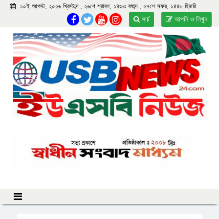
১০ই আগস্ট, ২০২৬ খ্রিস্টাব্দ , ২৬শে শ্রাবণ, ১৪৩৩ বঙ্গাব্দ , ২৭শে সফর, ১৪৪৮ হিজরি
সার্চ
আপনি ও লিখুন