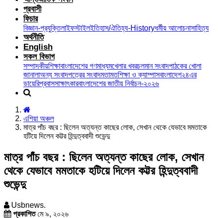
প্রবাসী
ফিচার
বিজ্ঞান-প্রযুক্তি
লাইফস্টাইল
ইতিহাস/ঐতিহ্য-History
ধর্মীয় আলোচনা
সাহিত্য
অর্থনীতি
English
সকল বিভাগ
সম্পাদকীয়
শিক্ষা
বাংলাদেশের গণমাধ্যম
খেলার খবর
চলমান সংবাদ
পাঠকের খোলা
জানালা
অন্য সংবাদপত্রের সংবাদ
মতামত
শিক্ষা ও ক্যাম্পাস
বাংলাদেশ২৪এর
ডায়েরি
প্রবাস
সাক্ষাৎকার
বাংলাদেশের জাতীয় নির্বাচন-২০২৬
এশিয়া অঞ্চল
মাত্র পাঁচ বছর : ছিলেন অত্যন্ত কাছের লোক, সেখান থেকে যেভাবে মমতাকে
হটিয়ে দিলেন কট্টর হিন্দুত্ববাদী শুভেন্দু
মাত্র পাঁচ বছর : ছিলেন অত্যন্ত কাছের লোক, সেখান
থেকে যেভাবে মমতাকে হটিয়ে দিলেন কট্টর হিন্দুত্ববাদী
শুভেন্দু
Usbnews.
প্রকাশিত
মে ৯, ২০২৬