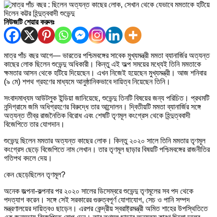
নিউজটি শেয়ার করুনঃ
মাত্র পাঁচ বছর আগে— ভারতের পশ্চিমবঙ্গের সাবেক মুখ্যমন্ত্রী মমতা ব্যানার্জির অত্যন্ত
কাছের লোক ছিলেন শুভেন্দু অধিকারী। কিন্তু এই অল্প সময়ের মধ্যেই তিনি মমতাকে
ক্ষমতার আসন থেকে হটিয়ে দিয়েছেন। এখন নিজেই হয়েছেন মুখ্যমন্ত্রী। আজ শনিবার
(৯ মে) শপথ গ্রহণের মাধ্যমে আনুষ্ঠানিকভাবে দায়িত্ব নিয়েছেন তিনি।
সংবাদমাধ্যম আউটলুক ইন্ডিয়া জানিয়েছে, শুভেন্দু তিনটি বিষয়ের জন্য পরিচিত। প্রথমটি
নন্দিগ্রামে জমি অধিগ্রহণের বিরুদ্ধে তার আন্দোলন। দ্বিতীয়টি মমতা ব্যানার্জির সঙ্গে
অত্যন্ত তীব্র রাজনৈতিক বিরোধ এবং শেষটি তৃণমূল কংগ্রেস থেকে হিন্দুত্ববাদী
বিজেপিতে তার যোগদান।
শুভেন্দু ছিলেন মমতার অত্যন্ত কাছের লোক। কিন্তু ২০২০ সালে তিনি মমতার তৃণমূল
কংগ্রেস ছেড়ে বিজেপিতে নাম লেখান। তার তৃণমূল ছাড়ার বিষয়টি পশ্চিমবঙ্গের রাজনীতির
গতিপথ বদলে দেয়।
কেন ছেড়েছিলেন তৃণমূল?
অনেক জল্পনা-কল্পনার পর ২০২০ সালের ডিসেম্বরে শুভেন্দু তৃণমূলের সব পদ থেকে
পদত্যাগ করেন। সঙ্গে সেই সরকারের গুরুত্বপূর্ণ যোগাযোগ, সেচ ও পানি সম্পদ
মন্ত্রণালয়ের দায়িত্বও ছাড়েন। এরপর কেন্দ্রীয় স্বরাষ্ট্রমন্ত্রী অমিত শাহের উপস্থিতিতে