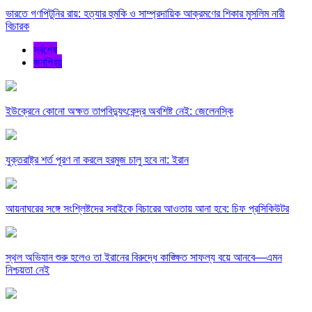
ভারতে গণপিটুনির রায়: হত্যার হুমকি ও সাম্প্রদায়িক আক্রমণের শিকার মুসলিম নারী
বিচারক
সর্বশেষ
জনপ্রিয়
ইউক্রেনে কোনো অক্ষত তাপবিদ্যুৎকেন্দ্র অবশিষ্ট নেই: জেলেনস্কি
যুক্তরাষ্ট্র শর্ত পূরণ না করলে হরমুজ চালু হবে না: ইরান
আয়নাঘরের সঙ্গে সংশ্লিষ্টদের সবাইকে বিচারের আওতায় আনা হবে: চিফ প্রসিকিউটর
স্থল অভিযান শুরু হলেও তা ইরানের বিরুদ্ধে কাঙ্ক্ষিত সাফল্য বয়ে আনবে—এমন
নিশ্চয়তা নেই