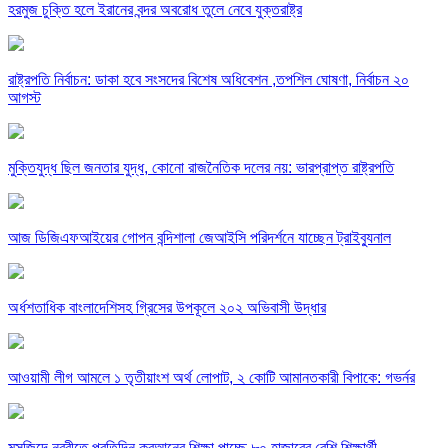
হরমুজ চুক্তি হলে ইরানের বন্দর অবরোধ তুলে নেবে যুক্তরাষ্ট্র
রাষ্ট্রপতি নির্বাচন: ডাকা হবে সংসদের বিশেষ অধিবেশন ,তপশিল ঘোষণা, নির্বাচন ২০
আগস্ট
মুক্তিযুদ্ধ ছিল জনতার যুদ্ধ, কোনো রাজনৈতিক দলের নয়: ভারপ্রাপ্ত রাষ্ট্রপতি
আজ ডিজিএফআইয়ের গোপন বন্দিশালা জেআইসি পরিদর্শনে যাচ্ছেন ট্রাইব্যুনাল
অর্ধশতাধিক বাংলাদেশিসহ গ্রিসের উপকূলে ২০২ অভিবাসী উদ্ধার
আওয়ামী লীগ আমলে ১ তৃতীয়াংশ অর্থ লোপাট, ২ কোটি আমানতকারী বিপাকে: গভর্নর
মসজিদে নববীতে প্রতিদিন কুরআনের শিক্ষা পাচ্ছে ৮০ হাজারের বেশি শিক্ষার্থী