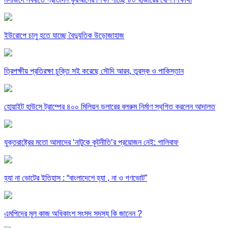
ইউরোপে চালু হতে যাচ্ছে বৈদ্যুতিক উড়োজাহাজ
ত্রিপক্ষীয় প্রতিরক্ষা চুক্তি সই করেছে সৌদি আরব, তুরস্ক ও পাকিস্তান
হোয়াইট হাউসে ট্রাম্পের ৪০০ মিলিয়ন ডলারের বলরুম নির্মাণ স্থগিত করলেন আদালত
যুক্তরাষ্ট্রের মতো আমাদের ‘নাটুকে কূটনীতি’র প্রয়োজন নেই: গালিবাফ
হ্যা না ভোটের ইতিহাস : “বাংলাদেশে হ্যা , না ও গণভোট”
এমপিদের মূল কাজ অধিকাংশ সংসদ সদস্য কি জানেন ?