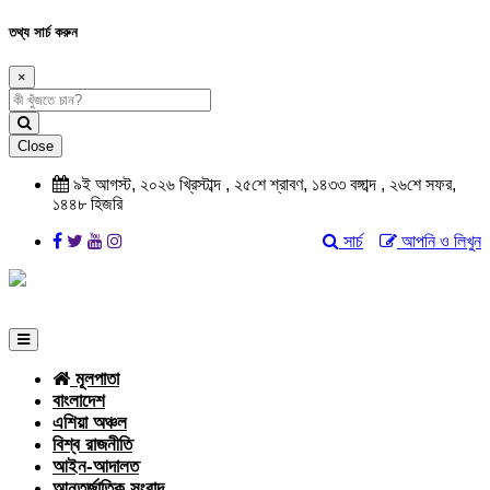
তথ্য সার্চ করুন
×
Close
৯ই আগস্ট, ২০২৬ খ্রিস্টাব্দ , ২৫শে শ্রাবণ, ১৪৩৩ বঙ্গাব্দ , ২৬শে সফর,
১৪৪৮ হিজরি
সার্চ
আপনি ও লিখুন
মূলপাতা
বাংলাদেশ
এশিয়া অঞ্চল
বিশ্ব রাজনীতি
আইন-আদালত
আন্তর্জাতিক সংবাদ