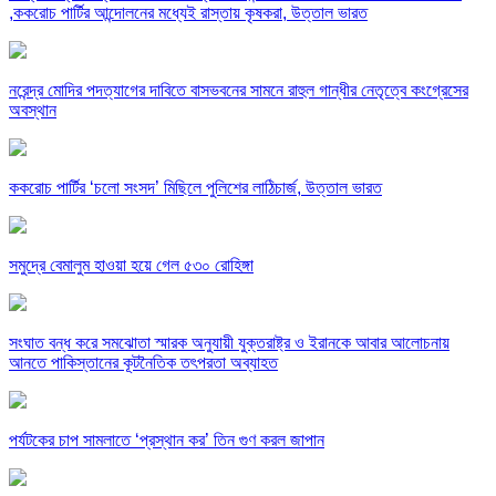
,ককরোচ পার্টির আন্দোলনের মধ্যেই রাস্তায় কৃষকরা, উত্তাল ভারত
নরেন্দ্র মোদির পদত্যাগের দাবিতে বাসভবনের সামনে রাহুল গান্ধীর নেতৃত্বে কংগ্রেসের
অবস্থান
ককরোচ পার্টির ‘চলো সংসদ’ মিছিলে পুলিশের লাঠিচার্জ, উত্তাল ভারত
সমুদ্রে বেমালুম হাওয়া হয়ে গেল ৫৩০ রোহিঙ্গা
সংঘাত বন্ধ করে সমঝোতা স্মারক অনুযায়ী যুক্তরাষ্ট্র ও ইরানকে আবার আলোচনায়
আনতে পাকিস্তানের কূটনৈতিক তৎপরতা অব্যাহত
পর্যটকের চাপ সামলাতে ‘প্রস্থান কর’ তিন গুণ করল জাপান