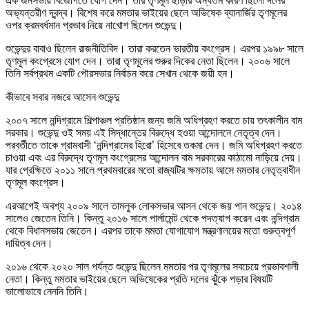
এক জনসভায় বিজেপিতে যোগ দেন। তার তৃণমূল ছাড়ার অন্যতম কারণ ছিলো দলের
অভ্যন্তরীণ দ্বন্দ্ব। বিশেষ করে মমতার ভাইয়ের ছেলে অভিষেক ব্যানার্জির তৃণমূলের
ওপর ক্রমবর্ধমান প্রভাব নিয়ে নাখোশ ছিলেন শুভেন্দু।
শুভেন্দুর বাবাও ছিলেন রাজনীতিবিদ। তারা করতেন ভারতীয় কংগ্রেস। এরপর ১৯৯৮ সালে
তৃণমূল কংগ্রেসে যোগ দেন। তারা তৃণমূলের শুরুর দিকের নেতা ছিলেন। ২০০৬ সালে
তিনি সর্বপ্রথম একটি পৌরসভার নির্বাচন করে সেখান থেকে জয়ী হন।
কীভাবে সবার নজরে আসেন শুভেন্দু
২০০৭ সালে নন্দিগ্রামে শিল্পাঞ্চল প্রতিষ্ঠান জন্য জমি অধিগ্রহণ করতে চায় তৎকালীন বাম
সরকার। শুভেন্দু ওই সময় এই সিদ্ধান্তের বিরুদ্ধে হওয়া আন্দোলনে নেতৃত্ব দেন।
পরবর্তীতে তাকে গ্রামবাসী ‘নন্দিগ্রামের হিরো’ হিসেবে তকমা দেন। জমি অধিগ্রহণ করতে
চাওয়া এবং এর বিরুদ্ধে তৃণমূল কংগ্রেসের আন্দোলন বাম সরকারের কাঠামো নাড়িয়ে দেয়।
যার প্রেক্ষিতে ২০১১ সালে প্রথমবারের মতো রাজ্যটির ক্ষমতায় আসে মমতার নেতৃত্বাধীন
তৃণমূল কংগ্রেস।
এরআগেই অবশ্য ২০০৯ সালে তামলুক লোকসভার আসন থেকে জয় পান শুভেন্দু। ২০১৪
সালেও জেতেন তিনি। কিন্তু ২০১৬ সালে পার্লামেন্ট থেকে পদত্যাগ করেন এবং নন্দিগ্রাম
থেকে বিধানসভায় জেতেন। এরপর তাকে মমতা যোগাযোগ মন্ত্রণালয়ের মতো গুরুত্বপূর্ণ
দায়িত্ব দেন।
২০১৬ থেকে ২০২০ সাল পর্যন্ত শুভেন্দু ছিলেন মমতার পর তৃণমূলের সবচেয়ে প্রভাবশালী
নেতা। কিন্তু মমতার ভাইয়ের ছেলে অভিষেকের প্রতি দলের ঝুঁকে পড়ার বিষয়টি
ভালোভাবে নেননি তিনি।