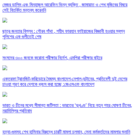
মেজর ডালিম এবং মিনহাজুল আরেফিন ভিন্ন ব্যক্তি , জামায়াত ও শেখ মুজিবের বিষয়ে
সেই বিতর্কিত মন্তব্য করেননি
ছাত্র জনতার বিপ্লব : গৌরব গাঁথা , শহীদ ফারহান ফাইয়াজের বিজ্ঞানী হওয়ার স্বপ্ন
পুলিশের এক গুলীতেই শেষ
সংসদের ৩০০ জনকে করোনা পরীক্ষার নির্দেশ, এমপিরা পরীক্ষার বাইরে
একতরফা ট্রানজিট-করিডোরে বৈষম্য বাংলাদেশ-নেপাল-ভুটানের, প্রতিবেশী দুই দেশের
চাওয়া পূরণ করে দেশকে ধ্বংস করা হচ্ছে :জেএসএফ বাংলাদেশ
ভারত ও চীনের মধ্যে সীমান্ত জটিলতা : ভারতের ‘ভূখণ্ড’ নিয়ে নতুন শহর ঘোষণা চীনের,
নয়াদিল্লির প্রতিবাদ
হত্যা-গুমসহ শেখ হাসিনার বিরুদ্ধে চারটি মামলা চলমান, সেনা কর্মকর্তাদের মামলার শুনানি