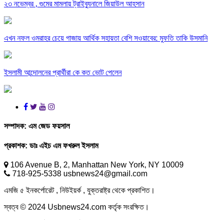
২৩ নভেম্বর , গুমের মামলায় ট্রাইব্যুনালে জিয়াউল আহসান
এখন নফল ওমরাহর চেয়ে গাজায় আর্থিক সহায়তা বেশি সওয়াবের: মুফতি তাকি উসমানি
ইসলামী আন্দোলনের প্রার্থীরা কে কত ভোট পেলেন
সম্পাদক:
এম জেড ফয়সাল
প্রকাশক:
ডাঃ এইচ এম ফখরুল ইসলাম
106 Avenue B, 2, Manhattan New York, NY 10009
718-925-5338 usbnews24@gmail.com
এমজি ৫ ইনকর্পোরেট , নিউইয়র্ক , যুক্তরাষ্ট্র থেকে প্রকাশিত।
স্বত্ব © 2024 Usbnews24.com কর্তৃক সংরক্ষিত।