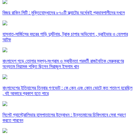
বিজয় রাকিন সিটি : মুক্তিযোদ্ধাদের ৮৭০টি ফ্ল্যাটের অর্ধেকই প্রভাবশালীদের দখলে
হাসনাত-সার্জিসের বহরের গাড়ি দুর্ঘটনায়, ট্রাক চাপার অভিযোগ , ড্রাইভার ও হেলপার
আটক
বাংলাদেশ গড়ে তোলার স্বপ্ন-সংগ্রাম ও স্বাধীনতা পরবর্তী রাজনৈতিক মেরুকরণের
অন্যতম নিয়ামক শক্তি ছিলেন সিরাজুল ইসলাম খান
বাংলাদেশের ইতিহাসের তিনবার গণভোট : কে কেন এবং কোন ভোটে কত শতাংশ হয়েছিল
, বই আকারে প্রকাশ হতে পারে
সিলেট গ্যাস্ট্রোলিভার হাসপাতালের উদ্বোধন : উন্নতমানের চিকিৎসাবে সেবা গ্রহণ
করতে পারবেন