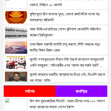
ঘোষণা, নির্বাচন ২০ আগস্ট
মুক্তিযুদ্ধ ছিল জনতার যুদ্ধ, কোনো রাজনৈতিক দলের নয়:
ভারপ্রাপ্ত রাষ্ট্রপতি
আজ ডিজিএফআইয়ের গোপন বন্দিশালা জেআইসি পরিদর্শনে
যাচ্ছেন ট্রাইব্যুনাল
ঢাকা-রিয়াদ সরাসরি ফ্লাইট চালু করলো সৌদি আরবের নতুন
জাতীয় বিমান রিয়াদ এয়ার
জুলাই গণঅভ্যুত্থান দিবসে নিউ ইয়র্কে বাংলাদেশ কনস্যুলেটে
এমপি মনজুরুল : পাটওয়ারীর ওপর ‘আসল মার শুরুই হয়নি’ ,
বক্তব্যের প্রতিবাদ জানিয়েছে এনসিপি
জুলাই জাদুঘরে ভারতীয় আগ্রাসনের চিত্র নেই, বিএনপি হয়তো
ভয় পাচ্ছে: নাহিদ
একটি মহল আবার দেশকে অস্থির করে তোলার চেষ্টা করছে:
সর্বশেষ
জনপ্রিয়
মির্জা ফখরুল
বিল পাস যুক্তরাষ্ট্রের সিনেটে : ভারত-চীনের ওপর ১০০ শতাংশ
কর্তৃত্ববাদী শাসক না হওয়ায় জামায়াতের প্রদর্শনীতে মুজিব
শুল্ক আরোপের ক্ষমতা পেলেন ট্রাম্প
থাকলেও জিয়ার নাম নেই