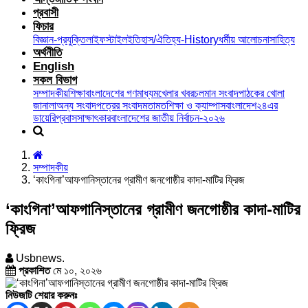
প্রবাসী
ফিচার
বিজ্ঞান-প্রযুক্তি
লাইফস্টাইল
ইতিহাস/ঐতিহ্য-History
ধর্মীয় আলোচনা
সাহিত্য
অর্থনীতি
English
সকল বিভাগ
সম্পাদকীয়
শিক্ষা
বাংলাদেশের গণমাধ্যম
খেলার খবর
চলমান সংবাদ
পাঠকের খোলা
জানালা
অন্য সংবাদপত্রের সংবাদ
মতামত
শিক্ষা ও ক্যাম্পাস
বাংলাদেশ২৪এর
ডায়েরি
প্রবাস
সাক্ষাৎকার
বাংলাদেশের জাতীয় নির্বাচন-২০২৬
সম্পাদকীয়
‘কাংগিনা’আফগানিস্তানের গ্রামীণ জনগোষ্ঠীর কাদা-মাটির ফ্রিজ
‘কাংগিনা’আফগানিস্তানের গ্রামীণ জনগোষ্ঠীর কাদা-মাটির
ফ্রিজ
Usbnews.
প্রকাশিত
মে ১০, ২০২৬
নিউজটি শেয়ার করুনঃ