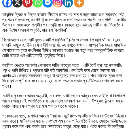
আধুনিক ফ্রিজ বা বিদ্যুৎ ছাড়াই কীভাবে মাসের পর মাস ফলমূল তাজা রাখা সম্ভব? সেই
প্রশ্নের উত্তর বহু আগেই খুঁজে পেয়েছিল আফগানিস্তানের গ্রামীণ জনগোষ্ঠী। দেশটির
উত্তর ও মধ্যাঞ্চলে শতাব্দীর পর শতাব্দী ধরে ব্যবহৃত হয়ে আসছে মাটি ও খড় দিয়ে তৈরি
এক বিশেষ সংরক্ষণ পদ্ধতি, যার নাম ‘কাংগিনা’।
বিশেষজ্ঞদের মতে, এটি মূলত একটি প্রাকৃতিক “কুলিং ও সংরক্ষণ প্রযুক্তি”, যা বিদ্যুৎ
ছাড়াই আঙুরসহ বিভিন্ন ফল দীর্ঘ সময় সতেজ রাখতে সক্ষম। সাম্প্রতিক সময়ে সামাজিক
যোগাযোগমাধ্যমে কাংগিনার ভিডিও ভাইরাল হওয়ার পর নতুন করে আন্তর্জাতিক আগ্রহ
তৈরি হয়েছে এই ঐতিহ্যবাহী প্রযুক্তি নিয়ে।
কাংগিনা দেখতে অনেকটা গোলাকার মাটির পাত্রের মতো। এটি তৈরি করা হয় কাদামাটি,
খড় ও পানি মিশিয়ে। প্রথমে দুটি বাটি আকৃতির খোল তৈরি করে রোদে শুকানো হয়।
এরপর এর ভেতরে সতর্কভাবে আঙুর বা অন্যান্য ফল রাখা হয়। পরে আরেক স্তর কাদা
দিয়ে মুখ সম্পূর্ণ বন্ধ করে দেওয়া হয়, যাতে ভেতরে বাতাস খুব সীমিতভাবে প্রবেশ করতে
পারে।
স্থানীয় কৃষকদের ভাষ্য অনুযায়ী, সাধারণত মোটা খোসার আঙুর যেমন তাইফি বা কিশমিশি
জাতের আঙুর এই পদ্ধতিতে সবচেয়ে ভালো সংরক্ষণ করা যায়। উপযুক্ত ঠান্ডা ও শুষ্ক
স্থানে রাখলে ফল প্রায় ছয় মাস পর্যন্ত সতেজ থাকে।
গবেষকদের মতে, কাংগিনা আসলে “প্যাসিভ কন্ট্রোলড অ্যাটমোসফিয়ার স্টোরেজ” হিসেবে
কাজ করে। মাটির স্তর ফলের চারপাশে এমন এক পরিবেশ তৈরি করে, যেখানে অক্সিজেনের
প্রবাহ কমে যায় এবং কার্বন ডাই অক্সাইডের মাত্রা বেড়ে যায়। এতে ফলের বিপাকক্রিয়া