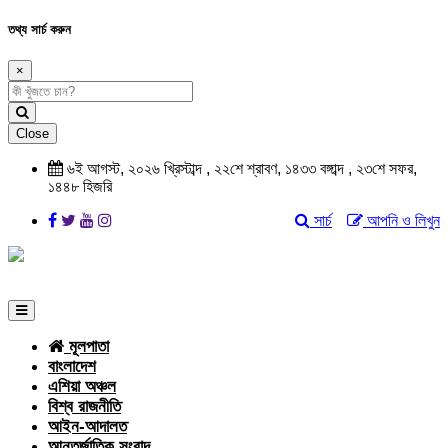
তথ্য সার্চ করুন
×
Close
৬ই আগস্ট, ২০২৬ খ্রিস্টাব্দ , ২২শে শ্রাবণ, ১৪৩৩ বঙ্গাব্দ , ২৩শে সফর,
১৪৪৮ হিজরি
সার্চ
আপনি ও লিখুন
মূলপাতা
বাংলাদেশ
এশিয়া অঞ্চল
বিশ্ব রাজনীতি
আইন-আদালত
আন্তর্জাতিক সংবাদ