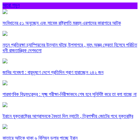
আরো পড়ুন
সংবিধানের ৫১ অনুচ্ছেদ এবং সাবেক রাষ্ট্রপতি মরহুম এরশাদের কারাগারে আটক
নতুন প্রতিরক্ষা চ্যাম্পিয়নের উত্থান ঘটছে উপসাগরে , বৃহৎ অস্ত্র ক্রেতা হিসেবে পরিচিত
ধনী রাজতান্ত্রিক দেশগুলো
জাবির গবেষণা : বায়ুদূষণে দেশে প্রতিদিন প্রাণ হারাচ্ছেন ২৪২ জন
পারমাণবিক বিদ্যুৎকেন্দ্র : সূক্ষ্ম পরীক্ষা-নিরীক্ষাকবে শেষ হবে সুনির্দিষ্ট করে তা বলা যাচ্ছে না
ইরানে যুক্তরাষ্ট্রের আগ্রাসনকে বৈধতা দিল ন্যাটো , ত্রিপক্ষীয় জোটের পথে যুক্তরাষ্ট্র
কাতারে আটকে থাকা ৬ বিলিয়ন ডলার পাচ্ছে ইরান