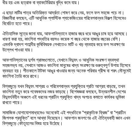
ধীর হয় এবং ছত্রাক বা ব্যাকটেরিয়ার বৃদ্ধি কমে যায়।
এ ছাড়া মাটির পাত্র অতিরিক্ত আর্দ্রতা শোষণ করে নেয়, ফলে ফল সহজে পচে না।
বিজ্ঞানীরা বলছেন, এটি আধুনিক প্লাস্টিক প্যাকেজিংয়ের পরিবেশবান্ধব বিকল্প হিসেবেও
বিবেচিত হতে পারে।
ঐতিহাসিক সূত্রে জানা যায়, আফগানিস্তানে হাজার বছর ধরে আঙুর চাষ হয়ে আসছে।
ধারণা করা হয়, কাংগিনা পদ্ধতির বয়সও কয়েক শ বছর থেকে হাজার বছরের বেশি।
এমনকি দ্বাদশ শতাব্দীর কৃষিবিষয়ক লেখাতেও মাটি ও খড় ব্যবহার করে ফল সংরক্ষণের
উল্লেখ পাওয়া যায়।
আফগানিস্তানের দুর্গম গ্রামগুলোতে, যেখানে বিদ্যুৎ ও আধুনিক সংরক্ষণ ব্যবস্থা
সহজলভ্য নয়, সেখানে আজও কাংগিনা মানুষের খাদ্য সংরক্ষণের গুরুত্বপূর্ণ উপায় হিসেবে
ব্যবহৃত হয়। শীতকালে টাটকা আঙুর খাওয়ার জন্য অনেক পরিবার গ্রীষ্ম বা শরৎ মৌসুমেই
কাংগিনা তৈরি করে রাখে।
বিশ্বজুড়ে যখন বিদ্যুৎ সাশ্রয় ও পরিবেশবান্ধব প্রযুক্তির প্রতি আগ্রহ বাড়ছে, তখন
কাংগিনা নতুন করে গবেষকদের নজর কাড়ছে। বিশেষজ্ঞরা বলছেন, উন্নয়নশীল দেশের
বিদ্যুৎবিহীন অঞ্চলে এই ধরনের প্রাচীন প্রযুক্তি খাদ্য অপচয় কমাতে কার্যকর ভূমিকা
রাখতে পারে।
সামাজিক যোগাযোগমাধ্যমেও অনেকেই এই পদ্ধতিকে “প্রাকৃতিক ফ্রিজ” বা “প্রাচীন
জিপলক প্রযুক্তি” বলে আখ্যা দিয়েছেন। আফগান জনগণের এই ঐতিহ্যবাহী জ্ঞান এখন
বিশ্বজুড়ে কৌতূহলের বিষয় হয়ে উঠেছে।