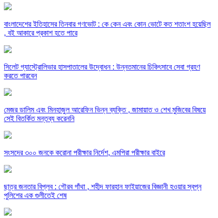
বাংলাদেশের ইতিহাসের তিনবার গণভোট : কে কেন এবং কোন ভোটে কত শতাংশ হয়েছিল
, বই আকারে প্রকাশ হতে পারে
সিলেট গ্যাস্ট্রোলিভার হাসপাতালের উদ্বোধন : উন্নতমানের চিকিৎসাবে সেবা গ্রহণ
করতে পারবেন
মেজর ডালিম এবং মিনহাজুল আরেফিন ভিন্ন ব্যক্তি , জামায়াত ও শেখ মুজিবের বিষয়ে
সেই বিতর্কিত মন্তব্য করেননি
সংসদের ৩০০ জনকে করোনা পরীক্ষার নির্দেশ, এমপিরা পরীক্ষার বাইরে
ছাত্র জনতার বিপ্লব : গৌরব গাঁথা , শহীদ ফারহান ফাইয়াজের বিজ্ঞানী হওয়ার স্বপ্ন
পুলিশের এক গুলীতেই শেষ