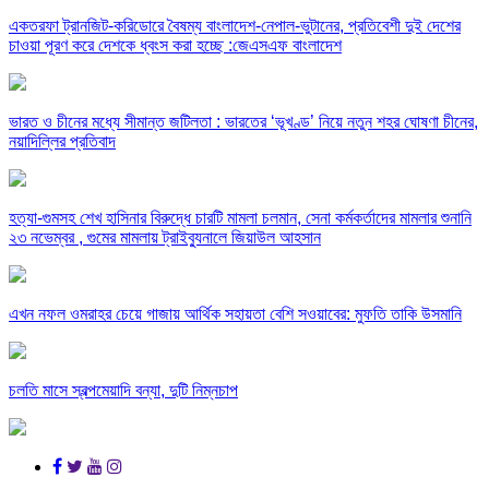
একতরফা ট্রানজিট-করিডোরে বৈষম্য বাংলাদেশ-নেপাল-ভুটানের, প্রতিবেশী দুই দেশের
চাওয়া পূরণ করে দেশকে ধ্বংস করা হচ্ছে :জেএসএফ বাংলাদেশ
ভারত ও চীনের মধ্যে সীমান্ত জটিলতা : ভারতের ‘ভূখণ্ড’ নিয়ে নতুন শহর ঘোষণা চীনের,
নয়াদিল্লির প্রতিবাদ
হত্যা-গুমসহ শেখ হাসিনার বিরুদ্ধে চারটি মামলা চলমান, সেনা কর্মকর্তাদের মামলার শুনানি
২৩ নভেম্বর , গুমের মামলায় ট্রাইব্যুনালে জিয়াউল আহসান
এখন নফল ওমরাহর চেয়ে গাজায় আর্থিক সহায়তা বেশি সওয়াবের: মুফতি তাকি উসমানি
চলতি মাসে স্বল্পমেয়াদি বন্যা, দুটি নিম্নচাপ