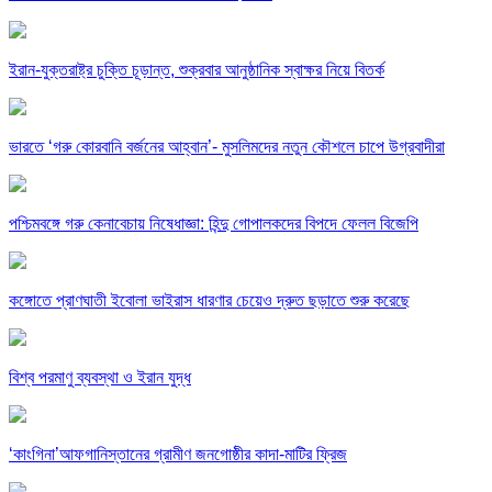
ইরান-যুক্তরাষ্ট্র চুক্তি চূড়ান্ত, শুক্রবার আনুষ্ঠানিক স্বাক্ষর নিয়ে বিতর্ক
ভারতে ‘গরু কোরবানি বর্জনের আহ্বান’- মুসলিমদের নতুন কৌশলে চাপে উগ্রবাদীরা
পশ্চিমবঙ্গে গরু কেনাবেচায় নিষেধাজ্ঞা: হিন্দু গোপালকদের বিপদে ফেলল বিজেপি
কঙ্গোতে প্রাণঘাতী ইবোলা ভাইরাস ধারণার চেয়েও দ্রুত ছড়াতে শুরু করেছে
বিশ্ব পরমাণু ব্যবস্থা ও ইরান যুদ্ধ
‘কাংগিনা’আফগানিস্তানের গ্রামীণ জনগোষ্ঠীর কাদা-মাটির ফ্রিজ