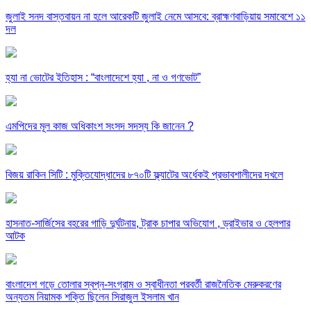
জুলাই সনদ বাস্তবায়ন না হলে আরেকটি জুলাই নেমে আসবে: ব্রাহ্মণবাড়িয়ায় সমাবেশে ১১
দল
হ্যা না ভোটের ইতিহাস : “বাংলাদেশে হ্যা , না ও গণভোট”
এমপিদের মূল কাজ অধিকাংশ সংসদ সদস্য কি জানেন ?
বিজয় রাকিন সিটি : মুক্তিযোদ্ধাদের ৮৭০টি ফ্ল্যাটের অর্ধেকই প্রভাবশালীদের দখলে
হাসনাত-সার্জিসের বহরের গাড়ি দুর্ঘটনায়, ট্রাক চাপার অভিযোগ , ড্রাইভার ও হেলপার
আটক
বাংলাদেশ গড়ে তোলার স্বপ্ন-সংগ্রাম ও স্বাধীনতা পরবর্তী রাজনৈতিক মেরুকরণের
অন্যতম নিয়ামক শক্তি ছিলেন সিরাজুল ইসলাম খান