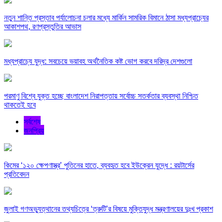
নতুন শান্তি প্রস্তাব পর্যালোচনা চলার মধ্যে মার্কিন সামরিক বিমানে ঠাসা মধ্যপ্রাচ্যের
আকাশপথ, রণপ্রস্তুতির আভাস
মধ্যপ্রাচ্যে যুদ্ধ: সবচেয়ে ভয়াবহ অর্থনৈতিক কষ্ট ভোগ করবে দরিদ্র দেশগুলো
পরমাণু বিশ্বে যুক্ত হচ্ছে বাংলাদেশ নিরাপত্তায় সর্বোচ্চ সতর্কতার ব্যবস্থা নিশ্চিত
থাকতেই হবে
সর্বশেষ
জনপ্রিয়
কিমের ‘১২০ ক্ষেপণাস্ত্র’ পুতিনের হাতে, ব্যবহৃত হবে ইউক্রেন যুদ্ধে : রয়টার্সের
প্রতিবেদন
জুলাই গণঅভ্যুত্থানের তথ্যচিত্রে ‘ত্রুটি’র বিষয়ে মুক্তিযুদ্ধ মন্ত্রণালয়ের দুঃখ প্রকাশ