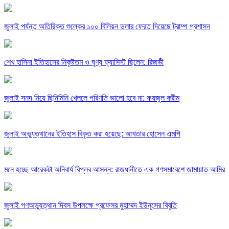
জুলাই পর্যন্ত অতিরিক্ত শুল্কের ১০০ বিলিয়ন ডলার ফেরত দিয়েছে ট্রাম্প প্রশাসন
শেখ হাসিনা ইতিহাসের নিকৃষ্টতম ও ঘৃণ্য ফ্যাসিস্ট ছিলেন: রিজভী
জুলাই সনদ নিয়ে ছিনিমিনি খেললে পরিণতি ভালো হবে না: ফয়জুল করীম
জুলাই অভ্যুত্থানের ইতিহাস বিকৃত করা হয়েছে: আখতার হোসেন এমপি
মনে হচ্ছে আরেকটা অনিবার্য বিপ্লব আসন্ন: রাজধানীতে এক গণসমাবেশে জামায়াত আমির
জুলাই গণঅভ্যুত্থান দিবস উপলক্ষে প্রফেসর মুহাম্মদ ইউনূসের বিবৃতি