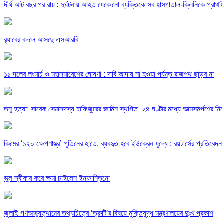
দীর্ঘ আট বছর পর রায় : দুর্ঘটনায় আহত যেকোনো ব্যক্তিকে সব হাসপাতাল-ক্লিনিকে প্রাথমিক
র‍্যাবের বদলে আসছে এসআরবি
১১ দলের লংমার্চ ও মহাসমাবেশের ঘোষণা : দাবি আদায় না হওয়া পর্যন্ত রাজপথ ছাড়ব না
তনু হত্যা: সাবেক সেনাসদস্য হাফিজুরের জামিন স্থগিত, ২৪ ঘণ্টার মধ্যে আত্মসমর্পণের নির
কিমের ‘১২০ ক্ষেপণাস্ত্র’ পুতিনের হাতে, ব্যবহৃত হবে ইউক্রেন যুদ্ধে : রয়টার্সের প্রতিবেদন
ভুল স্বীকার করে ক্ষমা চাইলেন ইনফান্তিনো
জুলাই গণঅভ্যুত্থানের তথ্যচিত্রে ‘ত্রুটি’র বিষয়ে মুক্তিযুদ্ধ মন্ত্রণালয়ের দুঃখ প্রকাশ