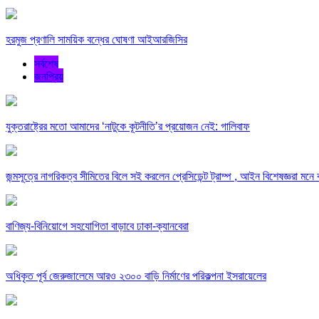
হরমুজ প্রণালি সাময়িক বন্ধের ঘোষণা আইআরজিসির
সর্বশেষ
জনপ্রিয়
যুক্তরাষ্ট্রের মতো আমাদের ‘নাটুকে কূটনীতি’র প্রয়োজন নেই: গালিবাফ
জন্মসূত্রে নাগরিকত্ব সীমিতের বিলে সই করলেন প্রেসিডেন্ট ট্রাম্প , আইন বিশেষজ্ঞরা মন
বাণিজ্য-বিনিয়োগে সহযোগিতা বাড়াবে ঢাকা-ক্যানবেরা
অধিকৃত পূর্ব জেরুজালেমে আরও ২৩০০ বাড়ি নির্মাণের পরিকল্পনা ইসরায়েলের