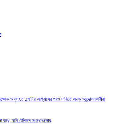
ক
র্ষ ও বিক্ষোভ অব্যাহত ,মোদির আশ্বাসের পরও দাবিতে অনড় আন্দোলনকারীরা
েট বন্ধ, দাবি টেলিকম সংস্থাগুলোর