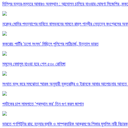
দিল্লির যন্তর-মন্তরে আবারও অবস্থান : আন্দোলন চালিয়ে যাওয়ার ঘোষণা সিজেপির ,ককরো
নরেন্দ্র মোদির পদত্যাগের দাবিতে বাসভবনের সামনে রাহুল গান্ধীর নেতৃত্বে কংগ্রেসের অব
ককরোচ পার্টির ‘চলো সংসদ’ মিছিলে পুলিশের লাঠিচার্জ, উত্তাল ভারত
সমুদ্রে বেমালুম হাওয়া হয়ে গেল ৫৩০ রোহিঙ্গা
সংঘাত বন্ধ করে সমঝোতা স্মারক অনুযায়ী যুক্তরাষ্ট্র ও ইরানকে আবার আলোচনায় আনতে
পর্যটকের চাপ সামলাতে ‘প্রস্থান কর’ তিন গুণ করল জাপান
ভারতে গণপিটুনির রায়: হত্যার হুমকি ও সাম্প্রদায়িক আক্রমণের শিকার মুসলিম নারী বিচারক