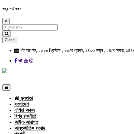
তথ্য সার্চ করুন
×
Close
৭ই আগস্ট, ২০২৬ খ্রিস্টাব্দ , ২৩শে শ্রাবণ, ১৪৩৩ বঙ্গাব্দ , ২৪শে সফর, ১৪৪
মূলপাতা
বাংলাদেশ
এশিয়া অঞ্চল
বিশ্ব রাজনীতি
আইন-আদালত
আন্তর্জাতিক সংবাদ