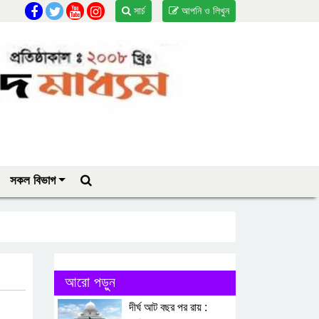
সার্চ
আপনি ও লিখুন
সকল বিভাগ
আরো পড়ুন
দীর্ঘ আট বছর পর রায় :