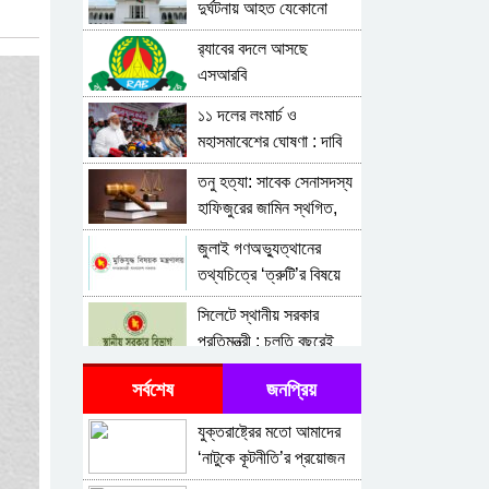
দুর্ঘটনায় আহত যেকোনো
ব্যক্তিকে সব হাসপাতাল-
র‍্যাবের বদলে আসছে
ক্লিনিকে প্রাথমিক চিকিৎসা
এসআরবি
দিতে নির্দেশনা জারির নির্দেশ
১১ দলের লংমার্চ ও
মহাসমাবেশের ঘোষণা : দাবি
আদায় না হওয়া পর্যন্ত
তনু হত্যা: সাবেক সেনাসদস্য
রাজপথ ছাড়ব না
হাফিজুরের জামিন স্থগিত,
২৪ ঘণ্টার মধ্যে আত্মসমর্পণের
জুলাই গণঅভ্যুত্থানের
নির্দেশ
তথ্যচিত্রে ‘ত্রুটি’র বিষয়ে
মুক্তিযুদ্ধ মন্ত্রণালয়ের দুঃখ
সিলেটে স্থানীয় সরকার
প্রকাশ
প্রতিমন্ত্রী : চলতি বছরেই
স্থানীয় সরকারের পাঁচ স্তরের
জাতিসংঘে জুলাই
সর্বশেষ
জনপ্রিয়
নির্বাচন
গণঅভ্যুত্থান দিবস পালিত
যুক্তরাষ্ট্রের মতো আমাদের
জুলাই গণঅভ্যুত্থানে
‘নাটুকে কূটনীতি’র প্রয়োজন
হত্যাকাণ্ডের বিচার নিশ্চিতের
নেই: গালিবাফ