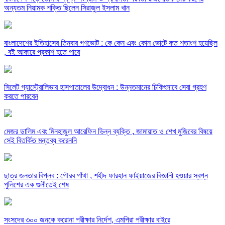
অন্যতম নিয়ামক শক্তি ছিলেন সিরাজুল ইসলাম খান
বাংলাদেশের ইতিহাসের তিনবার গণভোট : কে কেন এবং কোন ভোটে কত শতাংশ হয়েছিল
, বই আকারে প্রকাশ হতে পারে
সিলেট গ্যাস্ট্রোলিভার হাসপাতালের উদ্বোধন : উন্নতমানের চিকিৎসাবে সেবা গ্রহণ
করতে পারবেন
মেজর ডালিম এবং মিনহাজুল আরেফিন ভিন্ন ব্যক্তি , জামায়াত ও শেখ মুজিবের বিষয়ে
সেই বিতর্কিত মন্তব্য করেননি
ছাত্র জনতার বিপ্লব : গৌরব গাঁথা , শহীদ ফারহান ফাইয়াজের বিজ্ঞানী হওয়ার স্বপ্ন
পুলিশের এক গুলীতেই শেষ
সংসদের ৩০০ জনকে করোনা পরীক্ষার নির্দেশ, এমপিরা পরীক্ষার বাইরে