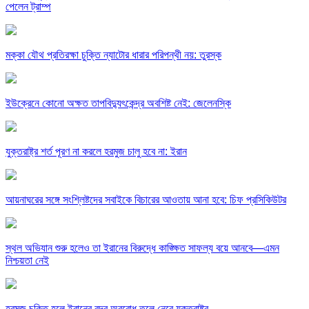
পেলেন ট্রাম্প
মক্কা যৌথ প্রতিরক্ষা চুক্তি ন্যাটোর ধারার পরিপন্থী নয়: তুরস্ক
ইউক্রেনে কোনো অক্ষত তাপবিদ্যুৎকেন্দ্র অবশিষ্ট নেই: জেলেনস্কি
যুক্তরাষ্ট্র শর্ত পূরণ না করলে হরমুজ চালু হবে না: ইরান
আয়নাঘরের সঙ্গে সংশ্লিষ্টদের সবাইকে বিচারের আওতায় আনা হবে: চিফ প্রসিকিউটর
স্থল অভিযান শুরু হলেও তা ইরানের বিরুদ্ধে কাঙ্ক্ষিত সাফল্য বয়ে আনবে—এমন
নিশ্চয়তা নেই
হরমুজ চুক্তি হলে ইরানের বন্দর অবরোধ তুলে নেবে যুক্তরাষ্ট্র