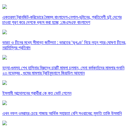
একতরফা ট্রানজিট-করিডোরে বৈষম্য বাংলাদেশ-নেপাল-ভুটানের, প্রতিবেশী দুই দেশের
চাওয়া পূরণ করে দেশকে ধ্বংস করা হচ্ছে :জেএসএফ বাংলাদেশ
ভারত ও চীনের মধ্যে সীমান্ত জটিলতা : ভারতের ‘ভূখণ্ড’ নিয়ে নতুন শহর ঘোষণা চীনের,
নয়াদিল্লির প্রতিবাদ
হত্যা-গুমসহ শেখ হাসিনার বিরুদ্ধে চারটি মামলা চলমান, সেনা কর্মকর্তাদের মামলার শুনানি
২৩ নভেম্বর , গুমের মামলায় ট্রাইব্যুনালে জিয়াউল আহসান
ইসলামী আন্দোলনের প্রার্থীরা কে কত ভোট পেলেন
এখন নফল ওমরাহর চেয়ে গাজায় আর্থিক সহায়তা বেশি সওয়াবের: মুফতি তাকি উসমানি