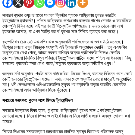
সাধারণ ব্যথার ওষুধের মতো সাধারণ ব্লিস্টার প্যাকে আফ্রিকায় ঢুকছে ভারতীয়
ট্যাপেন্টাডল ট্যাবলেট। পশ্চিম আফ্রিকার দেশগুলোর রাস্তার পাশের দোকান ও ফার্মেসিতে
খোলাখুলি বিক্রি হচ্ছে এই প্রাণঘাতী সিন্থেটিক ওপিওয়েড। ভারত থেকে লাখ লাখ
ট্যাবলেট আসছে, যা এখন ‘জম্বি ড্রাগ’ কুশের সঙ্গে মিশিয়ে ব্যবহার করা হচ্ছে।
বৃহস্পতিবার (১৪ মে) এএফপির এক অনুসন্ধানী প্রতিবেদনে এ তথ্য উঠে এসেছে।
বিশ্বের কোনো ওষুধ নিয়ন্ত্রক সংস্থাই এই ট্যাবলেট অনুমোদন দেয়নি। তবু এএফপির
অনুসন্ধানে দেখা গেছে, ভারত সরকার বাণিজ্য বন্ধের প্রতিশ্রুতি দিলেও দেশটির
কোম্পানিগুলো নিয়মিত বিপুল পরিমাণে ট্যাপেন্টাডল পাঠিয়ে যাচ্ছে পশ্চিম আফ্রিকায়। কিছু
চালানের প্যাকেটে স্পষ্ট লেখা থাকে,’মানুষের ব্যবহারের জন্য ক্ষতিহীন ওষুধ।’
শুল্কের নথি অনুসারে, প্রতি মাসে নাইজেরিয়া, সিয়েরা লিওন, ঘানাসহ বিভিন্ন দেশে কোটি
কোটি ডলারের ট্যাপেন্টাডল যাচ্ছে। অথচ এসব দেশে ওষুধটির কোনো মাত্রাই অনুমোদিত
নয়। ধনী দেশগুলোতে ওপিওয়েডজনিত মৃত্যুর পর কড়াকড়ি বাড়ায় ভারতীয় জেনেরিক
কোম্পানিগুলো এখন আফ্রিকার দিকে ঝুঁকেছে।
সবচেয়ে ভয়ংকর: কুশের সঙ্গে মিশছে ট্যাপেন্টাডল
সবচেয়ে উদ্বেগের বিষয় হলো, কুখ্যাত ‘জম্বি ড্রাগ’ কুশের সঙ্গে এখন ট্যাপেন্টাডল
মেশানো হচ্ছে। সিয়েরা লিওন ও লাইবেরিয়ায় এ নিয়ে জাতীয় জরুরি অবস্থা ঘোষণা করা
হয়েছে।
সিয়েরা লিওনের সমাজকল্যাণ মন্ত্রণালয়ের মানসিক স্বাস্থ্য বিভাগের পরিচালক আনসু