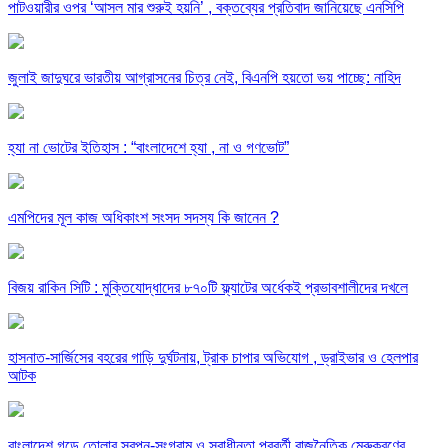
পাটওয়ারীর ওপর ‘আসল মার শুরুই হয়নি’ , বক্তব্যের প্রতিবাদ জানিয়েছে এনসিপি
জুলাই জাদুঘরে ভারতীয় আগ্রাসনের চিত্র নেই, বিএনপি হয়তো ভয় পাচ্ছে: নাহিদ
হ্যা না ভোটের ইতিহাস : “বাংলাদেশে হ্যা , না ও গণভোট”
এমপিদের মূল কাজ অধিকাংশ সংসদ সদস্য কি জানেন ?
বিজয় রাকিন সিটি : মুক্তিযোদ্ধাদের ৮৭০টি ফ্ল্যাটের অর্ধেকই প্রভাবশালীদের দখলে
হাসনাত-সার্জিসের বহরের গাড়ি দুর্ঘটনায়, ট্রাক চাপার অভিযোগ , ড্রাইভার ও হেলপার
আটক
বাংলাদেশ গড়ে তোলার স্বপ্ন-সংগ্রাম ও স্বাধীনতা পরবর্তী রাজনৈতিক মেরুকরণের