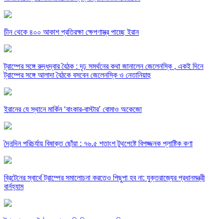
চীন থেকে ৪০০ আকাশ প্রতিরক্ষা ক্ষেপণাস্ত্র পাচ্ছে ইরান
ট্রাম্পের সঙ্গে রুদ্ধদ্বার বৈঠক : দৃঢ় সমর্থনের কথা জানালেন জেলেনস্কি , একই দিনে
ট্রাম্পের সঙ্গে আলাদা বৈঠকে বসবেন জেলেনস্কি ও নেতানিয়াহু
ইরানের যে স্থানে মার্কিন ‘বাংকার-বাস্টার’ বোমাও অকেজো
দৈনন্দিন পরিচর্যায় বিষাক্ত ছোঁয়া : ৭৬.৫ শতাংশ টুথপেষ্টে বিপজ্জনক প্লাষ্টিক কণা
ব্রিটেনের স্বার্থে ট্রাম্পের সমালোচনা করতেও পিছুপা হব না: যুক্তরাজ্যের প্রধানমন্ত্রী
বার্নহ্যাম