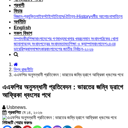
প্রবাসী
ফিচার
বিজ্ঞান-প্রযুক্তি
লাইফস্টাইল
ইতিহাস/ঐতিহ্য-History
ধর্মীয় আলোচনা
সাহিত্য
অর্থনীতি
English
সকল বিভাগ
সম্পাদকীয়
শিক্ষা
বাংলাদেশের গণমাধ্যম
খেলার খবর
চলমান সংবাদ
পাঠকের খোলা
জানালা
অন্য সংবাদপত্রের সংবাদ
মতামত
শিক্ষা ও ক্যাম্পাস
বাংলাদেশ২৪এর
ডায়েরি
প্রবাস
সাক্ষাৎকার
বাংলাদেশের জাতীয় নির্বাচন-২০২৬
বিশ্ব রাজনীতি
এএফপির অনুসন্ধানী প্রতিবেদন : ভারতের জম্বি ড্রাগে আফ্রিকা ধ্বংসের পথে
এএফপির অনুসন্ধানী প্রতিবেদন : ভারতের জম্বি ড্রাগে
আফ্রিকা ধ্বংসের পথে
Usbnews.
প্রকাশিত
মে ১৪, ২০২৬
নিউজটি শেয়ার করুনঃ