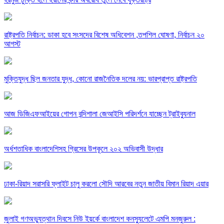
রাষ্ট্রপতি নির্বাচন: ডাকা হবে সংসদের বিশেষ অধিবেশন ,তপশিল ঘোষণা, নির্বাচন ২০
আগস্ট
মুক্তিযুদ্ধ ছিল জনতার যুদ্ধ, কোনো রাজনৈতিক দলের নয়: ভারপ্রাপ্ত রাষ্ট্রপতি
আজ ডিজিএফআইয়ের গোপন বন্দিশালা জেআইসি পরিদর্শনে যাচ্ছেন ট্রাইব্যুনাল
অর্ধশতাধিক বাংলাদেশিসহ গ্রিসের উপকূলে ২০২ অভিবাসী উদ্ধার
ঢাকা-রিয়াদ সরাসরি ফ্লাইট চালু করলো সৌদি আরবের নতুন জাতীয় বিমান রিয়াদ এয়ার
জুলাই গণঅভ্যুত্থান দিবসে নিউ ইয়র্কে বাংলাদেশ কনস্যুলেটে এমপি মনজুরুল :