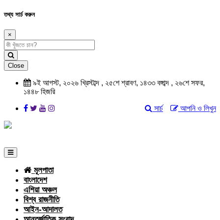
তথ্য সার্চ করুন
×
Close
৯ই আগস্ট, ২০২৬ খ্রিস্টাব্দ , ২৫শে শ্রাবণ, ১৪৩৩ বঙ্গাব্দ , ২৬শে সফর,
১৪৪৮ হিজরি
সার্চ
আপনি ও লিখুন
মূলপাতা
বাংলাদেশ
এশিয়া অঞ্চল
বিশ্ব রাজনীতি
আইন-আদালত
আন্তর্জাতিক সংবাদ