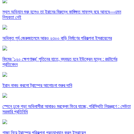
স্থল অভিযান শুরু হলেও তা ইরানের বিরুদ্ধে কাঙ্ক্ষিত সাফল্য বয়ে আনবে—এমন
নিশ্চয়তা নেই
অধিকৃত পূর্ব জেরুজালেমে আরও ২৩০০ বাড়ি নির্মাণের পরিকল্পনা ইসরায়েলের
কিমের ‘১২০ ক্ষেপণাস্ত্র’ পুতিনের হাতে, ব্যবহৃত হবে ইউক্রেন যুদ্ধে : রয়টার্সের
প্রতিবেদন
ইরান নাকচ করলো ট্রাম্পের আলোচনা শুরুর দাবি
স্পেনে ঢুকে পড়া অভিবাসীরা আবারও মরক্কো ফিরে যাচ্ছে, পরিস্থিতি নিয়ন্ত্রণে : সেউতা
সরকারি প্রতিনিধি
গাজা নিয়ে ট্রাম্পের পরিকল্পনা প্রত্যাখ্যান করল ইসরায়েল