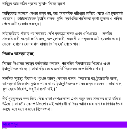
দারিদ্র্য আর কঠিন শ্রমের সুযোগ নিচ্ছে ড্রাগ
আফ্রিকার অনেকে নেশার জন্য নয়, বরং অমানবিক পরিশ্রম চালিয়ে যেতে এই ট্যাবলেট
খাচ্ছেন। মোটরসাইকেল ট্যাক্সি চালক, কুলি, স্বর্ণখনির শ্রমিকরা ব্যথা ভুলতে ও শক্তি
পেতে এটি ব্যবহার করছেন।
নাইজেরিয়ায় গাঁজার পর সবচেয়ে বেশি ব্যবহৃত মাদক এখন ওপিওয়েড। দেশটির
মাদকবিরোধী সংস্থা জানিয়েছে, অপহরণকারী, সন্ত্রাসী ও দস্যুরাও এটি ব্যবহার করে।
বোকো হারামের যোদ্ধারাও সাধারণত ‘সাহস’ পেতে খায়।
শিশুরাও আসক্ত হচ্ছে
সিয়েরা লিওনের স্বাস্থ্য কর্মকর্তারা বলছেন, প্রাথমিক বিদ্যালয়ের শিশুরাও এখন
ট্যাপেন্টাডল খাচ্ছে। তারা বড়ি ভেঙে এনার্জি ড্রিংকের সঙ্গে মিশিয়ে খায়।
মানসিক স্বাস্থ্য বিভাগের প্রধান আনসু কোনেহ বলেন, ‘সবচেয়ে বড় ট্র্যাজেডি হলো,
আসক্তরা নিজেরাও বুঝতে পারে না যে ট্যাপেন্টাডলও তাদের জন্য ভয়ংকর। তারা বলে,
কুশ ছেড়ে দিয়েছি, শুধু ট্যাবলেট খাই।’
দীর্ঘ গৃহযুদ্ধের ক্ষত নিয়ে বেঁচে থাকা দেশগুলোতে এখন নতুন করে মাদকের ছায়া ঘনিয়ে
উঠছে। ভারতীয় কোম্পানিগুলোর এই আগ্রাসী বাণিজ্য আফ্রিকায় মানবিক বিপর্যয় তৈরি
করছে বলে মনে করছেন বিশেষজ্ঞরা।
আরো পড়ুন