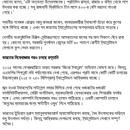
কোনেহ বলেন, ‘এটা অত্যন্ত উদ্বেগজনক। প্রতিদিন রাস্তা, বাজার ও বস্তি থেকে লাশ
উদ্ধার করা হচ্ছে। শুধু রাজধানী ফ্রিটাউনে তিন মাসে ৪০০-র বেশি মরদেহ পাওয়া
গেছে।’
স্থানীয় গবেষক রোনাল্ড আবু বানগুরা জানান, ব্যবহারকারীরা ট্যাবলেট গুঁড়ো করে কুশের
সঙ্গে মিশিয়ে খাচ্ছে। এখন সব জায়গায় ট্যাপেন্টাডলের অপব্যবহার ছড়িয়ে পড়েছে।
দেশটির অনানুষ্ঠানিক ডিটক্স সেন্টারগুলোতে আসক্তদের মাসের পর মাস শিকলে বেঁধে রাখা
হয়। কোনেহ বলেন, সরকারি পুনর্বাসন কেন্দ্রে ভর্তি ৯০ শতাংশ রোগীই ট্যাপেন্টাডল
মেশানো কুশ সেবন করতেন।
ভারতের নিষেধাজ্ঞার পরও চলছে রপ্তানি
২০২৫ সালের ফেব্রুয়ারিতে ভারত সরকার ‘জিরো টলারেন্স’ অভিযান ঘোষণা করে। কিন্তু
এএফপির শিপমেন্ট নথি পর্যালোচনায় দেখা গেছে, এরপরও প্রতি মাসে কোটি কোটি ডলারের
উচ্চমাত্রার (২২৫ ও ২৫০ মিলিগ্রাম) ট্যাপেন্টাডল আফ্রিকায় যাচ্ছে।
জব্দ হওয়া ট্যাবলেটের লাইসেন্স নম্বর মিলিয়ে দেখা গেছে গুজরাটের গুজরাট
ফার্মাসিউটিক্যালস, মেরিট অর্গানিকস, ম্যাকডব্লিউ হেলথকেয়ার এবং পিআরজি ফার্মার
সঙ্গে। এসব কোম্পানি নিষেধাজ্ঞার পরও চালান পাঠিয়েছে। একটি কোম্পানি চালানে
‘মানুষের ব্যবহারের জন্য ক্ষতিহীন ওষুধ’ লিখে পাঠিয়েছে।
ভারতের ইন্ডিয়ান ড্রাগ ম্যানুফ্যাকচারার্স অ্যাসোসিয়েশন বলছে, বৈধ উৎপাদকের দায়িত্ব
শুধু উৎপাদন পর্যন্ত। কিন্তু আফ্রিকার দেশগুলো বলছে, ট্যাপেন্টাডল সেখানে সম্পূর্ণ
অবৈধ।