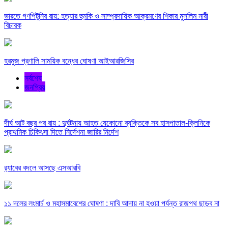
ভারতে গণপিটুনির রায়: হত্যার হুমকি ও সাম্প্রদায়িক আক্রমণের শিকার মুসলিম নারী
বিচারক
হরমুজ প্রণালি সাময়িক বন্ধের ঘোষণা আইআরজিসির
সর্বশেষ
জনপ্রিয়
দীর্ঘ আট বছর পর রায় : দুর্ঘটনায় আহত যেকোনো ব্যক্তিকে সব হাসপাতাল-ক্লিনিকে
প্রাথমিক চিকিৎসা দিতে নির্দেশনা জারির নির্দেশ
র‍্যাবের বদলে আসছে এসআরবি
১১ দলের লংমার্চ ও মহাসমাবেশের ঘোষণা : দাবি আদায় না হওয়া পর্যন্ত রাজপথ ছাড়ব না