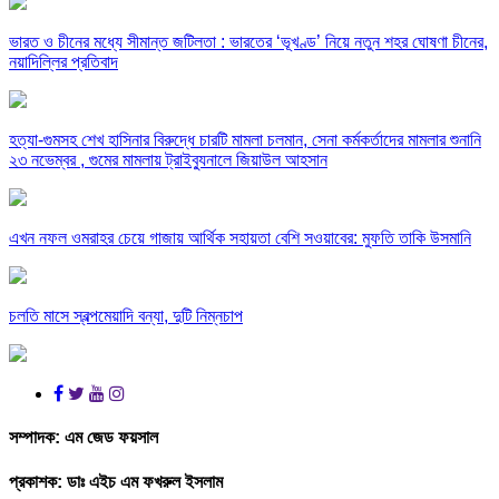
ভারত ও চীনের মধ্যে সীমান্ত জটিলতা : ভারতের ‘ভূখণ্ড’ নিয়ে নতুন শহর ঘোষণা চীনের,
নয়াদিল্লির প্রতিবাদ
হত্যা-গুমসহ শেখ হাসিনার বিরুদ্ধে চারটি মামলা চলমান, সেনা কর্মকর্তাদের মামলার শুনানি
২৩ নভেম্বর , গুমের মামলায় ট্রাইব্যুনালে জিয়াউল আহসান
এখন নফল ওমরাহর চেয়ে গাজায় আর্থিক সহায়তা বেশি সওয়াবের: মুফতি তাকি উসমানি
চলতি মাসে স্বল্পমেয়াদি বন্যা, দুটি নিম্নচাপ
সম্পাদক:
এম জেড ফয়সাল
প্রকাশক:
ডাঃ এইচ এম ফখরুল ইসলাম