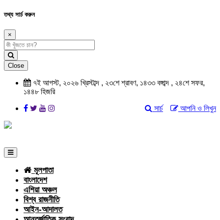
তথ্য সার্চ করুন
×
Close
৭ই আগস্ট, ২০২৬ খ্রিস্টাব্দ , ২৩শে শ্রাবণ, ১৪৩৩ বঙ্গাব্দ , ২৪শে সফর,
১৪৪৮ হিজরি
সার্চ
আপনি ও লিখুন
মূলপাতা
বাংলাদেশ
এশিয়া অঞ্চল
বিশ্ব রাজনীতি
আইন-আদালত
আন্তর্জাতিক সংবাদ