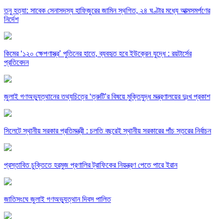
তনু হত্যা: সাবেক সেনাসদস্য হাফিজুরের জামিন স্থগিত, ২৪ ঘণ্টার মধ্যে আত্মসমর্পণের
নির্দেশ
কিমের ‘১২০ ক্ষেপণাস্ত্র’ পুতিনের হাতে, ব্যবহৃত হবে ইউক্রেন যুদ্ধে : রয়টার্সের
প্রতিবেদন
জুলাই গণঅভ্যুত্থানের তথ্যচিত্রে ‘ত্রুটি’র বিষয়ে মুক্তিযুদ্ধ মন্ত্রণালয়ের দুঃখ প্রকাশ
সিলেটে স্থানীয় সরকার প্রতিমন্ত্রী : চলতি বছরেই স্থানীয় সরকারের পাঁচ স্তরের নির্বাচন
প্রস্তাবিত চুক্তিতে হরমুজ প্রণালির ট্রাফিকের নিয়ন্ত্রণ পেতে পারে ইরান
জাতিসংঘে জুলাই গণঅভ্যুত্থান দিবস পালিত