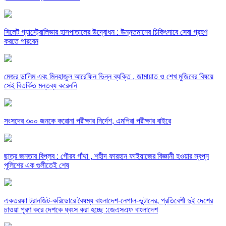
সিলেট গ্যাস্ট্রোলিভার হাসপাতালের উদ্বোধন : উন্নতমানের চিকিৎসাবে সেবা গ্রহণ
করতে পারবেন
মেজর ডালিম এবং মিনহাজুল আরেফিন ভিন্ন ব্যক্তি , জামায়াত ও শেখ মুজিবের বিষয়ে
সেই বিতর্কিত মন্তব্য করেননি
সংসদের ৩০০ জনকে করোনা পরীক্ষার নির্দেশ, এমপিরা পরীক্ষার বাইরে
ছাত্র জনতার বিপ্লব : গৌরব গাঁথা , শহীদ ফারহান ফাইয়াজের বিজ্ঞানী হওয়ার স্বপ্ন
পুলিশের এক গুলীতেই শেষ
একতরফা ট্রানজিট-করিডোরে বৈষম্য বাংলাদেশ-নেপাল-ভুটানের, প্রতিবেশী দুই দেশের
চাওয়া পূরণ করে দেশকে ধ্বংস করা হচ্ছে :জেএসএফ বাংলাদেশ