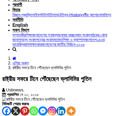
প্রবাসী
ফিচার
বিজ্ঞান-প্রযুক্তি
লাইফস্টাইল
ইতিহাস/ঐতিহ্য-History
ধর্মীয় আলোচনা
সাহিত্য
অর্থনীতি
English
সকল বিভাগ
সম্পাদকীয়
শিক্ষা
বাংলাদেশের গণমাধ্যম
খেলার খবর
চলমান সংবাদ
পাঠকের খোলা
জানালা
অন্য সংবাদপত্রের সংবাদ
মতামত
শিক্ষা ও ক্যাম্পাস
বাংলাদেশ২৪এর
ডায়েরি
প্রবাস
সাক্ষাৎকার
বাংলাদেশের জাতীয় নির্বাচন-২০২৬
এশিয়া অঞ্চল
রাষ্ট্রীয় সফরে চীনে পৌঁছেছেন ভ্লাদিমির পুতিন
রাষ্ট্রীয় সফরে চীনে পৌঁছেছেন ভ্লাদিমির পুতিন
Usbnews.
প্রকাশিত
মে ২০, ২০২৬
নিউজটি শেয়ার করুনঃ