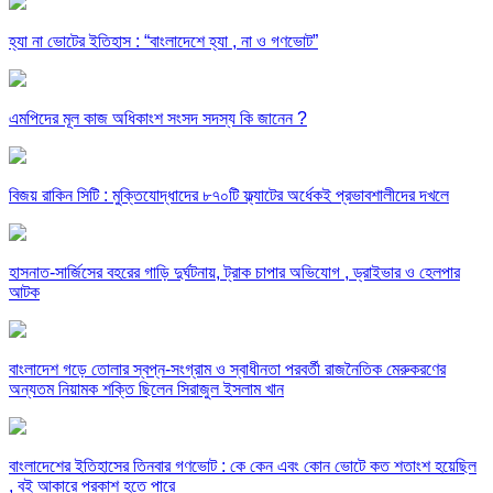
হ্যা না ভোটের ইতিহাস : “বাংলাদেশে হ্যা , না ও গণভোট”
এমপিদের মূল কাজ অধিকাংশ সংসদ সদস্য কি জানেন ?
বিজয় রাকিন সিটি : মুক্তিযোদ্ধাদের ৮৭০টি ফ্ল্যাটের অর্ধেকই প্রভাবশালীদের দখলে
হাসনাত-সার্জিসের বহরের গাড়ি দুর্ঘটনায়, ট্রাক চাপার অভিযোগ , ড্রাইভার ও হেলপার
আটক
বাংলাদেশ গড়ে তোলার স্বপ্ন-সংগ্রাম ও স্বাধীনতা পরবর্তী রাজনৈতিক মেরুকরণের
অন্যতম নিয়ামক শক্তি ছিলেন সিরাজুল ইসলাম খান
বাংলাদেশের ইতিহাসের তিনবার গণভোট : কে কেন এবং কোন ভোটে কত শতাংশ হয়েছিল
, বই আকারে প্রকাশ হতে পারে