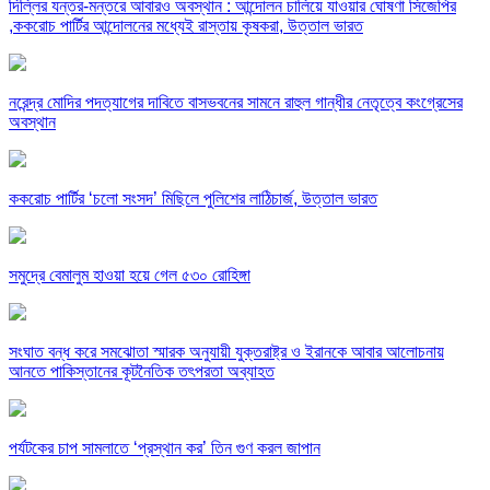
দিল্লির যন্তর-মন্তরে আবারও অবস্থান : আন্দোলন চালিয়ে যাওয়ার ঘোষণা সিজেপির
,ককরোচ পার্টির আন্দোলনের মধ্যেই রাস্তায় কৃষকরা, উত্তাল ভারত
নরেন্দ্র মোদির পদত্যাগের দাবিতে বাসভবনের সামনে রাহুল গান্ধীর নেতৃত্বে কংগ্রেসের
অবস্থান
ককরোচ পার্টির ‘চলো সংসদ’ মিছিলে পুলিশের লাঠিচার্জ, উত্তাল ভারত
সমুদ্রে বেমালুম হাওয়া হয়ে গেল ৫৩০ রোহিঙ্গা
সংঘাত বন্ধ করে সমঝোতা স্মারক অনুযায়ী যুক্তরাষ্ট্র ও ইরানকে আবার আলোচনায়
আনতে পাকিস্তানের কূটনৈতিক তৎপরতা অব্যাহত
পর্যটকের চাপ সামলাতে ‘প্রস্থান কর’ তিন গুণ করল জাপান