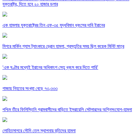
যুক্তরাষ্ট্র, দিতে হবে ২০ হাজার ডলার
এক হামলায় যুক্তরাষ্ট্রের তিন এফ-৩৫ যুদ্ধবিমান ধ্বংসের দাবি ইরানের
মিশরে মার্কিন গ্যাস ট্যাংকারে ড্রোন হামলা, প্রস্তুতির সময় ছিল কয়েক মিনিট মাত্র
‘এক ঘণ্টার মধ্যেই ইরানের অধিকাংশ সেতু ধ্বংস করে দিতে পারি’
গাজায় নিহতের সংখ্যা বেড়ে ৭৩,৩৩৩
পশ্চিম তীরে ফিলিস্তিনি গ্রামবাসীদের বাড়িতে ইসরায়েলি সেটলারদের অগ্নিসংযোগ-হামলা
লোহিতসাগরে সৌদি তেল স্থাপনায় হুতিদের হামলা