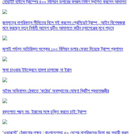
হোয়াইট হাউসে ট্রাম্পের ৪০০ মিলিয়ন ডলারের বলরুম নির্মাণ স্থগিত করলেন আদালত
জন্মসূত্রে নাগরিকত্ব সীমিতের বিলে সই করলেন প্রেসিডেন্ট ট্রাম্প , আইন বিশেষজ্ঞরা
মনে করছেন নতুন নির্বাহী আদেশ দুটিও আদালতে কঠিন চ্যালেঞ্জের মুখে পড়বে
জুলাই পর্যন্ত অতিরিক্ত শুল্কের ১০০ বিলিয়ন ডলার ফেরত দিয়েছে ট্রাম্প প্রশাসন
ক্ষমা চাওয়ায় ইউক্রেনে হামলা চালাচ্ছে না ইরান
অবৈধ অভিবাসন ঠেকাতে ‘কঠোর’ অবস্থানের ঘোষণা ব্রিটিশ প্রধানমন্ত্রীর
রক্তপাত পছন্দ নয়, ইরানের সঙ্গে চুক্তি করতে চাই: ট্রাম্প
‘ওভারস্টে’ ঠেকানোর লক্ষ্য : বাংলাদেশসহ ৫০ দেশের নাগরিকদের ভিসা বন্ড স্থায়ী করল