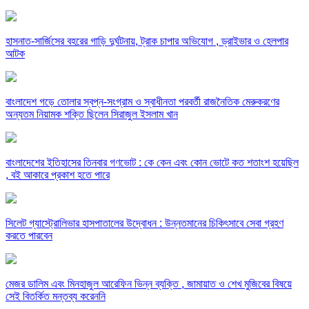
হাসনাত-সার্জিসের বহরের গাড়ি দুর্ঘটনায়, ট্রাক চাপার অভিযোগ , ড্রাইভার ও হেলপার
আটক
বাংলাদেশ গড়ে তোলার স্বপ্ন-সংগ্রাম ও স্বাধীনতা পরবর্তী রাজনৈতিক মেরুকরণের
অন্যতম নিয়ামক শক্তি ছিলেন সিরাজুল ইসলাম খান
বাংলাদেশের ইতিহাসের তিনবার গণভোট : কে কেন এবং কোন ভোটে কত শতাংশ হয়েছিল
, বই আকারে প্রকাশ হতে পারে
সিলেট গ্যাস্ট্রোলিভার হাসপাতালের উদ্বোধন : উন্নতমানের চিকিৎসাবে সেবা গ্রহণ
করতে পারবেন
মেজর ডালিম এবং মিনহাজুল আরেফিন ভিন্ন ব্যক্তি , জামায়াত ও শেখ মুজিবের বিষয়ে
সেই বিতর্কিত মন্তব্য করেননি