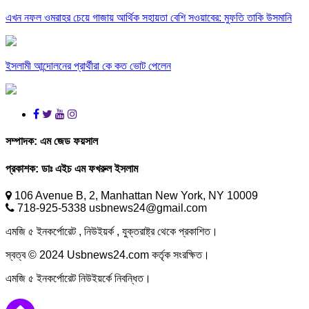
এখন নফল ওমরাহর চেয়ে গাজায় আর্থিক সহায়তা বেশি সওয়াবের: মুফতি তাকি উসমানি
ইসলামী আন্দোলনের প্রার্থীরা কে কত ভোট পেলেন
সম্পাদক:
এম জেড ফয়সাল
প্রকাশক:
ডাঃ এইচ এম ফখরুল ইসলাম
106 Avenue B, 2, Manhattan New York, NY 10009
718-925-5338 usbnews24@gmail.com
এমজি ৫ ইনকর্পোরেট , নিউইয়র্ক , যুক্তরাষ্ট্র থেকে প্রকাশিত।
স্বত্ব © 2024 Usbnews24.com কর্তৃক সংরক্ষিত।
এমজি ৫ ইনকর্পোরেট নিউইয়র্কে নিবন্ধিত।