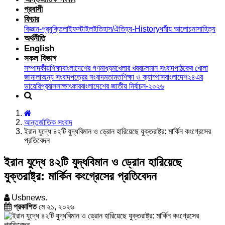
প্রবাসী
ফিচার
বিজ্ঞান-প্রযুক্তি
লাইফস্টাইল
ইতিহাস/ঐতিহ্য-History
ধর্মীয় আলোচনা
সাহিত্য
অর্থনীতি
English
সকল বিভাগ
সম্পাদকীয়
শিক্ষা
বাংলাদেশের গণমাধ্যম
খেলার খবর
চলমান সংবাদ
পাঠকের খোলা
জানালা
অন্য সংবাদপত্রের সংবাদ
মতামত
শিক্ষা ও ক্যাম্পাস
বাংলাদেশ২৪এর
ডায়েরি
প্রবাস
সাক্ষাৎকার
বাংলাদেশের জাতীয় নির্বাচন-২০২৬
আন্তর্জাতিক সংবাদ
ইরান যুদ্ধে ৪২টি যুদ্ধবিমান ও ড্রোন হারিয়েছে যুক্তরাষ্ট্র: মার্কিন কংগ্রেসের
প্রতিবেদন
ইরান যুদ্ধে ৪২টি যুদ্ধবিমান ও ড্রোন হারিয়েছে
যুক্তরাষ্ট্র: মার্কিন কংগ্রেসের প্রতিবেদন
Usbnews.
প্রকাশিত
মে ২১, ২০২৬