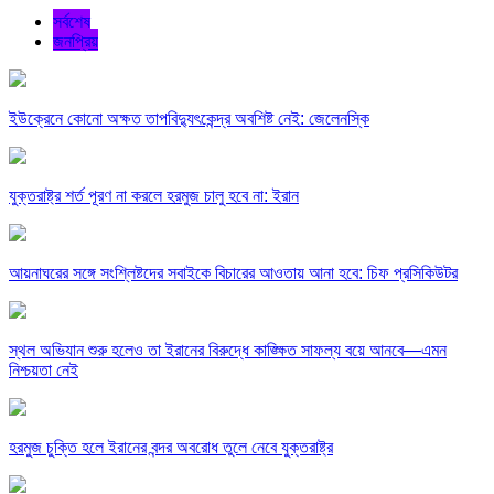
সর্বশেষ
জনপ্রিয়
ইউক্রেনে কোনো অক্ষত তাপবিদ্যুৎকেন্দ্র অবশিষ্ট নেই: জেলেনস্কি
যুক্তরাষ্ট্র শর্ত পূরণ না করলে হরমুজ চালু হবে না: ইরান
আয়নাঘরের সঙ্গে সংশ্লিষ্টদের সবাইকে বিচারের আওতায় আনা হবে: চিফ প্রসিকিউটর
স্থল অভিযান শুরু হলেও তা ইরানের বিরুদ্ধে কাঙ্ক্ষিত সাফল্য বয়ে আনবে—এমন
নিশ্চয়তা নেই
হরমুজ চুক্তি হলে ইরানের বন্দর অবরোধ তুলে নেবে যুক্তরাষ্ট্র