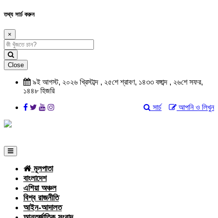
তথ্য সার্চ করুন
×
Close
৯ই আগস্ট, ২০২৬ খ্রিস্টাব্দ , ২৫শে শ্রাবণ, ১৪৩৩ বঙ্গাব্দ , ২৬শে সফর,
১৪৪৮ হিজরি
সার্চ
আপনি ও লিখুন
মূলপাতা
বাংলাদেশ
এশিয়া অঞ্চল
বিশ্ব রাজনীতি
আইন-আদালত
আন্তর্জাতিক সংবাদ