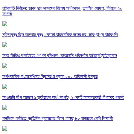
রাষ্ট্রপতি নির্বাচন: ডাকা হবে সংসদের বিশেষ অধিবেশন ,তপশিল ঘোষণা, নির্বাচন ২০
আগস্ট
মুক্তিযুদ্ধ ছিল জনতার যুদ্ধ, কোনো রাজনৈতিক দলের নয়: ভারপ্রাপ্ত রাষ্ট্রপতি
আজ ডিজিএফআইয়ের গোপন বন্দিশালা জেআইসি পরিদর্শনে যাচ্ছেন ট্রাইব্যুনাল
অর্ধশতাধিক বাংলাদেশিসহ গ্রিসের উপকূলে ২০২ অভিবাসী উদ্ধার
আওয়ামী লীগ আমলে ১ তৃতীয়াংশ অর্থ লোপাট, ২ কোটি আমানতকারী বিপাকে: গভর্নর
মসজিদে নববীতে প্রতিদিন কুরআনের শিক্ষা পাচ্ছে ৮০ হাজারের বেশি শিক্ষার্থী