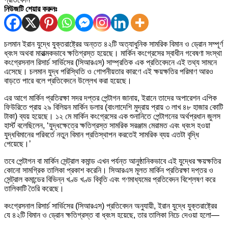
নিউজটি শেয়ার করুনঃ
চলমান ইরান যুদ্ধে যুক্তরাষ্ট্রের অন্তত ৪২টি অত্যাধুনিক সামরিক বিমান ও ড্রোন সম্পূর্ণ
ধ্বংস অথবা মারাত্মকভাবে ক্ষতিগ্রস্ত হয়েছে। মার্কিন কংগ্রেসের স্বাধীন গবেষণা সংস্থা
কংগ্রেসনাল রিসার্চ সার্ভিসের (সিআরএস) সাম্প্রতিক এক প্রতিবেদনে এই তথ্য সামনে
এসেছে। চলমান যুদ্ধ পরিস্থিতি ও গোপনীয়তার কারণে এই ক্ষয়ক্ষতির পরিমাণ আরও
বাড়তে পারে বলে প্রতিবেদনে উল্লেখ করা হয়েছে।
এর আগে মার্কিন প্রতিরক্ষা সদর দপ্তর পেন্টাগন জানায়, ইরানে তাদের অপারেশন এপিক
ফিউরিতে প্রায় ২৯ বিলিয়ন মার্কিন ডলার (বাংলাদেশি মুদ্রায় প্রায় ৩ লাখ ৪৮ হাজার কোটি
টাকা) ব্যয় হয়েছে। ১২ মে মার্কিন কংগ্রেসের এক শুনানিতে পেন্টাগনের অর্থপ্রধান জুলস
হার্স্ট বলেছিলেন, ‘যুদ্ধক্ষেত্রে ক্ষতিগ্রস্ত সামরিক সরঞ্জাম মেরামত এবং ধ্বংস হওয়া
যুদ্ধবিমানের পরিবর্তে নতুন বিমান প্রতিস্থাপন করতেই সামরিক ব্যয় এতটা বৃদ্ধি
পেয়েছে।’
তবে পেন্টাগন বা মার্কিন সেন্ট্রাল কমান্ড এখন পর্যন্ত আনুষ্ঠানিকভাবে এই যুদ্ধের ক্ষয়ক্ষতির
কোনো সামগ্রিক তালিকা প্রকাশ করেনি। সিআরএস মূলত মার্কিন প্রতিরক্ষা দপ্তর ও
সেন্ট্রাল কমান্ডের বিভিন্ন খণ্ড খণ্ড বিবৃতি এবং গণমাধ্যমের প্রতিবেদন বিশ্লেষণ করে
তালিকাটি তৈরি করেছে।
কংগ্রেসনাল রিসার্চ সার্ভিসের (সিআরএস) প্রতিবেদন অনুযায়ী, ইরান যুদ্ধে যুক্তরাষ্ট্রের
যে ৪২টি বিমান ও ড্রোন ক্ষতিগ্রস্ত বা ধ্বংস হয়েছে, তার তালিকা নিচে দেওয়া হলো—