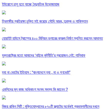
ইউরোপে চালু হতে যাচ্ছে বৈদ্যুতিক উড়োজাহাজ
ত্রিপক্ষীয় প্রতিরক্ষা চুক্তি সই করেছে সৌদি আরব, তুরস্ক ও পাকিস্তান
হোয়াইট হাউসে ট্রাম্পের ৪০০ মিলিয়ন ডলারের বলরুম নির্মাণ স্থগিত করলেন আদালত
যুক্তরাষ্ট্রের মতো আমাদের ‘নাটুকে কূটনীতি’র প্রয়োজন নেই: গালিবাফ
হ্যা না ভোটের ইতিহাস : “বাংলাদেশে হ্যা , না ও গণভোট”
এমপিদের মূল কাজ অধিকাংশ সংসদ সদস্য কি জানেন ?
বিজয় রাকিন সিটি : মুক্তিযোদ্ধাদের ৮৭০টি ফ্ল্যাটের অর্ধেকই প্রভাবশালীদের দখলে