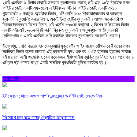
২৪টি এমকিউ-৯ রিপার মাঝারি উচ্চতার দূরপাল্লার ড্রোন, ৪টি এফ-১৫ই স্ট্রাইক ইগল
ফাইটার জেট, একটি এফ-৩৫এ লাইটনিং-২ স্টিলথ ফাইটার জেট, একটি এ-১০
থান্ডারবোল্ট-২ গ্রাউন্ড-অ্যাটাক বিমান, ৭টি কেসি-১৩৫ স্ট্রাটোট্যাংকার বা আকাশে
জ্বালানি রিফুয়েলিং করার বিমান, একটি ই-৩ সেন্ট্রি যুদ্ধকালীন আগাম সতর্কবার্তা ও
নিয়ন্ত্রণব্যবস্থার বিশেষ বিমান, ২টি এমসি-১৩০জে কমান্ডো-২ বিশেষ অভিযানের বিমান,
একটি এইচএইচ-৬০ডব্লিউ জলি গ্রিন-২ যুদ্ধকালীন অনুসন্ধান ও উদ্ধারকারী
হেলিকপ্টার ও একটি এমকিউ-৪সি ট্রাইটন উচ্চতার দূরপাল্লার নজরদারি ড্রোন।
উল্লেখ্য, চলতি বছরের ২৮ ফেব্রুয়ারি যুক্তরাষ্ট্র ও ইসরায়েল যৌথভাবে ইরানের ওপর
সমন্বিত বিমান হামলা চালালে এই রক্তক্ষয়ী যুদ্ধ শুরু হয়। ওই হামলায় ইরানের সর্বোচ্চ
ধর্মীয় নেতা আলী খামেনিসহ বেশ কয়েকজন শীর্ষস্থানীয় ব্যক্তিত্ব নিহত হন। পরে গত ৮
এপ্রিল দুই পক্ষের মধ্যে একটি সাময়িক যুদ্ধবিরতি চুক্তি কার্যকর হয়।
আরো পড়ুন
ইউক্রেনে কোনো অক্ষত তাপবিদ্যুৎকেন্দ্র অবশিষ্ট নেই: জেলেনস্কি
ইউরোপে চালু হতে যাচ্ছে বৈদ্যুতিক উড়োজাহাজ