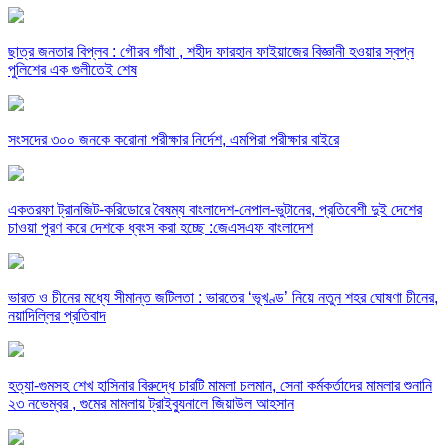
ছাত্র জনতার বিপ্লব : গৌরব গাঁথা , শহীদ ফারহান ফাইয়াজের বিজ্ঞানী হওয়ার স্বপ্ন
পুলিশের এক গুলীতেই শেষ
সংসদের ৩০০ জনকে করোনা পরীক্ষার নির্দেশ, এমপিরা পরীক্ষার বাইরে
একতরফা ট্রানজিট-করিডোরে বৈষম্য বাংলাদেশ-নেপাল-ভুটানের, প্রতিবেশী দুই দেশের
চাওয়া পূরণ করে দেশকে ধ্বংস করা হচ্ছে :জেএসএফ বাংলাদেশ
ভারত ও চীনের মধ্যে সীমান্ত জটিলতা : ভারতের ‘ভূখণ্ড’ নিয়ে নতুন শহর ঘোষণা চীনের,
নয়াদিল্লির প্রতিবাদ
হত্যা-গুমসহ শেখ হাসিনার বিরুদ্ধে চারটি মামলা চলমান, সেনা কর্মকর্তাদের মামলার শুনানি
২৩ নভেম্বর , গুমের মামলায় ট্রাইব্যুনালে জিয়াউল আহসান