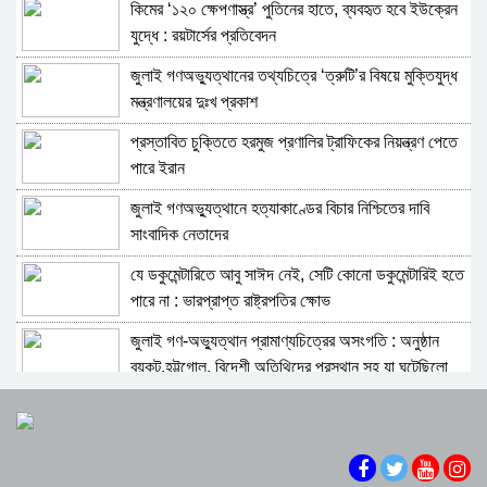
কিমের ‘১২০ ক্ষেপণাস্ত্র’ পুতিনের হাতে, ব্যবহৃত হবে ইউক্রেন
১২ হাজারের বেশি অভিবাসীকে ফেরত পাঠালো সৌদি
যুদ্ধে : রয়টার্সের প্রতিবেদন
জুলাই গণঅভ্যুত্থানের তথ্যচিত্রে ‘ত্রুটি’র বিষয়ে মুক্তিযুদ্ধ
কম্বোডিয়ার সাইবার প্রতারণা চক্রের ডেরা থেকে ফিরলেন
মন্ত্রণালয়ের দুঃখ প্রকাশ
আরও ১০৯ বাংলাদেশি
প্রস্তাবিত চুক্তিতে হরমুজ প্রণালির ট্রাফিকের নিয়ন্ত্রণ পেতে
দালালের খপ্পরে লন্ডন যাওয়ার বদলে পথে পথে ৫৫ বছর
পারে ইরান
জুলাই গণঅভ্যুত্থানে হত্যাকাণ্ডের বিচার নিশ্চিতের দাবি
নিউজার্সি সিনেট ও জেনারেল অ্যাসেম্বলির যৌথ সম্মাননা
সাংবাদিক নেতাদের
পেলেন বাংলাদেশী প্রফেসর শোয়াইব আহমেদ ভূঁইয়া
যে ডকুমেন্টারিতে আবু সাঈদ নেই, সেটি কোনো ডকুমেন্টারিই হতে
লিবিয়া থেকে দেশে ফিরলেন ১৭০ বাংলাদেশি, ছিলেন ডিটেনশন
পারে না : ভারপ্রাপ্ত রাষ্ট্রপতির ক্ষোভ
সেন্টারে আটক
জুলাই গণ-অভ্যুত্থান প্রামাণ্যচিত্রের অসংগতি : অনুষ্ঠান
রাশিয়া-ইউক্রেন যুদ্ধ : দালালের ফাঁদে পড়ে রাশিয়ার যুদ্ধে,
বয়কট,হট্টগোল, বিদেশী অতিথিদের প্রস্থান সহ যা ঘটেছিলো
ড্রোন হামলায় প্রাণ গেল ময়মনসিংহের রহিমের
জুলাই গণঅভ্যুত্থানের রাষ্ট্রীয় অনুষ্ঠানে প্রদর্শিত ডকুমেন্টারি
লিমন-বৃষ্টিকে মরণোত্তর ডক্টরেট ডিগ্রি দিচ্ছে মার্কিন
নিয়ে যে যা বললেন
বিশ্ববিদ্যালয়
দেশের বিভিন্ন শিক্ষাপ্রতিষ্ঠানে সংঘাত ও সহিংসতা,রেহাই