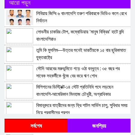
আরো পড়ুন
লিবিয়ায় জিম্মি ৬ বাংলাদেশি তরুণ পরিবারকে ভিডিও কলে রেখে
নির্যাতন
লোভনীয় চাকরির টোপ, কম্বোডিয়ায় ‘মানুষ বিক্রির’ হাটে বন্দি
বাংলাদেশিরাও
তুমি কি মুসলিম—উত্তর শুনেই ভারতীয়কে ১৫ বার ছুরিকাঘাত
যুক্তরাষ্ট্রে
সৌদি আরবের মরুভূমিতে গড়ে ওঠা বন্ধুত্ব : ৩৫ বছর পর
সাবেক সহকর্মীকে খুঁজে বের করে ঋণ শোধ
মিশিগানের ডিস্ট্রিক্ট-১৪ স্টেট প্রতিনিধি পদে লড়ছেন
বাংলাদেশি-আমেরিকান মিনহাজ চৌধুরী, অগ্রাধিকার
কর্মসংস্থান, শিক্ষা ও স্বাস্থ্যসেবা
বিমানবন্দরে যাত্রীদের জন্য ফ্রি শাটল সার্ভিস চালু, সুবিধার সময়
নিয়ে প্রবাসীদের প্রশ্ন
ফ্রান্স, বাহরাইন ও সিঙ্গাপুরে এনআইডি কার্যক্রম শুরু করবে ইসি
সর্বশেষ
জনপ্রিয়