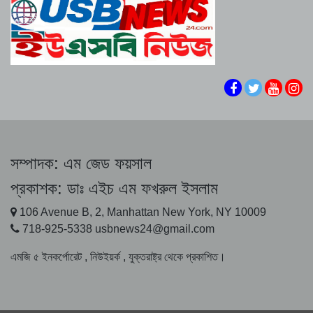
জাতিসংঘে জুলাই গণঅভ্যুত্থান দিবস পালিত
বন্দর আব্বাসে নতুন করে মার্কিন হামলা, দাবি সেন্টকমের
জুলাই গণঅভ্যুত্থানে হত্যাকাণ্ডের বিচার নিশ্চিতের দাবি
সাংবাদিক নেতাদের
যে ডকুমেন্টারিতে আবু সাঈদ নেই, সেটি কোনো ডকুমেন্টারিই হতে
পারে না : ভারপ্রাপ্ত রাষ্ট্রপতির ক্ষোভ
জুলাই গণ-অভ্যুত্থান প্রামাণ্যচিত্রের অসংগতি : অনুষ্ঠান
বয়কট,হট্টগোল, বিদেশী অতিথিদের প্রস্থান সহ যা ঘটেছিলো
সম্পাদক:
এম জেড ফয়সাল
জুলাই গণঅভ্যুত্থানের রাষ্ট্রীয় অনুষ্ঠানে প্রদর্শিত ডকুমেন্টারি
প্রকাশক:
ডাঃ এইচ এম ফখরুল ইসলাম
নিয়ে যে যা বললেন
106 Avenue B, 2, Manhattan New York, NY 10009
দেশের বিভিন্ন শিক্ষাপ্রতিষ্ঠানে সংঘাত ও সহিংসতা,রেহাই
718-925-5338 usbnews24@gmail.com
পাননি শিক্ষক সাংবাদিক
এমজি ৫ ইনকর্পোরেট , নিউইয়র্ক , যুক্তরাষ্ট্র থেকে প্রকাশিত।
জুলাই পর্যন্ত অতিরিক্ত শুল্কের ১০০ বিলিয়ন ডলার ফেরত
দিয়েছে ট্রাম্প প্রশাসন
শেখ হাসিনা ইতিহাসের নিকৃষ্টতম ও ঘৃণ্য ফ্যাসিস্ট ছিলেন: