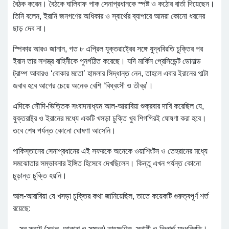
বৈঠক করেন। বৈঠকে ঘালিবাফ পাক সেনাপ্রধানকে স্পষ্ট ও কঠোর বার্তা দিয়েছেন।
তিনি বলেন, ইরানি জনগণের অধিকার ও স্বার্থের ব্যাপারে আমরা কোনো ধরনের
ছাড় দেব না।
স্পিকার আরও জানান, গত ৮ এপ্রিল যুক্তরাষ্ট্রের সঙ্গে যুদ্ধবিরতি চুক্তির পর
ইরান তার সশস্ত্র বাহিনীকে পুনর্গঠিত করেছে। যদি মার্কিন প্রেসিডেন্ট ডোনাল্ড
ট্রাম্প আবারও ‘বোকার মতো’ হামলার সিদ্ধান্ত নেন, তাহলে এবার ইরানের পাল্টা
জবাব হবে আগের চেয়ে অনেক বেশি ‘বিধ্বংসী ও তীব্র’।
এদিকে সৌদি-ভিত্তিক সংবাদমাধ্যম আল-আরাবিয়া শুক্রবার দাবি করেছিল যে,
যুক্তরাষ্ট্র ও ইরানের মধ্যে একটি খসড়া চুক্তি খুব শিগগিরই ঘোষণা করা হবে।
তবে শেষ পর্যন্ত কোনো ঘোষণা আসেনি।
পাকিস্তানের সেনাপ্রধানের এই সফরকে অনেকে ওয়াশিংটন ও তেহরানের মধ্যে
সমঝোতার সম্ভাবনার ইঙ্গিত হিসেবে দেখছিলেন। কিন্তু এখন পর্যন্ত কোনো
চূড়ান্ত চুক্তি হয়নি।
আল-আরাবিয়া যে খসড়া চুক্তির কথা জানিয়েছিল, তাতে কয়েকটি গুরুত্বপূর্ণ শর্ত
রয়েছে:
– সব ফ্রন্টে (স্থল, আকাশ ও সমুদ্র) তাৎক্ষণিক, স্থায়ী ও নিঃশর্ত যুদ্ধবিরতি।