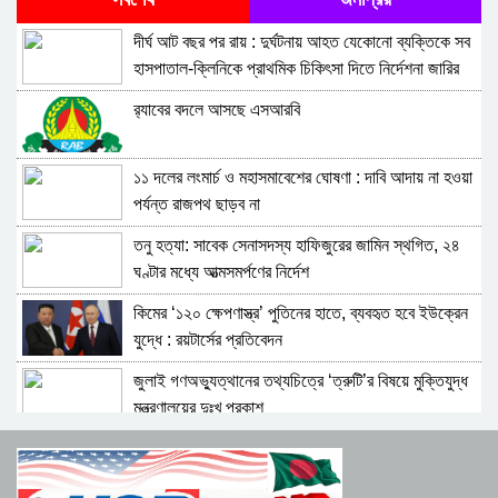
আইআরজিসির
দীর্ঘ আট বছর পর রায় : দুর্ঘটনায় আহত যেকোনো ব্যক্তিকে সব
মানবাধিকার ইস্যুতে ইইউর অবস্থানকে ‘ভণ্ডামি’ বলল ইরান
হাসপাতাল-ক্লিনিকে প্রাথমিক চিকিৎসা দিতে নির্দেশনা জারির
নির্দেশ
র‍্যাবের বদলে আসছে এসআরবি
হরমুজ প্রণালির উত্তেজনার জন্য দায়ী যুক্তরাষ্ট্র: আরাগচি
১১ দলের লংমার্চ ও মহাসমাবেশের ঘোষণা : দাবি আদায় না হওয়া
বাহরাইন-জর্ডানে মার্কিন ঘাঁটিতে ইরানের ড্রোন হামলা
পর্যন্ত রাজপথ ছাড়ব না
তনু হত্যা: সাবেক সেনাসদস্য হাফিজুরের জামিন স্থগিত, ২৪
জাহাজে হামলা করলেই ইরানের একটি সেতু বা বিদ্যুৎকেন্দ্র
ঘণ্টার মধ্যে আত্মসমর্পণের নির্দেশ
ধ্বংস হবে: ট্রাম্প
কিমের ‘১২০ ক্ষেপণাস্ত্র’ পুতিনের হাতে, ব্যবহৃত হবে ইউক্রেন
গাজা পুনরুদ্ধার পরিকল্পনা পরিত্যাগ করেছে ট্রাম্পের বোর্ড অব
যুদ্ধে : রয়টার্সের প্রতিবেদন
পিস
জুলাই গণঅভ্যুত্থানের তথ্যচিত্রে ‘ত্রুটি’র বিষয়ে মুক্তিযুদ্ধ
ট্রাম্পের স্বাক্ষর মূল্যহীন, যুক্তরাষ্ট্রকে অবিস্মরণীয় শিক্ষা দেব:
মন্ত্রণালয়ের দুঃখ প্রকাশ
মোজতবা
প্রস্তাবিত চুক্তিতে হরমুজ প্রণালির ট্রাফিকের নিয়ন্ত্রণ পেতে
সৌদি আরবে মার্কিন ঘাঁটিতে ইরানের ক্ষেপণাস্ত্র হামলা
পারে ইরান