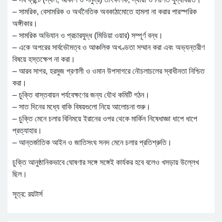
– সামরিক, বেসামরিক ও অর্থনৈতিক অবকাঠামোতে হামলা না করার পারস্পরিক
অঙ্গীকার।
– সামরিক অভিযান ও প্রচারযুদ্ধ (মিডিয়া ওয়ার) সম্পূর্ণ বন্ধ।
– একে অপরের সার্বভৌমত্ব ও আঞ্চলিক অখণ্ডতা সম্মান করা এবং অভ্যন্তরীণ
বিষয়ে হস্তক্ষেপ না করা।
– আরব সাগর, হরমুজ প্রণালী ও ওমান উপসাগরে নৌচলাচলের স্বাধীনতা নিশ্চিত
করা।
– চুক্তি বাস্তবায়ন পর্যবেক্ষণের জন্য যৌথ কমিটি গঠন।
– সাত দিনের মধ্যে বাকি বিষয়গুলো নিয়ে আলোচনা শুরু।
– চুক্তি মেনে চলার বিনিময়ে ইরানের ওপর থেকে মার্কিন নিষেধাজ্ঞা ধাপে ধাপে
প্রত্যাহার।
– আন্তর্জাতিক আইন ও জাতিসংঘ সনদ মেনে চলার প্রতিশ্রুতি।
চুক্তি আনুষ্ঠানিকভাবে ঘোষণার সঙ্গে সঙ্গেই কার্যকর হবে বলেও খসড়ায় উল্লেখ
ছিল।
সূত্র: রয়টার্স