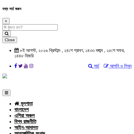
তথ্য সার্চ করুন
×
Close
৮ই আগস্ট, ২০২৬ খ্রিস্টাব্দ , ২৪শে শ্রাবণ, ১৪৩৩ বঙ্গাব্দ , ২৫শে সফর,
১৪৪৮ হিজরি
সার্চ
আপনি ও লিখুন
মূলপাতা
বাংলাদেশ
এশিয়া অঞ্চল
বিশ্ব রাজনীতি
আইন-আদালত
আন্তর্জাতিক সংবাদ