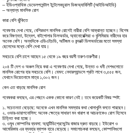
– ইডিওপ্যাথিক ডেভেলপমেন্টাল ইন্টেলেকচুয়াল ডিজঅ্যাবিলিটি (আইডিআইডি)
– অন্যান্য মানসিক রোগ
কারা বেশি ঝুঁকিতে
গবেষণায় দেখা গেছে, বেশিরভাগ মানসিক রোগেই নারীরা বেশি আক্রান্ত হচ্ছেন। বিশেষ
করে বিষণ্নতা, উদ্বেগ, বাইপোলার ডিসঅর্ডার, অ্যানোরেক্সিয়া ও বুলিমিয়ায় নারীদের হার
অনেক বেশি। অন্যদিকে এডিএইচডি, অটিজম ও কন্ডাক্ট ডিসঅর্ডারের মতো সমস্যা
ছেলেদের মধ্যে বেশি দেখা যায়।
সবচেয়ে বেশি চাপে আছেন ১৫ থেকে ১৯ বছর বয়সী তরুণ-তরুণীরা।
২০৪ টি দেশ ও অঞ্চল নিয়ে করা এ গবেষণায় দেখা গেছে, উন্নত ও ধনী দেশগুলোতে
মানসিক রোগের হার সবচেয়ে বেশি। যেমন: নেদারল্যান্ডসে প্রতি লাখে ৩,৫৫৫ জন,
যেখানে ভিয়েতনামে মাত্র ১,৩০২ জন।
কেন এত বাড়ছে মানসিক রোগ
গবেষকরা বলছেন, এর পেছনে একক কোনো কারণ নেই। তবে কয়েকটি বিষয় স্পষ্ট:
১. সচেতনতা বেড়েছে: অনেকে এখন মানসিক সমস্যার কথা খোলাখুলি বলতে পারছেন।
২. ওভার-ডায়াগনোসিস: অনেক ক্ষেত্রে সাধারণ মন খারাপ বা আচরণকেও রোগ হিসেবে
চিহ্নিত করা হচ্ছে।
৩. ওষুধ কোম্পানির ব্যবসা: অ্যান্টিডিপ্রেসেন্টের বাজার দ্রুত বাড়ছে। ইউরোপ ও
আমেরিকায় এর ব্যবহার ব্যাপক হারে বেড়েছে। সমালোচকরা বলছেন, কোম্পানিগুলো