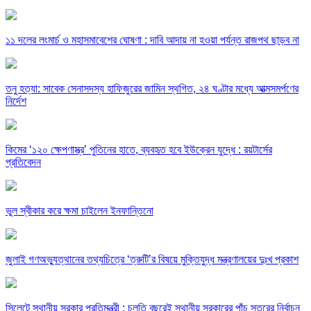
১১ দলের লংমার্চ ও মহাসমাবেশের ঘোষণা : দাবি আদায় না হওয়া পর্যন্ত রাজপথ ছাড়ব না
তনু হত্যা: সাবেক সেনাসদস্য হাফিজুরের জামিন স্থগিত, ২৪ ঘণ্টার মধ্যে আত্মসমর্পণের
নির্দেশ
কিমের ‘১২০ ক্ষেপণাস্ত্র’ পুতিনের হাতে, ব্যবহৃত হবে ইউক্রেন যুদ্ধে : রয়টার্সের
প্রতিবেদন
ভুল স্বীকার করে ক্ষমা চাইলেন ইনফান্তিনো
জুলাই গণঅভ্যুত্থানের তথ্যচিত্রে ‘ত্রুটি’র বিষয়ে মুক্তিযুদ্ধ মন্ত্রণালয়ের দুঃখ প্রকাশ
সিলেটে স্থানীয় সরকার প্রতিমন্ত্রী : চলতি বছরেই স্থানীয় সরকারের পাঁচ স্তরের নির্বাচন