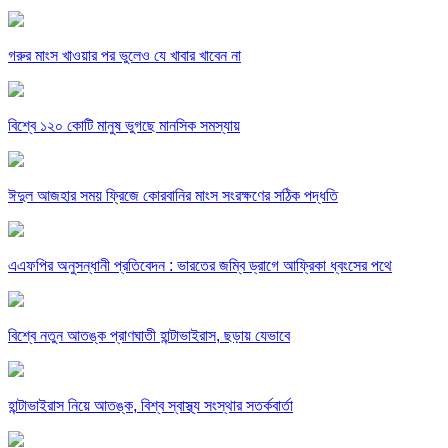
গরুর মাংস খাওয়ার পর ভুলেও যে খাবার খাবেন না
বিশ্বে ১২০ কোটি মানুষ ভুগছে মানসিক সমস্যায়
ঈদুল আজহার সময় ফ্রিজে কোরবানির মাংস সংরক্ষণের সঠিক পদ্ধতি
এএফপির অনুসন্ধানী প্রতিবেদন : ভারতের জম্বি ড্রাগে আফ্রিকা ধ্বংসের পথে
বিশ্বে নতুন আতঙ্ক প্রাণঘাতী হান্টাভাইরাস, ছড়ায় যেভাবে
হান্টাভাইরাস নিয়ে আতঙ্ক, বিশ্ব স্বাস্থ্য সংস্থার সতর্কবার্তা