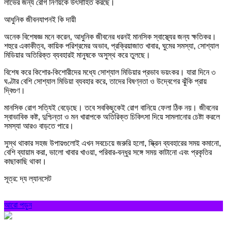
লাভের জন্য রোগ নির্ণয়কে উৎসাহিত করছে।
আধুনিক জীবনযাপনই কি দায়ী
অনেক বিশেষজ্ঞ মনে করেন, আধুনিক জীবনের ধরনই মানসিক স্বাস্থ্যের জন্য ক্ষতিকর।
শহুরে একাকীত্ব, কায়িক পরিশ্রমের অভাব, প্রক্রিয়াজাত খাবার, ঘুমের সমস্যা, সোশ্যাল
মিডিয়ার অতিরিক্ত ব্যবহারই মানুষকে অসুস্থ করে তুলছে।
বিশেষ করে কিশোর-কিশোরীদের মধ্যে সোশ্যাল মিডিয়ার প্রভাব ভয়ংকর। যারা দিনে ৩
ঘণ্টার বেশি সোশ্যাল মিডিয়া ব্যবহার করে, তাদের বিষণ্নতা ও উদ্বেগের ঝুঁকি প্রায়
দ্বিগুণ।
মানসিক রোগ সত্যিই বেড়েছে। তবে সবকিছুকেই রোগ বানিয়ে ফেলা ঠিক নয়। জীবনের
স্বাভাবিক কষ্ট, দুশ্চিন্তা ও মন খারাপকে অতিরিক্ত চিকিৎসা দিয়ে সামলানোর চেষ্টা করলে
সমস্যা আরও বাড়তে পারে।
সুস্থ থাকার সহজ উপায়গুলোই এখন সবচেয়ে জরুরি হলো, স্ক্রিন ব্যবহারের সময় কমানো,
বেশি ব্যায়াম করা, ভালো খাবার খাওয়া, পরিবার-বন্ধুর সঙ্গে সময় কাটানো এবং প্রকৃতির
কাছাকাছি থাকা।
সূত্র: দ্য ল্যানসেট
আরো পড়ুন