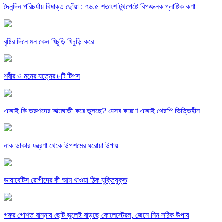
দৈনন্দিন পরিচর্যায় বিষাক্ত ছোঁয়া : ৭৬.৫ শতাংশ টুথপেষ্টে বিপজ্জনক প্লাষ্টিক কণা
বৃষ্টির দিনে মন কেন খিচুড়ি খিচুড়ি করে
শরীর ও মনের যত্নের ৮টি টিপস
এআই কি তরুণদের আত্মঘাতী করে তুলছে? যেসব কারণে এআই থেরাপি ভিত্তিহীন
নাক ডাকার যন্ত্রণা থেকে উপশমের ঘরোয়া উপায়
ডায়াবেটিস রোগীদের কী আম খাওয়া ঠিক যুক্তিযুক্ত
গরুর গোশত রান্নায় ছোট ভুলেই বাড়ছে কোলেস্টেরল, জেনে নিন সঠিক উপায়