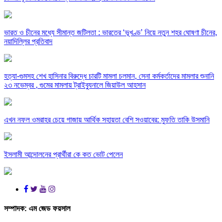
ভারত ও চীনের মধ্যে সীমান্ত জটিলতা : ভারতের ‘ভূখণ্ড’ নিয়ে নতুন শহর ঘোষণা চীনের,
নয়াদিল্লির প্রতিবাদ
হত্যা-গুমসহ শেখ হাসিনার বিরুদ্ধে চারটি মামলা চলমান, সেনা কর্মকর্তাদের মামলার শুনানি
২৩ নভেম্বর , গুমের মামলায় ট্রাইব্যুনালে জিয়াউল আহসান
এখন নফল ওমরাহর চেয়ে গাজায় আর্থিক সহায়তা বেশি সওয়াবের: মুফতি তাকি উসমানি
ইসলামী আন্দোলনের প্রার্থীরা কে কত ভোট পেলেন
সম্পাদক:
এম জেড ফয়সাল