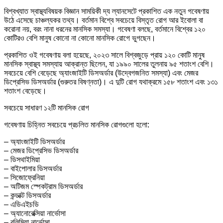
বিশ্বখ্যাত স্বাস্থ্যবিষয়ক বিজ্ঞান সাময়িকী দ্য ল্যানসেটে প্রকাশিত এক নতুন গবেষণায়
উঠে এসেছে চাঞ্চল্যকর তথ্য। বর্তমান বিশ্বে সবচেয়ে বিস্তৃত রোগ আর ইবোলা বা
করোনা নয়, বরং নানা ধরনের মানসিক সমস্যা। গবেষণা বলছে, বর্তমানে বিশ্বের ১২০
কোটিরও বেশি মানুষ কোনো না কোনো মানসিক রোগে ভুগছেন।
প্রকাশিত ওই গবেষণায় বলা হয়েছে, ২০২৩ সালে বিশ্বজুড়ে প্রায় ১২০ কোটি মানুষ
মানসিক স্বাস্থ্য সমস্যায় আক্রান্ত ছিলেন, যা ১৯৯০ সালের তুলনায় ৯৫ শতাংশ বেশি।
সবচেয়ে বেশি বেড়েছে অ্যাংজাইটি ডিসঅর্ডার (উদ্বেগজনিত সমস্যা) এবং মেজর
ডিপ্রেসিভ ডিসঅর্ডার (গুরুতর বিষণ্নতা)। এ দুটি রোগ যথাক্রমে ১৫৮ শতাংশ এবং ১৩১
শতাংশ বেড়েছে।
সবচেয়ে সাধারণ ১২টি মানসিক রোগ
গবেষণায় চিহ্নিত সবচেয়ে প্রচলিত মানসিক রোগগুলো হলো:
– অ্যাংজাইটি ডিসঅর্ডার
– মেজর ডিপ্রেসিভ ডিসঅর্ডার
– ডিসথাইমিয়া
– বাইপোলার ডিসঅর্ডার
– সিজোফ্রেনিয়া
– অটিজম স্পেকট্রাম ডিসঅর্ডার
– কন্ডাক্ট ডিসঅর্ডার
– এডিএইচডি
– অ্যানোরেক্সিয়া নার্ভোসা
– বুলিমিয়া নার্ভোসা