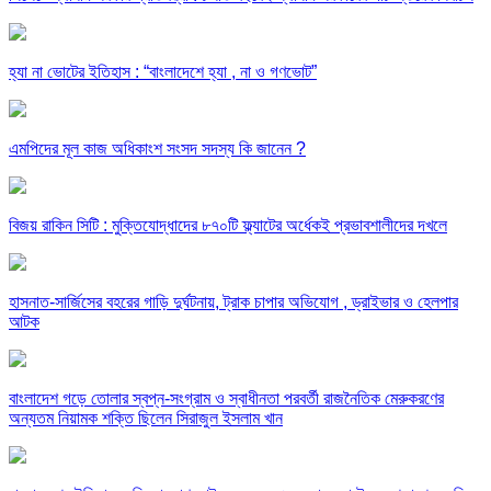
হ্যা না ভোটের ইতিহাস : “বাংলাদেশে হ্যা , না ও গণভোট”
এমপিদের মূল কাজ অধিকাংশ সংসদ সদস্য কি জানেন ?
বিজয় রাকিন সিটি : মুক্তিযোদ্ধাদের ৮৭০টি ফ্ল্যাটের অর্ধেকই প্রভাবশালীদের দখলে
হাসনাত-সার্জিসের বহরের গাড়ি দুর্ঘটনায়, ট্রাক চাপার অভিযোগ , ড্রাইভার ও হেলপার
আটক
বাংলাদেশ গড়ে তোলার স্বপ্ন-সংগ্রাম ও স্বাধীনতা পরবর্তী রাজনৈতিক মেরুকরণের
অন্যতম নিয়ামক শক্তি ছিলেন সিরাজুল ইসলাম খান