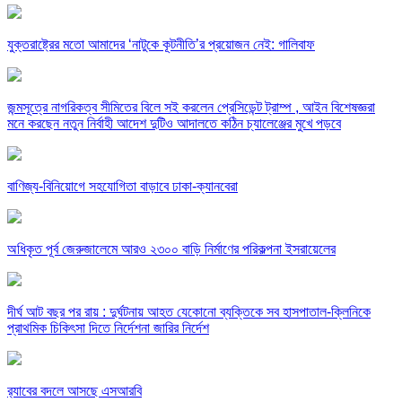
যুক্তরাষ্ট্রের মতো আমাদের ‘নাটুকে কূটনীতি’র প্রয়োজন নেই: গালিবাফ
জন্মসূত্রে নাগরিকত্ব সীমিতের বিলে সই করলেন প্রেসিডেন্ট ট্রাম্প , আইন বিশেষজ্ঞরা
মনে করছেন নতুন নির্বাহী আদেশ দুটিও আদালতে কঠিন চ্যালেঞ্জের মুখে পড়বে
বাণিজ্য-বিনিয়োগে সহযোগিতা বাড়াবে ঢাকা-ক্যানবেরা
অধিকৃত পূর্ব জেরুজালেমে আরও ২৩০০ বাড়ি নির্মাণের পরিকল্পনা ইসরায়েলের
দীর্ঘ আট বছর পর রায় : দুর্ঘটনায় আহত যেকোনো ব্যক্তিকে সব হাসপাতাল-ক্লিনিকে
প্রাথমিক চিকিৎসা দিতে নির্দেশনা জারির নির্দেশ
র‍্যাবের বদলে আসছে এসআরবি