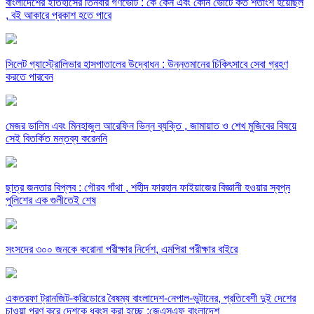
বাংলাদেশের ইতিহাসের তিনবার গণভোট : কে কেন এবং কোন ভোটে কত শতাংশ হয়েছিল
, বই আকারে প্রকাশ হতে পারে
সিলেট গ্যাস্ট্রোলিভার হাসপাতালের উদ্বোধন : উন্নতমানের চিকিৎসাবে সেবা গ্রহণ
করতে পারবেন
মেজর ডালিম এবং মিনহাজুল আরেফিন ভিন্ন ব্যক্তি , জামায়াত ও শেখ মুজিবের বিষয়ে
সেই বিতর্কিত মন্তব্য করেননি
ছাত্র জনতার বিপ্লব : গৌরব গাঁথা , শহীদ ফারহান ফাইয়াজের বিজ্ঞানী হওয়ার স্বপ্ন
পুলিশের এক গুলীতেই শেষ
সংসদের ৩০০ জনকে করোনা পরীক্ষার নির্দেশ, এমপিরা পরীক্ষার বাইরে
একতরফা ট্রানজিট-করিডোরে বৈষম্য বাংলাদেশ-নেপাল-ভুটানের, প্রতিবেশী দুই দেশের
চাওয়া পূরণ করে দেশকে ধ্বংস করা হচ্ছে :জেএসএফ বাংলাদেশ