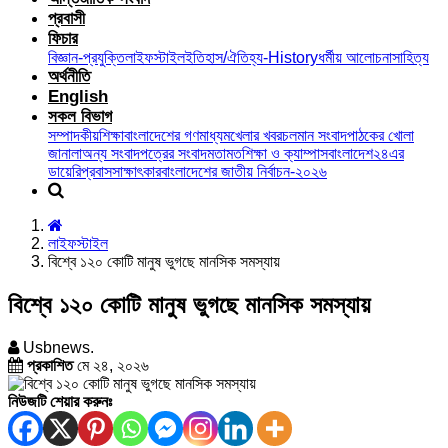
প্রবাসী
ফিচার
বিজ্ঞান-প্রযুক্তি
লাইফস্টাইল
ইতিহাস/ঐতিহ্য-History
ধর্মীয় আলোচনা
সাহিত্য
অর্থনীতি
English
সকল বিভাগ
সম্পাদকীয়
শিক্ষা
বাংলাদেশের গণমাধ্যম
খেলার খবর
চলমান সংবাদ
পাঠকের খোলা
জানালা
অন্য সংবাদপত্রের সংবাদ
মতামত
শিক্ষা ও ক্যাম্পাস
বাংলাদেশ২৪এর
ডায়েরি
প্রবাস
সাক্ষাৎকার
বাংলাদেশের জাতীয় নির্বাচন-২০২৬
লাইফস্টাইল
বিশ্বে ১২০ কোটি মানুষ ভুগছে মানসিক সমস্যায়
বিশ্বে ১২০ কোটি মানুষ ভুগছে মানসিক সমস্যায়
Usbnews.
প্রকাশিত
মে ২৪, ২০২৬
নিউজটি শেয়ার করুনঃ