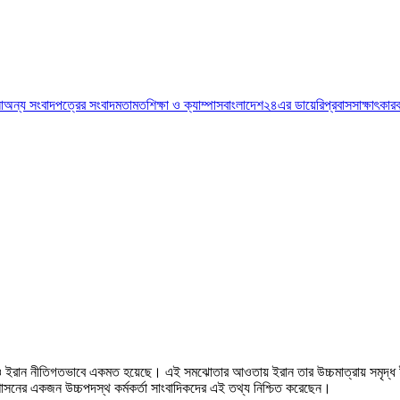
া
অন্য সংবাদপত্রের সংবাদ
মতামত
শিক্ষা ও ক্যাম্পাস
বাংলাদেশ২৪এর ডায়েরি
প্রবাস
সাক্ষাৎকার
াষ্ট্র ও ইরান নীতিগতভাবে একমত হয়েছে। এই সমঝোতার আওতায় ইরান তার উচ্চমাত্রায় সমৃদ্ধ
াসনের একজন উচ্চপদস্থ কর্মকর্তা সাংবাদিকদের এই তথ্য নিশ্চিত করেছেন।