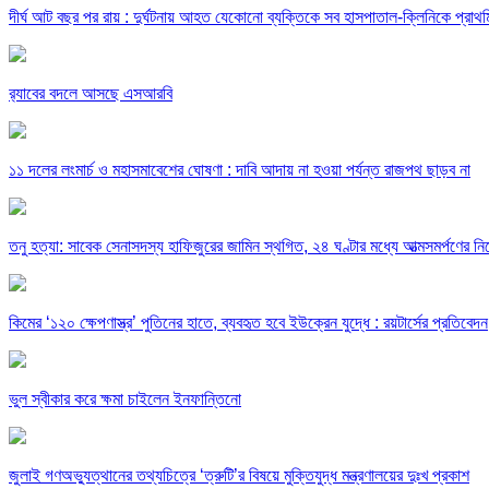
দীর্ঘ আট বছর পর রায় : দুর্ঘটনায় আহত যেকোনো ব্যক্তিকে সব হাসপাতাল-ক্লিনিকে প্রাথমিক
র‍্যাবের বদলে আসছে এসআরবি
১১ দলের লংমার্চ ও মহাসমাবেশের ঘোষণা : দাবি আদায় না হওয়া পর্যন্ত রাজপথ ছাড়ব না
তনু হত্যা: সাবেক সেনাসদস্য হাফিজুরের জামিন স্থগিত, ২৪ ঘণ্টার মধ্যে আত্মসমর্পণের নির
কিমের ‘১২০ ক্ষেপণাস্ত্র’ পুতিনের হাতে, ব্যবহৃত হবে ইউক্রেন যুদ্ধে : রয়টার্সের প্রতিবেদন
ভুল স্বীকার করে ক্ষমা চাইলেন ইনফান্তিনো
জুলাই গণঅভ্যুত্থানের তথ্যচিত্রে ‘ত্রুটি’র বিষয়ে মুক্তিযুদ্ধ মন্ত্রণালয়ের দুঃখ প্রকাশ