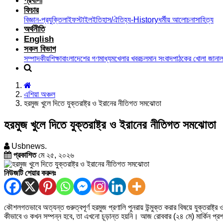
প্রবাসী
ফিচার
বিজ্ঞান-প্রযুক্তি
লাইফস্টাইল
ইতিহাস/ঐতিহ্য-History
ধর্মীয় আলোচনা
সাহিত্য
অর্থনীতি
English
সকল বিভাগ
সম্পাদকীয়
শিক্ষা
বাংলাদেশের গণমাধ্যম
খেলার খবর
চলমান সংবাদ
পাঠকের খোলা জানাল
এশিয়া অঞ্চল
হরমুজ খুলে দিতে যুক্তরাষ্ট্র ও ইরানের নীতিগত সমঝোতা
হরমুজ খুলে দিতে যুক্তরাষ্ট্র ও ইরানের নীতিগত সমঝোতা
Usbnews.
প্রকাশিত
মে ২৫, ২০২৬
নিউজটি শেয়ার করুনঃ
কৌশলগতভাবে অত্যন্ত গুরুত্বপূর্ণ হরমুজ প্রণালি পুনরায় উন্মুক্ত করার বিষয়ে যুক্তর
কীভাবে ও কখন সম্পন্ন হবে, তা এখনো চূড়ান্ত হয়নি। আজ রোববার (২৪ মে) মার্কিন প্রশ