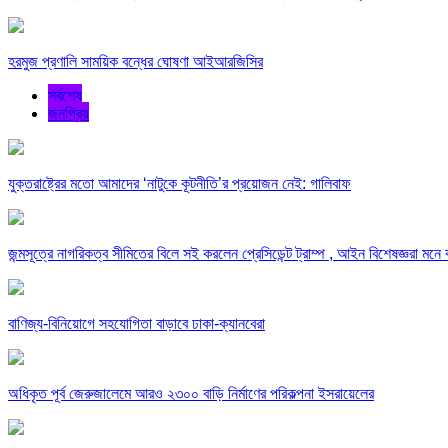
হরমুজ প্রণালি সাময়িক বন্ধের ঘোষণা আইআরজিসির
সর্বশেষ
জনপ্রিয়
যুক্তরাষ্ট্রের মতো আমাদের ‘নাটুকে কূটনীতি’র প্রয়োজন নেই: গালিবাফ
জন্মসূত্রে নাগরিকত্ব সীমিতের বিলে সই করলেন প্রেসিডেন্ট ট্রাম্প , আইন বিশেষজ্ঞরা মন
বাণিজ্য-বিনিয়োগে সহযোগিতা বাড়াবে ঢাকা-ক্যানবেরা
অধিকৃত পূর্ব জেরুজালেমে আরও ২৩০০ বাড়ি নির্মাণের পরিকল্পনা ইসরায়েলের