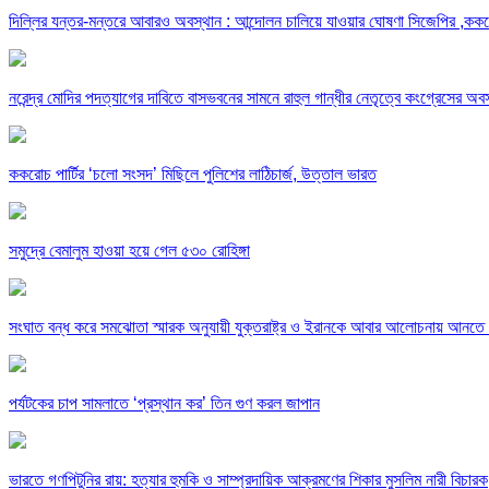
দিল্লির যন্তর-মন্তরে আবারও অবস্থান : আন্দোলন চালিয়ে যাওয়ার ঘোষণা সিজেপির ,ককরো
নরেন্দ্র মোদির পদত্যাগের দাবিতে বাসভবনের সামনে রাহুল গান্ধীর নেতৃত্বে কংগ্রেসের অব
ককরোচ পার্টির ‘চলো সংসদ’ মিছিলে পুলিশের লাঠিচার্জ, উত্তাল ভারত
সমুদ্রে বেমালুম হাওয়া হয়ে গেল ৫৩০ রোহিঙ্গা
সংঘাত বন্ধ করে সমঝোতা স্মারক অনুযায়ী যুক্তরাষ্ট্র ও ইরানকে আবার আলোচনায় আনতে
পর্যটকের চাপ সামলাতে ‘প্রস্থান কর’ তিন গুণ করল জাপান
ভারতে গণপিটুনির রায়: হত্যার হুমকি ও সাম্প্রদায়িক আক্রমণের শিকার মুসলিম নারী বিচারক