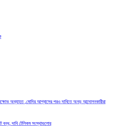
ক
র্ষ ও বিক্ষোভ অব্যাহত ,মোদির আশ্বাসের পরও দাবিতে অনড় আন্দোলনকারীরা
েট বন্ধ, দাবি টেলিকম সংস্থাগুলোর