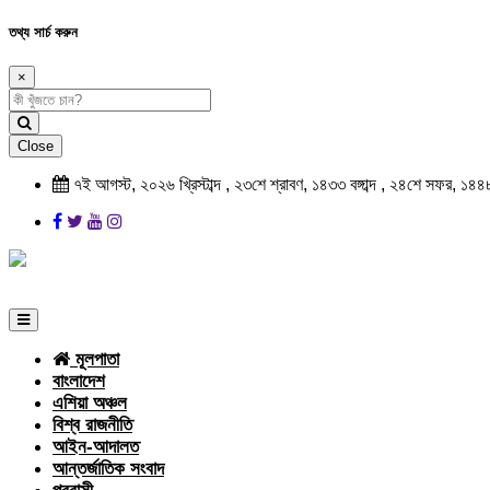
তথ্য সার্চ করুন
×
Close
৭ই আগস্ট, ২০২৬ খ্রিস্টাব্দ , ২৩শে শ্রাবণ, ১৪৩৩ বঙ্গাব্দ , ২৪শে সফর, ১৪৪
মূলপাতা
বাংলাদেশ
এশিয়া অঞ্চল
বিশ্ব রাজনীতি
আইন-আদালত
আন্তর্জাতিক সংবাদ