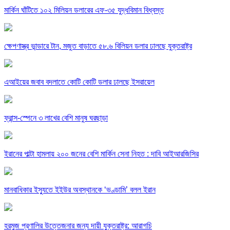
মার্কিন ঘাঁটিতে ১০২ মিলিয়ন ডলারের এফ-৩৫ যুদ্ধবিমান বিধ্বস্ত
ক্ষেপণাস্ত্র ভান্ডারে টান, মজুত বাড়াতে ৫৮.৬ বিলিয়ন ডলার ঢালছে যুক্তরাষ্ট্র
এআইয়ের জবাব বদলাতে কোটি কোটি ডলার ঢালছে ইসরায়েল
ফ্রান্স-স্পেনে ৩ লাখের বেশি মানুষ ঘরছাড়া
ইরানের পাল্টা হামলায় ২০০ জনের বেশি মার্কিন সেনা নিহত : দাবি আইআরজিসির
মানবাধিকার ইস্যুতে ইইউর অবস্থানকে ‘ভণ্ডামি’ বলল ইরান
হরমুজ প্রণালির উত্তেজনার জন্য দায়ী যুক্তরাষ্ট্র: আরাগচি