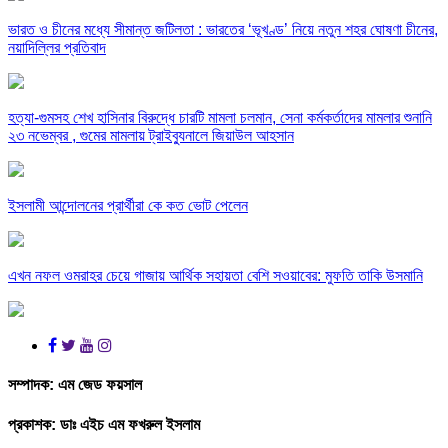
ভারত ও চীনের মধ্যে সীমান্ত জটিলতা : ভারতের ‘ভূখণ্ড’ নিয়ে নতুন শহর ঘোষণা চীনের,
নয়াদিল্লির প্রতিবাদ
হত্যা-গুমসহ শেখ হাসিনার বিরুদ্ধে চারটি মামলা চলমান, সেনা কর্মকর্তাদের মামলার শুনানি
২৩ নভেম্বর , গুমের মামলায় ট্রাইব্যুনালে জিয়াউল আহসান
ইসলামী আন্দোলনের প্রার্থীরা কে কত ভোট পেলেন
এখন নফল ওমরাহর চেয়ে গাজায় আর্থিক সহায়তা বেশি সওয়াবের: মুফতি তাকি উসমানি
সম্পাদক:
এম জেড ফয়সাল
প্রকাশক:
ডাঃ এইচ এম ফখরুল ইসলাম