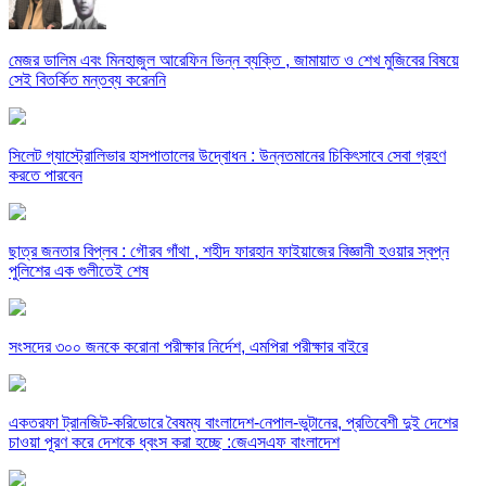
মেজর ডালিম এবং মিনহাজুল আরেফিন ভিন্ন ব্যক্তি , জামায়াত ও শেখ মুজিবের বিষয়ে
সেই বিতর্কিত মন্তব্য করেননি
সিলেট গ্যাস্ট্রোলিভার হাসপাতালের উদ্বোধন : উন্নতমানের চিকিৎসাবে সেবা গ্রহণ
করতে পারবেন
ছাত্র জনতার বিপ্লব : গৌরব গাঁথা , শহীদ ফারহান ফাইয়াজের বিজ্ঞানী হওয়ার স্বপ্ন
পুলিশের এক গুলীতেই শেষ
সংসদের ৩০০ জনকে করোনা পরীক্ষার নির্দেশ, এমপিরা পরীক্ষার বাইরে
একতরফা ট্রানজিট-করিডোরে বৈষম্য বাংলাদেশ-নেপাল-ভুটানের, প্রতিবেশী দুই দেশের
চাওয়া পূরণ করে দেশকে ধ্বংস করা হচ্ছে :জেএসএফ বাংলাদেশ