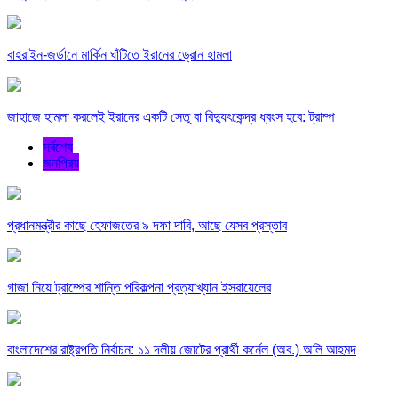
বাহরাইন-জর্ডানে মার্কিন ঘাঁটিতে ইরানের ড্রোন হামলা
জাহাজে হামলা করলেই ইরানের একটি সেতু বা বিদ্যুৎকেন্দ্র ধ্বংস হবে: ট্রাম্প
সর্বশেষ
জনপ্রিয়
প্রধানমন্ত্রীর কাছে হেফাজতের ৯ দফা দাবি, আছে যেসব প্রস্তাব
গাজা নিয়ে ট্রাম্পের শান্তি পরিকল্পনা প্রত্যাখ্যান ইসরায়েলের
বাংলাদেশের রাষ্ট্রপতি নির্বাচন: ১১ দলীয় জোটের প্রার্থী কর্নেল (অব.) অলি আহমদ