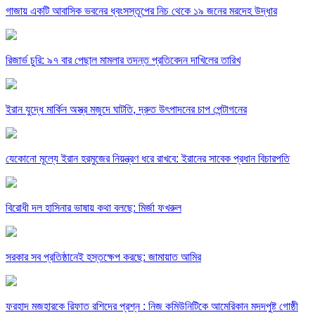
গাজায় একটি আবাসিক ভবনের ধ্বংসস্তূপের নিচ থেকে ১৯ জনের মরদেহ উদ্ধার
রিজার্ভ চুরি: ৯৭ বার পেছাল মামলার তদন্ত প্রতিবেদন দাখিলের তারিখ
ইরান যুদ্ধে মার্কিন অস্ত্র মজুদে ঘাটতি, দ্রুত উৎপাদনের চাপ পেন্টাগনের
যেকোনো মূল্যে ইরান হরমুজের নিয়ন্ত্রণ ধরে রাখবে: ইরানের সাবেক প্রধান বিচারপতি
বিরোধী দল হাসিনার ভাষায় কথা বলছে: মির্জা ফখরুল
সরকার সব প্রতিষ্ঠানেই হস্তক্ষেপ করছে: জামায়াত আমির
ফরহাদ মজহারকে রিফাত রশিদের প্রশ্ন : নিজ কমিউনিটিকে আমেরিকান মদদপুষ্ট গোষ্ঠী