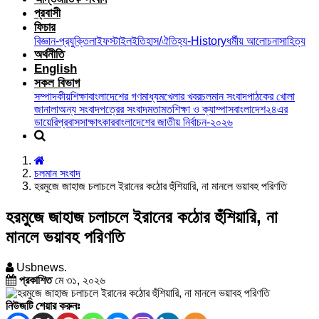
প্রবাসী
ফিচার
বিজ্ঞান-প্রযুক্তি
লাইফস্টাইল
ইতিহাস/ঐতিহ্য-History
ধর্মীয় আলোচনা
সাহিত্য
অর্থনীতি
English
সকল বিভাগ
সম্পাদকীয়
শিক্ষা
বাংলাদেশের গণমাধ্যম
খেলার খবর
চলমান সংবাদ
পাঠকের খোলা
জানালা
অন্য সংবাদপত্রের সংবাদ
মতামত
শিক্ষা ও ক্যাম্পাস
বাংলাদেশ২৪এর
ডায়েরি
প্রবাস
সাক্ষাৎকার
বাংলাদেশের জাতীয় নির্বাচন-২০২৬
চলমান সংবাদ
হরমুজে জাহাজ চলাচলে ইরানের কঠোর হুঁশিয়ারি, না মানলে ভয়াবহ পরিণতি
হরমুজে জাহাজ চলাচলে ইরানের কঠোর হুঁশিয়ারি, না
মানলে ভয়াবহ পরিণতি
Usbnews.
প্রকাশিত
মে ৩১, ২০২৬
নিউজটি শেয়ার করুনঃ