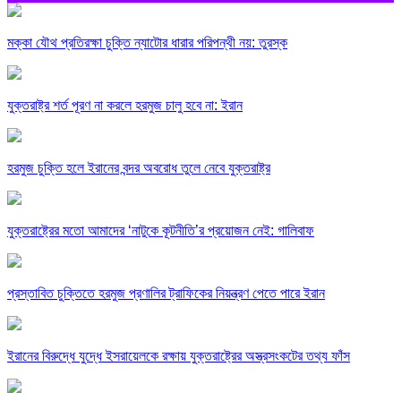
মক্কা যৌথ প্রতিরক্ষা চুক্তি ন্যাটোর ধারার পরিপন্থী নয়: তুরস্ক
যুক্তরাষ্ট্র শর্ত পূরণ না করলে হরমুজ চালু হবে না: ইরান
হরমুজ চুক্তি হলে ইরানের বন্দর অবরোধ তুলে নেবে যুক্তরাষ্ট্র
যুক্তরাষ্ট্রের মতো আমাদের ‘নাটুকে কূটনীতি’র প্রয়োজন নেই: গালিবাফ
প্রস্তাবিত চুক্তিতে হরমুজ প্রণালির ট্রাফিকের নিয়ন্ত্রণ পেতে পারে ইরান
ইরানের বিরুদ্ধে যুদ্ধে ইসরায়েলকে রক্ষায় যুক্তরাষ্ট্রের অস্ত্রসংকটের তথ্য ফাঁস