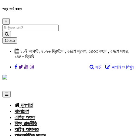
তথ্য সার্চ করুন
×
Close
১০ই আগস্ট, ২০২৬ খ্রিস্টাব্দ , ২৬শে শ্রাবণ, ১৪৩৩ বঙ্গাব্দ , ২৭শে সফর,
১৪৪৮ হিজরি
সার্চ
আপনি ও লিখুন
মূলপাতা
বাংলাদেশ
এশিয়া অঞ্চল
বিশ্ব রাজনীতি
আইন-আদালত
আন্তর্জাতিক সংবাদ