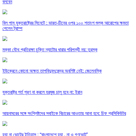
বলবেন
বিল পাস যুক্তরাষ্ট্রের সিনেটে : ভারত-চীনের ওপর ১০০ শতাংশ শুল্ক আরোপের ক্ষমতা
পেলেন ট্রাম্প
মক্কা যৌথ প্রতিরক্ষা চুক্তি ন্যাটোর ধারার পরিপন্থী নয়: তুরস্ক
ইউক্রেনে কোনো অক্ষত তাপবিদ্যুৎকেন্দ্র অবশিষ্ট নেই: জেলেনস্কি
যুক্তরাষ্ট্র শর্ত পূরণ না করলে হরমুজ চালু হবে না: ইরান
আয়নাঘরের সঙ্গে সংশ্লিষ্টদের সবাইকে বিচারের আওতায় আনা হবে: চিফ প্রসিকিউটর
হ্যা না ভোটের ইতিহাস : “বাংলাদেশে হ্যা , না ও গণভোট”